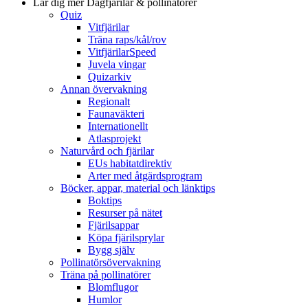
Lär dig mer
Dagfjärilar & pollinatörer
Quiz
Vitfjärilar
Träna raps/kål/rov
VitfjärilarSpeed
Juvela vingar
Quizarkiv
Annan övervakning
Regionalt
Faunaväkteri
Internationellt
Atlasprojekt
Naturvård och fjärilar
EUs habitatdirektiv
Arter med åtgärdsprogram
Böcker, appar, material och länktips
Boktips
Resurser på nätet
Fjärilsappar
Köpa fjärilsprylar
Bygg själv
Pollinatörsövervakning
Träna på pollinatörer
Blomflugor
Humlor