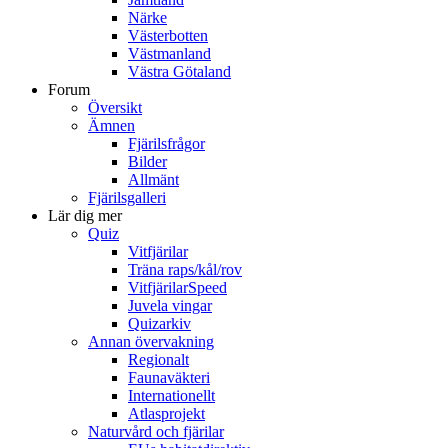
Närke
Västerbotten
Västmanland
Västra Götaland
Forum
Översikt
Ämnen
Fjärilsfrågor
Bilder
Allmänt
Fjärilsgalleri
Lär dig mer
Quiz
Vitfjärilar
Träna raps/kål/rov
VitfjärilarSpeed
Juvela vingar
Quizarkiv
Annan övervakning
Regionalt
Faunaväkteri
Internationellt
Atlasprojekt
Naturvård och fjärilar