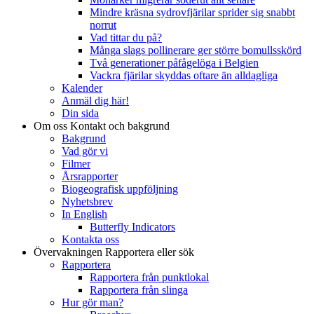
Mindre kräsna sydrovfjärilar sprider sig snabbt
norrut
Vad tittar du på?
Många slags pollinerare ger större bomullsskörd
Två generationer påfågelöga i Belgien
Vackra fjärilar skyddas oftare än alldagliga
Kalender
Anmäl dig här!
Din sida
Om oss
Kontakt och bakgrund
Bakgrund
Vad gör vi
Filmer
Årsrapporter
Biogeografisk uppföljning
Nyhetsbrev
In English
Butterfly Indicators
Kontakta oss
Övervakningen
Rapportera eller sök
Rapportera
Rapportera från punktlokal
Rapportera från slinga
Hur gör man?