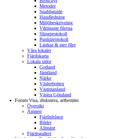
Broschyr
Metoder
Snabbguide
Handledning
Miljöbeskrivning
Viktigaste filerna
Slingprotokoll
Punktprotokoll
Länkar & mer filer
Våra lokaler
Fjärilskarta
Lokala sidor
Gotland
Jämtland
Närke
Västerbotten
Västmanland
Västra Götaland
Forum
Visa, diskutera, artbestäm
Översikt
Ämnen
Fjärilsfrågor
Bilder
Allmänt
Fjärilsgalleri