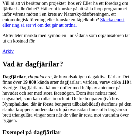
Vill ni att vi berättar om projektet hos er? Eller ha ett föredrag om
fjärilar i allmänhet? Håller ni kanske på att sätta ihop programmet
inför vårens möten i en krets av Naturskyddsföreningen, ett
entomologisk förening eller kanske en fågelklubb?
Skicka epost
eller ring så ser vi om det går att ordna.
Aktiviteter märkta med symbolen
är sådana som organisatören tar
ut en kostnad för.
Arkiv
Vad är dagfjärilar?
Dagfjärilar
,
rhopalocera
, är huvudsakligen dagaktiva fjärilar. Det
finns över
19 000
kända arter dagfjärilar i världen, varav cirka
110
i
Sverige. Dagfjärilarna känner dofter med hjälp av antenner på
huvudet och ser med stora facettögon. Dom äter nektar med
sugsnabel, som kan rullas in och ut. De tre benparen (två hos
Nymphalidae, där är första benparet tillbakabildat!) återfinns på den
slanka kroppens undersida och på ovansidan finns ofta färgstarka
brett triangulära vingar som när de vilar är resta mot varandra över
ryggen.
Exempel på dagfjärilar