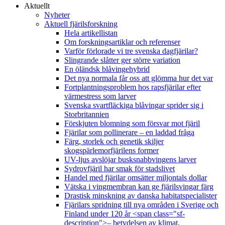
Aktuellt
Nyheter
Aktuell fjärilsforskning
Hela artikellistan
Om forskningsartiklar och referenser
Varför förlorade vi tre svenska dagfjärilar?
Slingrande slåtter ger större variation
En öländsk blåvingehybrid
Det nya normala får oss att glömma hur det var
Fortplantningsproblem hos rapsfjärilar efter
värmestress som larver
Svenska svartfläckiga blåvingar sprider sig i
Storbritannien
Förskjuten blomning som försvar mot fjäril
Fjärilar som pollinerare – en laddad fråga
Färg, storlek och genetik skiljer
skogspärlemorfjärilens former
UV-ljus avslöjar busksnabbvingens larver
Sydrovfjäril har smak för stadslivet
Handel med fjärilar omsätter miljontals dollar
Vätska i vingmembran kan ge fjärilsvingar färg
Drastisk minskning av danska habitatspecialister
Fjärilars spridning till nya områden i Sverige och
Finland under 120 år <span class="sf-
description">– betydelsen av klimat,