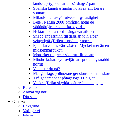
landskapstyp och arters särdrag</span>
Spanska kamgräsfjärilar hotas av allt torrare
somrar
Mikroklimat avgör utvecklingshastighet
Bete i Natura 2000-områden hotar de
väddnätfjärilar som ska skyddas
Nektar – tema med många variationer
Snabb anpassning till dagslängd hjälper
svingelgräsfjärilens spridning norrut
Fjärilslarvernas värdväxter– Mycket mer än en
midsommarbukett
Monarker migrerar söderut allt senare
Mindre kräsna sydrovfjärilar sprider sig snabbt
norrut
Vad tittar du på?
Många slags pollinerare ger större bomullsskörd
Två generationer påfågelöga i Belgien
Vackra fjärilar skyddas oftare än alldagliga
Kalender
Anmäl dig här!
Din sida
Om oss
Bakgrund
Vad gör vi
Filmer