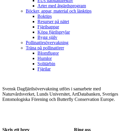
EUs habitatdirektiv
Arter med åtgärdsprogram
Böcker, appar, material och länktips
Boktips
Resurser på nätet
Fjärilsappar
Köpa fjärilsprylar
Bygg själv
Pollinatörsövervakning
Träna på pollinatörer
Blomflugor
Humlor
Solitärbin
Fjärilar
Svensk Dagfjärilsövervakning utförs i samarbete med
Naturvårdsverket, Lunds Universitet, ArtDatabanken, Sveriges
Entomologiska Förening och Butterfly Conservation Europe.
Skriv ett brev
Ring oss