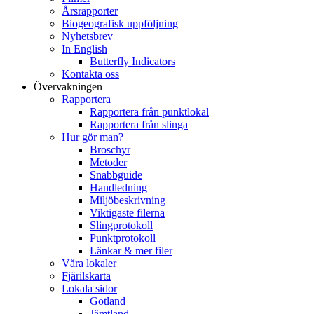
Årsrapporter
Biogeografisk uppföljning
Nyhetsbrev
In English
Butterfly Indicators
Kontakta oss
Övervakningen
Rapportera
Rapportera från punktlokal
Rapportera från slinga
Hur gör man?
Broschyr
Metoder
Snabbguide
Handledning
Miljöbeskrivning
Viktigaste filerna
Slingprotokoll
Punktprotokoll
Länkar & mer filer
Våra lokaler
Fjärilskarta
Lokala sidor
Gotland
Jämtland