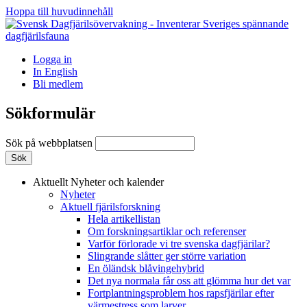
Hoppa till huvudinnehåll
Logga in
In English
Bli medlem
Sökformulär
Sök på webbplatsen
Aktuellt
Nyheter och kalender
Nyheter
Aktuell fjärilsforskning
Hela artikellistan
Om forskningsartiklar och referenser
Varför förlorade vi tre svenska dagfjärilar?
Slingrande slåtter ger större variation
En öländsk blåvingehybrid
Det nya normala får oss att glömma hur det var
Fortplantningsproblem hos rapsfjärilar efter
värmestress som larver