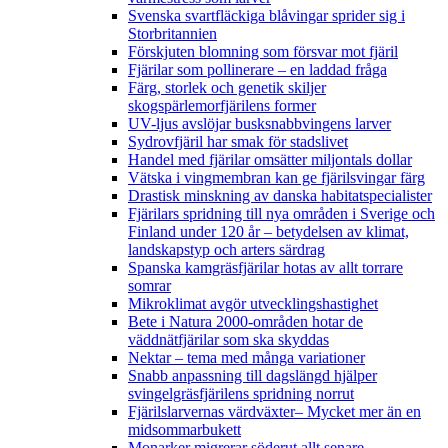
Svenska svartfläckiga blåvingar sprider sig i
Storbritannien
Förskjuten blomning som försvar mot fjäril
Fjärilar som pollinerare – en laddad fråga
Färg, storlek och genetik skiljer
skogspärlemorfjärilens former
UV-ljus avslöjar busksnabbvingens larver
Sydrovfjäril har smak för stadslivet
Handel med fjärilar omsätter miljontals dollar
Vätska i vingmembran kan ge fjärilsvingar färg
Drastisk minskning av danska habitatspecialister
Fjärilars spridning till nya områden i Sverige och
Finland under 120 år
– betydelsen av klimat,
landskapstyp och arters särdrag
Spanska kamgräsfjärilar hotas av allt torrare
somrar
Mikroklimat avgör utvecklingshastighet
Bete i Natura 2000-områden hotar de
väddnätfjärilar som ska skyddas
Nektar – tema med många variationer
Snabb anpassning till dagslängd hjälper
svingelgräsfjärilens spridning norrut
Fjärilslarvernas värdväxter– Mycket mer än en
midsommarbukett
Monarker migrerar söderut allt senare