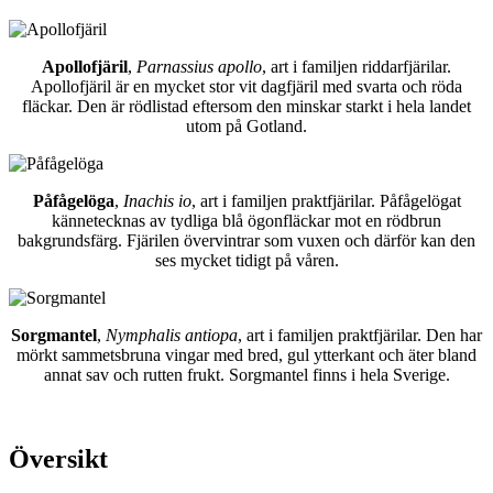
Apollofjäril
,
Parnassius apollo
, art i familjen riddarfjärilar.
Apollofjäril är en mycket stor vit dagfjäril med svarta och röda
fläckar. Den är rödlistad eftersom den minskar starkt i hela landet
utom på Gotland.
Påfågelöga
,
Inachis io
, art i familjen praktfjärilar. Påfågelögat
kännetecknas av tydliga blå ögonfläckar mot en rödbrun
bakgrundsfärg. Fjärilen övervintrar som vuxen och därför kan den
ses mycket tidigt på våren.
Sorgmantel
,
Nymphalis antiopa
, art i familjen praktfjärilar. Den har
mörkt sammetsbruna vingar med bred, gul ytterkant och äter bland
annat sav och rutten frukt. Sorgmantel finns i hela Sverige.
Översikt