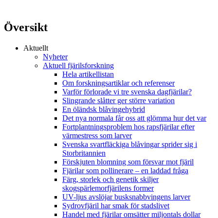
Översikt
Aktuellt
Nyheter
Aktuell fjärilsforskning
Hela artikellistan
Om forskningsartiklar och referenser
Varför förlorade vi tre svenska dagfjärilar?
Slingrande slåtter ger större variation
En öländsk blåvingehybrid
Det nya normala får oss att glömma hur det var
Fortplantningsproblem hos rapsfjärilar efter
värmestress som larver
Svenska svartfläckiga blåvingar sprider sig i
Storbritannien
Förskjuten blomning som försvar mot fjäril
Fjärilar som pollinerare – en laddad fråga
Färg, storlek och genetik skiljer
skogspärlemorfjärilens former
UV-ljus avslöjar busksnabbvingens larver
Sydrovfjäril har smak för stadslivet
Handel med fjärilar omsätter miljontals dollar