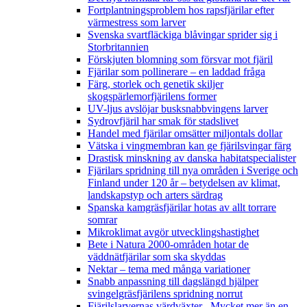
Fortplantningsproblem hos rapsfjärilar efter
värmestress som larver
Svenska svartfläckiga blåvingar sprider sig i
Storbritannien
Förskjuten blomning som försvar mot fjäril
Fjärilar som pollinerare – en laddad fråga
Färg, storlek och genetik skiljer
skogspärlemorfjärilens former
UV-ljus avslöjar busksnabbvingens larver
Sydrovfjäril har smak för stadslivet
Handel med fjärilar omsätter miljontals dollar
Vätska i vingmembran kan ge fjärilsvingar färg
Drastisk minskning av danska habitatspecialister
Fjärilars spridning till nya områden i Sverige och
Finland under 120 år
– betydelsen av klimat,
landskapstyp och arters särdrag
Spanska kamgräsfjärilar hotas av allt torrare
somrar
Mikroklimat avgör utvecklingshastighet
Bete i Natura 2000-områden hotar de
väddnätfjärilar som ska skyddas
Nektar – tema med många variationer
Snabb anpassning till dagslängd hjälper
svingelgräsfjärilens spridning norrut
Fjärilslarvernas värdväxter– Mycket mer än en