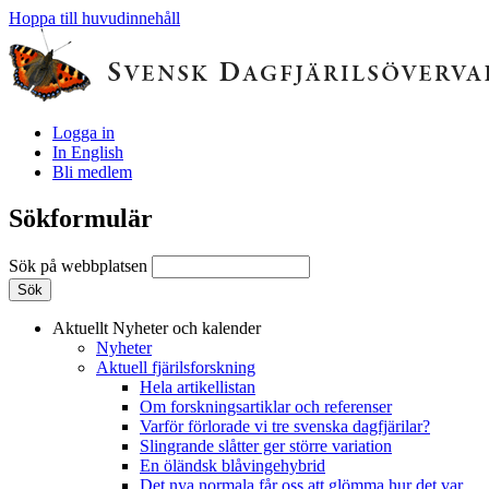
Hoppa till huvudinnehåll
Logga in
In English
Bli medlem
Sökformulär
Sök på webbplatsen
Aktuellt
Nyheter och kalender
Nyheter
Aktuell fjärilsforskning
Hela artikellistan
Om forskningsartiklar och referenser
Varför förlorade vi tre svenska dagfjärilar?
Slingrande slåtter ger större variation
En öländsk blåvingehybrid
Det nya normala får oss att glömma hur det var