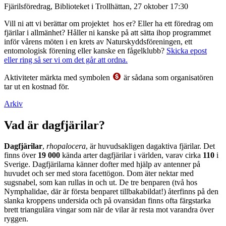
Fjärilsföredrag, Biblioteket i Trollhättan, 27 oktober 17:30
Vill ni att vi berättar om projektet hos er? Eller ha ett föredrag om
fjärilar i allmänhet? Håller ni kanske på att sätta ihop programmet
inför vårens möten i en krets av Naturskyddsföreningen, ett
entomologisk förening eller kanske en fågelklubb?
Skicka epost
eller ring så ser vi om det går att ordna.
Aktiviteter märkta med symbolen
är sådana som organisatören
tar ut en kostnad för.
Arkiv
Vad är dagfjärilar?
Dagfjärilar
,
rhopalocera
, är huvudsakligen dagaktiva fjärilar. Det
finns över
19 000
kända arter dagfjärilar i världen, varav cirka
110
i
Sverige. Dagfjärilarna känner dofter med hjälp av antenner på
huvudet och ser med stora facettögon. Dom äter nektar med
sugsnabel, som kan rullas in och ut. De tre benparen (två hos
Nymphalidae, där är första benparet tillbakabildat!) återfinns på den
slanka kroppens undersida och på ovansidan finns ofta färgstarka
brett triangulära vingar som när de vilar är resta mot varandra över
ryggen.