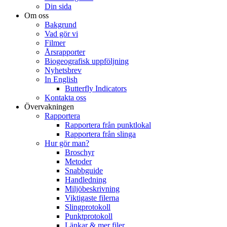
Din sida
Om oss
Bakgrund
Vad gör vi
Filmer
Årsrapporter
Biogeografisk uppföljning
Nyhetsbrev
In English
Butterfly Indicators
Kontakta oss
Övervakningen
Rapportera
Rapportera från punktlokal
Rapportera från slinga
Hur gör man?
Broschyr
Metoder
Snabbguide
Handledning
Miljöbeskrivning
Viktigaste filerna
Slingprotokoll
Punktprotokoll
Länkar & mer filer