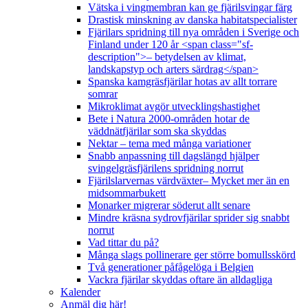
Vätska i vingmembran kan ge fjärilsvingar färg
Drastisk minskning av danska habitatspecialister
Fjärilars spridning till nya områden i Sverige och
Finland under 120 år <span class="sf-
description">– betydelsen av klimat,
landskapstyp och arters särdrag</span>
Spanska kamgräsfjärilar hotas av allt torrare
somrar
Mikroklimat avgör utvecklingshastighet
Bete i Natura 2000-områden hotar de
väddnätfjärilar som ska skyddas
Nektar – tema med många variationer
Snabb anpassning till dagslängd hjälper
svingelgräsfjärilens spridning norrut
Fjärilslarvernas värdväxter– Mycket mer än en
midsommarbukett
Monarker migrerar söderut allt senare
Mindre kräsna sydrovfjärilar sprider sig snabbt
norrut
Vad tittar du på?
Många slags pollinerare ger större bomullsskörd
Två generationer påfågelöga i Belgien
Vackra fjärilar skyddas oftare än alldagliga
Kalender
Anmäl dig här!