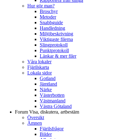
Rapportera från slinga
Hur gör man?
Broschyr
Metoder
Snabbguide
Handledning
Miljöbeskrivning
Viktigaste filerna
Slingprotokoll
Punktprotokoll
Länkar & mer filer
Våra lokaler
Fjärilskarta
Lokala sidor
Gotland
Jämtland
Närke
Västerbotten
Västmanland
Västra Götaland
Forum
Visa, diskutera, artbestäm
Översikt
Ämnen
Fjärilsfrågor
Bilder