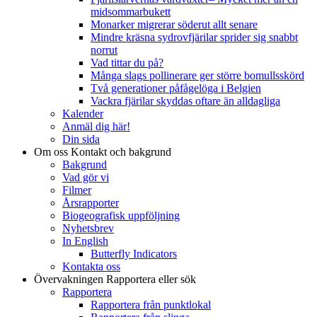
midsommarbukett
Monarker migrerar söderut allt senare
Mindre kräsna sydrovfjärilar sprider sig snabbt
norrut
Vad tittar du på?
Många slags pollinerare ger större bomullsskörd
Två generationer påfågelöga i Belgien
Vackra fjärilar skyddas oftare än alldagliga
Kalender
Anmäl dig här!
Din sida
Om oss
Kontakt och bakgrund
Bakgrund
Vad gör vi
Filmer
Årsrapporter
Biogeografisk uppföljning
Nyhetsbrev
In English
Butterfly Indicators
Kontakta oss
Övervakningen
Rapportera eller sök
Rapportera
Rapportera från punktlokal