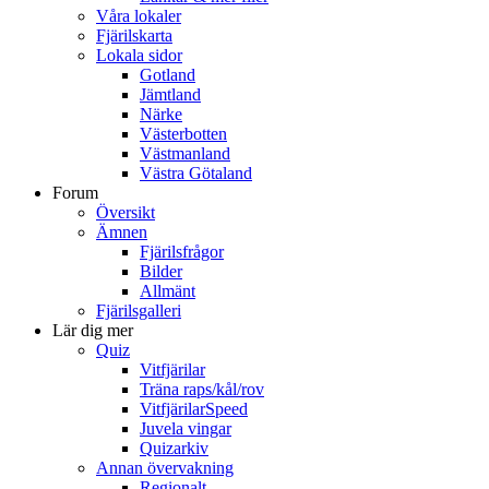
Våra lokaler
Fjärilskarta
Lokala sidor
Gotland
Jämtland
Närke
Västerbotten
Västmanland
Västra Götaland
Forum
Översikt
Ämnen
Fjärilsfrågor
Bilder
Allmänt
Fjärilsgalleri
Lär dig mer
Quiz
Vitfjärilar
Träna raps/kål/rov
VitfjärilarSpeed
Juvela vingar
Quizarkiv
Annan övervakning
Regionalt