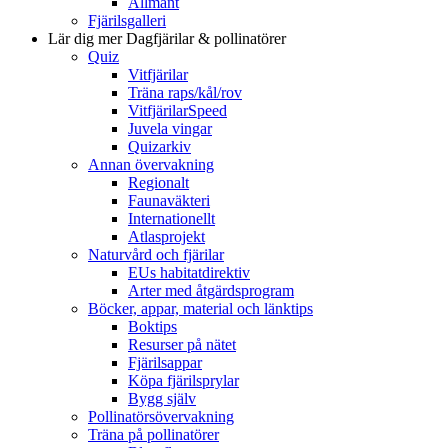
Allmänt
Fjärilsgalleri
Lär dig mer
Dagfjärilar & pollinatörer
Quiz
Vitfjärilar
Träna raps/kål/rov
VitfjärilarSpeed
Juvela vingar
Quizarkiv
Annan övervakning
Regionalt
Faunaväkteri
Internationellt
Atlasprojekt
Naturvård och fjärilar
EUs habitatdirektiv
Arter med åtgärdsprogram
Böcker, appar, material och länktips
Boktips
Resurser på nätet
Fjärilsappar
Köpa fjärilsprylar
Bygg själv
Pollinatörsövervakning
Träna på pollinatörer