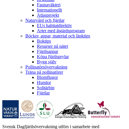
Faunaväkteri
Internationellt
Atlasprojekt
Naturvård och fjärilar
EUs habitatdirektiv
Arter med åtgärdsprogram
Böcker, appar, material och länktips
Boktips
Resurser på nätet
Fjärilsappar
Köpa fjärilsprylar
Bygg själv
Pollinatörsövervakning
Träna på pollinatörer
Blomflugor
Humlor
Solitärbin
Fjärilar
Svensk Dagfjärilsövervakning utförs i samarbete med