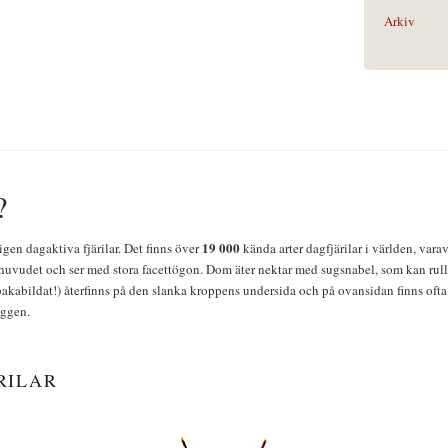
Arkiv
?
19 000
igen dagaktiva fjärilar. Det finns över
kända arter dagfjärilar i världen, vara
huvudet och ser med stora facettögon. Dom äter nektar med sugsnabel, som kan rulla
bakabildat!) återfinns på den slanka kroppens undersida och på ovansidan finns ofta 
yggen.
RILAR