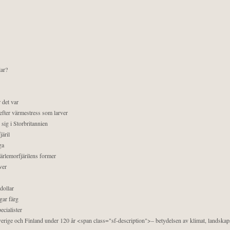
lar?
 det var
efter värmestress som larver
sig i Storbritannien
äril
ga
pärlemorfjärilens former
ver
dollar
gar färg
ecialister
 Sverige och Finland under 120 år <span class="sf-description">– betydelsen av klimat, landska