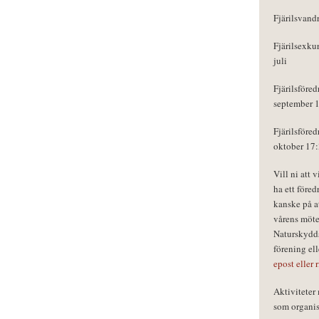
Fjärilsvand
Fjärilsexku
juli
Fjärilsföred
september 
Fjärilsföred
oktober 17
Vill ni att 
ha ett föred
kanske på a
vårens möte
Naturskydds
förening el
epost eller 
Aktivitete
som organisa