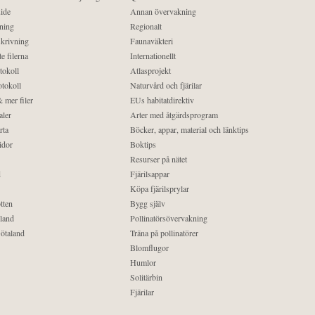
ide
Annan övervakning
ning
Regionalt
krivning
Faunaväkteri
e filerna
Internationellt
tokoll
Atlasprojekt
tokoll
Naturvård och fjärilar
 mer filer
EUs habitatdirektiv
aler
Arter med åtgärdsprogram
rta
Böcker, appar, material och länktips
idor
Boktips
Resurser på nätet
d
Fjärilsappar
Köpa fjärilsprylar
tten
Bygg själv
land
Pollinatörsövervakning
ötaland
Träna på pollinatörer
Blomflugor
Humlor
Solitärbin
Fjärilar