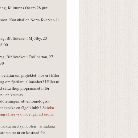
ring, Kulturens Östarp 28 juni
rsion, Konsthallen Norra Kvarken 11
rag, Biblioteket i Mjölby, 23
18:00
rag, Biblioteket i Trollhättan, 27
:30
vi berättar om projektet hos er? Eller
rag om fjärilar i allmänhet? Håller ni
tt sätta ihop programmet inför
n i en krets av
föreningen, ett entomologisk
ler kanske en fågelklubb?
Skicka
ring så ser vi om det går att ordna.
r märkta med symbolen
är sådana
tören tar ut en kostnad för.