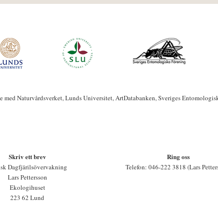
te med Naturvårdsverket, Lunds Universitet, ArtDatabanken, Sveriges Entomologis
Skriv ett brev
Ring oss
sk Dagfjärilsövervakning
Telefon: 046-222 3818 (Lars Petter
Lars Pettersson
Ekologihuset
223 62 Lund