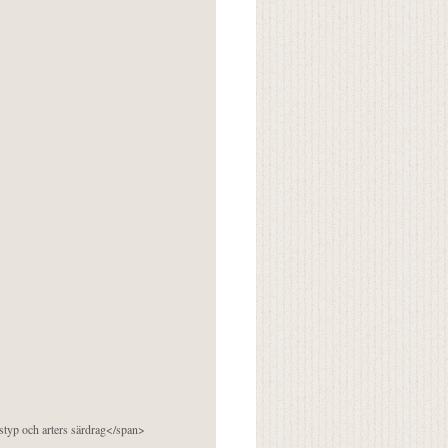
pstyp och arters särdrag</span>