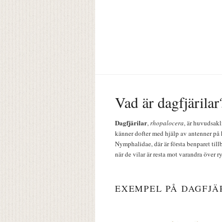
Vad är dagfjärilar
Dagfjärilar
,
rhopalocera
, är huvudsakl
känner dofter med hjälp av antenner på 
Nymphalidae, där är första benparet till
när de vilar är resta mot varandra över r
EXEMPEL PÅ DAGFJÄ