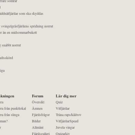
orrare somrar
t
äddnätfjärilar som ska skyddas
 svingelgräsfjärilens spridning norrut
mer än en midsommarbukett
g snabbt norrut
ullsskörd
liga
kningen
Forum
Lär dig mer
era
Översikt
Quiz
ra från punktlokal
Ämnen
Vitfjärilar
ra från slinga
Fjärilsfrågor
Träna raps/kål/rov
 man?
Bilder
VitfjärilarSpeed
r
Allmänt
Juvela vingar
Fjärilsgalleri
Quizarkiv