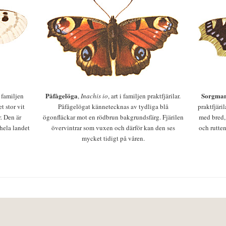
Påfågelöga
Sorgman
 i familjen
,
Inachis io
, art i familjen praktfjärilar.
t stor vit
Påfågelögat kännetecknas av tydliga blå
praktfjäri
r. Den är
ögonfläckar mot en rödbrun bakgrundsfärg. Fjärilen
med bred,
 hela landet
övervintrar som vuxen och därför kan den ses
och rutten
mycket tidigt på våren.