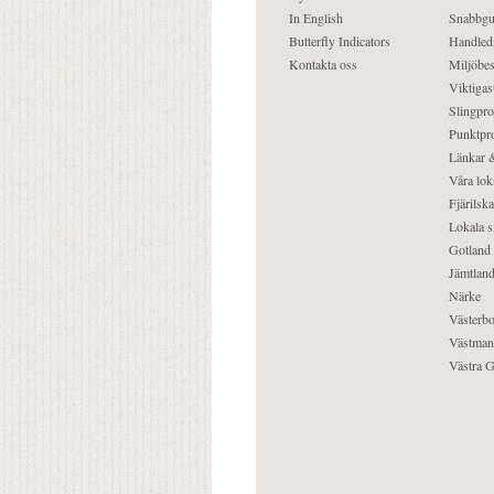
In English
Snabbgu
Butterfly Indicators
Handled
Kontakta oss
Miljöbes
Viktigast
Slingpro
Punktpro
Länkar &
Våra lok
Fjärilska
Lokala s
Gotland
Jämtlan
Närke
Västerbo
Västman
Västra G