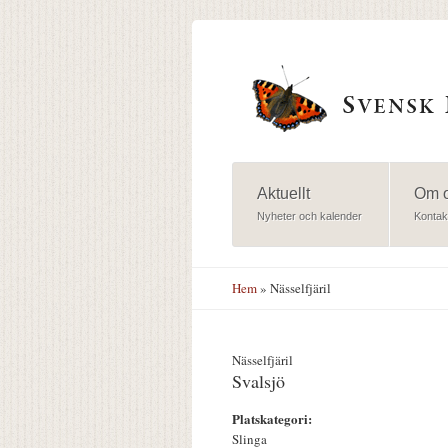
Hoppa till huvudinnehåll
Aktuellt
Om 
Nyheter och kalender
Kontak
Hem
» Nässelfjäril
Nässelfjäril
Svalsjö
Platskategori:
Slinga