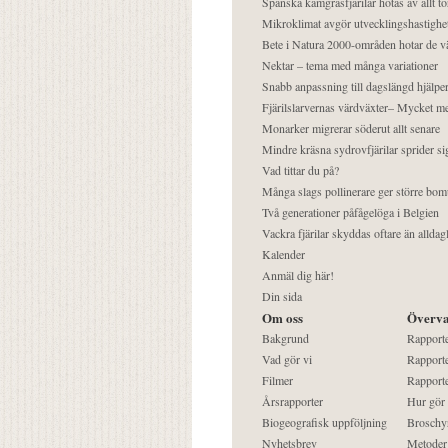
Spanska kamgräsfjärilar hotas av allt t
Mikroklimat avgör utvecklingshastighe
Bete i Natura 2000-områden hotar de v
Nektar – tema med många variationer
Snabb anpassning till dagslängd hjälper
Fjärilslarvernas värdväxter– Mycket 
Monarker migrerar söderut allt senare
Mindre kräsna sydrovfjärilar sprider si
Vad tittar du på?
Många slags pollinerare ger större bom
Två generationer påfågelöga i Belgien
Vackra fjärilar skyddas oftare än alldag
Kalender
Anmäl dig här!
Din sida
Om oss
Överva
Bakgrund
Rapport
Vad gör vi
Rapporte
Filmer
Rapporte
Årsrapporter
Hur gör
Biogeografisk uppföljning
Broschy
Nyhetsbrev
Metoder