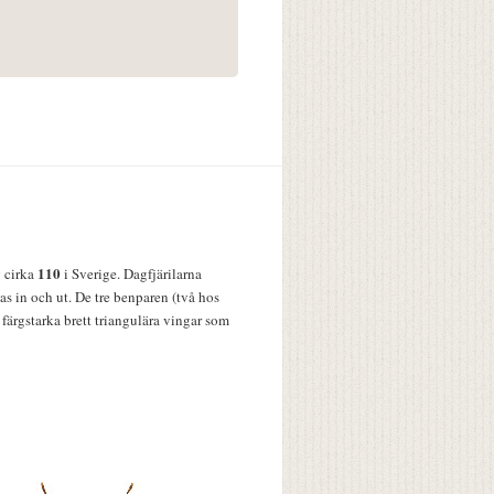
110
v cirka
i Sverige. Dagfjärilarna
s in och ut. De tre benparen (två hos
färgstarka brett triangulära vingar som