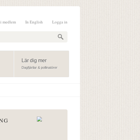
li medlem
In English
Logga in
formulär
Lär dig mer
Dagfjärilar & pollinatörer
ÅNG