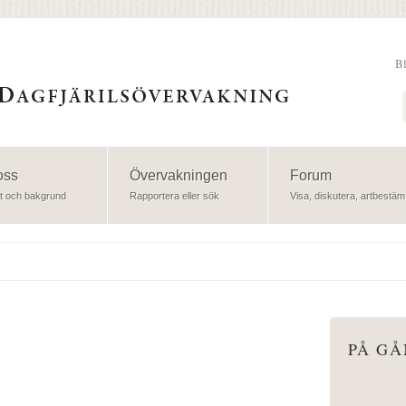
B
Sök
oss
Övervakningen
Forum
t och bakgrund
Rapportera eller sök
Visa, diskutera, artbestäm
PÅ G