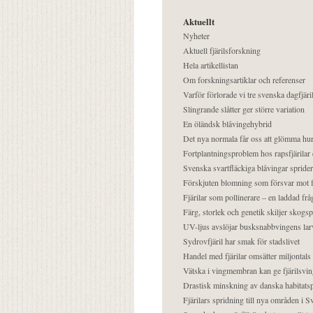
Aktuellt
Nyheter
Aktuell fjärilsforskning
Hela artikellistan
Om forskningsartiklar och referenser
Varför förlorade vi tre svenska dagfjäri
Slingrande slåtter ger större variation
En öländsk blåvingehybrid
Det nya normala får oss att glömma hur
Fortplantningsproblem hos rapsfjärilar 
Svenska svartfläckiga blåvingar sprider 
Förskjuten blomning som försvar mot fj
Fjärilar som pollinerare – en laddad frå
Färg, storlek och genetik skiljer skogs
UV-ljus avslöjar busksnabbvingens lar
Sydrovfjäril har smak för stadslivet
Handel med fjärilar omsätter miljontals 
Vätska i vingmembran kan ge fjärilsvin
Drastisk minskning av danska habitatsp
Fjärilars spridning till nya områden i