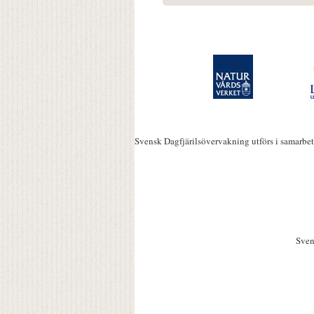
Svensk Dagfjärilsövervakning utförs i samarbe
Sven