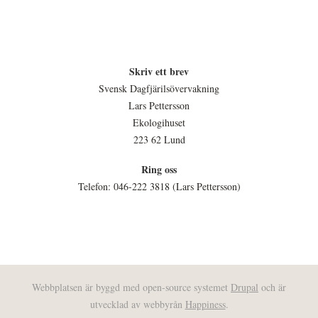
Skriv ett brev
Svensk Dagfjärilsövervakning
Lars Pettersson
Ekologihuset
223 62 Lund
Ring oss
Telefon: 046-222 3818 (Lars Pettersson)
Webbplatsen är byggd med open-source systemet
Drupal
och är
utvecklad av webbyrån
Happiness
.