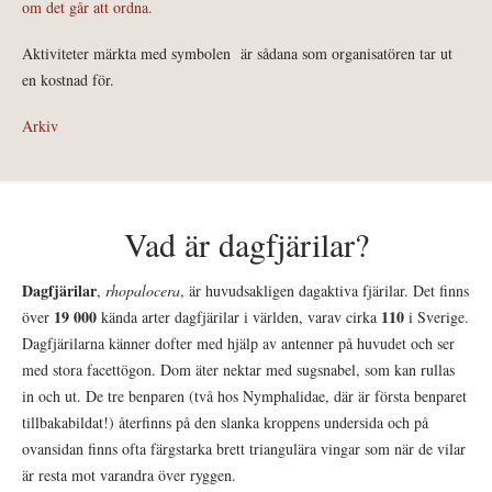
om det går att ordna.
Aktiviteter märkta med symbolen
är sådana som organisatören tar ut
en kostnad för.
Arkiv
Vad är dagfjärilar?
Dagfjärilar
,
rhopalocera
, är huvudsakligen dagaktiva fjärilar. Det finns
19 000
110
över
kända arter dagfjärilar i världen, varav cirka
i Sverige.
Dagfjärilarna känner dofter med hjälp av antenner på huvudet och ser
med stora facettögon. Dom äter nektar med sugsnabel, som kan rullas
in och ut. De tre benparen (två hos Nymphalidae, där är första benparet
tillbakabildat!) återfinns på den slanka kroppens undersida och på
ovansidan finns ofta färgstarka brett triangulära vingar som när de vilar
är resta mot varandra över ryggen.