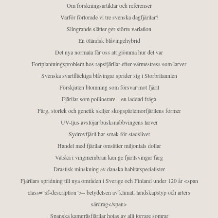
Om forskningsartiklar och referenser
Varför förlorade vi tre svenska dagfjärilar?
Slingrande slåtter ger större variation
En öländsk blåvingehybrid
Det nya normala får oss att glömma hur det var
Fortplantningsproblem hos rapsfjärilar efter värmestress som larver
Svenska svartfläckiga blåvingar sprider sig i Storbritannien
Förskjuten blomning som försvar mot fjäril
Fjärilar som pollinerare – en laddad fråga
Färg, storlek och genetik skiljer skogspärlemorfjärilens former
UV-ljus avslöjar busksnabbvingens larver
Sydrovfjäril har smak för stadslivet
Handel med fjärilar omsätter miljontals dollar
Vätska i vingmembran kan ge fjärilsvingar färg
Drastisk minskning av danska habitatspecialister
Fjärilars spridning till nya områden i Sverige och Finland under 120 år <span
class="sf-description">– betydelsen av klimat, landskapstyp och arters
särdrag</span>
Spanska kamgräsfjärilar hotas av allt torrare somrar