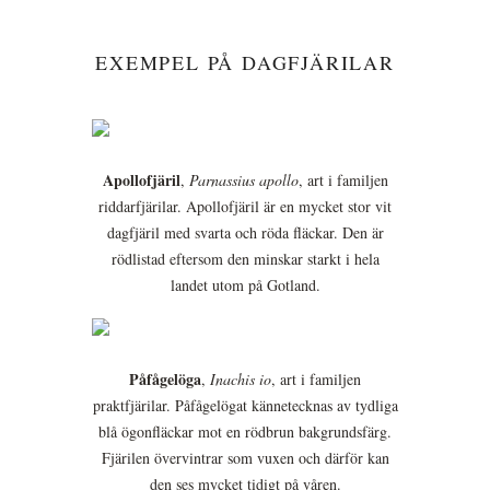
EXEMPEL PÅ DAGFJÄRILAR
Apollofjäril
,
Parnassius apollo
, art i familjen
riddarfjärilar. Apollofjäril är en mycket stor vit
dagfjäril med svarta och röda fläckar. Den är
rödlistad eftersom den minskar starkt i hela
landet utom på Gotland.
Påfågelöga
,
Inachis io
, art i familjen
praktfjärilar. Påfågelögat kännetecknas av tydliga
blå ögonfläckar mot en rödbrun bakgrundsfärg.
Fjärilen övervintrar som vuxen och därför kan
den ses mycket tidigt på våren.