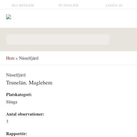
Hoppa till huvudinnehåll
BLI MEDLEM
IN ENGLISH
LOGGA IN
Sökformulär
Hem
» Nässelfjäril
Nässelfjäril
Trunelän, Maglehem
Platskategori:
Slinga
Antal observationer:
3
Rapportör: