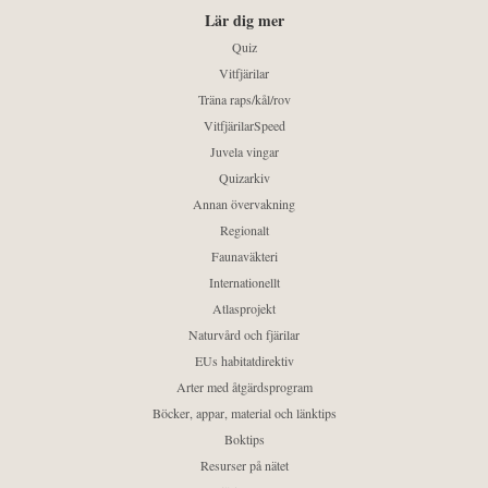
Lär dig mer
Quiz
Vitfjärilar
Träna raps/kål/rov
VitfjärilarSpeed
Juvela vingar
Quizarkiv
Annan övervakning
Regionalt
Faunaväkteri
Internationellt
Atlasprojekt
Naturvård och fjärilar
EUs habitatdirektiv
Arter med åtgärdsprogram
Böcker, appar, material och länktips
Boktips
Resurser på nätet