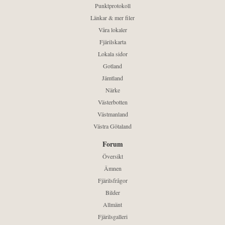
Punktprotokoll
Länkar & mer filer
Våra lokaler
Fjärilskarta
Lokala sidor
Gotland
Jämtland
Närke
Västerbotten
Västmanland
Västra Götaland
Forum
Översikt
Ämnen
Fjärilsfrågor
Bilder
Allmänt
Fjärilsgalleri