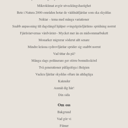
Mikroklimat avgör utvecklingshastighet
Bete i Natura 2000-områden hotar de väddnätfjärilar som ska skyddas
Nektar – tema med många variationer
Snabb anpassning till dagslängd hjälper svingelgräsfjärilens spridning norrut
Fjärilslarvernas värdväxter– Mycket mer än en midsommarbukett
Monarker migrerar söderut allt senare
Mindre kräsna sydrovfjärilar sprider sig snabbt norrut
Vad tittar du på?
Många slags pollinerare ger större bomullsskörd
Två generationer påfågelöga i Belgien
Vackra fjärilar skyddas oftare än alldagliga
Kalender
Anmäl dig här!
Din sida
Om oss
Bakgrund
Vad gör vi
Filmer