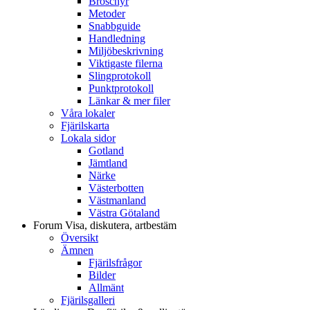
Broschyr
Metoder
Snabbguide
Handledning
Miljöbeskrivning
Viktigaste filerna
Slingprotokoll
Punktprotokoll
Länkar & mer filer
Våra lokaler
Fjärilskarta
Lokala sidor
Gotland
Jämtland
Närke
Västerbotten
Västmanland
Västra Götaland
Forum
Visa, diskutera, artbestäm
Översikt
Ämnen
Fjärilsfrågor
Bilder
Allmänt
Fjärilsgalleri