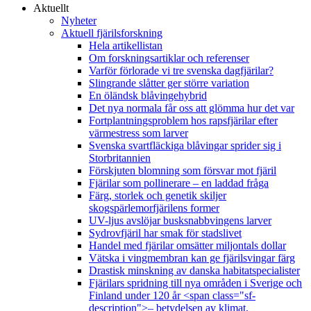
Aktuellt
Nyheter
Aktuell fjärilsforskning
Hela artikellistan
Om forskningsartiklar och referenser
Varför förlorade vi tre svenska dagfjärilar?
Slingrande slåtter ger större variation
En öländsk blåvingehybrid
Det nya normala får oss att glömma hur det var
Fortplantningsproblem hos rapsfjärilar efter
värmestress som larver
Svenska svartfläckiga blåvingar sprider sig i
Storbritannien
Förskjuten blomning som försvar mot fjäril
Fjärilar som pollinerare – en laddad fråga
Färg, storlek och genetik skiljer
skogspärlemorfjärilens former
UV-ljus avslöjar busksnabbvingens larver
Sydrovfjäril har smak för stadslivet
Handel med fjärilar omsätter miljontals dollar
Vätska i vingmembran kan ge fjärilsvingar färg
Drastisk minskning av danska habitatspecialister
Fjärilars spridning till nya områden i Sverige och
Finland under 120 år <span class="sf-
description">– betydelsen av klimat,