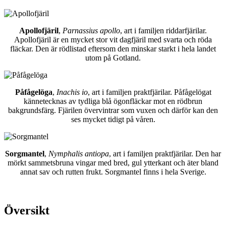
Apollofjäril
,
Parnassius apollo
, art i familjen riddarfjärilar.
Apollofjäril är en mycket stor vit dagfjäril med svarta och röda
fläckar. Den är rödlistad eftersom den minskar starkt i hela landet
utom på Gotland.
Påfågelöga
,
Inachis io
, art i familjen praktfjärilar. Påfågelögat
kännetecknas av tydliga blå ögonfläckar mot en rödbrun
bakgrundsfärg. Fjärilen övervintrar som vuxen och därför kan den
ses mycket tidigt på våren.
Sorgmantel
,
Nymphalis antiopa
, art i familjen praktfjärilar. Den har
mörkt sammetsbruna vingar med bred, gul ytterkant och äter bland
annat sav och rutten frukt. Sorgmantel finns i hela Sverige.
Översikt