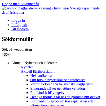
Hoppa till huvudinnehåll
Logga in
In English
Bli medlem
Sökformulär
Sök på webbplatsen
Aktuellt
Nyheter och kalender
Nyheter
Aktuell fjärilsforskning
Hela artikellistan
Om forskningsartiklar och referenser
Varför förlorade vi tre svenska dagfjärilar?
Slingrande slåtter ger större variation
En öländsk blåvingehybrid
Det nya normala får oss att glömma hur det var
Fortplantningsproblem hos rapsfjärilar efter
värmestress som larver