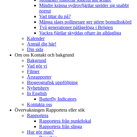
Mindre kräsna sydrovfjärilar sprider sig snabbt
norrut
Vad tittar du på?
Många slags pollinerare ger större bomullsskörd
Två generationer påfågelöga i Belgien
Vackra fjärilar skyddas oftare än alldagliga
Kalender
Anmäl dig här!
Din sida
Om oss
Kontakt och bakgrund
Bakgrund
Vad gör vi
Filmer
Årsrapporter
Biogeografisk uppföljning
Nyhetsbrev
In English
Butterfly Indicators
Kontakta oss
Övervakningen
Rapportera eller sök
Rapportera
Rapportera från punktlokal
Rapportera från slinga
Hur gör man?