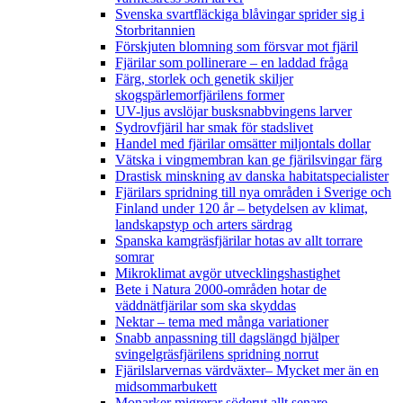
Svenska svartfläckiga blåvingar sprider sig i
Storbritannien
Förskjuten blomning som försvar mot fjäril
Fjärilar som pollinerare – en laddad fråga
Färg, storlek och genetik skiljer
skogspärlemorfjärilens former
UV-ljus avslöjar busksnabbvingens larver
Sydrovfjäril har smak för stadslivet
Handel med fjärilar omsätter miljontals dollar
Vätska i vingmembran kan ge fjärilsvingar färg
Drastisk minskning av danska habitatspecialister
Fjärilars spridning till nya områden i Sverige och
Finland under 120 år
– betydelsen av klimat,
landskapstyp och arters särdrag
Spanska kamgräsfjärilar hotas av allt torrare
somrar
Mikroklimat avgör utvecklingshastighet
Bete i Natura 2000-områden hotar de
väddnätfjärilar som ska skyddas
Nektar – tema med många variationer
Snabb anpassning till dagslängd hjälper
svingelgräsfjärilens spridning norrut
Fjärilslarvernas värdväxter– Mycket mer än en
midsommarbukett
Monarker migrerar söderut allt senare