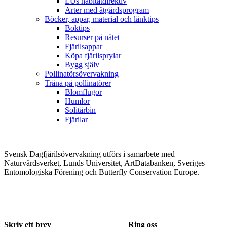
EUs habitatdirektiv
Arter med åtgärdsprogram
Böcker, appar, material och länktips
Boktips
Resurser på nätet
Fjärilsappar
Köpa fjärilsprylar
Bygg själv
Pollinatörsövervakning
Träna på pollinatörer
Blomflugor
Humlor
Solitärbin
Fjärilar
Svensk Dagfjärilsövervakning utförs i samarbete med
Naturvårdsverket, Lunds Universitet, ArtDatabanken, Sveriges
Entomologiska Förening och Butterfly Conservation Europe.
Skriv ett brev
Ring oss