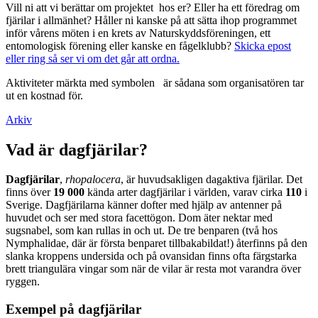
Vill ni att vi berättar om projektet hos er? Eller ha ett föredrag om
fjärilar i allmänhet? Håller ni kanske på att sätta ihop programmet
inför vårens möten i en krets av Naturskyddsföreningen, ett
entomologisk förening eller kanske en fågelklubb?
Skicka epost
eller ring så ser vi om det går att ordna.
Aktiviteter märkta med symbolen
är sådana som organisatören tar
ut en kostnad för.
Arkiv
Vad är dagfjärilar?
Dagfjärilar
,
rhopalocera
, är huvudsakligen dagaktiva fjärilar. Det
finns över
19 000
kända arter dagfjärilar i världen, varav cirka
110
i
Sverige. Dagfjärilarna känner dofter med hjälp av antenner på
huvudet och ser med stora facettögon. Dom äter nektar med
sugsnabel, som kan rullas in och ut. De tre benparen (två hos
Nymphalidae, där är första benparet tillbakabildat!) återfinns på den
slanka kroppens undersida och på ovansidan finns ofta färgstarka
brett triangulära vingar som när de vilar är resta mot varandra över
ryggen.
Exempel på dagfjärilar