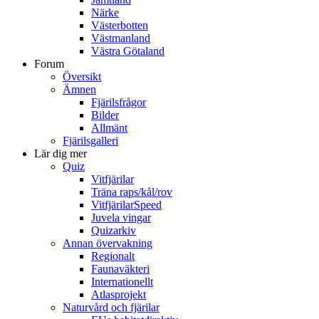
Närke
Västerbotten
Västmanland
Västra Götaland
Forum
Översikt
Ämnen
Fjärilsfrågor
Bilder
Allmänt
Fjärilsgalleri
Lär dig mer
Quiz
Vitfjärilar
Träna raps/kål/rov
VitfjärilarSpeed
Juvela vingar
Quizarkiv
Annan övervakning
Regionalt
Faunaväkteri
Internationellt
Atlasprojekt
Naturvård och fjärilar