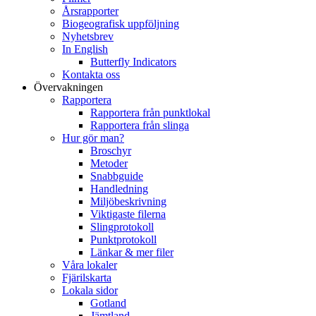
Årsrapporter
Biogeografisk uppföljning
Nyhetsbrev
In English
Butterfly Indicators
Kontakta oss
Övervakningen
Rapportera
Rapportera från punktlokal
Rapportera från slinga
Hur gör man?
Broschyr
Metoder
Snabbguide
Handledning
Miljöbeskrivning
Viktigaste filerna
Slingprotokoll
Punktprotokoll
Länkar & mer filer
Våra lokaler
Fjärilskarta
Lokala sidor
Gotland
Jämtland