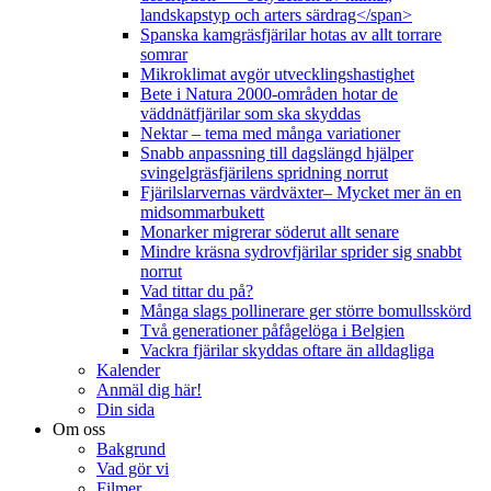
landskapstyp och arters särdrag</span>
Spanska kamgräsfjärilar hotas av allt torrare
somrar
Mikroklimat avgör utvecklingshastighet
Bete i Natura 2000-områden hotar de
väddnätfjärilar som ska skyddas
Nektar – tema med många variationer
Snabb anpassning till dagslängd hjälper
svingelgräsfjärilens spridning norrut
Fjärilslarvernas värdväxter– Mycket mer än en
midsommarbukett
Monarker migrerar söderut allt senare
Mindre kräsna sydrovfjärilar sprider sig snabbt
norrut
Vad tittar du på?
Många slags pollinerare ger större bomullsskörd
Två generationer påfågelöga i Belgien
Vackra fjärilar skyddas oftare än alldagliga
Kalender
Anmäl dig här!
Din sida
Om oss
Bakgrund
Vad gör vi
Filmer