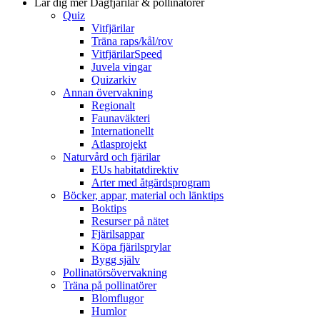
Lär dig mer
Dagfjärilar & pollinatörer
Quiz
Vitfjärilar
Träna raps/kål/rov
VitfjärilarSpeed
Juvela vingar
Quizarkiv
Annan övervakning
Regionalt
Faunaväkteri
Internationellt
Atlasprojekt
Naturvård och fjärilar
EUs habitatdirektiv
Arter med åtgärdsprogram
Böcker, appar, material och länktips
Boktips
Resurser på nätet
Fjärilsappar
Köpa fjärilsprylar
Bygg själv
Pollinatörsövervakning
Träna på pollinatörer
Blomflugor
Humlor