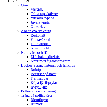
Lär dig mer
Quiz
Vitfjärilar
Träna raps/kål/rov
VitfjärilarSpeed
Juvela vingar
Quizarkiv
Annan övervakning
Regionalt
Faunaväkteri
Internationellt
Atlasprojekt
Naturvård och fjärilar
EUs habitatdirektiv
Arter med åtgärdsprogram
Böcker, appar, material och länktips
Boktips
Resurser på nätet
Fjärilsappar
Köpa fjärilsprylar
Bygg själv
Pollinatörsövervakning
Träna på pollinatörer
Blomflugor
Humlor