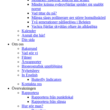
Mindre kräsna sydrovfjärilar sprider sig snabbt
norrut
Vad tittar du på?
Många slags pollinerare ger större bomullsskörd
Två generationer påfågelöga i Belgien
Vackra fjärilar skyddas oftare än alldagliga
Kalender
Anmäl dig här!
Din sida
Om oss
Bakgrund
Vad gör vi
Filmer
Årsrapporter
Biogeografisk uppföljning
Nyhetsbrev
In English
Butterfly Indicators
Kontakta oss
Övervakningen
Rapportera
Rapportera från punktlokal
Rapportera från slinga
Hur gör man?