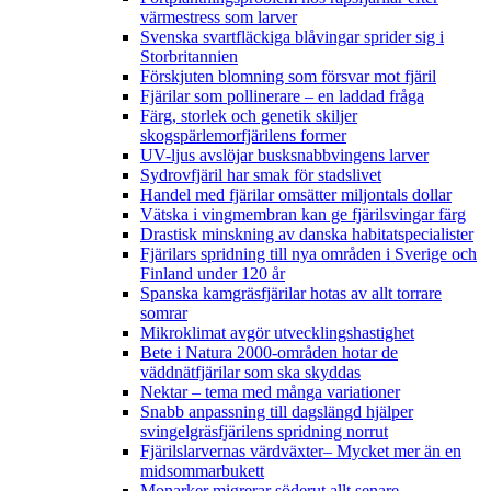
värmestress som larver
Svenska svartfläckiga blåvingar sprider sig i
Storbritannien
Förskjuten blomning som försvar mot fjäril
Fjärilar som pollinerare – en laddad fråga
Färg, storlek och genetik skiljer
skogspärlemorfjärilens former
UV-ljus avslöjar busksnabbvingens larver
Sydrovfjäril har smak för stadslivet
Handel med fjärilar omsätter miljontals dollar
Vätska i vingmembran kan ge fjärilsvingar färg
Drastisk minskning av danska habitatspecialister
Fjärilars spridning till nya områden i Sverige och
Finland under 120 år
Spanska kamgräsfjärilar hotas av allt torrare
somrar
Mikroklimat avgör utvecklingshastighet
Bete i Natura 2000-områden hotar de
väddnätfjärilar som ska skyddas
Nektar – tema med många variationer
Snabb anpassning till dagslängd hjälper
svingelgräsfjärilens spridning norrut
Fjärilslarvernas värdväxter– Mycket mer än en
midsommarbukett
Monarker migrerar söderut allt senare