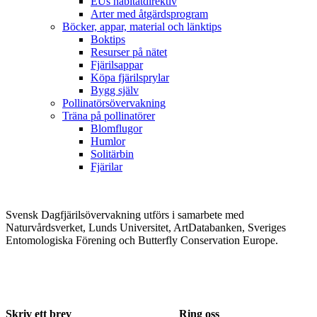
EUs habitatdirektiv
Arter med åtgärdsprogram
Böcker, appar, material och länktips
Boktips
Resurser på nätet
Fjärilsappar
Köpa fjärilsprylar
Bygg själv
Pollinatörsövervakning
Träna på pollinatörer
Blomflugor
Humlor
Solitärbin
Fjärilar
Svensk Dagfjärilsövervakning utförs i samarbete med
Naturvårdsverket, Lunds Universitet, ArtDatabanken, Sveriges
Entomologiska Förening och Butterfly Conservation Europe.
Skriv ett brev
Ring oss