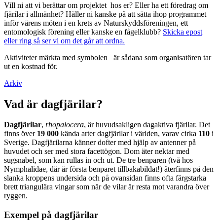
Vill ni att vi berättar om projektet hos er? Eller ha ett föredrag om
fjärilar i allmänhet? Håller ni kanske på att sätta ihop programmet
inför vårens möten i en krets av Naturskyddsföreningen, ett
entomologisk förening eller kanske en fågelklubb?
Skicka epost
eller ring så ser vi om det går att ordna.
Aktiviteter märkta med symbolen
är sådana som organisatören tar
ut en kostnad för.
Arkiv
Vad är dagfjärilar?
Dagfjärilar
,
rhopalocera
, är huvudsakligen dagaktiva fjärilar. Det
finns över
19 000
kända arter dagfjärilar i världen, varav cirka
110
i
Sverige. Dagfjärilarna känner dofter med hjälp av antenner på
huvudet och ser med stora facettögon. Dom äter nektar med
sugsnabel, som kan rullas in och ut. De tre benparen (två hos
Nymphalidae, där är första benparet tillbakabildat!) återfinns på den
slanka kroppens undersida och på ovansidan finns ofta färgstarka
brett triangulära vingar som när de vilar är resta mot varandra över
ryggen.
Exempel på dagfjärilar