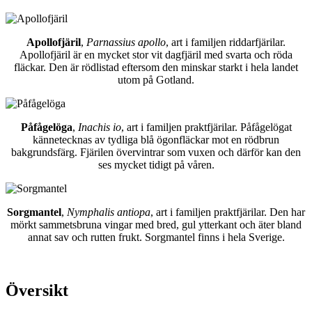
Apollofjäril
,
Parnassius apollo
, art i familjen riddarfjärilar.
Apollofjäril är en mycket stor vit dagfjäril med svarta och röda
fläckar. Den är rödlistad eftersom den minskar starkt i hela landet
utom på Gotland.
Påfågelöga
,
Inachis io
, art i familjen praktfjärilar. Påfågelögat
kännetecknas av tydliga blå ögonfläckar mot en rödbrun
bakgrundsfärg. Fjärilen övervintrar som vuxen och därför kan den
ses mycket tidigt på våren.
Sorgmantel
,
Nymphalis antiopa
, art i familjen praktfjärilar. Den har
mörkt sammetsbruna vingar med bred, gul ytterkant och äter bland
annat sav och rutten frukt. Sorgmantel finns i hela Sverige.
Översikt