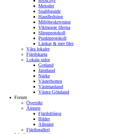
Broschyr
Metoder
Snabbguide
Handledning
Miljöbeskrivning
Viktigaste filerna
Slingprotokoll
Punktprotokoll
Länkar & mer filer
Våra lokaler
Fjärilskarta
Lokala sidor
Gotland
Jämtland
Närke
Västerbotten
Västmanland
Västra Götaland
Forum
Översikt
Ämnen
Fjärilsfrågor
Bilder
Allmänt
Fjärilsgalleri