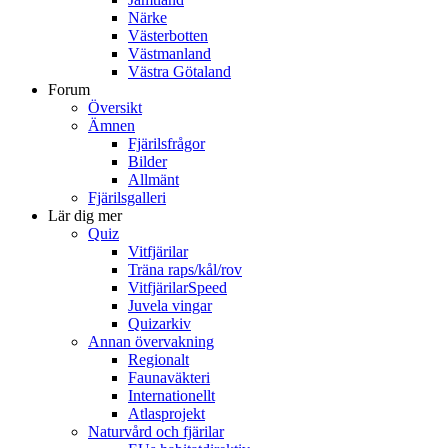
Närke
Västerbotten
Västmanland
Västra Götaland
Forum
Översikt
Ämnen
Fjärilsfrågor
Bilder
Allmänt
Fjärilsgalleri
Lär dig mer
Quiz
Vitfjärilar
Träna raps/kål/rov
VitfjärilarSpeed
Juvela vingar
Quizarkiv
Annan övervakning
Regionalt
Faunaväkteri
Internationellt
Atlasprojekt
Naturvård och fjärilar