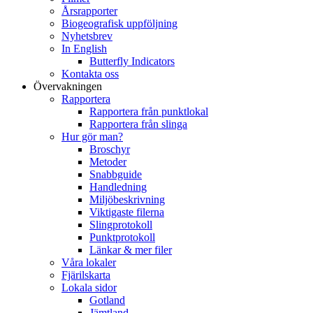
Årsrapporter
Biogeografisk uppföljning
Nyhetsbrev
In English
Butterfly Indicators
Kontakta oss
Övervakningen
Rapportera
Rapportera från punktlokal
Rapportera från slinga
Hur gör man?
Broschyr
Metoder
Snabbguide
Handledning
Miljöbeskrivning
Viktigaste filerna
Slingprotokoll
Punktprotokoll
Länkar & mer filer
Våra lokaler
Fjärilskarta
Lokala sidor
Gotland
Jämtland