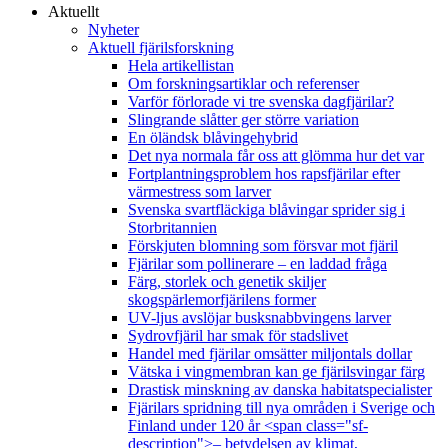
Aktuellt
Nyheter
Aktuell fjärilsforskning
Hela artikellistan
Om forskningsartiklar och referenser
Varför förlorade vi tre svenska dagfjärilar?
Slingrande slåtter ger större variation
En öländsk blåvingehybrid
Det nya normala får oss att glömma hur det var
Fortplantningsproblem hos rapsfjärilar efter
värmestress som larver
Svenska svartfläckiga blåvingar sprider sig i
Storbritannien
Förskjuten blomning som försvar mot fjäril
Fjärilar som pollinerare – en laddad fråga
Färg, storlek och genetik skiljer
skogspärlemorfjärilens former
UV-ljus avslöjar busksnabbvingens larver
Sydrovfjäril har smak för stadslivet
Handel med fjärilar omsätter miljontals dollar
Vätska i vingmembran kan ge fjärilsvingar färg
Drastisk minskning av danska habitatspecialister
Fjärilars spridning till nya områden i Sverige och
Finland under 120 år <span class="sf-
description">– betydelsen av klimat,