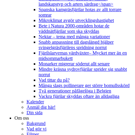
landskapstyp och arters särdrag</span>
Spanska kamgräsfjärilar hotas av allt torrare
somrar
Mikroklimat avgör utvecklingshastighet
Bete i Natura 2000-områden hotar de
väddnätfjärilar som ska skyddas
Nektar – tema med många variationer
Snabb anpassning till dagslängd hjälper
svingelgräsfjärilens spridning norrut
Fjärilslarvernas värdväxter– Mycket mer än en
midsommarbukett
Monarker migrerar söderut allt senare
Mindre kräsna sydrovfjärilar sprider sig snabbt
norrut
Vad tittar du på?
Många slags pollinerare ger större bomullsskörd
Två generationer påfågelöga i Belgien
Vackra fjärilar skyddas oftare än alldagliga
Kalender
Anmäl dig här!
Din sida
Om oss
Bakgrund
Vad gör vi
Filmer