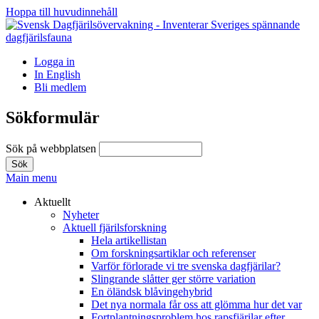
Hoppa till huvudinnehåll
Logga in
In English
Bli medlem
Sökformulär
Sök på webbplatsen
Main menu
Aktuellt
Nyheter
Aktuell fjärilsforskning
Hela artikellistan
Om forskningsartiklar och referenser
Varför förlorade vi tre svenska dagfjärilar?
Slingrande slåtter ger större variation
En öländsk blåvingehybrid
Det nya normala får oss att glömma hur det var
Fortplantningsproblem hos rapsfjärilar efter