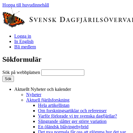
Hoppa till huvudinnehåll
Logga in
In English
Bli medlem
Sökformulär
Sök på webbplatsen
Aktuellt
Nyheter och kalender
Nyheter
Aktuell fjärilsforskning
Hela artikellistan
Om forskningsartiklar och referenser
Varför förlorade vi tre svenska dagfjärilar?
Slingrande slåtter ger större variation
En öländsk blåvingehybrid
Det nya normala får oss att glömma hur det var