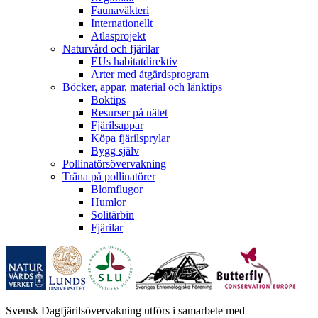
Faunaväkteri
Internationellt
Atlasprojekt
Naturvård och fjärilar
EUs habitatdirektiv
Arter med åtgärdsprogram
Böcker, appar, material och länktips
Boktips
Resurser på nätet
Fjärilsappar
Köpa fjärilsprylar
Bygg själv
Pollinatörsövervakning
Träna på pollinatörer
Blomflugor
Humlor
Solitärbin
Fjärilar
Svensk Dagfjärilsövervakning utförs i samarbete med