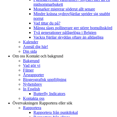
midsommarbukett
Monarker migrerar söderut allt senare
Mindre kräsna sydrovfjärilar sprider sig snabbt
norrut
Vad tittar du på?
Många slags pollinerare ger större bomullsskörd
Två generationer påfågelöga i Belgien
Vackra fjärilar skyddas oftare än alldagliga
Kalender
Anmäl dig här!
Din sida
Om oss
Kontakt och bakgrund
Bakgrund
Vad gör vi
Filmer
Årsrapporter
Biogeografisk uppföljning
Nyhetsbrev
In English
Butterfly Indicators
Kontakta oss
Övervakningen
Rapportera eller sök
Rapportera
Rapportera från punktlokal