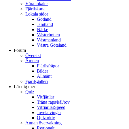
Våra lokaler
Fjärilskarta
Lokala sidor
Gotland
Jämtland
Närke
Västerbotten
Västmanland
Västra Götaland
Forum
Översikt
Ämnen
Fjärilsfrågor
Bilder
Allmänt
Fjärilsgalleri
Lär dig mer
Quiz
Vitfjärilar
Träna raps/kål/rov
VitfjärilarSpeed
Juvela vingar
Quizarkiv
Annan övervakning
Regionalt