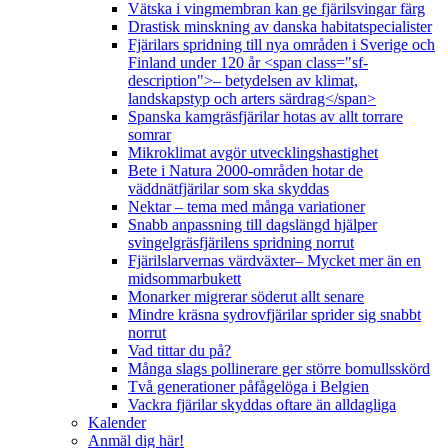
Vätska i vingmembran kan ge fjärilsvingar färg
Drastisk minskning av danska habitatspecialister
Fjärilars spridning till nya områden i Sverige och
Finland under 120 år <span class="sf-
description">– betydelsen av klimat,
landskapstyp och arters särdrag</span>
Spanska kamgräsfjärilar hotas av allt torrare
somrar
Mikroklimat avgör utvecklingshastighet
Bete i Natura 2000-områden hotar de
väddnätfjärilar som ska skyddas
Nektar – tema med många variationer
Snabb anpassning till dagslängd hjälper
svingelgräsfjärilens spridning norrut
Fjärilslarvernas värdväxter– Mycket mer än en
midsommarbukett
Monarker migrerar söderut allt senare
Mindre kräsna sydrovfjärilar sprider sig snabbt
norrut
Vad tittar du på?
Många slags pollinerare ger större bomullsskörd
Två generationer påfågelöga i Belgien
Vackra fjärilar skyddas oftare än alldagliga
Kalender
Anmäl dig här!