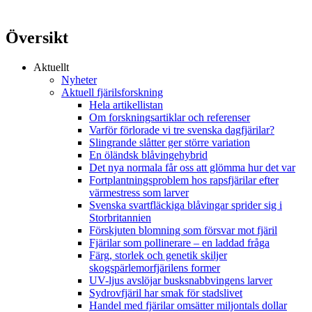
Översikt
Aktuellt
Nyheter
Aktuell fjärilsforskning
Hela artikellistan
Om forskningsartiklar och referenser
Varför förlorade vi tre svenska dagfjärilar?
Slingrande slåtter ger större variation
En öländsk blåvingehybrid
Det nya normala får oss att glömma hur det var
Fortplantningsproblem hos rapsfjärilar efter
värmestress som larver
Svenska svartfläckiga blåvingar sprider sig i
Storbritannien
Förskjuten blomning som försvar mot fjäril
Fjärilar som pollinerare – en laddad fråga
Färg, storlek och genetik skiljer
skogspärlemorfjärilens former
UV-ljus avslöjar busksnabbvingens larver
Sydrovfjäril har smak för stadslivet
Handel med fjärilar omsätter miljontals dollar