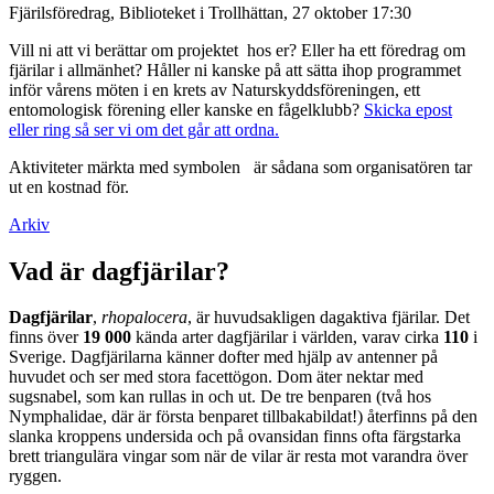
Fjärilsföredrag, Biblioteket i Trollhättan, 27 oktober 17:30
Vill ni att vi berättar om projektet hos er? Eller ha ett föredrag om
fjärilar i allmänhet? Håller ni kanske på att sätta ihop programmet
inför vårens möten i en krets av Naturskyddsföreningen, ett
entomologisk förening eller kanske en fågelklubb?
Skicka epost
eller ring så ser vi om det går att ordna.
Aktiviteter märkta med symbolen
är sådana som organisatören tar
ut en kostnad för.
Arkiv
Vad är dagfjärilar?
Dagfjärilar
,
rhopalocera
, är huvudsakligen dagaktiva fjärilar. Det
finns över
19 000
kända arter dagfjärilar i världen, varav cirka
110
i
Sverige. Dagfjärilarna känner dofter med hjälp av antenner på
huvudet och ser med stora facettögon. Dom äter nektar med
sugsnabel, som kan rullas in och ut. De tre benparen (två hos
Nymphalidae, där är första benparet tillbakabildat!) återfinns på den
slanka kroppens undersida och på ovansidan finns ofta färgstarka
brett triangulära vingar som när de vilar är resta mot varandra över
ryggen.