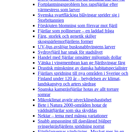
Fortplantningsproblem hos rapsfjärilar efter
värmestress som larver
Svenska svartfläckiga blåvingar sprider sig i
Storbritannien
Förskjuten blomning som försvar mot fjäril
Fjärilar som pollinerare – en laddad fråga
Färg, storlek och genetik skiljer
skogspärlemorfjärilens former
UV-ljus avslöjar busksnabbvingens larver
Sydrovfjäril har smak för stadslivet
Handel med fjärilar omsätter miljontals dollar
Vätska i vingmembran kan ge fjärilsvingar färg
Drastisk minskning av danska habitatspecialister
Fjärilars spridning till nya områden i Sverige och
Finland under 120 år
– betydelsen av klimat,
landskapstyp och arters särdrag
Spanska kamgräsfjärilar hotas av allt torrare
somrar
Mikroklimat avgör utvecklingshastighet
Bete i Natura 2000-områden hotar de
väddnätfjärilar som ska skyddas
Nektar – tema med många variationer
Snabb anpassning till dagslängd hjälper
svingelgräsfjärilens spridning norrut
Fjärilslarvernas värdväxter– Mycket mer än en