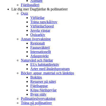
Allmänt
Fjärilsgalleri
Lär dig mer
Dagfjärilar & pollinatörer
Quiz
Vitfjärilar
Träna raps/kål/rov
VitfjärilarSpeed
Juvela vingar
Quizarkiv
Annan övervakning
Regionalt
Faunaväkteri
Internationellt
Atlasprojekt
Naturvård och fjärilar
EUs habitatdirektiv
Arter med åtgärdsprogram
Böcker, appar, material och länktips
Boktips
Resurser på nätet
Fjärilsappar
Köpa fjärilsprylar
Bygg själv
Pollinatörsövervakning
Träna på pollinatörer