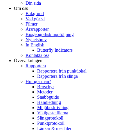
Din sida
Om oss
Bakgrund
Vad gör vi
Filmer
Årsrapporter
Biogeografisk uppföljning
Nyhetsbrev
In English
Butterfly Indicators
Kontakta oss
Övervakningen
Rapportera
Rapportera från punktlokal
Rapportera från slinga
Hur gör man?
Broschyr
Metoder
Snabbguide
Handledning
Miljöbeskrivning
Viktigaste filerna
Slingprotokoll
Punktprotokoll
Länkar & mer filer