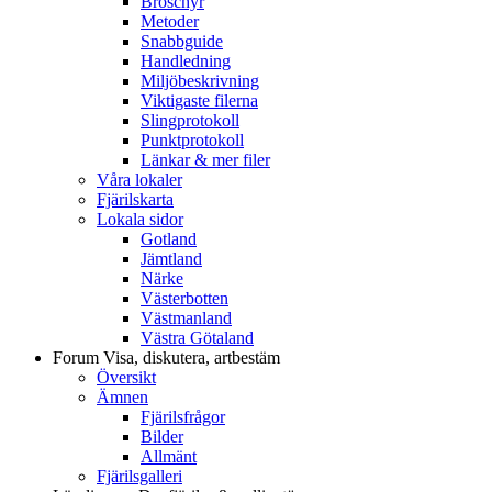
Broschyr
Metoder
Snabbguide
Handledning
Miljöbeskrivning
Viktigaste filerna
Slingprotokoll
Punktprotokoll
Länkar & mer filer
Våra lokaler
Fjärilskarta
Lokala sidor
Gotland
Jämtland
Närke
Västerbotten
Västmanland
Västra Götaland
Forum
Visa, diskutera, artbestäm
Översikt
Ämnen
Fjärilsfrågor
Bilder
Allmänt
Fjärilsgalleri