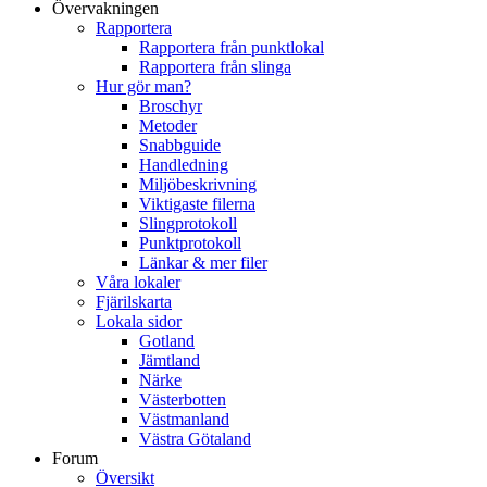
Övervakningen
Rapportera
Rapportera från punktlokal
Rapportera från slinga
Hur gör man?
Broschyr
Metoder
Snabbguide
Handledning
Miljöbeskrivning
Viktigaste filerna
Slingprotokoll
Punktprotokoll
Länkar & mer filer
Våra lokaler
Fjärilskarta
Lokala sidor
Gotland
Jämtland
Närke
Västerbotten
Västmanland
Västra Götaland
Forum
Översikt