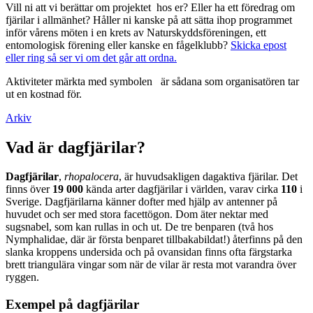
Vill ni att vi berättar om projektet hos er? Eller ha ett föredrag om
fjärilar i allmänhet? Håller ni kanske på att sätta ihop programmet
inför vårens möten i en krets av Naturskyddsföreningen, ett
entomologisk förening eller kanske en fågelklubb?
Skicka epost
eller ring så ser vi om det går att ordna.
Aktiviteter märkta med symbolen
är sådana som organisatören tar
ut en kostnad för.
Arkiv
Vad är dagfjärilar?
Dagfjärilar
,
rhopalocera
, är huvudsakligen dagaktiva fjärilar. Det
finns över
19 000
kända arter dagfjärilar i världen, varav cirka
110
i
Sverige. Dagfjärilarna känner dofter med hjälp av antenner på
huvudet och ser med stora facettögon. Dom äter nektar med
sugsnabel, som kan rullas in och ut. De tre benparen (två hos
Nymphalidae, där är första benparet tillbakabildat!) återfinns på den
slanka kroppens undersida och på ovansidan finns ofta färgstarka
brett triangulära vingar som när de vilar är resta mot varandra över
ryggen.
Exempel på dagfjärilar