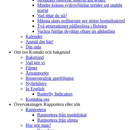
Mindre kräsna sydrovfjärilar sprider sig snabbt
norrut
Vad tittar du på?
Många slags pollinerare ger större bomullsskörd
Två generationer påfågelöga i Belgien
Vackra fjärilar skyddas oftare än alldagliga
Kalender
Anmäl dig här!
Din sida
Om oss
Kontakt och bakgrund
Bakgrund
Vad gör vi
Filmer
Årsrapporter
Biogeografisk uppföljning
Nyhetsbrev
In English
Butterfly Indicators
Kontakta oss
Övervakningen
Rapportera eller sök
Rapportera
Rapportera från punktlokal
Rapportera från slinga
Hur gör man?