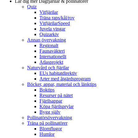
Lär dig mer
Dagfjärilar & pollinatörer
Quiz
Vitfjärilar
Träna raps/kål/rov
VitfjärilarSpeed
Juvela vingar
Quizarkiv
Annan övervakning
Regionalt
Faunaväkteri
Internationellt
Atlasprojekt
Naturvård och fjärilar
EUs habitatdirektiv
Arter med åtgärdsprogram
Böcker, appar, material och länktips
Boktips
Resurser på nätet
Fjärilsappar
Köpa fjärilsprylar
Bygg själv
Pollinatörsövervakning
Träna på pollinatörer
Blomflugor
Humlor