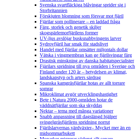
Svenska svartfläckiga blåvingar sprider sig i
Storbritannien
Förskjuten blomning som försvar mot fjäril
Fjärilar som pollinerare – en laddad fråga
Färg, storlek och genetik skiljer
skogspärlemorfjärilens former
UV-ljus avslöjar busksnabbvingens larver
Sydrovfjäril har smak för stadslivet
Handel med fjärilar omsätter miljontals dollar
Vätska i vingmembran kan ge fjärilsvingar färg
Drastisk minskning av danska habitatspecialister
Fjärilars spridning till nya områden i Sverige och
Finland under 120 år
– betydelsen av klimat,
landskapstyp och arters särdrag
Spanska kamgräsfjärilar hotas av allt torrare
somrar
Mikroklimat avgör utvecklingshastighet
Bete i Natura 2000-områden hotar de
väddnätfjärilar som ska skyddas
Nektar – tema med många variationer
Snabb anpassning till dagslängd hjälper
svingelgräsfjärilens spridning norrut
Fjärilslarvernas värdväxter– Mycket mer än en
midsommarbukett
Monarker migrerar söderut allt senare