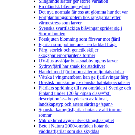
Slingrande slåtter ger större variation
En öländsk blåvingehybrid
Det nya normala får oss att glömma hur det var
Fortplantningsproblem hos rapsfjärilar efter
värmestress som larver
Svenska svartfläckiga blåvingar sprider sig i
Storbritannien
Förskjuten blomning som försvar mot fjäril
Fjärilar som pollinerare – en laddad fråga
Färg, storlek och genetik skiljer
skogspärlemorfjärilens former
UV-ljus avslöjar busksnabbvingens larver
Sydrovfjäril har smak för stadslivet
Handel med fjärilar omsätter miljontals dollar
Vätska i vingmembran kan ge fjärilsvingar färg
Drastisk minskning av danska habitatspecialister
Fjärilars spridning till nya områden i Sverige och
Finland under 120 år <span class="sf-
description">– betydelsen av klimat,
landskapstyp och arters särdrag</span>
Spanska kamgräsfjärilar hotas av allt torrare
somrar
Mikroklimat avgör utvecklingshastighet
Bete i Natura 2000-områden hotar de
väddnätfjärilar som ska skyddas