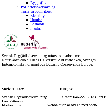
Bygg själv
Pollinatörsövervakning
Träna på pollinatörer
Blomflugor
Humlor
Solitärbin
Fjärilar
Svensk Dagfjärilsövervakning utförs i samarbete med
Naturvårdsverket, Lunds Universitet, ArtDatabanken, Sveriges
Entomologiska Förening och Butterfly Conservation Europe.
Skriv ett brev
Ring oss
Svensk Dagfjärilsövervakning
Telefon: 046-222 3818 (Lars P
Lars Pettersson
Webbplatsen är byggd med open-
Ekologihuset