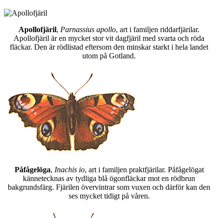
Apollofjäril
,
Parnassius apollo
, art i familjen riddarfjärilar.
Apollofjäril är en mycket stor vit dagfjäril med svarta och röda
fläckar. Den är rödlistad eftersom den minskar starkt i hela landet
utom på Gotland.
Påfågelöga
,
Inachis io
, art i familjen praktfjärilar. Påfågelögat
kännetecknas av tydliga blå ögonfläckar mot en rödbrun
bakgrundsfärg. Fjärilen övervintrar som vuxen och därför kan den
ses mycket tidigt på våren.