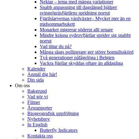
Nektar – tema med många variationer
Snabb anpassning till dagslängd hjälper
svingelgräsfjärilens spridning norrut
Fjärilslarvernas värdväxter– Mycket mer än en
midsommarbukett
Monarker migrerar söderut allt senare
Mindre kräsna sydrovfjärilar sprider sig snabbt
norrut
Vad tittar du på?
Många slags pollinerare ger större bomullsskörd
Två generationer påfågelöga i Belgien
Vackra fjärilar skyddas oftare än alldagliga
Kalender
Anmäl dig här!
Din sida
Om oss
Bakgrund
Vad gör vi
Filmer
Årsrapporter
Biogeografisk uppföljning
Nyhetsbrev
In English
Butterfly Indicators
Kontakta oss