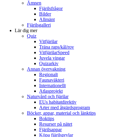
Ämnen
Fjärilsfrågor
Bilder
Allmänt
Fjärilsgalleri
Lär dig mer
Quiz
Vitfjärilar
Träna raps/kål/rov
VitfjärilarSpeed
Juvela vingar
Quizarkiv
Annan övervakning
Regionalt
Faunaväkteri
Internationellt
Atlasprojekt
Naturvård och fjärilar
EUs habitatdirektiv
Arter med åtgärdsprogram
Böcker, appar, material och länktips
Boktips
Resurser på nätet
Fjärilsappar
Köpa fjärilsprylar