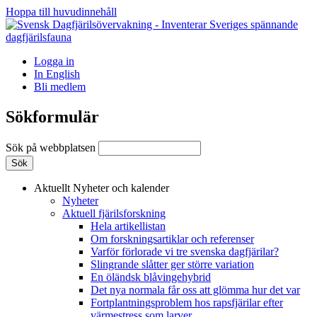
Hoppa till huvudinnehåll
Logga in
In English
Bli medlem
Sökformulär
Sök på webbplatsen
Aktuellt
Nyheter och kalender
Nyheter
Aktuell fjärilsforskning
Hela artikellistan
Om forskningsartiklar och referenser
Varför förlorade vi tre svenska dagfjärilar?
Slingrande slåtter ger större variation
En öländsk blåvingehybrid
Det nya normala får oss att glömma hur det var
Fortplantningsproblem hos rapsfjärilar efter
värmestress som larver