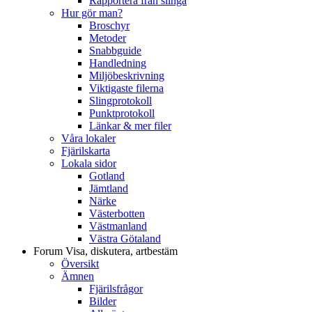
Rapportera från slinga
Hur gör man?
Broschyr
Metoder
Snabbguide
Handledning
Miljöbeskrivning
Viktigaste filerna
Slingprotokoll
Punktprotokoll
Länkar & mer filer
Våra lokaler
Fjärilskarta
Lokala sidor
Gotland
Jämtland
Närke
Västerbotten
Västmanland
Västra Götaland
Forum
Visa, diskutera, artbestäm
Översikt
Ämnen
Fjärilsfrågor
Bilder