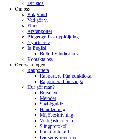
Din sida
Om oss
Bakgrund
Vad gör vi
Filmer
Årsrapporter
Biogeografisk uppföljning
Nyhetsbrev
In English
Butterfly Indicators
Kontakta oss
Övervakningen
Rapportera
Rapportera från punktlokal
Rapportera från slinga
Hur gör man?
Broschyr
Metoder
Snabbguide
Handledning
Miljöbeskrivning
Viktigaste filerna
Slingprotokoll
Punktprotokoll
Länkar & mer filer