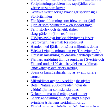
Fortplantningsproblem hos rapsfjärilar efter
värmestress som larver
Svenska svartfläckiga blåvingar sprider sig i
Storbritannien
Förskjuten blomning som försvar mot fjäril
Fjärilar som pollinerare – en laddad fråga
Färg, storlek och genetik skiljer
skogspärlemorfjärilens former
UV-ljus avslöjar busksnabbvingens larver
Sydrovfjäril har smak för stadslivet
Handel med fjärilar omsätter miljontals dollar
Vätska i vingmembran kan ge fjärilsvingar färg
Drastisk minskning av danska habitatspecialister
Fjärilars spridning till nya områden i Sverige och
Finland under 120 år
– betydelsen av klimat,
landskapstyp och arters särdrag
Spanska kamgräsfjärilar hotas av allt torrare
somrar
Mikroklimat avgör utvecklingshastighet
Bete i Natura 2000-områden hotar de
väddnätfjärilar som ska skyddas
Nektar – tema med många variationer
Snabb anpassning till dagslängd hjälper
svingelgräsfjärilens spridning norrut
Fjärilslarvernas värdväxter– Mycket mer än en