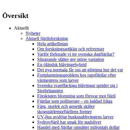
Översikt
Aktuellt
Nyheter
Aktuell fjärilsforskning
Hela artikellistan
Om forskningsartiklar och referenser
Varför förlorade vi tre svenska dagfjärilar?
Slingrande slåtter ger större variation
En öländsk blåvingehybrid
Det nya normala får oss att glömma hur det var
Fortplantningsproblem hos rapsfjärilar efter
värmestress som larver
Svenska svartfläckiga blåvingar sprider sig i
Storbritannien
Förskjuten blomning som försvar mot fjäril
Fjärilar som pollinerare – en laddad fråga
Färg, storlek och genetik skiljer
skogspärlemorfjärilens former
UV-ljus avslöjar busksnabbvingens larver
Sydrovfjäril har smak för stadslivet
Handel med fjärilar omsätter miljontals dollar