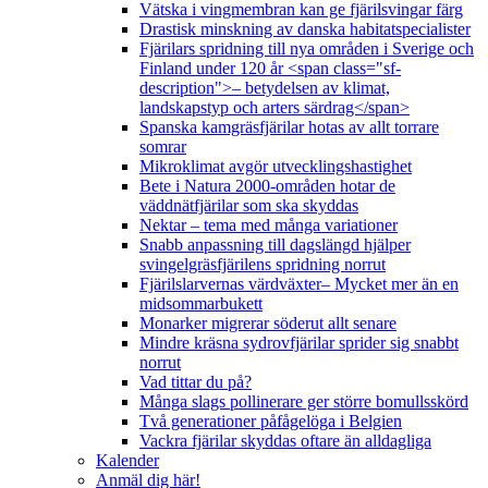
Vätska i vingmembran kan ge fjärilsvingar färg
Drastisk minskning av danska habitatspecialister
Fjärilars spridning till nya områden i Sverige och
Finland under 120 år <span class="sf-
description">– betydelsen av klimat,
landskapstyp och arters särdrag</span>
Spanska kamgräsfjärilar hotas av allt torrare
somrar
Mikroklimat avgör utvecklingshastighet
Bete i Natura 2000-områden hotar de
väddnätfjärilar som ska skyddas
Nektar – tema med många variationer
Snabb anpassning till dagslängd hjälper
svingelgräsfjärilens spridning norrut
Fjärilslarvernas värdväxter– Mycket mer än en
midsommarbukett
Monarker migrerar söderut allt senare
Mindre kräsna sydrovfjärilar sprider sig snabbt
norrut
Vad tittar du på?
Många slags pollinerare ger större bomullsskörd
Två generationer påfågelöga i Belgien
Vackra fjärilar skyddas oftare än alldagliga
Kalender
Anmäl dig här!