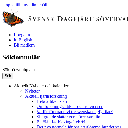
Hoppa till huvudinnehåll
Logga in
In English
Bli medlem
Sökformulär
Sök på webbplatsen
Aktuellt
Nyheter och kalender
Nyheter
Aktuell fjärilsforskning
Hela artikellistan
Om forskningsartiklar och referenser
Varför förlorade vi tre svenska dagfjärilar?
Slingrande slåtter ger större variation
En öländsk blåvingehybrid
Det nya normala får oss att glömma hur det var