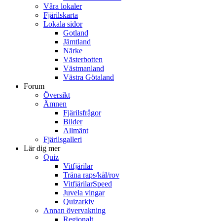
Våra lokaler
Fjärilskarta
Lokala sidor
Gotland
Jämtland
Närke
Västerbotten
Västmanland
Västra Götaland
Forum
Översikt
Ämnen
Fjärilsfrågor
Bilder
Allmänt
Fjärilsgalleri
Lär dig mer
Quiz
Vitfjärilar
Träna raps/kål/rov
VitfjärilarSpeed
Juvela vingar
Quizarkiv
Annan övervakning
Regionalt