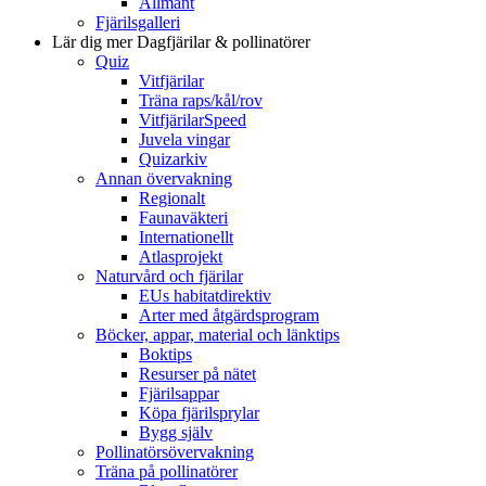
Allmänt
Fjärilsgalleri
Lär dig mer
Dagfjärilar & pollinatörer
Quiz
Vitfjärilar
Träna raps/kål/rov
VitfjärilarSpeed
Juvela vingar
Quizarkiv
Annan övervakning
Regionalt
Faunaväkteri
Internationellt
Atlasprojekt
Naturvård och fjärilar
EUs habitatdirektiv
Arter med åtgärdsprogram
Böcker, appar, material och länktips
Boktips
Resurser på nätet
Fjärilsappar
Köpa fjärilsprylar
Bygg själv
Pollinatörsövervakning
Träna på pollinatörer