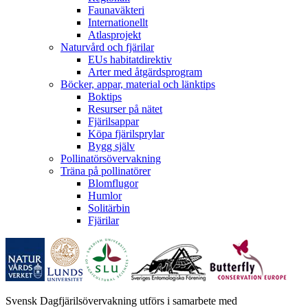
Faunaväkteri
Internationellt
Atlasprojekt
Naturvård och fjärilar
EUs habitatdirektiv
Arter med åtgärdsprogram
Böcker, appar, material och länktips
Boktips
Resurser på nätet
Fjärilsappar
Köpa fjärilsprylar
Bygg själv
Pollinatörsövervakning
Träna på pollinatörer
Blomflugor
Humlor
Solitärbin
Fjärilar
Svensk Dagfjärilsövervakning utförs i samarbete med