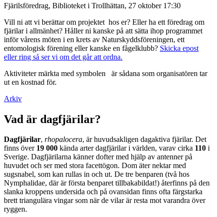
Fjärilsföredrag, Biblioteket i Trollhättan, 27 oktober 17:30
Vill ni att vi berättar om projektet hos er? Eller ha ett föredrag om
fjärilar i allmänhet? Håller ni kanske på att sätta ihop programmet
inför vårens möten i en krets av Naturskyddsföreningen, ett
entomologisk förening eller kanske en fågelklubb?
Skicka epost
eller ring så ser vi om det går att ordna.
Aktiviteter märkta med symbolen
är sådana som organisatören tar
ut en kostnad för.
Arkiv
Vad är dagfjärilar?
Dagfjärilar
,
rhopalocera
, är huvudsakligen dagaktiva fjärilar. Det
finns över
19 000
kända arter dagfjärilar i världen, varav cirka
110
i
Sverige. Dagfjärilarna känner dofter med hjälp av antenner på
huvudet och ser med stora facettögon. Dom äter nektar med
sugsnabel, som kan rullas in och ut. De tre benparen (två hos
Nymphalidae, där är första benparet tillbakabildat!) återfinns på den
slanka kroppens undersida och på ovansidan finns ofta färgstarka
brett triangulära vingar som när de vilar är resta mot varandra över
ryggen.