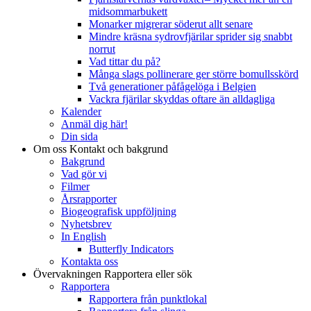
midsommarbukett
Monarker migrerar söderut allt senare
Mindre kräsna sydrovfjärilar sprider sig snabbt
norrut
Vad tittar du på?
Många slags pollinerare ger större bomullsskörd
Två generationer påfågelöga i Belgien
Vackra fjärilar skyddas oftare än alldagliga
Kalender
Anmäl dig här!
Din sida
Om oss
Kontakt och bakgrund
Bakgrund
Vad gör vi
Filmer
Årsrapporter
Biogeografisk uppföljning
Nyhetsbrev
In English
Butterfly Indicators
Kontakta oss
Övervakningen
Rapportera eller sök
Rapportera
Rapportera från punktlokal