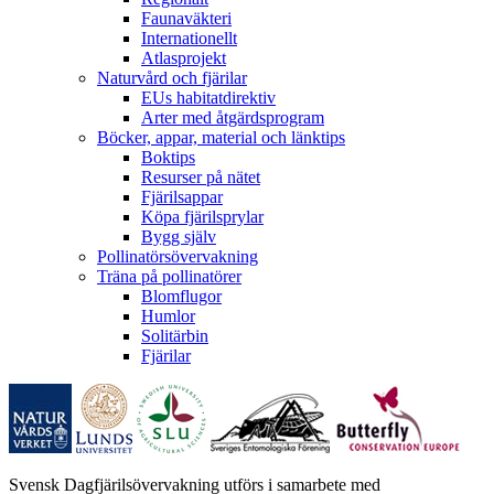
Faunaväkteri
Internationellt
Atlasprojekt
Naturvård och fjärilar
EUs habitatdirektiv
Arter med åtgärdsprogram
Böcker, appar, material och länktips
Boktips
Resurser på nätet
Fjärilsappar
Köpa fjärilsprylar
Bygg själv
Pollinatörsövervakning
Träna på pollinatörer
Blomflugor
Humlor
Solitärbin
Fjärilar
Svensk Dagfjärilsövervakning utförs i samarbete med