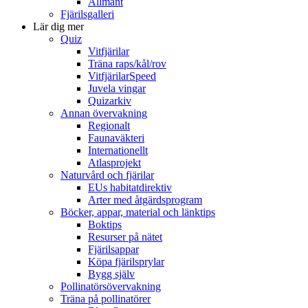
Allmänt
Fjärilsgalleri
Lär dig mer
Quiz
Vitfjärilar
Träna raps/kål/rov
VitfjärilarSpeed
Juvela vingar
Quizarkiv
Annan övervakning
Regionalt
Faunaväkteri
Internationellt
Atlasprojekt
Naturvård och fjärilar
EUs habitatdirektiv
Arter med åtgärdsprogram
Böcker, appar, material och länktips
Boktips
Resurser på nätet
Fjärilsappar
Köpa fjärilsprylar
Bygg själv
Pollinatörsövervakning
Träna på pollinatörer