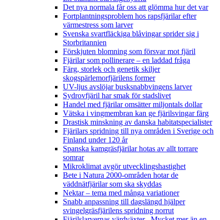
Det nya normala får oss att glömma hur det var
Fortplantningsproblem hos rapsfjärilar efter
värmestress som larver
Svenska svartfläckiga blåvingar sprider sig i
Storbritannien
Förskjuten blomning som försvar mot fjäril
Fjärilar som pollinerare – en laddad fråga
Färg, storlek och genetik skiljer
skogspärlemorfjärilens former
UV-ljus avslöjar busksnabbvingens larver
Sydrovfjäril har smak för stadslivet
Handel med fjärilar omsätter miljontals dollar
Vätska i vingmembran kan ge fjärilsvingar färg
Drastisk minskning av danska habitatspecialister
Fjärilars spridning till nya områden i Sverige och
Finland under 120 år
Spanska kamgräsfjärilar hotas av allt torrare
somrar
Mikroklimat avgör utvecklingshastighet
Bete i Natura 2000-områden hotar de
väddnätfjärilar som ska skyddas
Nektar – tema med många variationer
Snabb anpassning till dagslängd hjälper
svingelgräsfjärilens spridning norrut
Fjärilslarvernas värdväxter– Mycket mer än en