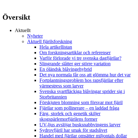
Översikt
Aktuellt
Nyheter
Aktuell fjärilsforskning
Hela artikellistan
Om forskningsartiklar och referenser
Varför förlorade vi tre svenska dagfjärilar?
Slingrande slåtter ger större variation
En öländsk blåvingehybrid
Det nya normala får oss att glömma hur det var
Fortplantningsproblem hos rapsfjärilar efter
värmestress som larver
Svenska svartfläckiga blåvingar sprider sig i
Storbritannien
Förskjuten blomning som försvar mot fjäril
Fjärilar som pollinerare – en laddad fråga
Färg, storlek och genetik skiljer
skogspärlemorfjärilens former
UV-ljus avslöjar busksnabbvingens larver
Sydrovfjäril har smak för stadslivet
Handel med fjärilar omsätter miljontals dollar