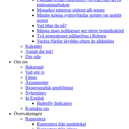
midsommarbukett
Monarker migrerar söderut allt senare
Mindre kräsna sydrovfjärilar sprider sig snabbt
norrut
Vad tittar du på?
Många slags pollinerare ger större bomullsskörd
Två generationer påfågelöga i Belgien
Vackra fjärilar skyddas oftare än alldagliga
Kalender
Anmäl dig här!
Din sida
Om oss
Bakgrund
Vad gör vi
Filmer
Årsrapporter
Biogeografisk uppföljning
Nyhetsbrev
In English
Butterfly Indicators
Kontakta oss
Övervakningen
Rapportera
Rapportera från punktlokal