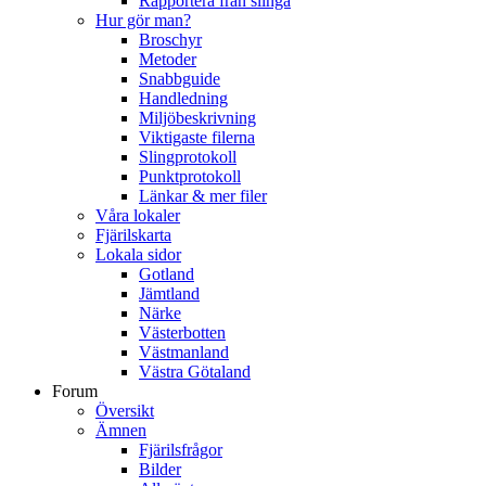
Rapportera från slinga
Hur gör man?
Broschyr
Metoder
Snabbguide
Handledning
Miljöbeskrivning
Viktigaste filerna
Slingprotokoll
Punktprotokoll
Länkar & mer filer
Våra lokaler
Fjärilskarta
Lokala sidor
Gotland
Jämtland
Närke
Västerbotten
Västmanland
Västra Götaland
Forum
Översikt
Ämnen
Fjärilsfrågor
Bilder