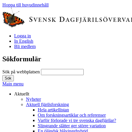
Hoppa till huvudinnehåll
Logga in
In English
Bli medlem
Sökformulär
Sök på webbplatsen
Main menu
Aktuellt
Nyheter
Aktuell fjärilsforskning
Hela artikellistan
Om forskningsartiklar och referenser
Varför förlorade vi tre svenska dagfjärilar?
Slingrande slåtter ger större variation
En öländsk blåvingehybrid