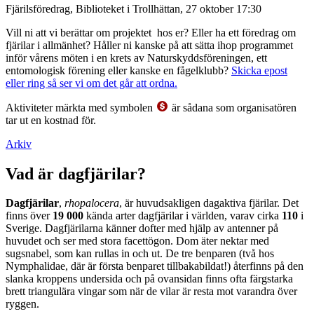
Fjärilsföredrag, Biblioteket i Trollhättan, 27 oktober 17:30
Vill ni att vi berättar om projektet hos er? Eller ha ett föredrag om
fjärilar i allmänhet? Håller ni kanske på att sätta ihop programmet
inför vårens möten i en krets av Naturskyddsföreningen, ett
entomologisk förening eller kanske en fågelklubb?
Skicka epost
eller ring så ser vi om det går att ordna.
Aktiviteter märkta med symbolen
är sådana som organisatören
tar ut en kostnad för.
Arkiv
Vad är dagfjärilar?
Dagfjärilar
,
rhopalocera
, är huvudsakligen dagaktiva fjärilar. Det
finns över
19 000
kända arter dagfjärilar i världen, varav cirka
110
i
Sverige. Dagfjärilarna känner dofter med hjälp av antenner på
huvudet och ser med stora facettögon. Dom äter nektar med
sugsnabel, som kan rullas in och ut. De tre benparen (två hos
Nymphalidae, där är första benparet tillbakabildat!) återfinns på den
slanka kroppens undersida och på ovansidan finns ofta färgstarka
brett triangulära vingar som när de vilar är resta mot varandra över
ryggen.