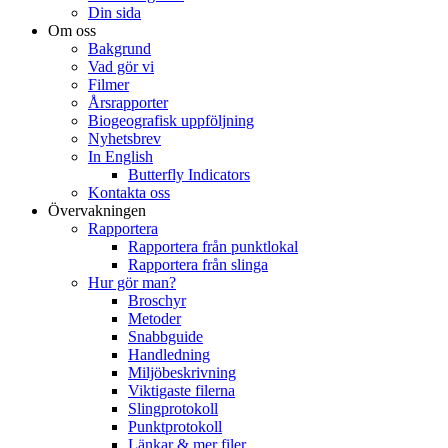
Din sida
Om oss
Bakgrund
Vad gör vi
Filmer
Årsrapporter
Biogeografisk uppföljning
Nyhetsbrev
In English
Butterfly Indicators
Kontakta oss
Övervakningen
Rapportera
Rapportera från punktlokal
Rapportera från slinga
Hur gör man?
Broschyr
Metoder
Snabbguide
Handledning
Miljöbeskrivning
Viktigaste filerna
Slingprotokoll
Punktprotokoll
Länkar & mer filer