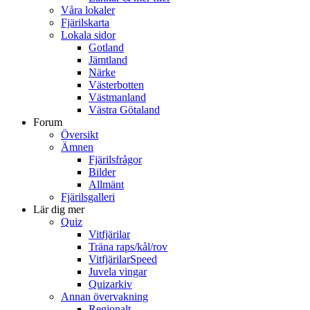
Våra lokaler
Fjärilskarta
Lokala sidor
Gotland
Jämtland
Närke
Västerbotten
Västmanland
Västra Götaland
Forum
Översikt
Ämnen
Fjärilsfrågor
Bilder
Allmänt
Fjärilsgalleri
Lär dig mer
Quiz
Vitfjärilar
Träna raps/kål/rov
VitfjärilarSpeed
Juvela vingar
Quizarkiv
Annan övervakning
Regionalt