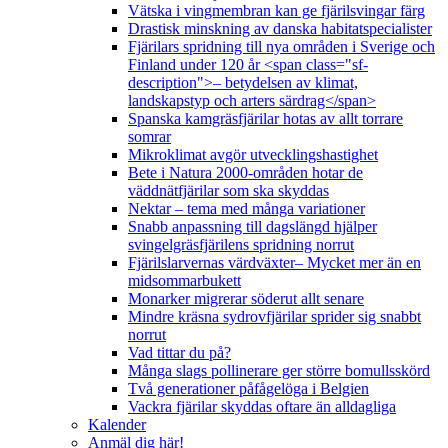
Vätska i vingmembran kan ge fjärilsvingar färg
Drastisk minskning av danska habitatspecialister
Fjärilars spridning till nya områden i Sverige och
Finland under 120 år <span class="sf-
description">– betydelsen av klimat,
landskapstyp och arters särdrag</span>
Spanska kamgräsfjärilar hotas av allt torrare
somrar
Mikroklimat avgör utvecklingshastighet
Bete i Natura 2000-områden hotar de
väddnätfjärilar som ska skyddas
Nektar – tema med många variationer
Snabb anpassning till dagslängd hjälper
svingelgräsfjärilens spridning norrut
Fjärilslarvernas värdväxter– Mycket mer än en
midsommarbukett
Monarker migrerar söderut allt senare
Mindre kräsna sydrovfjärilar sprider sig snabbt
norrut
Vad tittar du på?
Många slags pollinerare ger större bomullsskörd
Två generationer påfågelöga i Belgien
Vackra fjärilar skyddas oftare än alldagliga
Kalender
Anmäl dig här!