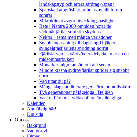
landskapstyp och arters särdrag</span>
Spanska kamgräsfjärilar hotas av allt torrare
somrar
Mikroklimat avgör utvecklingshastighet
Bete i Natura 2000-områden hotar de
väddnätfjärilar som ska skyddas
Nektar – tema med många variationer
Snabb anpassning till dagslängd hjälper
svingelgräsfjärilens spridning norrut
Fjärilslarvernas värdväxter– Mycket mer än en
midsommarbukett
Monarker migrerar söderut allt senare
Mindre kräsna sydrovfjärilar sprider sig snabbt
norrut
Vad tittar du på?
Många slags pollinerare ger större bomullsskörd
Två generationer påfågelöga i Belgien
Vackra fjärilar skyddas oftare än alldagliga
Kalender
Anmäl dig här!
Din sida
Om oss
Bakgrund
Vad gör vi
Filmer