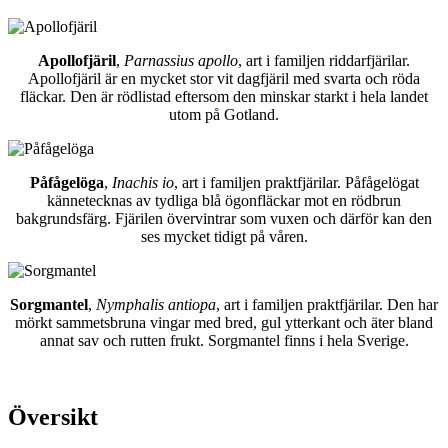
Apollofjäril
,
Parnassius apollo
, art i familjen riddarfjärilar.
Apollofjäril är en mycket stor vit dagfjäril med svarta och röda
fläckar. Den är rödlistad eftersom den minskar starkt i hela landet
utom på Gotland.
Påfågelöga
,
Inachis io
, art i familjen praktfjärilar. Påfågelögat
kännetecknas av tydliga blå ögonfläckar mot en rödbrun
bakgrundsfärg. Fjärilen övervintrar som vuxen och därför kan den
ses mycket tidigt på våren.
Sorgmantel
,
Nymphalis antiopa
, art i familjen praktfjärilar. Den har
mörkt sammetsbruna vingar med bred, gul ytterkant och äter bland
annat sav och rutten frukt. Sorgmantel finns i hela Sverige.
Översikt