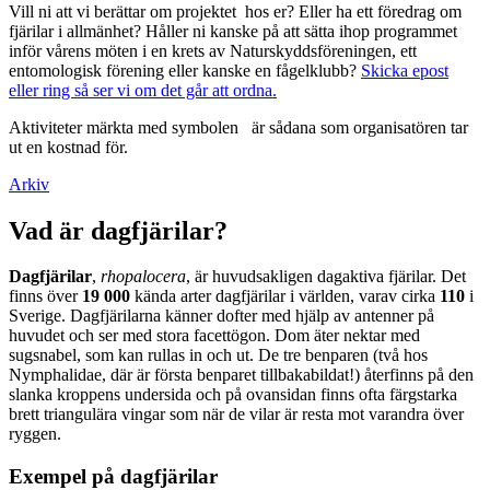
Vill ni att vi berättar om projektet hos er? Eller ha ett föredrag om
fjärilar i allmänhet? Håller ni kanske på att sätta ihop programmet
inför vårens möten i en krets av Naturskyddsföreningen, ett
entomologisk förening eller kanske en fågelklubb?
Skicka epost
eller ring så ser vi om det går att ordna.
Aktiviteter märkta med symbolen
är sådana som organisatören tar
ut en kostnad för.
Arkiv
Vad är dagfjärilar?
Dagfjärilar
,
rhopalocera
, är huvudsakligen dagaktiva fjärilar. Det
finns över
19 000
kända arter dagfjärilar i världen, varav cirka
110
i
Sverige. Dagfjärilarna känner dofter med hjälp av antenner på
huvudet och ser med stora facettögon. Dom äter nektar med
sugsnabel, som kan rullas in och ut. De tre benparen (två hos
Nymphalidae, där är första benparet tillbakabildat!) återfinns på den
slanka kroppens undersida och på ovansidan finns ofta färgstarka
brett triangulära vingar som när de vilar är resta mot varandra över
ryggen.
Exempel på dagfjärilar