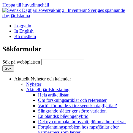
Hoppa till huvudinnehåll
Logga in
In English
Bli medlem
Sökformulär
Sök på webbplatsen
Aktuellt
Nyheter och kalender
Nyheter
Aktuell fjärilsforskning
Hela artikellistan
Om forskningsartiklar och referenser
Varför förlorade vi tre svenska dagfjärilar?
Slingrande slåtter ger större variation
En öländsk blåvingehybrid
Det nya normala får oss att glömma hur det var
Fortplantningsproblem hos rapsfjärilar efter
värmestress som larver