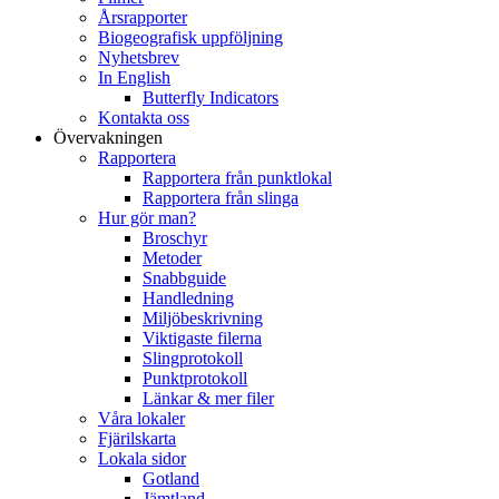
Årsrapporter
Biogeografisk uppföljning
Nyhetsbrev
In English
Butterfly Indicators
Kontakta oss
Övervakningen
Rapportera
Rapportera från punktlokal
Rapportera från slinga
Hur gör man?
Broschyr
Metoder
Snabbguide
Handledning
Miljöbeskrivning
Viktigaste filerna
Slingprotokoll
Punktprotokoll
Länkar & mer filer
Våra lokaler
Fjärilskarta
Lokala sidor
Gotland
Jämtland