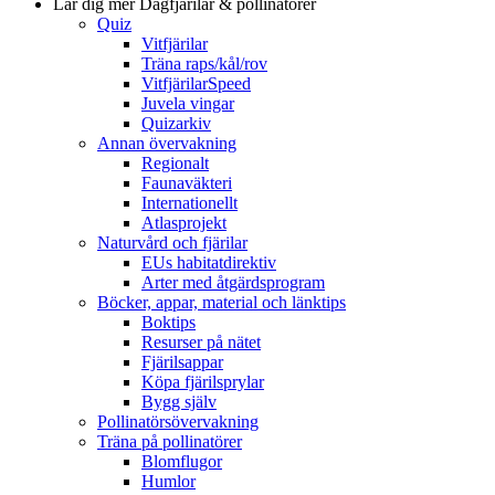
Lär dig mer
Dagfjärilar & pollinatörer
Quiz
Vitfjärilar
Träna raps/kål/rov
VitfjärilarSpeed
Juvela vingar
Quizarkiv
Annan övervakning
Regionalt
Faunaväkteri
Internationellt
Atlasprojekt
Naturvård och fjärilar
EUs habitatdirektiv
Arter med åtgärdsprogram
Böcker, appar, material och länktips
Boktips
Resurser på nätet
Fjärilsappar
Köpa fjärilsprylar
Bygg själv
Pollinatörsövervakning
Träna på pollinatörer
Blomflugor
Humlor