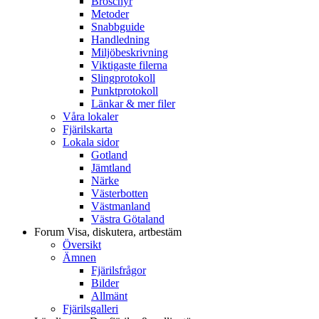
Broschyr
Metoder
Snabbguide
Handledning
Miljöbeskrivning
Viktigaste filerna
Slingprotokoll
Punktprotokoll
Länkar & mer filer
Våra lokaler
Fjärilskarta
Lokala sidor
Gotland
Jämtland
Närke
Västerbotten
Västmanland
Västra Götaland
Forum
Visa, diskutera, artbestäm
Översikt
Ämnen
Fjärilsfrågor
Bilder
Allmänt
Fjärilsgalleri