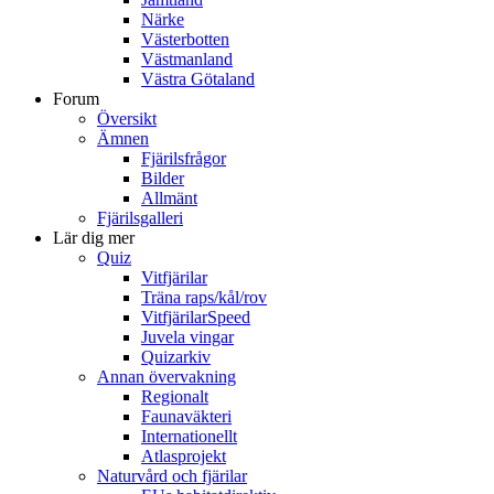
Närke
Västerbotten
Västmanland
Västra Götaland
Forum
Översikt
Ämnen
Fjärilsfrågor
Bilder
Allmänt
Fjärilsgalleri
Lär dig mer
Quiz
Vitfjärilar
Träna raps/kål/rov
VitfjärilarSpeed
Juvela vingar
Quizarkiv
Annan övervakning
Regionalt
Faunaväkteri
Internationellt
Atlasprojekt
Naturvård och fjärilar