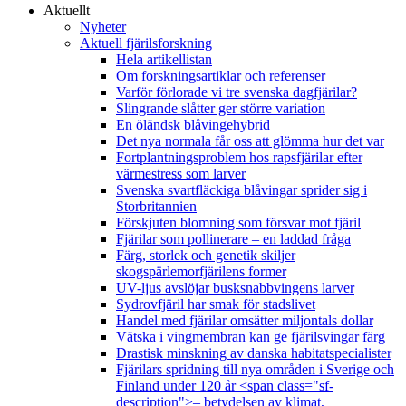
Aktuellt
Nyheter
Aktuell fjärilsforskning
Hela artikellistan
Om forskningsartiklar och referenser
Varför förlorade vi tre svenska dagfjärilar?
Slingrande slåtter ger större variation
En öländsk blåvingehybrid
Det nya normala får oss att glömma hur det var
Fortplantningsproblem hos rapsfjärilar efter
värmestress som larver
Svenska svartfläckiga blåvingar sprider sig i
Storbritannien
Förskjuten blomning som försvar mot fjäril
Fjärilar som pollinerare – en laddad fråga
Färg, storlek och genetik skiljer
skogspärlemorfjärilens former
UV-ljus avslöjar busksnabbvingens larver
Sydrovfjäril har smak för stadslivet
Handel med fjärilar omsätter miljontals dollar
Vätska i vingmembran kan ge fjärilsvingar färg
Drastisk minskning av danska habitatspecialister
Fjärilars spridning till nya områden i Sverige och
Finland under 120 år <span class="sf-
description">– betydelsen av klimat,