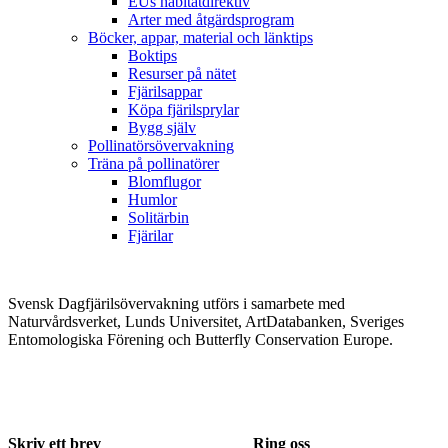
EUs habitatdirektiv
Arter med åtgärdsprogram
Böcker, appar, material och länktips
Boktips
Resurser på nätet
Fjärilsappar
Köpa fjärilsprylar
Bygg själv
Pollinatörsövervakning
Träna på pollinatörer
Blomflugor
Humlor
Solitärbin
Fjärilar
Svensk Dagfjärilsövervakning utförs i samarbete med
Naturvårdsverket, Lunds Universitet, ArtDatabanken, Sveriges
Entomologiska Förening och Butterfly Conservation Europe.
Skriv ett brev
Ring oss