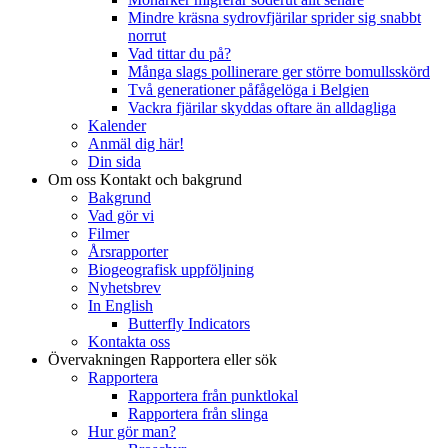
Mindre kräsna sydrovfjärilar sprider sig snabbt
norrut
Vad tittar du på?
Många slags pollinerare ger större bomullsskörd
Två generationer påfågelöga i Belgien
Vackra fjärilar skyddas oftare än alldagliga
Kalender
Anmäl dig här!
Din sida
Om oss
Kontakt och bakgrund
Bakgrund
Vad gör vi
Filmer
Årsrapporter
Biogeografisk uppföljning
Nyhetsbrev
In English
Butterfly Indicators
Kontakta oss
Övervakningen
Rapportera eller sök
Rapportera
Rapportera från punktlokal
Rapportera från slinga
Hur gör man?