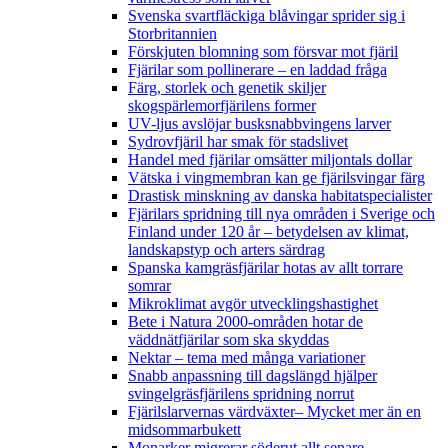
Svenska svartfläckiga blåvingar sprider sig i
Storbritannien
Förskjuten blomning som försvar mot fjäril
Fjärilar som pollinerare – en laddad fråga
Färg, storlek och genetik skiljer
skogspärlemorfjärilens former
UV-ljus avslöjar busksnabbvingens larver
Sydrovfjäril har smak för stadslivet
Handel med fjärilar omsätter miljontals dollar
Vätska i vingmembran kan ge fjärilsvingar färg
Drastisk minskning av danska habitatspecialister
Fjärilars spridning till nya områden i Sverige och
Finland under 120 år
– betydelsen av klimat,
landskapstyp och arters särdrag
Spanska kamgräsfjärilar hotas av allt torrare
somrar
Mikroklimat avgör utvecklingshastighet
Bete i Natura 2000-områden hotar de
väddnätfjärilar som ska skyddas
Nektar – tema med många variationer
Snabb anpassning till dagslängd hjälper
svingelgräsfjärilens spridning norrut
Fjärilslarvernas värdväxter– Mycket mer än en
midsommarbukett
Monarker migrerar söderut allt senare