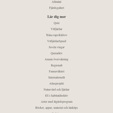
Allmänt
Fjärilsgalleri
Lär dig mer
Quiz
Vitfjärilar
Träna raps/kål/rov
VitfjärilarSpeed
Juvela vingar
Quizarkiv
Annan övervakning
Regionalt
Faunaväkteri
Internationellt
Atlasprojekt
Naturvård och fjärilar
EUs habitatdirektiv
Arter med åtgärdsprogram
Böcker, appar, material och länktips