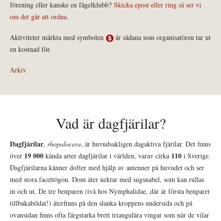
förening eller kanske en fågelklubb?
Skicka epost eller ring så ser vi
om det går att ordna.
Aktiviteter märkta med symbolen
är sådana som organisatören tar ut
en kostnad för.
Arkiv
Vad är dagfjärilar?
Dagfjärilar
,
rhopalocera
, är huvudsakligen dagaktiva fjärilar. Det finns
19 000
110
över
kända arter dagfjärilar i världen, varav cirka
i Sverige.
Dagfjärilarna känner dofter med hjälp av antenner på huvudet och ser
med stora facettögon. Dom äter nektar med sugsnabel, som kan rullas
in och ut. De tre benparen (två hos Nymphalidae, där är första benparet
tillbakabildat!) återfinns på den slanka kroppens undersida och på
ovansidan finns ofta färgstarka brett triangulära vingar som när de vilar