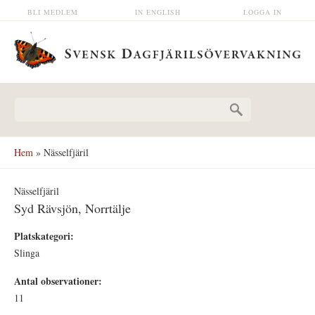
Hoppa till huvudinnehåll
BLI MEDLEM
IN ENGLISH
LOGGA IN
Sökformulär
Hem
» Nässelfjäril
Nässelfjäril
Syd Rävsjön, Norrtälje
Platskategori:
Slinga
Antal observationer:
11