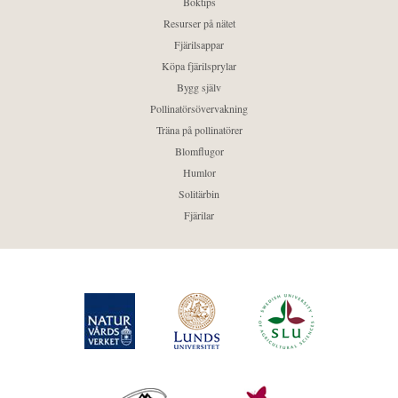
Boktips
Resurser på nätet
Fjärilsappar
Köpa fjärilsprylar
Bygg själv
Pollinatörsövervakning
Träna på pollinatörer
Blomflugor
Humlor
Solitärbin
Fjärilar