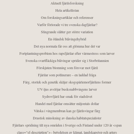
Aktuell fjärilsforskning
Hela artikellistan
Om forskningsartiklar och referenser
Varför förlorade vi tre svenska dagfjärilar?
Slingrande slåtter ger större variation
En öländsk blåvingehybrid
Det nya normala får oss att glömma hur det var
Fortplantningsproblem hos rapsfjärilar efter värmestress som larver
Svenska svartfläckiga blåvingar sprider sig i Storbritannien
Förskjuten blomning som försvar mot fjäril
Fjärilar som pollinerare – en laddad fråga
Färg, storlek och genetik skiljer skogspärlemorfjärilens former
UV-ljus avslöjar busksnabbvingens larver
Sydrovfjäril har smak för stadslivet
Handel med fjärilar omsätter miljontals dollar
Vätska i vingmembran kan ge fjärilsvingar färg
Drastisk minskning av danska habitatspecialister
Fjärilars spridning till nya områden i Sverige och Finland under 120 år <span
class="sf-description">– betydelsen av klimat, landskapstyp och arters