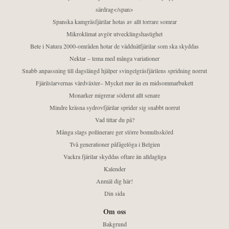
särdrag</span>
Spanska kamgräsfjärilar hotas av allt torrare somrar
Mikroklimat avgör utvecklingshastighet
Bete i Natura 2000-områden hotar de väddnätfjärilar som ska skyddas
Nektar – tema med många variationer
Snabb anpassning till dagslängd hjälper svingelgräsfjärilens spridning norrut
Fjärilslarvernas värdväxter– Mycket mer än en midsommarbukett
Monarker migrerar söderut allt senare
Mindre kräsna sydrovfjärilar sprider sig snabbt norrut
Vad tittar du på?
Många slags pollinerare ger större bomullsskörd
Två generationer påfågelöga i Belgien
Vackra fjärilar skyddas oftare än alldagliga
Kalender
Anmäl dig här!
Din sida
Om oss
Bakgrund