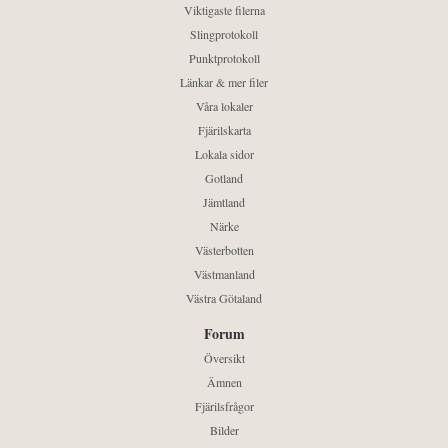
Viktigaste filerna
Slingprotokoll
Punktprotokoll
Länkar & mer filer
Våra lokaler
Fjärilskarta
Lokala sidor
Gotland
Jämtland
Närke
Västerbotten
Västmanland
Västra Götaland
Forum
Översikt
Ämnen
Fjärilsfrågor
Bilder