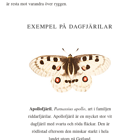
är resta mot varandra över ryggen.
EXEMPEL PÅ DAGFJÄRILAR
Apollofjäril
,
Parnassius apollo
, art i familjen
riddarfjärilar. Apollofjäril är en mycket stor vit
dagfjäril med svarta och röda fläckar. Den är
rödlistad eftersom den minskar starkt i hela
landet utom på Gotland.