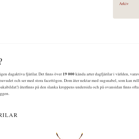
Arkiv
?
19 000
igen dagaktiva fjärilar. Det finns över
kända arter dagfjärilar i världen, vara
huvudet och ser med stora facettögon. Dom äter nektar med sugsnabel, som kan rulla
bakabildat!) återfinns på den slanka kroppens undersida och på ovansidan finns ofta 
yggen.
RILAR