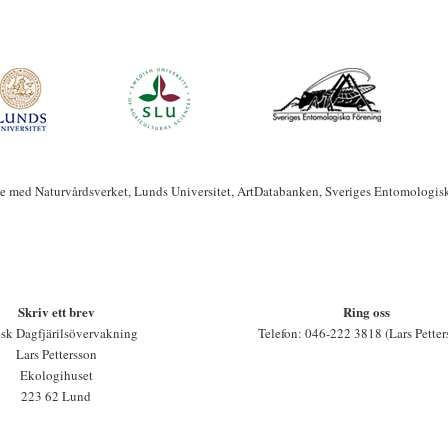
te med Naturvårdsverket, Lunds Universitet, ArtDatabanken, Sveriges Entomologis
Skriv ett brev
Ring oss
sk Dagfjärilsövervakning
Telefon: 046-222 3818 (Lars Petter
Lars Pettersson
Ekologihuset
223 62 Lund