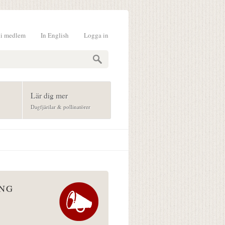
li medlem
In English
Logga in
formulär
Lär dig mer
Dagfjärilar & pollinatörer
ÅNG