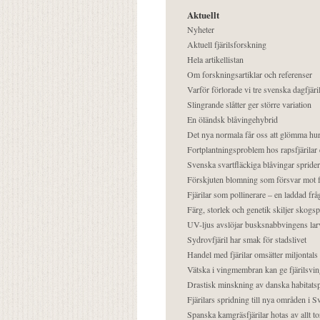
Aktuellt
Nyheter
Aktuell fjärilsforskning
Hela artikellistan
Om forskningsartiklar och referenser
Varför förlorade vi tre svenska dagfjäri
Slingrande slåtter ger större variation
En öländsk blåvingehybrid
Det nya normala får oss att glömma hur
Fortplantningsproblem hos rapsfjärilar 
Svenska svartfläckiga blåvingar sprider 
Förskjuten blomning som försvar mot fj
Fjärilar som pollinerare – en laddad frå
Färg, storlek och genetik skiljer skogs
UV-ljus avslöjar busksnabbvingens lar
Sydrovfjäril har smak för stadslivet
Handel med fjärilar omsätter miljontals 
Vätska i vingmembran kan ge fjärilsvin
Drastisk minskning av danska habitatsp
Fjärilars spridning till nya områden i
Spanska kamgräsfjärilar hotas av allt t