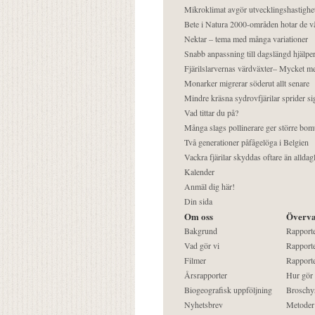
Mikroklimat avgör utvecklingshastighe
Bete i Natura 2000-områden hotar de v
Nektar – tema med många variationer
Snabb anpassning till dagslängd hjälper
Fjärilslarvernas värdväxter– Mycket 
Monarker migrerar söderut allt senare
Mindre kräsna sydrovfjärilar sprider si
Vad tittar du på?
Många slags pollinerare ger större bom
Två generationer påfågelöga i Belgien
Vackra fjärilar skyddas oftare än alldag
Kalender
Anmäl dig här!
Din sida
Om oss
Överva
Bakgrund
Rapport
Vad gör vi
Rapporte
Filmer
Rapporte
Årsrapporter
Hur gör
Biogeografisk uppföljning
Broschy
Nyhetsbrev
Metoder