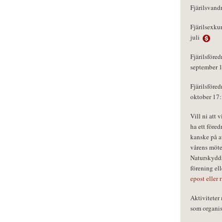
Fjärilsvand
Fjärilsexku
juli
Fjärilsföred
september 
Fjärilsföred
oktober 17
Vill ni att 
ha ett föred
kanske på a
vårens möte
Naturskydds
förening el
epost eller 
Aktivitete
som organisa