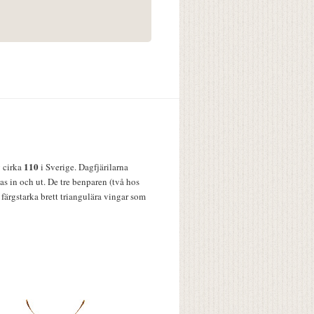
110
v cirka
i Sverige. Dagfjärilarna
s in och ut. De tre benparen (två hos
färgstarka brett triangulära vingar som