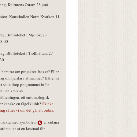
ring, Kulturens Östarp 28 juni
rsion, Konsthallen Norra Kvarken 11
rag, Biblioteket i Mjölby, 23
18:00
rag, Biblioteket i Trollhättan, 27
:30
vi berättar om projektet hos er? Eller
rag om fjärilar i allmänhet? Håller ni
tt sätta ihop programmet inför
n i en krets av
föreningen, ett entomologisk
ler kanske en fågelklubb?
Skicka
ring så ser vi om det går att ordna.
r märkta med symbolen
är sådana
tören tar ut en kostnad för.