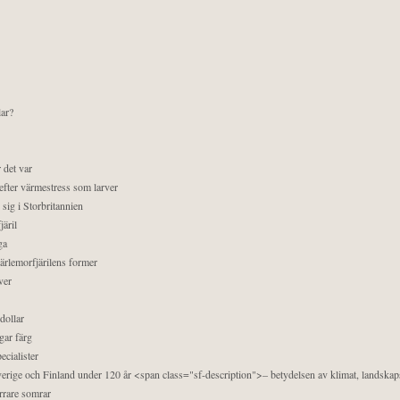
lar?
 det var
efter värmestress som larver
sig i Storbritannien
äril
ga
pärlemorfjärilens former
ver
dollar
gar färg
ecialister
 Sverige och Finland under 120 år <span class="sf-description">– betydelsen av klimat, landska
orrare somrar