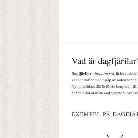
Vad är dagfjärilar
Dagfjärilar
,
rhopalocera
, är huvudsakl
känner dofter med hjälp av antenner på 
Nymphalidae, där är första benparet till
när de vilar är resta mot varandra över r
EXEMPEL PÅ DAGFJÄ