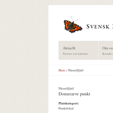
Hoppa till huvudinnehåll
Aktuellt
Om os
Nyheter och kalender
Kontakt 
Hem
» Nässelfjäril
Nässelfjäril
Domerarve punkt
Platskategori:
Punktlokal