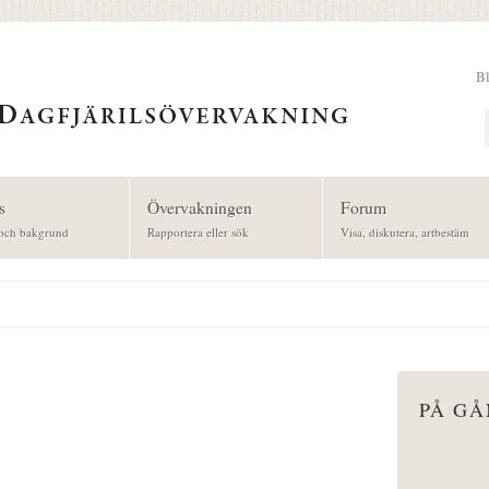
B
Sök
s
Övervakningen
Forum
och bakgrund
Rapportera eller sök
Visa, diskutera, artbestäm
PÅ G