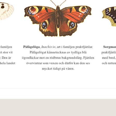
Påfågelöga
Sorgman
 i familjen
,
Inachis io
, art i familjen praktfjärilar.
t stor vit
Påfågelögat kännetecknas av tydliga blå
praktfjäri
r. Den är
ögonfläckar mot en rödbrun bakgrundsfärg. Fjärilen
med bred,
 hela landet
övervintrar som vuxen och därför kan den ses
och rutten
mycket tidigt på våren.