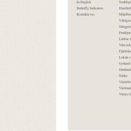
In English
Snabbgu
Butterfly Indicators
Handled
Kontakta oss
Miljöbes
Viktigast
Slingpro
Punktpro
Länkar &
Våra lok
Fjärilska
Lokala s
Gotland
Jämtlan
Närke
Västerbo
Västman
Västra G