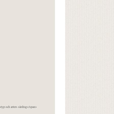
pstyp och arters särdrag</span>