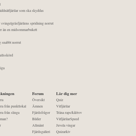
t
äddnätfjärilar som ska skyddas
 svingelgräsfjärilens spridning norrut
mer än en midsommarbukett
g snabbt norrut
ullsskörd
liga
kningen
Forum
Lär dig mer
era
Översikt
Quiz
ra från punktlokal
Ämnen
Vitfjärilar
ra från slinga
Fjärilsfrågor
Träna raps/kål/rov
 man?
Bilder
VitfjärilarSpeed
r
Allmänt
Juvela vingar
Fjärilsgalleri
Quizarkiv