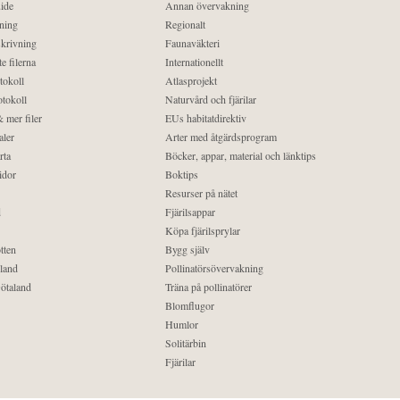
ide
Annan övervakning
ning
Regionalt
krivning
Faunaväkteri
e filerna
Internationellt
tokoll
Atlasprojekt
tokoll
Naturvård och fjärilar
 mer filer
EUs habitatdirektiv
aler
Arter med åtgärdsprogram
rta
Böcker, appar, material och länktips
idor
Boktips
Resurser på nätet
d
Fjärilsappar
Köpa fjärilsprylar
tten
Bygg själv
land
Pollinatörsövervakning
ötaland
Träna på pollinatörer
Blomflugor
Humlor
Solitärbin
Fjärilar