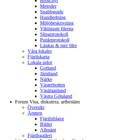
Broschyr
Metoder
Snabbguide
Handledning
Miljöbeskrivning
Viktigaste filerna
Slingprotokoll
Punktprotokoll
Länkar & mer filer
Våra lokaler
Fjärilskarta
Lokala sidor
Gotland
Jämtland
Närke
Västerbotten
Västmanland
Västra Götaland
Forum
Visa, diskutera, artbestäm
Översikt
Ämnen
Fjärilsfrågor
Bilder
Allmänt
Fjärilsgalleri