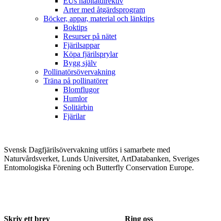
EUs habitatdirektiv
Arter med åtgärdsprogram
Böcker, appar, material och länktips
Boktips
Resurser på nätet
Fjärilsappar
Köpa fjärilsprylar
Bygg själv
Pollinatörsövervakning
Träna på pollinatörer
Blomflugor
Humlor
Solitärbin
Fjärilar
Svensk Dagfjärilsövervakning utförs i samarbete med
Naturvårdsverket, Lunds Universitet, ArtDatabanken, Sveriges
Entomologiska Förening och Butterfly Conservation Europe.
Skriv ett brev
Ring oss