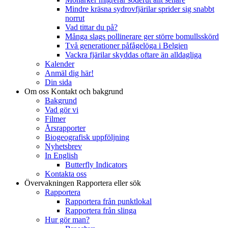
Mindre kräsna sydrovfjärilar sprider sig snabbt
norrut
Vad tittar du på?
Många slags pollinerare ger större bomullsskörd
Två generationer påfågelöga i Belgien
Vackra fjärilar skyddas oftare än alldagliga
Kalender
Anmäl dig här!
Din sida
Om oss
Kontakt och bakgrund
Bakgrund
Vad gör vi
Filmer
Årsrapporter
Biogeografisk uppföljning
Nyhetsbrev
In English
Butterfly Indicators
Kontakta oss
Övervakningen
Rapportera eller sök
Rapportera
Rapportera från punktlokal
Rapportera från slinga
Hur gör man?