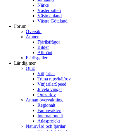
Närke
Västerbotten
Västmanland
Västra Götaland
Forum
Översikt
Ämnen
Fjärilsfrågor
Bilder
Allmänt
Fjärilsgalleri
Lär dig mer
Quiz
Vitfjärilar
Träna raps/kål/rov
VitfjärilarSpeed
Juvela vingar
Quizarkiv
Annan övervakning
Regionalt
Faunaväkteri
Internationellt
Atlasprojekt
Naturvård och fjärilar