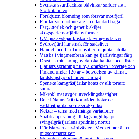
Svenska svartfläckiga blåvingar sprider sig i
Storbritannien
Förskjuten blomning som försvar mot fjäril
Fjärilar som pollinerare – en laddad fråga
Färg, storlek och genetik skiljer
skogspärlemorfjärilens former
UV-ljus avslöjar busksnabbvingens larver
Sydrovfjäril har smak för stadslivet
Handel med fjärilar omsätter miljontals dollar
Vätska i vingmembran kan ge fjärilsvingar färg
Drastisk minskning av danska habitatspecialister
Fjärilars spridning till nya områden i Sverige och
Finland under 120 år
– betydelsen av klimat,
landskapstyp och arters särdrag
Spanska kamgräsfjärilar hotas av allt torrare
somrar
Mikroklimat avgör utvecklingshastighet
Bete i Natura 2000-områden hotar de
väddnätfjärilar som ska skyddas
Nektar – tema med många variationer
Snabb anpassning till dagslängd hjälper
svingelgräsfjärilens spridning norrut
Fjärilslarvernas värdväxter– Mycket mer än en
midsommarbukett
Monarker migrerar söderut allt senare