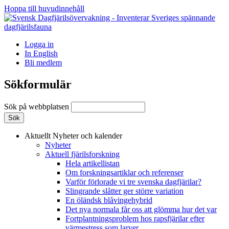
Hoppa till huvudinnehåll
Logga in
In English
Bli medlem
Sökformulär
Sök på webbplatsen
Aktuellt
Nyheter och kalender
Nyheter
Aktuell fjärilsforskning
Hela artikellistan
Om forskningsartiklar och referenser
Varför förlorade vi tre svenska dagfjärilar?
Slingrande slåtter ger större variation
En öländsk blåvingehybrid
Det nya normala får oss att glömma hur det var
Fortplantningsproblem hos rapsfjärilar efter
värmestress som larver