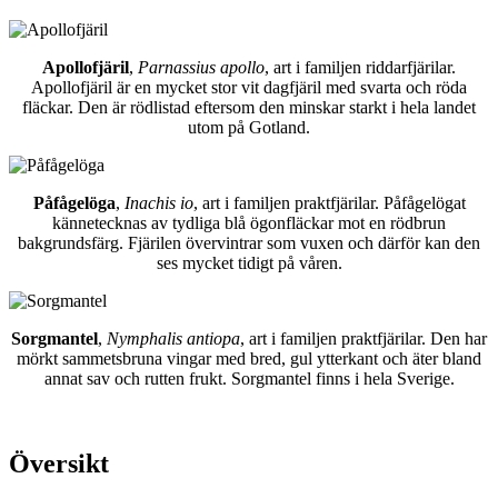
Apollofjäril
,
Parnassius apollo
, art i familjen riddarfjärilar.
Apollofjäril är en mycket stor vit dagfjäril med svarta och röda
fläckar. Den är rödlistad eftersom den minskar starkt i hela landet
utom på Gotland.
Påfågelöga
,
Inachis io
, art i familjen praktfjärilar. Påfågelögat
kännetecknas av tydliga blå ögonfläckar mot en rödbrun
bakgrundsfärg. Fjärilen övervintrar som vuxen och därför kan den
ses mycket tidigt på våren.
Sorgmantel
,
Nymphalis antiopa
, art i familjen praktfjärilar. Den har
mörkt sammetsbruna vingar med bred, gul ytterkant och äter bland
annat sav och rutten frukt. Sorgmantel finns i hela Sverige.
Översikt