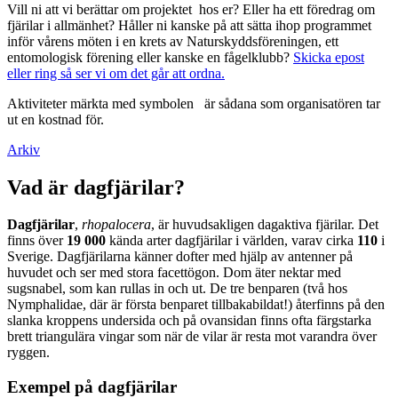
Vill ni att vi berättar om projektet hos er? Eller ha ett föredrag om
fjärilar i allmänhet? Håller ni kanske på att sätta ihop programmet
inför vårens möten i en krets av Naturskyddsföreningen, ett
entomologisk förening eller kanske en fågelklubb?
Skicka epost
eller ring så ser vi om det går att ordna.
Aktiviteter märkta med symbolen
är sådana som organisatören tar
ut en kostnad för.
Arkiv
Vad är dagfjärilar?
Dagfjärilar
,
rhopalocera
, är huvudsakligen dagaktiva fjärilar. Det
finns över
19 000
kända arter dagfjärilar i världen, varav cirka
110
i
Sverige. Dagfjärilarna känner dofter med hjälp av antenner på
huvudet och ser med stora facettögon. Dom äter nektar med
sugsnabel, som kan rullas in och ut. De tre benparen (två hos
Nymphalidae, där är första benparet tillbakabildat!) återfinns på den
slanka kroppens undersida och på ovansidan finns ofta färgstarka
brett triangulära vingar som när de vilar är resta mot varandra över
ryggen.
Exempel på dagfjärilar