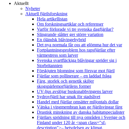
Aktuellt
Nyheter
Aktuell fjärilsforskning
Hela artikellistan
Om forskningsartiklar och referenser
Varför förlorade vi tre svenska dagfjärilar?
Slingrande slåtter ger större variation
En öländsk blåvingehybrid
Det nya normala får oss att glömma hur det var
Fortplantningsproblem hos rapsfjärilar efter
värmestress som larver
Svenska svartfläckiga blåvingar sprider sig i
Storbritannien
Förskjuten blomning som försvar mot fjäril
Fjärilar som pollinerare – en laddad fråga
Färg, storlek och genetik skiljer
skogspärlemorfjärilens former
UV-ljus avslöjar busksnabbvingens larver
Sydrovfjäril har smak för stadslivet
Handel med fjärilar omsätter miljontals dollar
Vätska i vingmembran kan ge fjärilsvingar färg
Drastisk minskning av danska habitatspecialister
Fjärilars spridning till nya områden i Sverige och
Finland under 120 år <span class="sf-
description">– betydelsen av klimat,