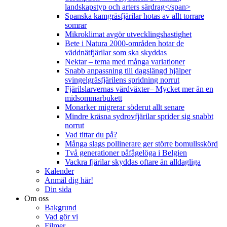
landskapstyp och arters särdrag</span>
Spanska kamgräsfjärilar hotas av allt torrare
somrar
Mikroklimat avgör utvecklingshastighet
Bete i Natura 2000-områden hotar de
väddnätfjärilar som ska skyddas
Nektar – tema med många variationer
Snabb anpassning till dagslängd hjälper
svingelgräsfjärilens spridning norrut
Fjärilslarvernas värdväxter– Mycket mer än en
midsommarbukett
Monarker migrerar söderut allt senare
Mindre kräsna sydrovfjärilar sprider sig snabbt
norrut
Vad tittar du på?
Många slags pollinerare ger större bomullsskörd
Två generationer påfågelöga i Belgien
Vackra fjärilar skyddas oftare än alldagliga
Kalender
Anmäl dig här!
Din sida
Om oss
Bakgrund
Vad gör vi
Filmer