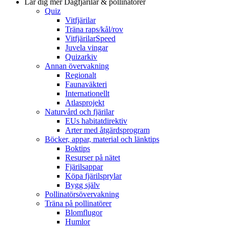
Lär dig mer
Dagfjärilar & pollinatörer
Quiz
Vitfjärilar
Träna raps/kål/rov
VitfjärilarSpeed
Juvela vingar
Quizarkiv
Annan övervakning
Regionalt
Faunaväkteri
Internationellt
Atlasprojekt
Naturvård och fjärilar
EUs habitatdirektiv
Arter med åtgärdsprogram
Böcker, appar, material och länktips
Boktips
Resurser på nätet
Fjärilsappar
Köpa fjärilsprylar
Bygg själv
Pollinatörsövervakning
Träna på pollinatörer
Blomflugor
Humlor