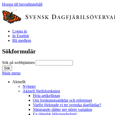
Hoppa till huvudinnehåll
Logga in
In English
Bli medlem
Sökformulär
Sök på webbplatsen
Main menu
Aktuellt
Nyheter
Aktuell fjärilsforskning
Hela artikellistan
Om forskningsartiklar och referenser
Varför förlorade vi tre svenska dagfjärilar?
Slingrande slåtter ger större variation
En öländsk blåvingehybrid