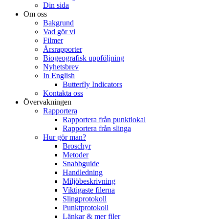
Din sida
Om oss
Bakgrund
Vad gör vi
Filmer
Årsrapporter
Biogeografisk uppföljning
Nyhetsbrev
In English
Butterfly Indicators
Kontakta oss
Övervakningen
Rapportera
Rapportera från punktlokal
Rapportera från slinga
Hur gör man?
Broschyr
Metoder
Snabbguide
Handledning
Miljöbeskrivning
Viktigaste filerna
Slingprotokoll
Punktprotokoll
Länkar & mer filer