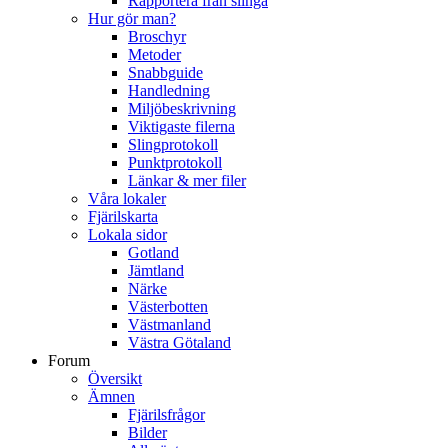
Rapportera från slinga
Hur gör man?
Broschyr
Metoder
Snabbguide
Handledning
Miljöbeskrivning
Viktigaste filerna
Slingprotokoll
Punktprotokoll
Länkar & mer filer
Våra lokaler
Fjärilskarta
Lokala sidor
Gotland
Jämtland
Närke
Västerbotten
Västmanland
Västra Götaland
Forum
Översikt
Ämnen
Fjärilsfrågor
Bilder