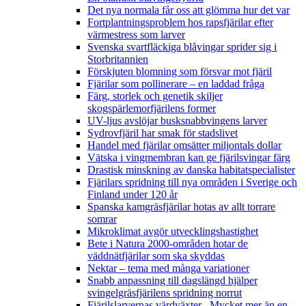
Det nya normala får oss att glömma hur det var
Fortplantningsproblem hos rapsfjärilar efter
värmestress som larver
Svenska svartfläckiga blåvingar sprider sig i
Storbritannien
Förskjuten blomning som försvar mot fjäril
Fjärilar som pollinerare – en laddad fråga
Färg, storlek och genetik skiljer
skogspärlemorfjärilens former
UV-ljus avslöjar busksnabbvingens larver
Sydrovfjäril har smak för stadslivet
Handel med fjärilar omsätter miljontals dollar
Vätska i vingmembran kan ge fjärilsvingar färg
Drastisk minskning av danska habitatspecialister
Fjärilars spridning till nya områden i Sverige och
Finland under 120 år
Spanska kamgräsfjärilar hotas av allt torrare
somrar
Mikroklimat avgör utvecklingshastighet
Bete i Natura 2000-områden hotar de
väddnätfjärilar som ska skyddas
Nektar – tema med många variationer
Snabb anpassning till dagslängd hjälper
svingelgräsfjärilens spridning norrut
Fjärilslarvernas värdväxter– Mycket mer än en