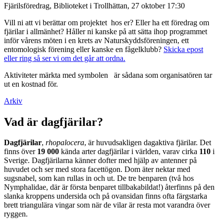
Fjärilsföredrag, Biblioteket i Trollhättan, 27 oktober 17:30
Vill ni att vi berättar om projektet hos er? Eller ha ett föredrag om
fjärilar i allmänhet? Håller ni kanske på att sätta ihop programmet
inför vårens möten i en krets av Naturskyddsföreningen, ett
entomologisk förening eller kanske en fågelklubb?
Skicka epost
eller ring så ser vi om det går att ordna.
Aktiviteter märkta med symbolen
är sådana som organisatören tar
ut en kostnad för.
Arkiv
Vad är dagfjärilar?
Dagfjärilar
,
rhopalocera
, är huvudsakligen dagaktiva fjärilar. Det
finns över
19 000
kända arter dagfjärilar i världen, varav cirka
110
i
Sverige. Dagfjärilarna känner dofter med hjälp av antenner på
huvudet och ser med stora facettögon. Dom äter nektar med
sugsnabel, som kan rullas in och ut. De tre benparen (två hos
Nymphalidae, där är första benparet tillbakabildat!) återfinns på den
slanka kroppens undersida och på ovansidan finns ofta färgstarka
brett triangulära vingar som när de vilar är resta mot varandra över
ryggen.