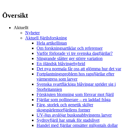
Översikt
Aktuellt
Nyheter
Aktuell fjärilsforskning
Hela artikellistan
Om forskningsartiklar och referenser
Varför förlorade vi tre svenska dagfjärilar?
Slingrande slåtter ger större variation
En öländsk blåvingehybrid
Det nya normala får oss att glömma hur det var
Fortplantningsproblem hos rapsfjärilar efter
värmestress som larver
Svenska svartfläckiga blåvingar sprider sig i
Storbritannien
Förskjuten blomning som försvar mot fjäril
Fjärilar som pollinerare – en laddad fråga
Färg, storlek och genetik skiljer
skogspärlemorfjärilens former
UV-ljus avslöjar busksnabbvingens larver
Sydrovfjäril har smak för stadslivet
Handel med fjärilar omsätter miljontals dollar