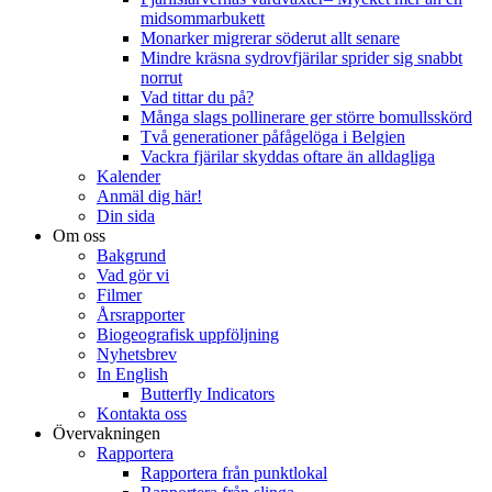
midsommarbukett
Monarker migrerar söderut allt senare
Mindre kräsna sydrovfjärilar sprider sig snabbt
norrut
Vad tittar du på?
Många slags pollinerare ger större bomullsskörd
Två generationer påfågelöga i Belgien
Vackra fjärilar skyddas oftare än alldagliga
Kalender
Anmäl dig här!
Din sida
Om oss
Bakgrund
Vad gör vi
Filmer
Årsrapporter
Biogeografisk uppföljning
Nyhetsbrev
In English
Butterfly Indicators
Kontakta oss
Övervakningen
Rapportera
Rapportera från punktlokal