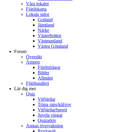
Våra lokaler
Fjärilskarta
Lokala sidor
Gotland
Jämtland
Närke
Västerbotten
Västmanland
Västra Götaland
Forum
Översikt
Ämnen
Fjärilsfrågor
Bilder
Allmänt
Fjärilsgalleri
Lär dig mer
Quiz
Vitfjärilar
Träna raps/kål/rov
VitfjärilarSpeed
Juvela vingar
Quizarkiv
Annan övervakning
Regionalt