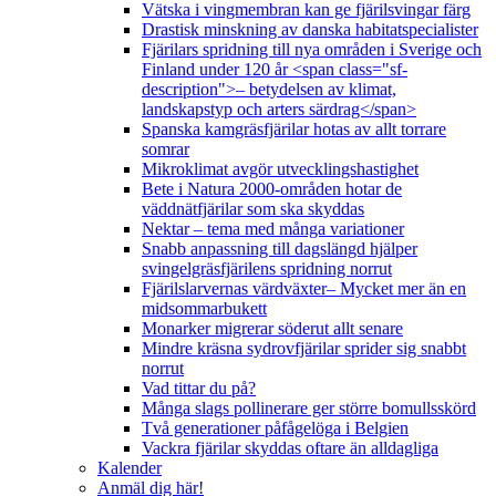
Vätska i vingmembran kan ge fjärilsvingar färg
Drastisk minskning av danska habitatspecialister
Fjärilars spridning till nya områden i Sverige och
Finland under 120 år <span class="sf-
description">– betydelsen av klimat,
landskapstyp och arters särdrag</span>
Spanska kamgräsfjärilar hotas av allt torrare
somrar
Mikroklimat avgör utvecklingshastighet
Bete i Natura 2000-områden hotar de
väddnätfjärilar som ska skyddas
Nektar – tema med många variationer
Snabb anpassning till dagslängd hjälper
svingelgräsfjärilens spridning norrut
Fjärilslarvernas värdväxter– Mycket mer än en
midsommarbukett
Monarker migrerar söderut allt senare
Mindre kräsna sydrovfjärilar sprider sig snabbt
norrut
Vad tittar du på?
Många slags pollinerare ger större bomullsskörd
Två generationer påfågelöga i Belgien
Vackra fjärilar skyddas oftare än alldagliga
Kalender
Anmäl dig här!