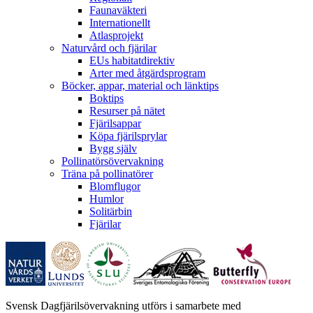
Faunaväkteri
Internationellt
Atlasprojekt
Naturvård och fjärilar
EUs habitatdirektiv
Arter med åtgärdsprogram
Böcker, appar, material och länktips
Boktips
Resurser på nätet
Fjärilsappar
Köpa fjärilsprylar
Bygg själv
Pollinatörsövervakning
Träna på pollinatörer
Blomflugor
Humlor
Solitärbin
Fjärilar
Svensk Dagfjärilsövervakning utförs i samarbete med