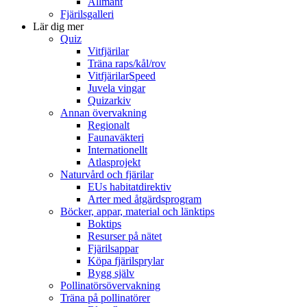
Allmänt
Fjärilsgalleri
Lär dig mer
Quiz
Vitfjärilar
Träna raps/kål/rov
VitfjärilarSpeed
Juvela vingar
Quizarkiv
Annan övervakning
Regionalt
Faunaväkteri
Internationellt
Atlasprojekt
Naturvård och fjärilar
EUs habitatdirektiv
Arter med åtgärdsprogram
Böcker, appar, material och länktips
Boktips
Resurser på nätet
Fjärilsappar
Köpa fjärilsprylar
Bygg själv
Pollinatörsövervakning
Träna på pollinatörer