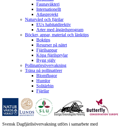
Faunaväkteri
Internationellt
Atlasprojekt
Naturvård och fjärilar
EUs habitatdirektiv
Arter med åtgärdsprogram
Böcker, appar, material och länktips
Boktips
Resurser på nätet
Fjärilsappar
Köpa fjärilsprylar
Bygg själv
Pollinatörsövervakning
Träna på pollinatörer
Blomflugor
Humlor
Solitärbin
Fjärilar
Svensk Dagfjärilsövervakning utförs i samarbete med