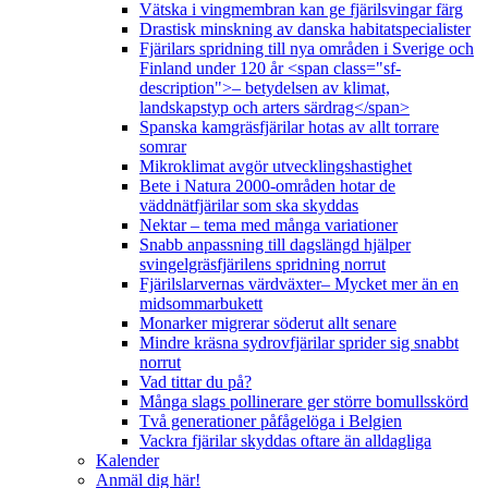
Vätska i vingmembran kan ge fjärilsvingar färg
Drastisk minskning av danska habitatspecialister
Fjärilars spridning till nya områden i Sverige och
Finland under 120 år <span class="sf-
description">– betydelsen av klimat,
landskapstyp och arters särdrag</span>
Spanska kamgräsfjärilar hotas av allt torrare
somrar
Mikroklimat avgör utvecklingshastighet
Bete i Natura 2000-områden hotar de
väddnätfjärilar som ska skyddas
Nektar – tema med många variationer
Snabb anpassning till dagslängd hjälper
svingelgräsfjärilens spridning norrut
Fjärilslarvernas värdväxter– Mycket mer än en
midsommarbukett
Monarker migrerar söderut allt senare
Mindre kräsna sydrovfjärilar sprider sig snabbt
norrut
Vad tittar du på?
Många slags pollinerare ger större bomullsskörd
Två generationer påfågelöga i Belgien
Vackra fjärilar skyddas oftare än alldagliga
Kalender
Anmäl dig här!