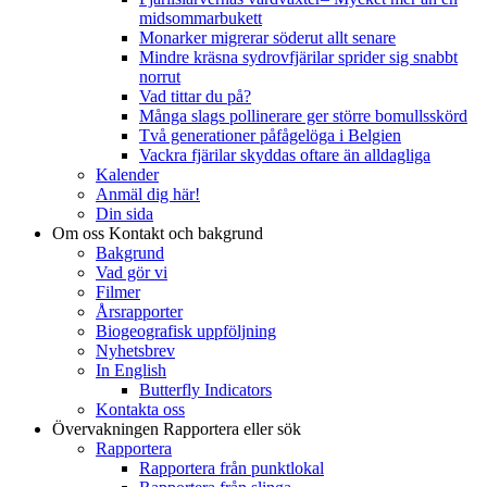
midsommarbukett
Monarker migrerar söderut allt senare
Mindre kräsna sydrovfjärilar sprider sig snabbt
norrut
Vad tittar du på?
Många slags pollinerare ger större bomullsskörd
Två generationer påfågelöga i Belgien
Vackra fjärilar skyddas oftare än alldagliga
Kalender
Anmäl dig här!
Din sida
Om oss
Kontakt och bakgrund
Bakgrund
Vad gör vi
Filmer
Årsrapporter
Biogeografisk uppföljning
Nyhetsbrev
In English
Butterfly Indicators
Kontakta oss
Övervakningen
Rapportera eller sök
Rapportera
Rapportera från punktlokal