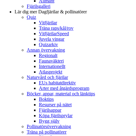
Allmänt
Fjärilsgalleri
Lär dig mer
Dagfjärilar & pollinatörer
Quiz
Vitfjärilar
Träna raps/kål/rov
VitfjärilarSpeed
Juvela vingar
Quizarkiv
Annan övervakning
Regionalt
Faunaväkteri
Internationellt
Atlasprojekt
Naturvård och fjärilar
EUs habitatdirektiv
Arter med åtgärdsprogram
Böcker, appar, material och länktips
Boktips
Resurser på nätet
Fjärilsappar
Köpa fjärilsprylar
Bygg själv
Pollinatörsövervakning
Träna på pollinatörer