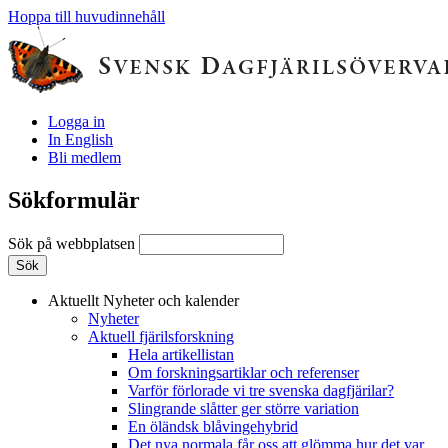
Hoppa till huvudinnehåll
Logga in
In English
Bli medlem
Sökformulär
Sök på webbplatsen
Aktuellt
Nyheter och kalender
Nyheter
Aktuell fjärilsforskning
Hela artikellistan
Om forskningsartiklar och referenser
Varför förlorade vi tre svenska dagfjärilar?
Slingrande slåtter ger större variation
En öländsk blåvingehybrid
Det nya normala får oss att glömma hur det var