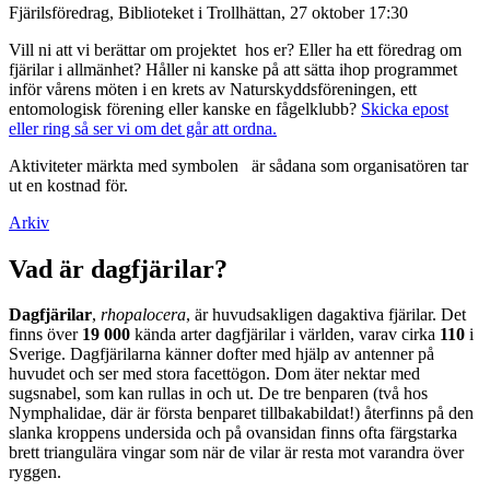
Fjärilsföredrag, Biblioteket i Trollhättan, 27 oktober 17:30
Vill ni att vi berättar om projektet hos er? Eller ha ett föredrag om
fjärilar i allmänhet? Håller ni kanske på att sätta ihop programmet
inför vårens möten i en krets av Naturskyddsföreningen, ett
entomologisk förening eller kanske en fågelklubb?
Skicka epost
eller ring så ser vi om det går att ordna.
Aktiviteter märkta med symbolen
är sådana som organisatören tar
ut en kostnad för.
Arkiv
Vad är dagfjärilar?
Dagfjärilar
,
rhopalocera
, är huvudsakligen dagaktiva fjärilar. Det
finns över
19 000
kända arter dagfjärilar i världen, varav cirka
110
i
Sverige. Dagfjärilarna känner dofter med hjälp av antenner på
huvudet och ser med stora facettögon. Dom äter nektar med
sugsnabel, som kan rullas in och ut. De tre benparen (två hos
Nymphalidae, där är första benparet tillbakabildat!) återfinns på den
slanka kroppens undersida och på ovansidan finns ofta färgstarka
brett triangulära vingar som när de vilar är resta mot varandra över
ryggen.