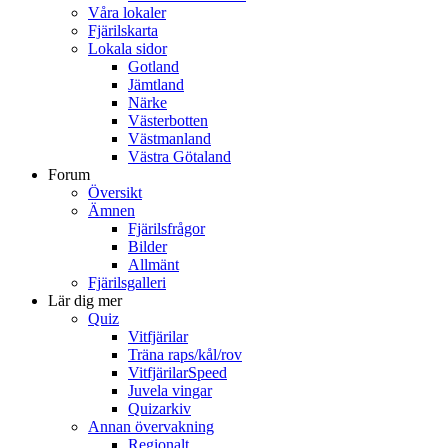
Våra lokaler
Fjärilskarta
Lokala sidor
Gotland
Jämtland
Närke
Västerbotten
Västmanland
Västra Götaland
Forum
Översikt
Ämnen
Fjärilsfrågor
Bilder
Allmänt
Fjärilsgalleri
Lär dig mer
Quiz
Vitfjärilar
Träna raps/kål/rov
VitfjärilarSpeed
Juvela vingar
Quizarkiv
Annan övervakning
Regionalt