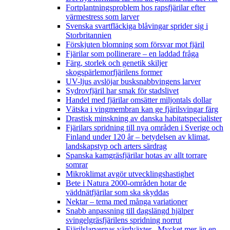
Fortplantningsproblem hos rapsfjärilar efter
värmestress som larver
Svenska svartfläckiga blåvingar sprider sig i
Storbritannien
Förskjuten blomning som försvar mot fjäril
Fjärilar som pollinerare – en laddad fråga
Färg, storlek och genetik skiljer
skogspärlemorfjärilens former
UV-ljus avslöjar busksnabbvingens larver
Sydrovfjäril har smak för stadslivet
Handel med fjärilar omsätter miljontals dollar
Vätska i vingmembran kan ge fjärilsvingar färg
Drastisk minskning av danska habitatspecialister
Fjärilars spridning till nya områden i Sverige och
Finland under 120 år
– betydelsen av klimat,
landskapstyp och arters särdrag
Spanska kamgräsfjärilar hotas av allt torrare
somrar
Mikroklimat avgör utvecklingshastighet
Bete i Natura 2000-områden hotar de
väddnätfjärilar som ska skyddas
Nektar – tema med många variationer
Snabb anpassning till dagslängd hjälper
svingelgräsfjärilens spridning norrut
Fjärilslarvernas värdväxter– Mycket mer än en