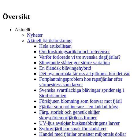
Översikt
Aktuellt
Nyheter
Aktuell fjärilsforskning
Hela artikellistan
Om forskningsartiklar och referenser
Varför förlorade vi tre svenska dagfjärilar?
Slingrande slåtter ger större variation
En öländsk blåvingehybrid
Det nya normala får oss att glömma hur det var
Fortplantningsproblem hos rapsfjärilar efter
värmestress som larver
Svenska svartfläckiga blåvingar sprider sig i
Storbritannien
Förskjuten blomning som försvar mot fjäril
Fjärilar som pollinerare – en laddad fråga
Färg, storlek och genetik skiljer
skogspärlemorfjärilens former
UV-ljus avslöjar busksnabbvingens larver
Sydrovfjäril har smak för stadslivet
Handel med fjärilar omsätter miljontals dollar