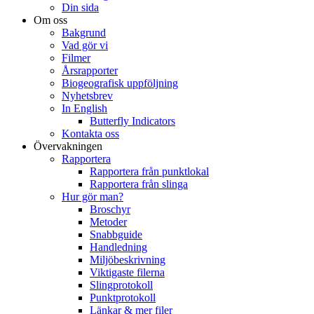
Din sida
Om oss
Bakgrund
Vad gör vi
Filmer
Årsrapporter
Biogeografisk uppföljning
Nyhetsbrev
In English
Butterfly Indicators
Kontakta oss
Övervakningen
Rapportera
Rapportera från punktlokal
Rapportera från slinga
Hur gör man?
Broschyr
Metoder
Snabbguide
Handledning
Miljöbeskrivning
Viktigaste filerna
Slingprotokoll
Punktprotokoll
Länkar & mer filer