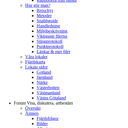
Rapportera från slinga
Hur gör man?
Broschyr
Metoder
Snabbguide
Handledning
Miljöbeskrivning
Viktigaste filerna
Slingprotokoll
Punktprotokoll
Länkar & mer filer
Våra lokaler
Fjärilskarta
Lokala sidor
Gotland
Jämtland
Närke
Västerbotten
Västmanland
Västra Götaland
Forum
Visa, diskutera, artbestäm
Översikt
Ämnen
Fjärilsfrågor
Bilder