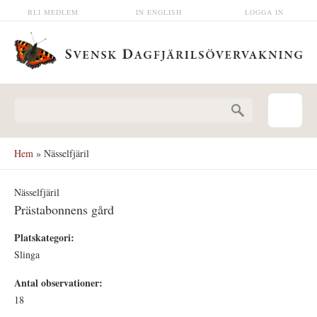
Hoppa till huvudinnehåll
BLI MEDLEM
IN ENGLISH
LOGGA IN
Sökformulär
Hem
» Nässelfjäril
Nässelfjäril
Prästabonnens gård
Platskategori:
Slinga
Antal observationer:
18