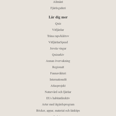
Allmänt
Fjärilsgalleri
Lär dig mer
Quiz
Vitfjärilar
Träna raps/kål/rov
VitfjärilarSpeed
Juvela vingar
Quizarkiv
Annan övervakning
Regionalt
Faunaväkteri
Internationellt
Atlasprojekt
Naturvård och fjärilar
EUs habitatdirektiv
Arter med åtgärdsprogram
Böcker, appar, material och länktips