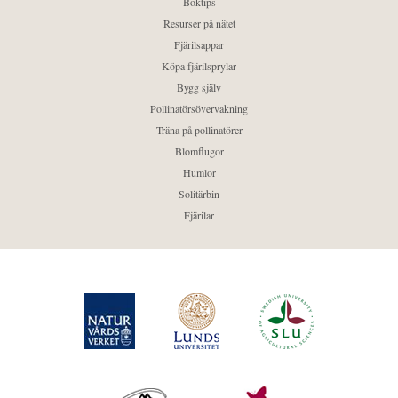
Boktips
Resurser på nätet
Fjärilsappar
Köpa fjärilsprylar
Bygg själv
Pollinatörsövervakning
Träna på pollinatörer
Blomflugor
Humlor
Solitärbin
Fjärilar