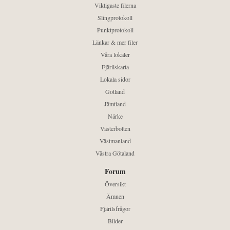
Viktigaste filerna
Slingprotokoll
Punktprotokoll
Länkar & mer filer
Våra lokaler
Fjärilskarta
Lokala sidor
Gotland
Jämtland
Närke
Västerbotten
Västmanland
Västra Götaland
Forum
Översikt
Ämnen
Fjärilsfrågor
Bilder