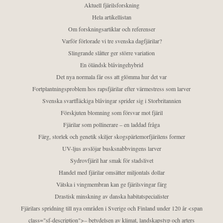
Aktuell fjärilsforskning
Hela artikellistan
Om forskningsartiklar och referenser
Varför förlorade vi tre svenska dagfjärilar?
Slingrande slåtter ger större variation
En öländsk blåvingehybrid
Det nya normala får oss att glömma hur det var
Fortplantningsproblem hos rapsfjärilar efter värmestress som larver
Svenska svartfläckiga blåvingar sprider sig i Storbritannien
Förskjuten blomning som försvar mot fjäril
Fjärilar som pollinerare – en laddad fråga
Färg, storlek och genetik skiljer skogspärlemorfjärilens former
UV-ljus avslöjar busksnabbvingens larver
Sydrovfjäril har smak för stadslivet
Handel med fjärilar omsätter miljontals dollar
Vätska i vingmembran kan ge fjärilsvingar färg
Drastisk minskning av danska habitatspecialister
Fjärilars spridning till nya områden i Sverige och Finland under 120 år <span
class="sf-description">– betydelsen av klimat, landskapstyp och arters