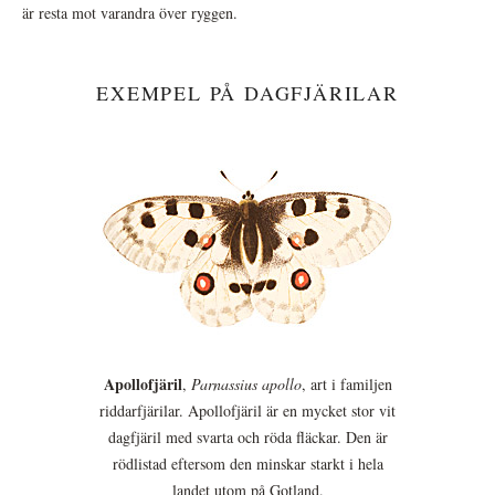
är resta mot varandra över ryggen.
EXEMPEL PÅ DAGFJÄRILAR
Apollofjäril
,
Parnassius apollo
, art i familjen
riddarfjärilar. Apollofjäril är en mycket stor vit
dagfjäril med svarta och röda fläckar. Den är
rödlistad eftersom den minskar starkt i hela
landet utom på Gotland.