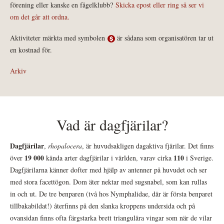
förening eller kanske en fågelklubb?
Skicka epost eller ring så ser vi
om det går att ordna.
Aktiviteter märkta med symbolen
är sådana som organisatören tar ut
en kostnad för.
Arkiv
Vad är dagfjärilar?
Dagfjärilar
,
rhopalocera
, är huvudsakligen dagaktiva fjärilar. Det finns
19 000
110
över
kända arter dagfjärilar i världen, varav cirka
i Sverige.
Dagfjärilarna känner dofter med hjälp av antenner på huvudet och ser
med stora facettögon. Dom äter nektar med sugsnabel, som kan rullas
in och ut. De tre benparen (två hos Nymphalidae, där är första benparet
tillbakabildat!) återfinns på den slanka kroppens undersida och på
ovansidan finns ofta färgstarka brett triangulära vingar som när de vilar