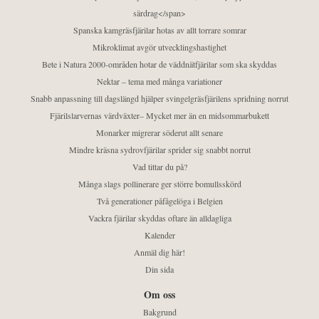
särdrag</span>
Spanska kamgräsfjärilar hotas av allt torrare somrar
Mikroklimat avgör utvecklingshastighet
Bete i Natura 2000-områden hotar de väddnätfjärilar som ska skyddas
Nektar – tema med många variationer
Snabb anpassning till dagslängd hjälper svingelgräsfjärilens spridning norrut
Fjärilslarvernas värdväxter– Mycket mer än en midsommarbukett
Monarker migrerar söderut allt senare
Mindre kräsna sydrovfjärilar sprider sig snabbt norrut
Vad tittar du på?
Många slags pollinerare ger större bomullsskörd
Två generationer påfågelöga i Belgien
Vackra fjärilar skyddas oftare än alldagliga
Kalender
Anmäl dig här!
Din sida
Om oss
Bakgrund