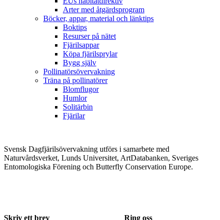
EUs habitatdirektiv
Arter med åtgärdsprogram
Böcker, appar, material och länktips
Boktips
Resurser på nätet
Fjärilsappar
Köpa fjärilsprylar
Bygg själv
Pollinatörsövervakning
Träna på pollinatörer
Blomflugor
Humlor
Solitärbin
Fjärilar
Svensk Dagfjärilsövervakning utförs i samarbete med
Naturvårdsverket, Lunds Universitet, ArtDatabanken, Sveriges
Entomologiska Förening och Butterfly Conservation Europe.
Skriv ett brev
Ring oss