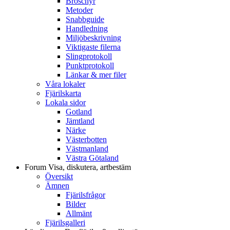
Broschyr
Metoder
Snabbguide
Handledning
Miljöbeskrivning
Viktigaste filerna
Slingprotokoll
Punktprotokoll
Länkar & mer filer
Våra lokaler
Fjärilskarta
Lokala sidor
Gotland
Jämtland
Närke
Västerbotten
Västmanland
Västra Götaland
Forum
Visa, diskutera, artbestäm
Översikt
Ämnen
Fjärilsfrågor
Bilder
Allmänt
Fjärilsgalleri