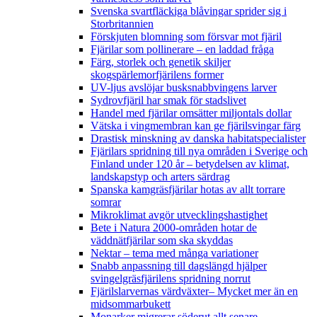
Svenska svartfläckiga blåvingar sprider sig i
Storbritannien
Förskjuten blomning som försvar mot fjäril
Fjärilar som pollinerare – en laddad fråga
Färg, storlek och genetik skiljer
skogspärlemorfjärilens former
UV-ljus avslöjar busksnabbvingens larver
Sydrovfjäril har smak för stadslivet
Handel med fjärilar omsätter miljontals dollar
Vätska i vingmembran kan ge fjärilsvingar färg
Drastisk minskning av danska habitatspecialister
Fjärilars spridning till nya områden i Sverige och
Finland under 120 år
– betydelsen av klimat,
landskapstyp och arters särdrag
Spanska kamgräsfjärilar hotas av allt torrare
somrar
Mikroklimat avgör utvecklingshastighet
Bete i Natura 2000-områden hotar de
väddnätfjärilar som ska skyddas
Nektar – tema med många variationer
Snabb anpassning till dagslängd hjälper
svingelgräsfjärilens spridning norrut
Fjärilslarvernas värdväxter– Mycket mer än en
midsommarbukett
Monarker migrerar söderut allt senare