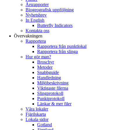
Årsrapporter
Biogeografisk uppföljning
Nyhetsbrev
In English
Butterfly Indicators
Kontakta oss
Övervakningen
Rapportera
Rapportera från punktlokal
Rapportera från slinga
Hur gör man?
Broschyr
Metoder
Snabbguide
Handledning
Miljöbeskrivning
Viktigaste filerna
Slingprotokoll
Punktprotokoll
Länkar & mer filer
Våra lokaler
Fjärilskarta
Lokala sidor
Gotland
Jämtland