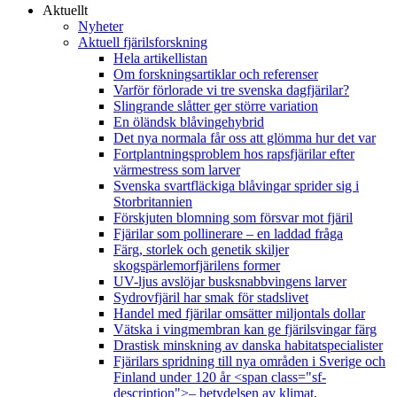
Aktuellt
Nyheter
Aktuell fjärilsforskning
Hela artikellistan
Om forskningsartiklar och referenser
Varför förlorade vi tre svenska dagfjärilar?
Slingrande slåtter ger större variation
En öländsk blåvingehybrid
Det nya normala får oss att glömma hur det var
Fortplantningsproblem hos rapsfjärilar efter
värmestress som larver
Svenska svartfläckiga blåvingar sprider sig i
Storbritannien
Förskjuten blomning som försvar mot fjäril
Fjärilar som pollinerare – en laddad fråga
Färg, storlek och genetik skiljer
skogspärlemorfjärilens former
UV-ljus avslöjar busksnabbvingens larver
Sydrovfjäril har smak för stadslivet
Handel med fjärilar omsätter miljontals dollar
Vätska i vingmembran kan ge fjärilsvingar färg
Drastisk minskning av danska habitatspecialister
Fjärilars spridning till nya områden i Sverige och
Finland under 120 år <span class="sf-
description">– betydelsen av klimat,