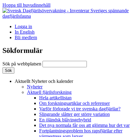
Hoppa till huvudinnehåll
Logga in
In English
Bli medlem
Sökformulär
Sök på webbplatsen
Aktuellt
Nyheter och kalender
Nyheter
Aktuell fjärilsforskning
Hela artikellistan
Om forskningsartiklar och referenser
Varför förlorade vi tre svenska dagfjärilar?
Slingrande slåtter ger större variation
En öländsk blåvingehybrid
Det nya normala får oss att glömma hur det var
Fortplantningsproblem hos rapsfjärilar efter
värmestress som larver