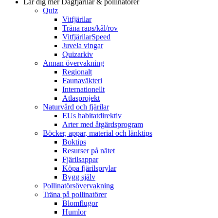
Lär dig mer
Dagfjärilar & pollinatörer
Quiz
Vitfjärilar
Träna raps/kål/rov
VitfjärilarSpeed
Juvela vingar
Quizarkiv
Annan övervakning
Regionalt
Faunaväkteri
Internationellt
Atlasprojekt
Naturvård och fjärilar
EUs habitatdirektiv
Arter med åtgärdsprogram
Böcker, appar, material och länktips
Boktips
Resurser på nätet
Fjärilsappar
Köpa fjärilsprylar
Bygg själv
Pollinatörsövervakning
Träna på pollinatörer
Blomflugor
Humlor