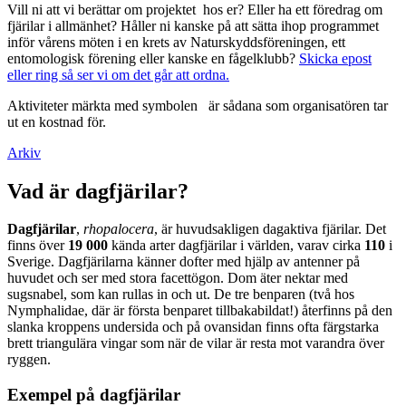
Vill ni att vi berättar om projektet hos er? Eller ha ett föredrag om
fjärilar i allmänhet? Håller ni kanske på att sätta ihop programmet
inför vårens möten i en krets av Naturskyddsföreningen, ett
entomologisk förening eller kanske en fågelklubb?
Skicka epost
eller ring så ser vi om det går att ordna.
Aktiviteter märkta med symbolen
är sådana som organisatören tar
ut en kostnad för.
Arkiv
Vad är dagfjärilar?
Dagfjärilar
,
rhopalocera
, är huvudsakligen dagaktiva fjärilar. Det
finns över
19 000
kända arter dagfjärilar i världen, varav cirka
110
i
Sverige. Dagfjärilarna känner dofter med hjälp av antenner på
huvudet och ser med stora facettögon. Dom äter nektar med
sugsnabel, som kan rullas in och ut. De tre benparen (två hos
Nymphalidae, där är första benparet tillbakabildat!) återfinns på den
slanka kroppens undersida och på ovansidan finns ofta färgstarka
brett triangulära vingar som när de vilar är resta mot varandra över
ryggen.
Exempel på dagfjärilar