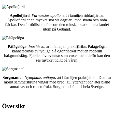
Apollofjäril
,
Parnassius apollo
, art i familjen riddarfjärilar.
Apollofjäril är en mycket stor vit dagfjäril med svarta och röda
fläckar. Den är rödlistad eftersom den minskar starkt i hela landet
utom på Gotland.
Påfågelöga
,
Inachis io
, art i familjen praktfjärilar. Påfågelögat
kännetecknas av tydliga blå ögonfläckar mot en rödbrun
bakgrundsfärg. Fjärilen övervintrar som vuxen och därför kan den
ses mycket tidigt på våren.
Sorgmantel
,
Nymphalis antiopa
, art i familjen praktfjärilar. Den har
mörkt sammetsbruna vingar med bred, gul ytterkant och äter bland
annat sav och rutten frukt. Sorgmantel finns i hela Sverige.
Översikt