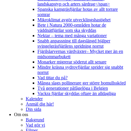
landskapstyp och arters särdrag</span>
Spanska kamgräsfjärilar hotas av allt torrare
somrar
Mikroklimat avgör utvecklingshastighet
Bete i Natura 2000-områden hotar de
väddnätfjärilar som ska skyddas
Nektar – tema med många variationer
Snabb anpassning till dagslängd hjälper
svingelgräsfjärilens spridning norrut
Fjärilslarvernas värdväxter– Mycket mer än en
midsommarbukett
Monarker migrerar söderut allt senare
Mindre kräsna sydrovfjärilar sprider sig snabbt
norrut
Vad tittar du på?
Många slags pollinerare ger större bomullsskörd
Två generationer påfågelöga i Belgien
Vackra fjärilar skyddas oftare än alldagliga
Kalender
Anmäl dig här!
Din sida
Om oss
Bakgrund
Vad gör vi
Filmer