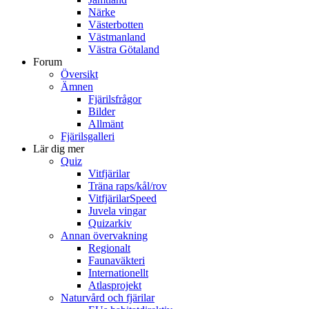
Närke
Västerbotten
Västmanland
Västra Götaland
Forum
Översikt
Ämnen
Fjärilsfrågor
Bilder
Allmänt
Fjärilsgalleri
Lär dig mer
Quiz
Vitfjärilar
Träna raps/kål/rov
VitfjärilarSpeed
Juvela vingar
Quizarkiv
Annan övervakning
Regionalt
Faunaväkteri
Internationellt
Atlasprojekt
Naturvård och fjärilar