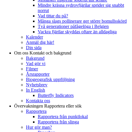
Mindre kräsna sydrovfjärilar sprider sig snabbt
norrut
Vad tittar du på?
Många slags pollinerare ger större bomullsskörd
Två generationer påfågelöga i Belgien
Vackra fjärilar skyddas oftare än alldagliga
Kalender
Anmäl dig här!
Din sida
Om oss
Kontakt och bakgrund
Bakgrund
Vad gör vi
Filmer
Årsrapporter
Biogeografisk uppföljning
Nyhetsbrev
In English
Butterfly Indicators
Kontakta oss
Övervakningen
Rapportera eller sök
Rapportera
Rapportera från punktlokal
Rapportera från slinga
Hur gör man?