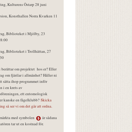
ring, Kulturens Östarp 28 juni
rsion, Konsthallen Norra Kvarken 11
rag, Biblioteket i Mjölby, 23
18:00
rag, Biblioteket i Trollhättan, 27
:30
vi berättar om projektet hos er? Eller
rag om fjärilar i allmänhet? Håller ni
tt sätta ihop programmet inför
n i en krets av
föreningen, ett entomologisk
ler kanske en fågelklubb?
Skicka
ring så ser vi om det går att ordna.
r märkta med symbolen
är sådana
tören tar ut en kostnad för.