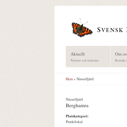
Hoppa till huvudinnehåll
Aktuellt
Om os
Nyheter och kalender
Kontakt 
Hem
» Nässelfjäril
Nässelfjäril
Berghamra
Platskategori:
Punktlokal