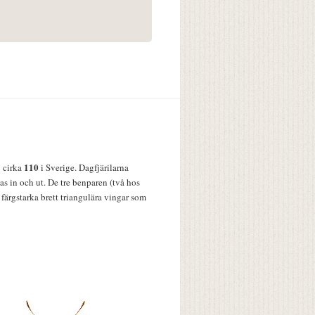
110
v cirka
i Sverige. Dagfjärilarna
s in och ut. De tre benparen (två hos
färgstarka brett triangulära vingar som