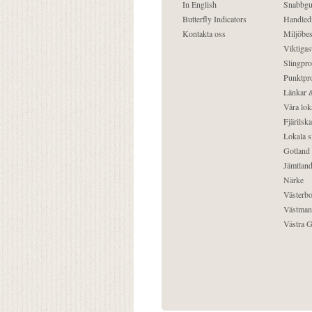
In English
Snabbgu
Butterfly Indicators
Handled
Kontakta oss
Miljöbes
Viktigast
Slingpro
Punktpro
Länkar &
Våra lok
Fjärilska
Lokala s
Gotland
Jämtlan
Närke
Västerbo
Västman
Västra G