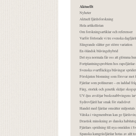
Aktuellt
Nyheter
Aktuell fjärilsforskning
Hela artikellistan
Om forskningsartiklar och referenser
Varför förlorade vi tre svenska dagfjäri
Slingrande slåtter ger större variation
En öländsk blåvingehybrid
Det nya normala får oss att glömma hur
Fortplantningsproblem hos rapsfjärilar 
Svenska svartfläckiga blåvingar sprider 
Förskjuten blomning som försvar mot fj
Fjärilar som pollinerare – en laddad frå
Färg, storlek och genetik skiljer skogs
UV-ljus avslöjar busksnabbvingens lar
Sydrovfjäril har smak för stadslivet
Handel med fjärilar omsätter miljontals 
Vätska i vingmembran kan ge fjärilsvin
Drastisk minskning av danska habitatsp
Fjärilars spridning till nya områden i
Spanska kamgräsfjärilar hotas av allt t