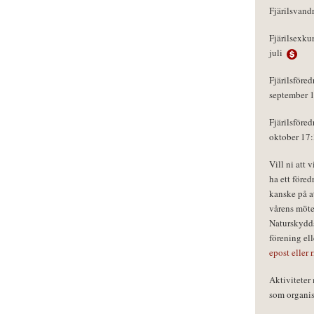
Fjärilsvand
Fjärilsexku
juli
Fjärilsföred
september 
Fjärilsföred
oktober 17
Vill ni att 
ha ett föred
kanske på a
vårens möte
Naturskydds
förening el
epost eller 
Aktivitete
som organisa