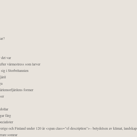
lar?
 det var
efter värmestress som larver
sig i Storbritannien
äril
ga
pärlemorfjärilens former
ver
dollar
gar färg
ecialister
 Sverige och Finland under 120 år <span class="sf-description">– betydelsen av klimat, landska
orrare somrar