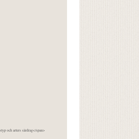
pstyp och arters särdrag</span>