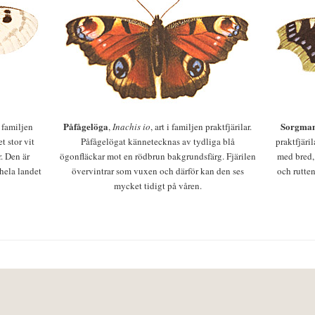
Påfågelöga
Sorgman
 i familjen
,
Inachis io
, art i familjen praktfjärilar.
t stor vit
Påfågelögat kännetecknas av tydliga blå
praktfjäri
r. Den är
ögonfläckar mot en rödbrun bakgrundsfärg. Fjärilen
med bred,
 hela landet
övervintrar som vuxen och därför kan den ses
och rutten
mycket tidigt på våren.