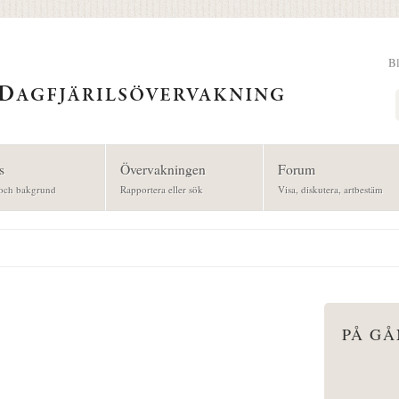
B
Sök
s
Övervakningen
Forum
och bakgrund
Rapportera eller sök
Visa, diskutera, artbestäm
PÅ G