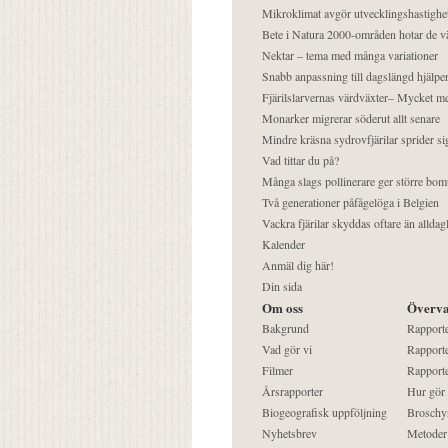
Mikroklimat avgör utvecklingshastighe
Bete i Natura 2000-områden hotar de v
Nektar – tema med många variationer
Snabb anpassning till dagslängd hjälper
Fjärilslarvernas värdväxter– Mycket 
Monarker migrerar söderut allt senare
Mindre kräsna sydrovfjärilar sprider si
Vad tittar du på?
Många slags pollinerare ger större bom
Två generationer påfågelöga i Belgien
Vackra fjärilar skyddas oftare än alldag
Kalender
Anmäl dig här!
Din sida
Om oss
Överva
Bakgrund
Rapport
Vad gör vi
Rapporte
Filmer
Rapporte
Årsrapporter
Hur gör
Biogeografisk uppföljning
Broschy
Nyhetsbrev
Metoder