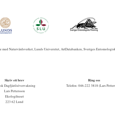
te med Naturvårdsverket, Lunds Universitet, ArtDatabanken, Sveriges Entomologis
Skriv ett brev
Ring oss
sk Dagfjärilsövervakning
Telefon: 046-222 3818 (Lars Petter
Lars Pettersson
Ekologihuset
223 62 Lund