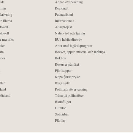
ide
Annan övervakning
ning
Regionalt
krivning
Faunaväkteri
e filerna
Internationellt
tokoll
Atlasprojekt
tokoll
Naturvård och fjärilar
 mer filer
EUs habitatdirektiv
aler
Arter med åtgärdsprogram
rta
Böcker, appar, material och länktips
idor
Boktips
Resurser på nätet
d
Fjärilsappar
Köpa fjärilsprylar
tten
Bygg själv
land
Pollinatörsövervakning
ötaland
Träna på pollinatörer
Blomflugor
Humlor
Solitärbin
Fjärilar