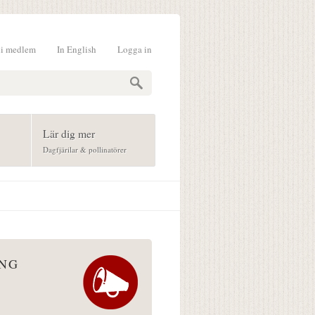
li medlem
In English
Logga in
formulär
Lär dig mer
Dagfjärilar & pollinatörer
ÅNG