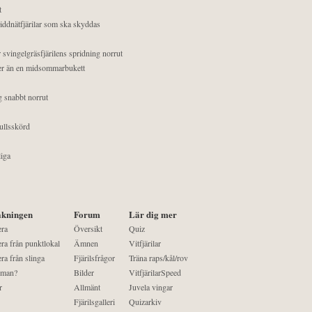
t
äddnätfjärilar som ska skyddas
 svingelgräsfjärilens spridning norrut
mer än en midsommarbukett
g snabbt norrut
ullsskörd
liga
kningen
Forum
Lär dig mer
era
Översikt
Quiz
ra från punktlokal
Ämnen
Vitfjärilar
ra från slinga
Fjärilsfrågor
Träna raps/kål/rov
 man?
Bilder
VitfjärilarSpeed
r
Allmänt
Juvela vingar
Fjärilsgalleri
Quizarkiv