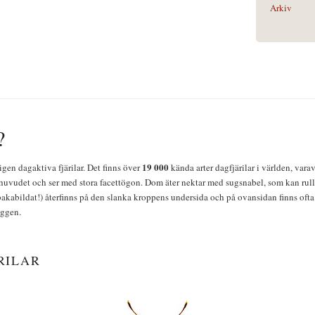
Arkiv
?
19 000
igen dagaktiva fjärilar. Det finns över
kända arter dagfjärilar i världen, vara
huvudet och ser med stora facettögon. Dom äter nektar med sugsnabel, som kan rulla
bakabildat!) återfinns på den slanka kroppens undersida och på ovansidan finns ofta 
yggen.
RILAR