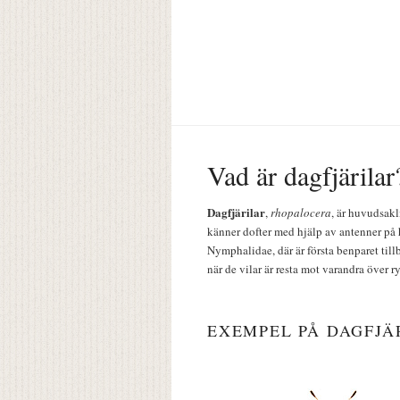
Vad är dagfjärilar
Dagfjärilar
,
rhopalocera
, är huvudsakl
känner dofter med hjälp av antenner på 
Nymphalidae, där är första benparet till
när de vilar är resta mot varandra över r
EXEMPEL PÅ DAGFJÄ