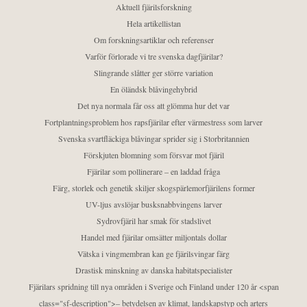
Aktuell fjärilsforskning
Hela artikellistan
Om forskningsartiklar och referenser
Varför förlorade vi tre svenska dagfjärilar?
Slingrande slåtter ger större variation
En öländsk blåvingehybrid
Det nya normala får oss att glömma hur det var
Fortplantningsproblem hos rapsfjärilar efter värmestress som larver
Svenska svartfläckiga blåvingar sprider sig i Storbritannien
Förskjuten blomning som försvar mot fjäril
Fjärilar som pollinerare – en laddad fråga
Färg, storlek och genetik skiljer skogspärlemorfjärilens former
UV-ljus avslöjar busksnabbvingens larver
Sydrovfjäril har smak för stadslivet
Handel med fjärilar omsätter miljontals dollar
Vätska i vingmembran kan ge fjärilsvingar färg
Drastisk minskning av danska habitatspecialister
Fjärilars spridning till nya områden i Sverige och Finland under 120 år <span
class="sf-description">– betydelsen av klimat, landskapstyp och arters