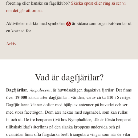
förening eller kanske en fågelklubb?
Skicka epost eller ring så ser vi
om det går att ordna.
Aktiviteter märkta med symbolen
är sådana som organisatören tar ut
en kostnad för.
Arkiv
Vad är dagfjärilar?
Dagfjärilar
,
rhopalocera
, är huvudsakligen dagaktiva fjärilar. Det finns
19 000
110
över
kända arter dagfjärilar i världen, varav cirka
i Sverige.
Dagfjärilarna känner dofter med hjälp av antenner på huvudet och ser
med stora facettögon. Dom äter nektar med sugsnabel, som kan rullas
in och ut. De tre benparen (två hos Nymphalidae, där är första benparet
tillbakabildat!) återfinns på den slanka kroppens undersida och på
ovansidan finns ofta färgstarka brett triangulära vingar som när de vilar