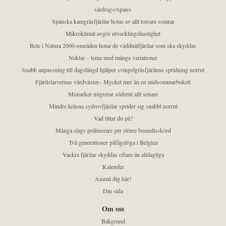
särdrag</span>
Spanska kamgräsfjärilar hotas av allt torrare somrar
Mikroklimat avgör utvecklingshastighet
Bete i Natura 2000-områden hotar de väddnätfjärilar som ska skyddas
Nektar – tema med många variationer
Snabb anpassning till dagslängd hjälper svingelgräsfjärilens spridning norrut
Fjärilslarvernas värdväxter– Mycket mer än en midsommarbukett
Monarker migrerar söderut allt senare
Mindre kräsna sydrovfjärilar sprider sig snabbt norrut
Vad tittar du på?
Många slags pollinerare ger större bomullsskörd
Två generationer påfågelöga i Belgien
Vackra fjärilar skyddas oftare än alldagliga
Kalender
Anmäl dig här!
Din sida
Om oss
Bakgrund