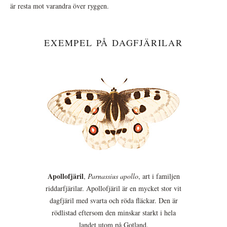
är resta mot varandra över ryggen.
EXEMPEL PÅ DAGFJÄRILAR
Apollofjäril
,
Parnassius apollo
, art i familjen
riddarfjärilar. Apollofjäril är en mycket stor vit
dagfjäril med svarta och röda fläckar. Den är
rödlistad eftersom den minskar starkt i hela
landet utom på Gotland.