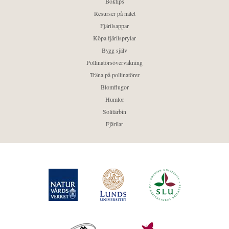
Boktips
Resurser på nätet
Fjärilsappar
Köpa fjärilsprylar
Bygg själv
Pollinatörsövervakning
Träna på pollinatörer
Blomflugor
Humlor
Solitärbin
Fjärilar