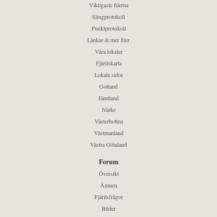
Viktigaste filerna
Slingprotokoll
Punktprotokoll
Länkar & mer filer
Våra lokaler
Fjärilskarta
Lokala sidor
Gotland
Jämtland
Närke
Västerbotten
Västmanland
Västra Götaland
Forum
Översikt
Ämnen
Fjärilsfrågor
Bilder