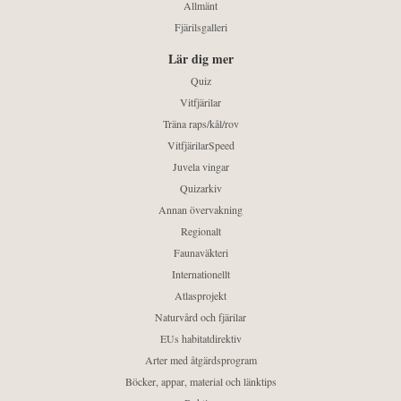
Allmänt
Fjärilsgalleri
Lär dig mer
Quiz
Vitfjärilar
Träna raps/kål/rov
VitfjärilarSpeed
Juvela vingar
Quizarkiv
Annan övervakning
Regionalt
Faunaväkteri
Internationellt
Atlasprojekt
Naturvård och fjärilar
EUs habitatdirektiv
Arter med åtgärdsprogram
Böcker, appar, material och länktips