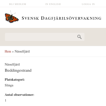
Hoppa till huvudinnehåll
BLI MEDLEM
IN ENGLISH
LOGGA IN
Sökformulär
Hem
» Nässelfjäril
Nässelfjäril
Beddingestrand
Platskategori:
Slinga
Antal observationer:
1