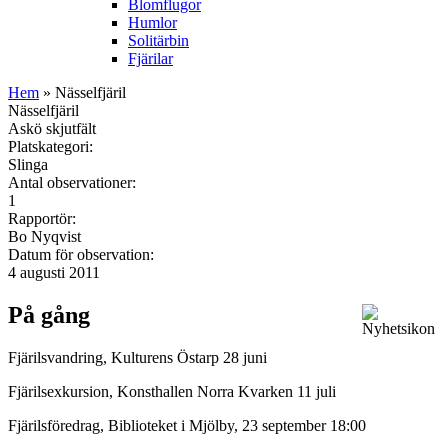
Blomflugor
Humlor
Solitärbin
Fjärilar
Hem
» Nässelfjäril
Nässelfjäril
Askö skjutfält
Platskategori:
Slinga
Antal observationer:
1
Rapportör:
Bo Nyqvist
Datum för observation:
4 augusti 2011
På gång
Fjärilsvandring, Kulturens Östarp 28 juni
Fjärilsexkursion, Konsthallen Norra Kvarken 11 juli
Fjärilsföredrag, Biblioteket i Mjölby, 23 september 18:00