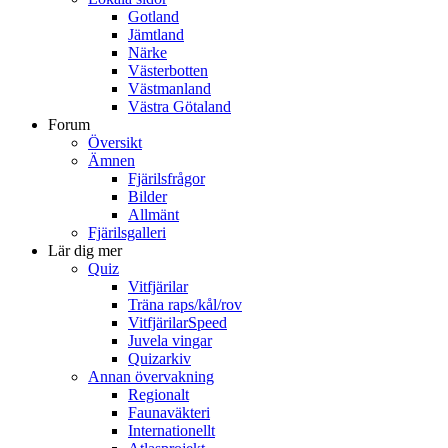
Gotland
Jämtland
Närke
Västerbotten
Västmanland
Västra Götaland
Forum
Översikt
Ämnen
Fjärilsfrågor
Bilder
Allmänt
Fjärilsgalleri
Lär dig mer
Quiz
Vitfjärilar
Träna raps/kål/rov
VitfjärilarSpeed
Juvela vingar
Quizarkiv
Annan övervakning
Regionalt
Faunaväkteri
Internationellt