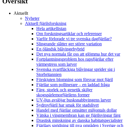
Översikt
Aktuellt
Nyheter
Aktuell fjärilsforskning
Hela artikellistan
Om forskningsartiklar och referenser
Varför förlorade vi tre svenska dagfjärilar?
Slingrande slåtter ger större variation
En öländsk blåvingehybrid
Det nya normala får oss att glömma hur det var
Fortplantningsproblem hos rapsfjärilar efter
värmestress som larver
Svenska svartfläckiga blåvingar sprider sig i
Storbritannien
Förskjuten blomning som försvar mot fjäril
Fjärilar som pollinerare – en laddad fråga
Färg, storlek och genetik skiljer
skogspärlemorfjärilens former
UV-ljus avslöjar busksnabbvingens larver
Sydrovfjäril har smak för stadslivet
Handel med fjärilar omsätter miljontals dollar
Vätska i vingmembran kan ge fjärilsvingar färg
Drastisk minskning av danska habitatspecialister
Fjärilars spridning till nya områden i Sverige och