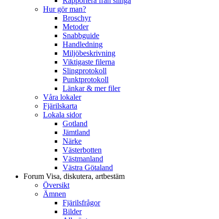
Rapportera från slinga
Hur gör man?
Broschyr
Metoder
Snabbguide
Handledning
Miljöbeskrivning
Viktigaste filerna
Slingprotokoll
Punktprotokoll
Länkar & mer filer
Våra lokaler
Fjärilskarta
Lokala sidor
Gotland
Jämtland
Närke
Västerbotten
Västmanland
Västra Götaland
Forum
Visa, diskutera, artbestäm
Översikt
Ämnen
Fjärilsfrågor
Bilder