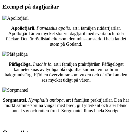
Exempel på dagfjärilar
Apollofjäril
,
Parnassius apollo
, art i familjen riddarfjärilar.
Apollofjäril är en mycket stor vit dagfjäril med svarta och röda
fläckar. Den är rödlistad eftersom den minskar starkt i hela landet
utom på Gotland.
Påfågelöga
,
Inachis io
, art i familjen praktfjärilar. Påfågelögat
kännetecknas av tydliga blå ögonfläckar mot en rödbrun
bakgrundsfärg. Fjärilen övervintrar som vuxen och därför kan den
ses mycket tidigt på våren.
Sorgmantel
,
Nymphalis antiopa
, art i familjen praktfjärilar. Den har
mörkt sammetsbruna vingar med bred, gul ytterkant och äter bland
annat sav och rutten frukt. Sorgmantel finns i hela Sverige.