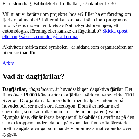
Fjärilsföredrag, Biblioteket i Trollhättan, 27 oktober 17:30
Vill ni att vi berättar om projektet hos er? Eller ha ett föredrag om
fjärilar i allmänhet? Håller ni kanske på att sätta ihop programmet
inför vårens möten i en krets av Naturskyddsföreningen, ett
entomologisk förening eller kanske en fågelklubb?
Skicka epost
eller ring så ser vi om det går att ordna.
Aktiviteter märkta med symbolen
är sådana som organisatören tar
ut en kostnad för.
Arkiv
Vad är dagfjärilar?
Dagfjärilar
,
rhopalocera
, är huvudsakligen dagaktiva fjärilar. Det
finns över
19 000
kända arter dagfjärilar i världen, varav cirka
110
i
Sverige. Dagfjärilarna känner dofter med hjälp av antenner på
huvudet och ser med stora facettögon. Dom äter nektar med
sugsnabel, som kan rullas in och ut. De tre benparen (två hos
Nymphalidae, där är första benparet tillbakabildat!) återfinns på den
slanka kroppens undersida och på ovansidan finns ofta färgstarka
brett triangulära vingar som när de vilar är resta mot varandra över
ryggen.