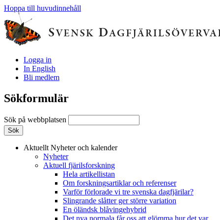
Hoppa till huvudinnehåll
Logga in
In English
Bli medlem
Sökformulär
Sök på webbplatsen
Aktuellt
Nyheter och kalender
Nyheter
Aktuell fjärilsforskning
Hela artikellistan
Om forskningsartiklar och referenser
Varför förlorade vi tre svenska dagfjärilar?
Slingrande slåtter ger större variation
En öländsk blåvingehybrid
Det nya normala får oss att glömma hur det var