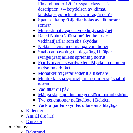
Finland under 120 år <span class="sf-
description">– betydelsen av klimat,
landskapstyp och arters särdrag</span>
Spanska kamgräsfjärilar hotas av allt torrare
somrar
Mikroklimat avgör utvecklingshastighet
Bete i Natura 2000-områden hotar de
väddnätfjärilar som ska skyddas
Nektar – tema med många variationer
Snabb anpassning till dagslängd hjälper
svingelgräsfjärilens spridning norrut
Fjärilslarvernas värdväxter– Mycket mer än en
midsommarbukett
Monarker migrerar söderut allt senare
Mindre kräsna sydrovfjärilar sprider sig snabbt
norrut
Vad tittar du på?
Många slags pollinerare ger större bomullsskörd
Två generationer påfågelöga i Belgien
Vackra fjärilar skyddas oftare än alldagliga
Kalender
Anmäl dig här!
Din sida
Om oss
Bakgrund