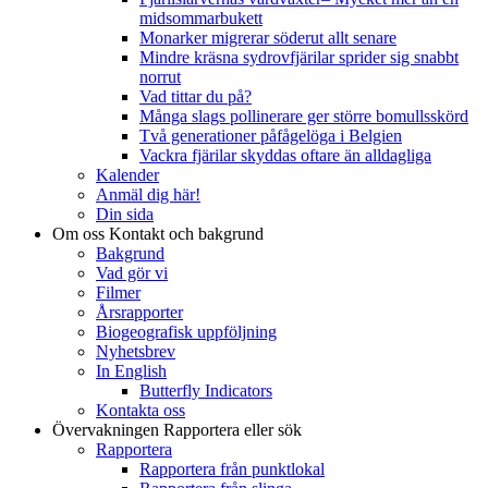
midsommarbukett
Monarker migrerar söderut allt senare
Mindre kräsna sydrovfjärilar sprider sig snabbt
norrut
Vad tittar du på?
Många slags pollinerare ger större bomullsskörd
Två generationer påfågelöga i Belgien
Vackra fjärilar skyddas oftare än alldagliga
Kalender
Anmäl dig här!
Din sida
Om oss
Kontakt och bakgrund
Bakgrund
Vad gör vi
Filmer
Årsrapporter
Biogeografisk uppföljning
Nyhetsbrev
In English
Butterfly Indicators
Kontakta oss
Övervakningen
Rapportera eller sök
Rapportera
Rapportera från punktlokal