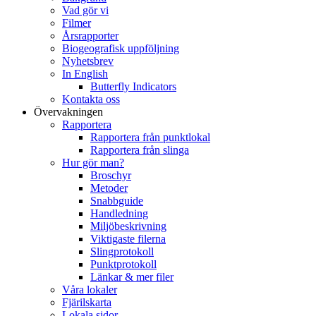
Vad gör vi
Filmer
Årsrapporter
Biogeografisk uppföljning
Nyhetsbrev
In English
Butterfly Indicators
Kontakta oss
Övervakningen
Rapportera
Rapportera från punktlokal
Rapportera från slinga
Hur gör man?
Broschyr
Metoder
Snabbguide
Handledning
Miljöbeskrivning
Viktigaste filerna
Slingprotokoll
Punktprotokoll
Länkar & mer filer
Våra lokaler
Fjärilskarta
Lokala sidor