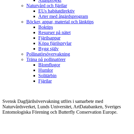
Atlasprojekt
Naturvård och fjärilar
EUs habitatdirektiv
Arter med åtgärdsprogram
Böcker, appar, material och länktips
Boktips
Resurser på nätet
Fjärilsappar
Köpa fjärilsprylar
Bygg själv
Pollinatörsövervakning
Träna på pollinatörer
Blomflugor
Humlor
Solitärbin
Fjärilar
Svensk Dagfjärilsövervakning utförs i samarbete med
Naturvårdsverket, Lunds Universitet, ArtDatabanken, Sveriges
Entomologiska Förening och Butterfly Conservation Europe.