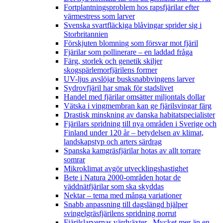
Fortplantningsproblem hos rapsfjärilar efter
värmestress som larver
Svenska svartfläckiga blåvingar sprider sig i
Storbritannien
Förskjuten blomning som försvar mot fjäril
Fjärilar som pollinerare – en laddad fråga
Färg, storlek och genetik skiljer
skogspärlemorfjärilens former
UV-ljus avslöjar busksnabbvingens larver
Sydrovfjäril har smak för stadslivet
Handel med fjärilar omsätter miljontals dollar
Vätska i vingmembran kan ge fjärilsvingar färg
Drastisk minskning av danska habitatspecialister
Fjärilars spridning till nya områden i Sverige och
Finland under 120 år
– betydelsen av klimat,
landskapstyp och arters särdrag
Spanska kamgräsfjärilar hotas av allt torrare
somrar
Mikroklimat avgör utvecklingshastighet
Bete i Natura 2000-områden hotar de
väddnätfjärilar som ska skyddas
Nektar – tema med många variationer
Snabb anpassning till dagslängd hjälper
svingelgräsfjärilens spridning norrut
Fjärilslarvernas värdväxter– Mycket mer än en