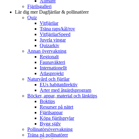
Allmänt
Fjärilsgalleri
Lär dig mer
Dagfjärilar & pollinatörer
Quiz
Vitfjärilar
Träna raps/kål/rov
VitfjärilarSpeed
Juvela vingar
Quizarkiv
Annan övervakning
Regionalt
Faunaväkteri
Internationellt
Atlasprojekt
Naturvård och fjärilar
EUs habitatdirektiv
Arter med åtgärdsprogram
Böcker, appar, material och länktips
Boktips
Resurser på nätet
Fjärilsappar
Köpa fjärilsprylar
Bygg själv
Pollinatörsövervakning
Träna på pollinatörer