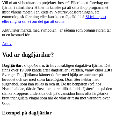
Vill ni att vi berättar om projektet hos er? Eller ha ett föredrag om
fjärilar i allmänhet? Håller ni kanske på att sätta ihop programmet
inför vårens möten i en krets av Naturskyddsföreningen, ett
entomologisk förening eller kanske en fågelklubb?
Skicka epost
eller ring så ser vi om det går att ordna.
Aktiviteter märkta med symbolen
är sådana som organisatören tar
ut en kostnad för.
Arkiv
Vad är dagfjärilar?
Dagfjärilar
,
rhopalocera
, är huvudsakligen dagaktiva fjärilar. Det
finns över
19 000
kända arter dagfjärilar i världen, varav cirka
110
i
Sverige. Dagfjärilarna känner dofter med hjälp av antenner på
huvudet och ser med stora facettögon. Dom äter nektar med
sugsnabel, som kan rullas in och ut. De tre benparen (två hos
Nymphalidae, där är första benparet tillbakabildat!) återfinns på den
slanka kroppens undersida och på ovansidan finns ofta färgstarka
brett triangulära vingar som när de vilar är resta mot varandra över
ryggen.
Exempel på dagfjärilar