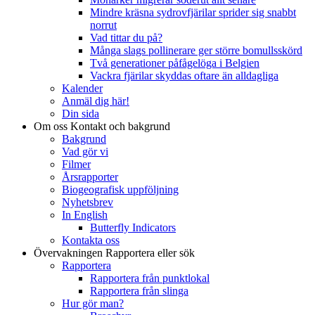
Mindre kräsna sydrovfjärilar sprider sig snabbt
norrut
Vad tittar du på?
Många slags pollinerare ger större bomullsskörd
Två generationer påfågelöga i Belgien
Vackra fjärilar skyddas oftare än alldagliga
Kalender
Anmäl dig här!
Din sida
Om oss
Kontakt och bakgrund
Bakgrund
Vad gör vi
Filmer
Årsrapporter
Biogeografisk uppföljning
Nyhetsbrev
In English
Butterfly Indicators
Kontakta oss
Övervakningen
Rapportera eller sök
Rapportera
Rapportera från punktlokal
Rapportera från slinga
Hur gör man?