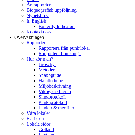
Årsrapporter
Biogeografisk uppföljning
Nyhetsbrev
In English
Butterfly Indicators
Kontakta oss
Övervakningen
Rapportera
Rapportera från punktlokal
Rapportera från slinga
Hur gör man?
Broschyr
Metoder
Snabbguide
Handledning
Miljöbeskrivning
Viktigaste filerna
Slingprotokoll
Punktprotokoll
Länkar & mer filer
Våra lokaler
Fjärilskarta
Lokala sidor
Gotland
Jämtland