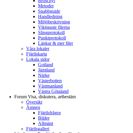
Broschyr
Metoder
Snabbguide
Handledning
Miljöbeskrivning
Viktigaste filerna
Slingprotokoll
Punktprotokoll
Länkar & mer filer
Våra lokaler
Fjärilskarta
Lokala sidor
Gotland
Jämtland
Närke
Västerbotten
Västmanland
Västra Götaland
Forum
Visa, diskutera, artbestäm
Översikt
Ämnen
Fjärilsfrågor
Bilder
Allmänt
Fjärilsgalleri