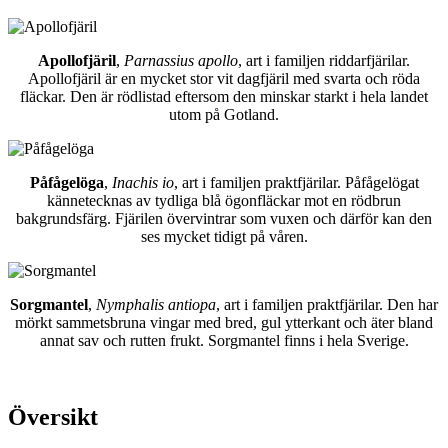
Apollofjäril
,
Parnassius apollo
, art i familjen riddarfjärilar.
Apollofjäril är en mycket stor vit dagfjäril med svarta och röda
fläckar. Den är rödlistad eftersom den minskar starkt i hela landet
utom på Gotland.
Påfågelöga
,
Inachis io
, art i familjen praktfjärilar. Påfågelögat
kännetecknas av tydliga blå ögonfläckar mot en rödbrun
bakgrundsfärg. Fjärilen övervintrar som vuxen och därför kan den
ses mycket tidigt på våren.
Sorgmantel
,
Nymphalis antiopa
, art i familjen praktfjärilar. Den har
mörkt sammetsbruna vingar med bred, gul ytterkant och äter bland
annat sav och rutten frukt. Sorgmantel finns i hela Sverige.
Översikt