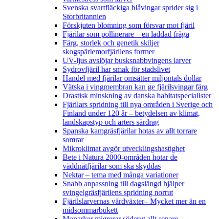
Svenska svartfläckiga blåvingar sprider sig i
Storbritannien
Förskjuten blomning som försvar mot fjäril
Fjärilar som pollinerare – en laddad fråga
Färg, storlek och genetik skiljer
skogspärlemorfjärilens former
UV-ljus avslöjar busksnabbvingens larver
Sydrovfjäril har smak för stadslivet
Handel med fjärilar omsätter miljontals dollar
Vätska i vingmembran kan ge fjärilsvingar färg
Drastisk minskning av danska habitatspecialister
Fjärilars spridning till nya områden i Sverige och
Finland under 120 år
– betydelsen av klimat,
landskapstyp och arters särdrag
Spanska kamgräsfjärilar hotas av allt torrare
somrar
Mikroklimat avgör utvecklingshastighet
Bete i Natura 2000-områden hotar de
väddnätfjärilar som ska skyddas
Nektar – tema med många variationer
Snabb anpassning till dagslängd hjälper
svingelgräsfjärilens spridning norrut
Fjärilslarvernas värdväxter– Mycket mer än en
midsommarbukett
Monarker migrerar söderut allt senare