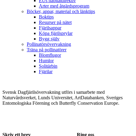
EUs habitatdirektiv
Arter med åtgärdsprogram
Böcker, appar, material och länktips
Boktips
Resurser på nätet
Fjärilsappar
Köpa fjärilsprylar
Bygg själv
Pollinatörsövervakning
Träna på pollinatörer
Blomflugor
Humlor
Solitärbin
Fjärilar
Svensk Dagfjärilsövervakning utförs i samarbete med
Naturvårdsverket, Lunds Universitet, ArtDatabanken, Sveriges
Entomologiska Förening och Butterfly Conservation Europe.
Skriv ett brev
Ring oss