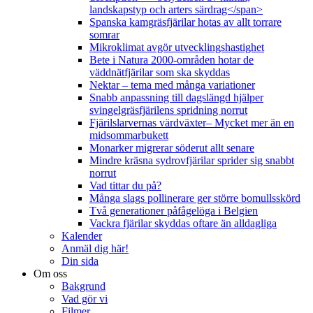
landskapstyp och arters särdrag</span>
Spanska kamgräsfjärilar hotas av allt torrare
somrar
Mikroklimat avgör utvecklingshastighet
Bete i Natura 2000-områden hotar de
väddnätfjärilar som ska skyddas
Nektar – tema med många variationer
Snabb anpassning till dagslängd hjälper
svingelgräsfjärilens spridning norrut
Fjärilslarvernas värdväxter– Mycket mer än en
midsommarbukett
Monarker migrerar söderut allt senare
Mindre kräsna sydrovfjärilar sprider sig snabbt
norrut
Vad tittar du på?
Många slags pollinerare ger större bomullsskörd
Två generationer påfågelöga i Belgien
Vackra fjärilar skyddas oftare än alldagliga
Kalender
Anmäl dig här!
Din sida
Om oss
Bakgrund
Vad gör vi
Filmer