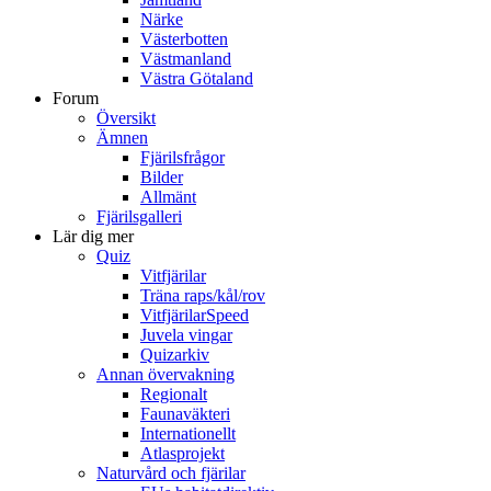
Närke
Västerbotten
Västmanland
Västra Götaland
Forum
Översikt
Ämnen
Fjärilsfrågor
Bilder
Allmänt
Fjärilsgalleri
Lär dig mer
Quiz
Vitfjärilar
Träna raps/kål/rov
VitfjärilarSpeed
Juvela vingar
Quizarkiv
Annan övervakning
Regionalt
Faunaväkteri
Internationellt
Atlasprojekt
Naturvård och fjärilar