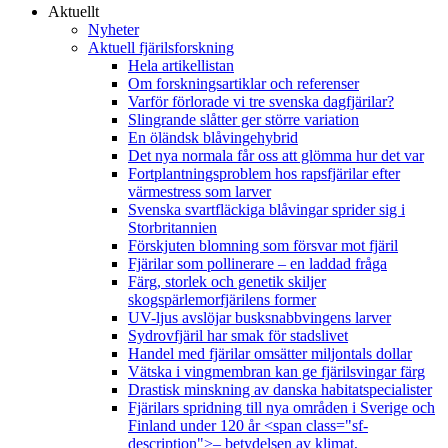
Aktuellt
Nyheter
Aktuell fjärilsforskning
Hela artikellistan
Om forskningsartiklar och referenser
Varför förlorade vi tre svenska dagfjärilar?
Slingrande slåtter ger större variation
En öländsk blåvingehybrid
Det nya normala får oss att glömma hur det var
Fortplantningsproblem hos rapsfjärilar efter
värmestress som larver
Svenska svartfläckiga blåvingar sprider sig i
Storbritannien
Förskjuten blomning som försvar mot fjäril
Fjärilar som pollinerare – en laddad fråga
Färg, storlek och genetik skiljer
skogspärlemorfjärilens former
UV-ljus avslöjar busksnabbvingens larver
Sydrovfjäril har smak för stadslivet
Handel med fjärilar omsätter miljontals dollar
Vätska i vingmembran kan ge fjärilsvingar färg
Drastisk minskning av danska habitatspecialister
Fjärilars spridning till nya områden i Sverige och
Finland under 120 år <span class="sf-
description">– betydelsen av klimat,