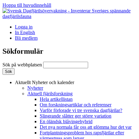
Hoppa till huvudinnehåll
Logga in
In English
Bli medlem
Sökformulär
Sök på webbplatsen
Aktuellt
Nyheter och kalender
Nyheter
Aktuell fjärilsforskning
Hela artikellistan
Om forskningsartiklar och referenser
Varför förlorade vi tre svenska dagfjärilar?
Slingrande slåtter ger större variation
En öländsk blåvingehybrid
Det nya normala får oss att glömma hur det var
Fortplantningsproblem hos rapsfjärilar efter
värmestress som larver