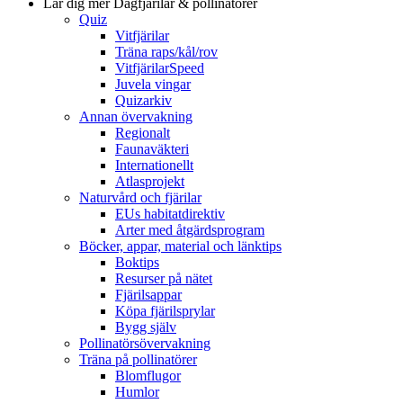
Lär dig mer
Dagfjärilar & pollinatörer
Quiz
Vitfjärilar
Träna raps/kål/rov
VitfjärilarSpeed
Juvela vingar
Quizarkiv
Annan övervakning
Regionalt
Faunaväkteri
Internationellt
Atlasprojekt
Naturvård och fjärilar
EUs habitatdirektiv
Arter med åtgärdsprogram
Böcker, appar, material och länktips
Boktips
Resurser på nätet
Fjärilsappar
Köpa fjärilsprylar
Bygg själv
Pollinatörsövervakning
Träna på pollinatörer
Blomflugor
Humlor