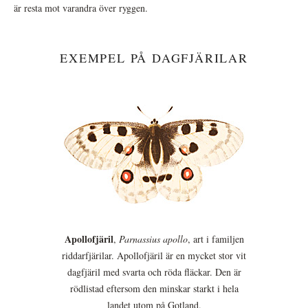
är resta mot varandra över ryggen.
EXEMPEL PÅ DAGFJÄRILAR
Apollofjäril
,
Parnassius apollo
, art i familjen
riddarfjärilar. Apollofjäril är en mycket stor vit
dagfjäril med svarta och röda fläckar. Den är
rödlistad eftersom den minskar starkt i hela
landet utom på Gotland.