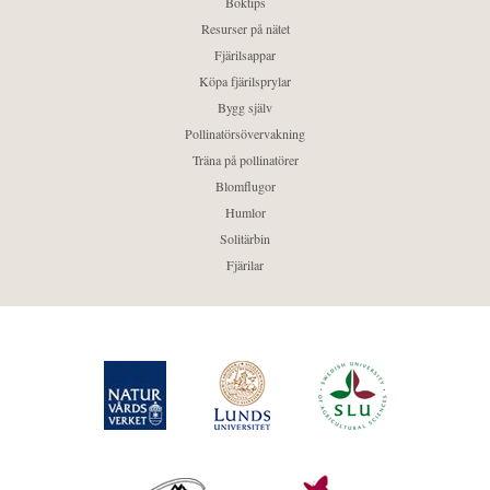
Boktips
Resurser på nätet
Fjärilsappar
Köpa fjärilsprylar
Bygg själv
Pollinatörsövervakning
Träna på pollinatörer
Blomflugor
Humlor
Solitärbin
Fjärilar