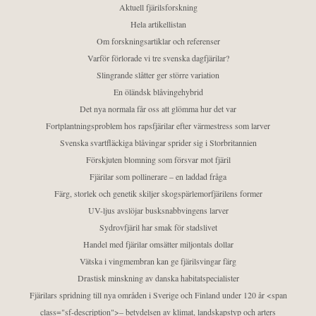
Aktuell fjärilsforskning
Hela artikellistan
Om forskningsartiklar och referenser
Varför förlorade vi tre svenska dagfjärilar?
Slingrande slåtter ger större variation
En öländsk blåvingehybrid
Det nya normala får oss att glömma hur det var
Fortplantningsproblem hos rapsfjärilar efter värmestress som larver
Svenska svartfläckiga blåvingar sprider sig i Storbritannien
Förskjuten blomning som försvar mot fjäril
Fjärilar som pollinerare – en laddad fråga
Färg, storlek och genetik skiljer skogspärlemorfjärilens former
UV-ljus avslöjar busksnabbvingens larver
Sydrovfjäril har smak för stadslivet
Handel med fjärilar omsätter miljontals dollar
Vätska i vingmembran kan ge fjärilsvingar färg
Drastisk minskning av danska habitatspecialister
Fjärilars spridning till nya områden i Sverige och Finland under 120 år <span
class="sf-description">– betydelsen av klimat, landskapstyp och arters