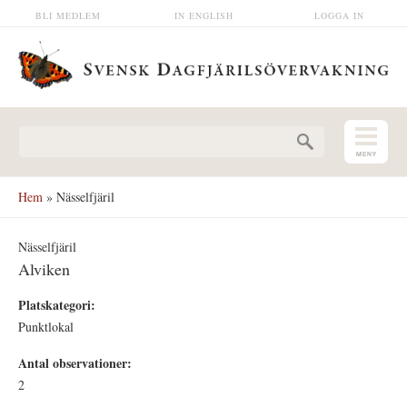
Hoppa till huvudinnehåll
BLI MEDLEM
IN ENGLISH
LOGGA IN
Sökformulär
Hem
» Nässelfjäril
Nässelfjäril
Alviken
Platskategori:
Punktlokal
Antal observationer:
2