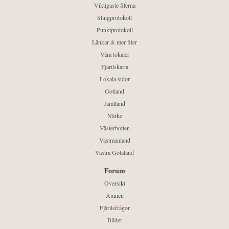
Viktigaste filerna
Slingprotokoll
Punktprotokoll
Länkar & mer filer
Våra lokaler
Fjärilskarta
Lokala sidor
Gotland
Jämtland
Närke
Västerbotten
Västmanland
Västra Götaland
Forum
Översikt
Ämnen
Fjärilsfrågor
Bilder