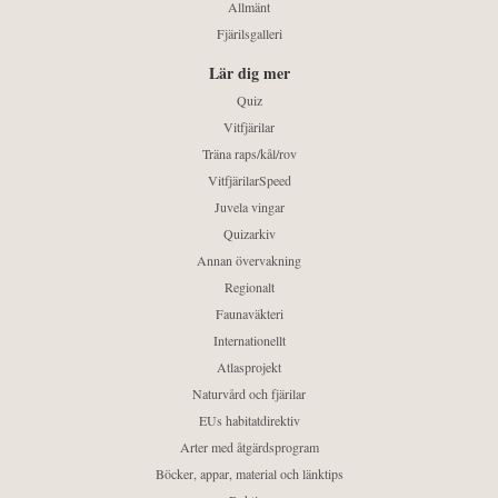
Allmänt
Fjärilsgalleri
Lär dig mer
Quiz
Vitfjärilar
Träna raps/kål/rov
VitfjärilarSpeed
Juvela vingar
Quizarkiv
Annan övervakning
Regionalt
Faunaväkteri
Internationellt
Atlasprojekt
Naturvård och fjärilar
EUs habitatdirektiv
Arter med åtgärdsprogram
Böcker, appar, material och länktips