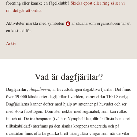
förening eller kanske en fågelklubb?
Skicka epost eller ring så ser vi
om det går att ordna.
Aktiviteter märkta med symbolen
är sådana som organisatören tar ut
en kostnad för.
Arkiv
Vad är dagfjärilar?
Dagfjärilar
,
rhopalocera
, är huvudsakligen dagaktiva fjärilar. Det finns
19 000
110
över
kända arter dagfjärilar i världen, varav cirka
i Sverige.
Dagfjärilarna känner dofter med hjälp av antenner på huvudet och ser
med stora facettögon. Dom äter nektar med sugsnabel, som kan rullas
in och ut. De tre benparen (två hos Nymphalidae, där är första benparet
tillbakabildat!) återfinns på den slanka kroppens undersida och på
ovansidan finns ofta färgstarka brett triangulära vingar som när de vilar