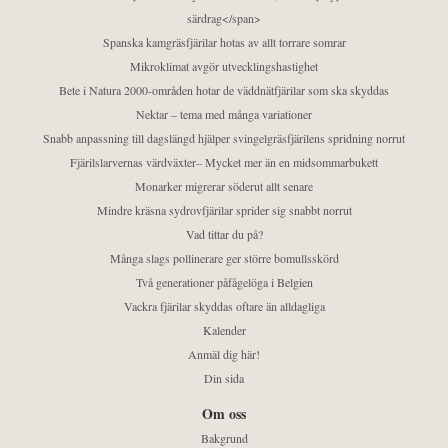
särdrag</span>
Spanska kamgräsfjärilar hotas av allt torrare somrar
Mikroklimat avgör utvecklingshastighet
Bete i Natura 2000-områden hotar de väddnätfjärilar som ska skyddas
Nektar – tema med många variationer
Snabb anpassning till dagslängd hjälper svingelgräsfjärilens spridning norrut
Fjärilslarvernas värdväxter– Mycket mer än en midsommarbukett
Monarker migrerar söderut allt senare
Mindre kräsna sydrovfjärilar sprider sig snabbt norrut
Vad tittar du på?
Många slags pollinerare ger större bomullsskörd
Två generationer påfågelöga i Belgien
Vackra fjärilar skyddas oftare än alldagliga
Kalender
Anmäl dig här!
Din sida
Om oss
Bakgrund