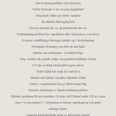
Om forskningsartiklar och referenser
Varför förlorade vi tre svenska dagfjärilar?
Slingrande slåtter ger större variation
En öländsk blåvingehybrid
Det nya normala får oss att glömma hur det var
Fortplantningsproblem hos rapsfjärilar efter värmestress som larver
Svenska svartfläckiga blåvingar sprider sig i Storbritannien
Förskjuten blomning som försvar mot fjäril
Fjärilar som pollinerare – en laddad fråga
Färg, storlek och genetik skiljer skogspärlemorfjärilens former
UV-ljus avslöjar busksnabbvingens larver
Sydrovfjäril har smak för stadslivet
Handel med fjärilar omsätter miljontals dollar
Vätska i vingmembran kan ge fjärilsvingar färg
Drastisk minskning av danska habitatspecialister
Fjärilars spridning till nya områden i Sverige och Finland under 120 år <span
class="sf-description">– betydelsen av klimat, landskapstyp och arters
särdrag</span>
Spanska kamgräsfjärilar hotas av allt torrare somrar