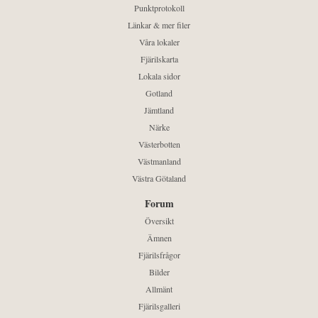
Punktprotokoll
Länkar & mer filer
Våra lokaler
Fjärilskarta
Lokala sidor
Gotland
Jämtland
Närke
Västerbotten
Västmanland
Västra Götaland
Forum
Översikt
Ämnen
Fjärilsfrågor
Bilder
Allmänt
Fjärilsgalleri