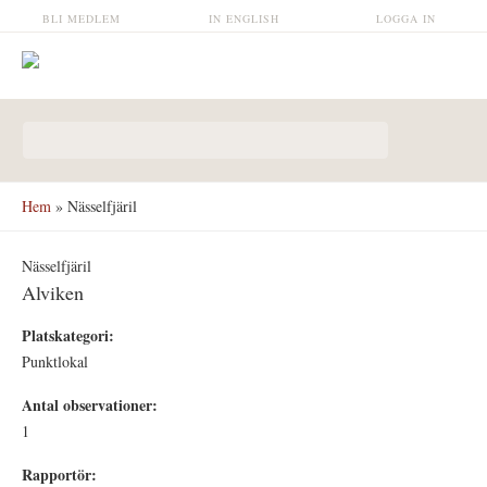
Hoppa till huvudinnehåll
BLI MEDLEM
IN ENGLISH
LOGGA IN
Sökformulär
Hem
» Nässelfjäril
Nässelfjäril
Alviken
Platskategori:
Punktlokal
Antal observationer:
1
Rapportör: