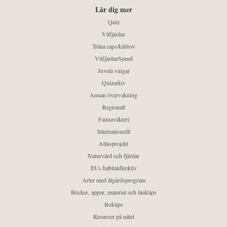
Lär dig mer
Quiz
Vitfjärilar
Träna raps/kål/rov
VitfjärilarSpeed
Juvela vingar
Quizarkiv
Annan övervakning
Regionalt
Faunaväkteri
Internationellt
Atlasprojekt
Naturvård och fjärilar
EUs habitatdirektiv
Arter med åtgärdsprogram
Böcker, appar, material och länktips
Boktips
Resurser på nätet