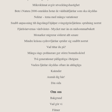
Mikroklimat avgör utvecklingshastighet
Bete i Natura 2000-områden hotar de väddnätfjärilar som ska skyddas
Nektar – tema med många variationer
Snabb anpassning till dagslängd hjälper svingelgräsfjärilens spridning norrut
Fjärilslarvernas värdväxter– Mycket mer än en midsommarbukett
Monarker migrerar söderut allt senare
Mindre kräsna sydrovfjärilar sprider sig snabbt norrut
Vad tittar du på?
Många slags pollinerare ger större bomullsskörd
Två generationer påfågelöga i Belgien
Vackra fjärilar skyddas oftare än alldagliga
Kalender
Anmäl dig här!
Din sida
Om oss
Bakgrund
Vad gör vi
Filmer