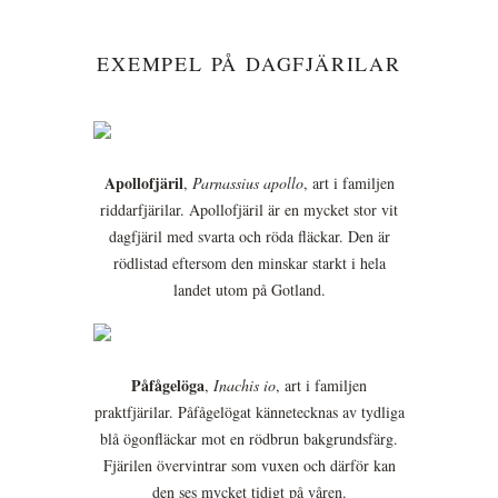
EXEMPEL PÅ DAGFJÄRILAR
Apollofjäril
,
Parnassius apollo
, art i familjen
riddarfjärilar. Apollofjäril är en mycket stor vit
dagfjäril med svarta och röda fläckar. Den är
rödlistad eftersom den minskar starkt i hela
landet utom på Gotland.
Påfågelöga
,
Inachis io
, art i familjen
praktfjärilar. Påfågelögat kännetecknas av tydliga
blå ögonfläckar mot en rödbrun bakgrundsfärg.
Fjärilen övervintrar som vuxen och därför kan
den ses mycket tidigt på våren.