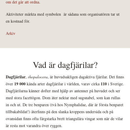
om det går att ordna.
Aktiviteter märkta med symbolen
är sådana som organisatören tar ut
en kostnad för.
Arkiv
Vad är dagfjärilar?
Dagfjärilar
,
rhopalocera
, är huvudsakligen dagaktiva fjärilar. Det finns
19 000
110
över
kända arter dagfjärilar i världen, varav cirka
i Sverige.
Dagfjärilarna känner dofter med hjälp av antenner på huvudet och ser
med stora facettögon. Dom äter nektar med sugsnabel, som kan rullas
in och ut. De tre benparen (två hos Nymphalidae, där är första benparet
tillbakabildat!) återfinns på den slanka kroppens undersida och på
ovansidan finns ofta färgstarka brett triangulära vingar som när de vilar
är resta mot varandra över ryggen.