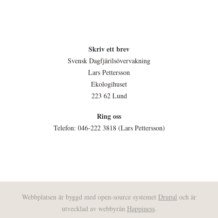
Skriv ett brev
Svensk Dagfjärilsövervakning
Lars Pettersson
Ekologihuset
223 62 Lund
Ring oss
Telefon: 046-222 3818 (Lars Pettersson)
Webbplatsen är byggd med open-source systemet
Drupal
och är
utvecklad av webbyrån
Happiness
.