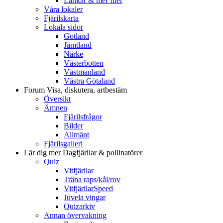
Länkar & mer filer
Våra lokaler
Fjärilskarta
Lokala sidor
Gotland
Jämtland
Närke
Västerbotten
Västmanland
Västra Götaland
Forum
Visa, diskutera, artbestäm
Översikt
Ämnen
Fjärilsfrågor
Bilder
Allmänt
Fjärilsgalleri
Lär dig mer
Dagfjärilar & pollinatörer
Quiz
Vitfjärilar
Träna raps/kål/rov
VitfjärilarSpeed
Juvela vingar
Quizarkiv
Annan övervakning