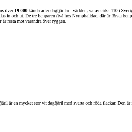
nns över
19 000
kända arter dagfjärilar i världen, varav cirka
110
i Sveri
as in och ut. De tre benparen (två hos Nymphalidae, där är första benpa
ar är resta mot varandra över ryggen.
lofjäril är en mycket stor vit dagfjäril med svarta och röda fläckar. Den 