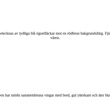
kännetecknas av tydliga blå ögonfläckar mot en rödbrun bakgrundsfärg. Fj
våren.
r. Den har mörkt sammetsbruna vingar med bred, gul ytterkant och äter bla