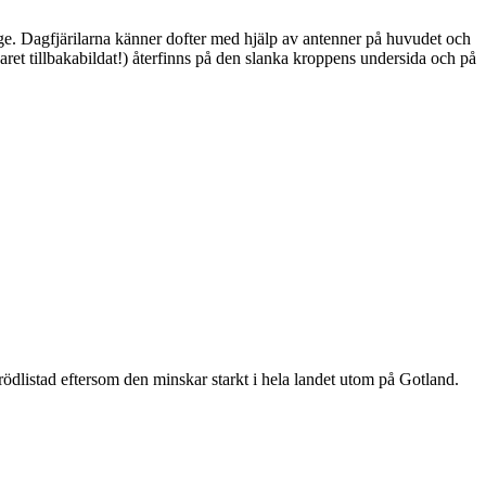
ge. Dagfjärilarna känner dofter med hjälp av antenner på huvudet och
ret tillbakabildat!) återfinns på den slanka kroppens undersida och på
är rödlistad eftersom den minskar starkt i hela landet utom på Gotland.