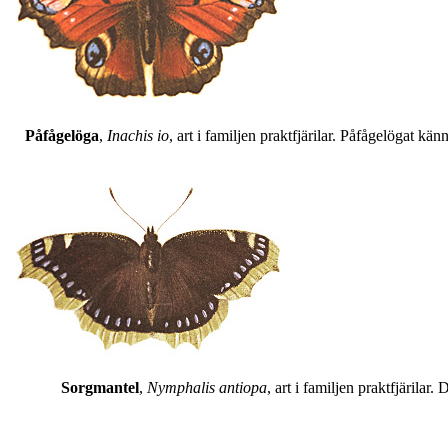
Påfågelöga
,
Inachis io
, art i familjen praktfjärilar. Påfågelögat 
Sorgmantel
,
Nymphalis antiopa
, art i familjen praktfjärila