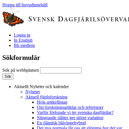
Hoppa till huvudinnehåll
Logga in
In English
Bli medlem
Sökformulär
Sök på webbplatsen
Aktuellt
Nyheter och kalender
Nyheter
Aktuell fjärilsforskning
Hela artikellistan
Om forskningsartiklar och referenser
Varför förlorade vi tre svenska dagfjärilar?
Slingrande slåtter ger större variation
En öländsk blåvingehybrid
Det nya normala får oss att glömma hur det var