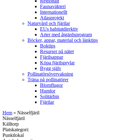
Regionalt
Faunaväkteri
Internationellt
Atlasprojekt
Naturvård och fjärilar
EUs habitatdirektiv
Arter med åtgärdsprogram
Böcker, appar, material och länktips
Boktips
Resurser på nätet
Fjärilsappar
Köpa fjärilsprylar
Bygg själv
Pollinatörsövervakning
Träna på pollinatörer
Blomflugor
Humlor
Solitärbin
Fjärilar
Hem
» Nässelfjäril
Nässelfjäril
Källtorp
Platskategori:
Punktlokal