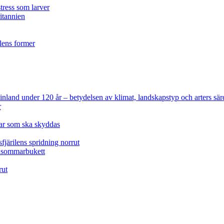
tress som larver
ritannien
ilens former
 Finland under 120 år
– betydelsen av klimat, landskapstyp och arters sär
r
lar som ska skyddas
fjärilens spridning norrut
idsommarbukett
rut