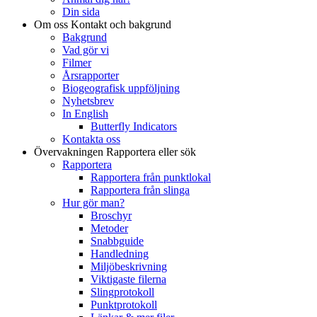
Din sida
Om oss
Kontakt och bakgrund
Bakgrund
Vad gör vi
Filmer
Årsrapporter
Biogeografisk uppföljning
Nyhetsbrev
In English
Butterfly Indicators
Kontakta oss
Övervakningen
Rapportera eller sök
Rapportera
Rapportera från punktlokal
Rapportera från slinga
Hur gör man?
Broschyr
Metoder
Snabbguide
Handledning
Miljöbeskrivning
Viktigaste filerna
Slingprotokoll
Punktprotokoll