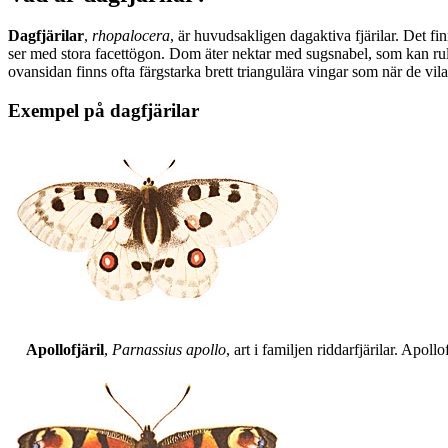
Dagfjärilar
,
rhopalocera
, är huvudsakligen dagaktiva fjärilar. Det fi
ser med stora facettögon. Dom äter nektar med sugsnabel, som kan rull
ovansidan finns ofta färgstarka brett triangulära vingar som när de vil
Exempel på dagfjärilar
Apollofjäril
,
Parnassius apollo
, art i familjen riddarfjärilar. Apol