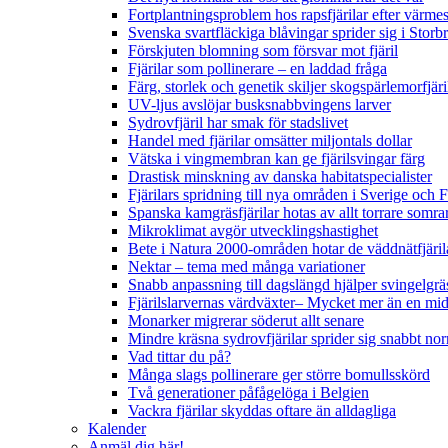
Fortplantningsproblem hos rapsfjärilar efter värmes
Svenska svartfläckiga blåvingar sprider sig i Storb
Förskjuten blomning som försvar mot fjäril
Fjärilar som pollinerare – en laddad fråga
Färg, storlek och genetik skiljer skogspärlemorfjär
UV-ljus avslöjar busksnabbvingens larver
Sydrovfjäril har smak för stadslivet
Handel med fjärilar omsätter miljontals dollar
Vätska i vingmembran kan ge fjärilsvingar färg
Drastisk minskning av danska habitatspecialister
Fjärilars spridning till nya områden i Sverige och
Spanska kamgräsfjärilar hotas av allt torrare somra
Mikroklimat avgör utvecklingshastighet
Bete i Natura 2000-områden hotar de väddnätfjäri
Nektar – tema med många variationer
Snabb anpassning till dagslängd hjälper svingelgräs
Fjärilslarvernas värdväxter– Mycket mer än en m
Monarker migrerar söderut allt senare
Mindre kräsna sydrovfjärilar sprider sig snabbt nor
Vad tittar du på?
Många slags pollinerare ger större bomullsskörd
Två generationer påfågelöga i Belgien
Vackra fjärilar skyddas oftare än alldagliga
Kalender
Anmäl dig här!