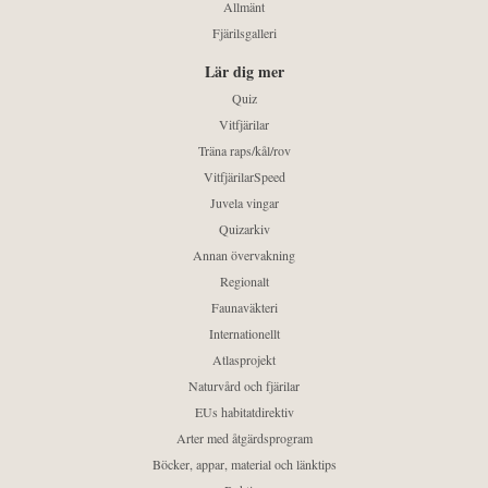
Allmänt
Fjärilsgalleri
Lär dig mer
Quiz
Vitfjärilar
Träna raps/kål/rov
VitfjärilarSpeed
Juvela vingar
Quizarkiv
Annan övervakning
Regionalt
Faunaväkteri
Internationellt
Atlasprojekt
Naturvård och fjärilar
EUs habitatdirektiv
Arter med åtgärdsprogram
Böcker, appar, material och länktips