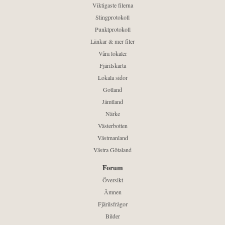
Viktigaste filerna
Slingprotokoll
Punktprotokoll
Länkar & mer filer
Våra lokaler
Fjärilskarta
Lokala sidor
Gotland
Jämtland
Närke
Västerbotten
Västmanland
Västra Götaland
Forum
Översikt
Ämnen
Fjärilsfrågor
Bilder