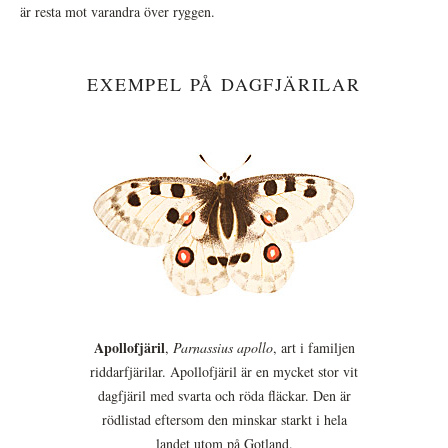
är resta mot varandra över ryggen.
EXEMPEL PÅ DAGFJÄRILAR
Apollofjäril
,
Parnassius apollo
, art i familjen
riddarfjärilar. Apollofjäril är en mycket stor vit
dagfjäril med svarta och röda fläckar. Den är
rödlistad eftersom den minskar starkt i hela
landet utom på Gotland.