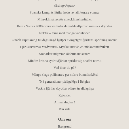
särdrag</span>
Spanska kamgräsfjärilar hotas av allt torrare somrar
Mikroklimat avgör utvecklingshastighet
Bete i Natura 2000-områden hotar de väddnätfjärilar som ska skyddas
Nektar – tema med många variationer
Snabb anpassning till dagslängd hjälper svingelgräsfjärilens spridning norrut
Fjärilslarvernas värdväxter– Mycket mer än en midsommarbukett
Monarker migrerar söderut allt senare
Mindre kräsna sydrovfjärilar sprider sig snabbt norrut
Vad tittar du på?
Många slags pollinerare ger större bomullsskörd
Två generationer påfågelöga i Belgien
Vackra fjärilar skyddas oftare än alldagliga
Kalender
Anmäl dig här!
Din sida
Om oss
Bakgrund