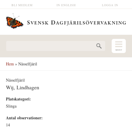
Hoppa till huvudinnehåll
BLI MEDLEM
IN ENGLISH
LOGGA IN
Sökformulär
Hem
» Nässelfjäril
Nässelfjäril
Wij, Lindhagen
Platskategori:
Slinga
Antal observationer:
14