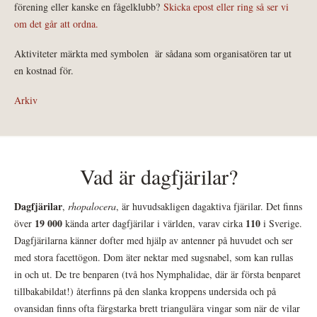
förening eller kanske en fågelklubb?
Skicka epost eller ring så ser vi
om det går att ordna.
Aktiviteter märkta med symbolen
är sådana som organisatören tar ut
en kostnad för.
Arkiv
Vad är dagfjärilar?
Dagfjärilar
,
rhopalocera
, är huvudsakligen dagaktiva fjärilar. Det finns
19 000
110
över
kända arter dagfjärilar i världen, varav cirka
i Sverige.
Dagfjärilarna känner dofter med hjälp av antenner på huvudet och ser
med stora facettögon. Dom äter nektar med sugsnabel, som kan rullas
in och ut. De tre benparen (två hos Nymphalidae, där är första benparet
tillbakabildat!) återfinns på den slanka kroppens undersida och på
ovansidan finns ofta färgstarka brett triangulära vingar som när de vilar