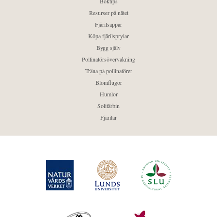
Boktips
Resurser på nätet
Fjärilsappar
Köpa fjärilsprylar
Bygg själv
Pollinatörsövervakning
Träna på pollinatörer
Blomflugor
Humlor
Solitärbin
Fjärilar