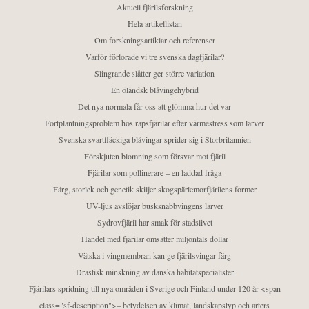
Aktuell fjärilsforskning
Hela artikellistan
Om forskningsartiklar och referenser
Varför förlorade vi tre svenska dagfjärilar?
Slingrande slåtter ger större variation
En öländsk blåvingehybrid
Det nya normala får oss att glömma hur det var
Fortplantningsproblem hos rapsfjärilar efter värmestress som larver
Svenska svartfläckiga blåvingar sprider sig i Storbritannien
Förskjuten blomning som försvar mot fjäril
Fjärilar som pollinerare – en laddad fråga
Färg, storlek och genetik skiljer skogspärlemorfjärilens former
UV-ljus avslöjar busksnabbvingens larver
Sydrovfjäril har smak för stadslivet
Handel med fjärilar omsätter miljontals dollar
Vätska i vingmembran kan ge fjärilsvingar färg
Drastisk minskning av danska habitatspecialister
Fjärilars spridning till nya områden i Sverige och Finland under 120 år <span
class="sf-description">– betydelsen av klimat, landskapstyp och arters