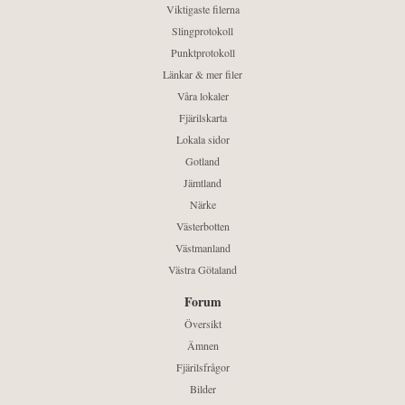
Viktigaste filerna
Slingprotokoll
Punktprotokoll
Länkar & mer filer
Våra lokaler
Fjärilskarta
Lokala sidor
Gotland
Jämtland
Närke
Västerbotten
Västmanland
Västra Götaland
Forum
Översikt
Ämnen
Fjärilsfrågor
Bilder