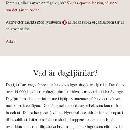
förening eller kanske en fågelklubb?
Skicka epost eller ring så ser vi
om det går att ordna.
Aktiviteter märkta med symbolen
är sådana som organisatören tar ut
en kostnad för.
Arkiv
Vad är dagfjärilar?
Dagfjärilar
,
rhopalocera
, är huvudsakligen dagaktiva fjärilar. Det finns
19 000
110
över
kända arter dagfjärilar i världen, varav cirka
i Sverige.
Dagfjärilarna känner dofter med hjälp av antenner på huvudet och ser
med stora facettögon. Dom äter nektar med sugsnabel, som kan rullas
in och ut. De tre benparen (två hos Nymphalidae, där är första benparet
tillbakabildat!) återfinns på den slanka kroppens undersida och på
ovansidan finns ofta färgstarka brett triangulära vingar som när de vilar