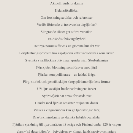
Aktuell fjärilsforskning
Hela artikellistan
Om forskningsartiklar och referenser
Varför förlorade vi tre svenska dagfjärilar?
Slingrande slåtter ger större variation
En öländsk blåvingehybrid
Det nya normala får oss att glömma hur det var
Fortplantningsproblem hos rapsfjärilar efter värmestress som larver
Svenska svartfläckiga blåvingar sprider sig i Storbritannien
Förskjuten blomning som försvar mot fjäril
Fjärilar som pollinerare – en laddad fråga
Färg, storlek och genetik skiljer skogspärlemorfjärilens former
UV-ljus avslöjar busksnabbvingens larver
Sydrovfjäril har smak för stadslivet
Handel med fjärilar omsätter miljontals dollar
Vätska i vingmembran kan ge fjärilsvingar färg
Drastisk minskning av danska habitatspecialister
Fjärilars spridning till nya områden i Sverige och Finland under 120 år <span
class="sf-description">– betydelsen av klimat, landskapstyp och arters