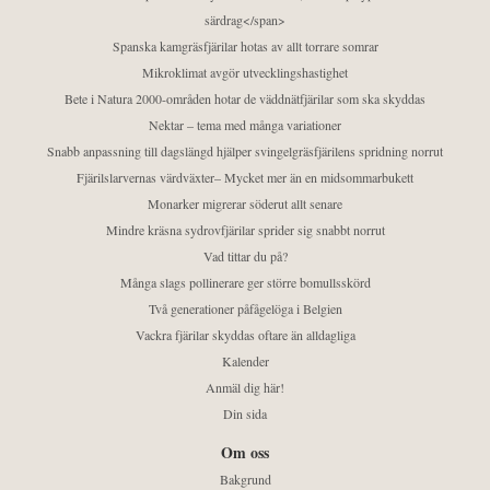
särdrag</span>
Spanska kamgräsfjärilar hotas av allt torrare somrar
Mikroklimat avgör utvecklingshastighet
Bete i Natura 2000-områden hotar de väddnätfjärilar som ska skyddas
Nektar – tema med många variationer
Snabb anpassning till dagslängd hjälper svingelgräsfjärilens spridning norrut
Fjärilslarvernas värdväxter– Mycket mer än en midsommarbukett
Monarker migrerar söderut allt senare
Mindre kräsna sydrovfjärilar sprider sig snabbt norrut
Vad tittar du på?
Många slags pollinerare ger större bomullsskörd
Två generationer påfågelöga i Belgien
Vackra fjärilar skyddas oftare än alldagliga
Kalender
Anmäl dig här!
Din sida
Om oss
Bakgrund