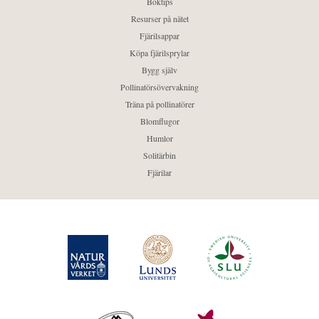
Boktips
Resurser på nätet
Fjärilsappar
Köpa fjärilsprylar
Bygg själv
Pollinatörsövervakning
Träna på pollinatörer
Blomflugor
Humlor
Solitärbin
Fjärilar