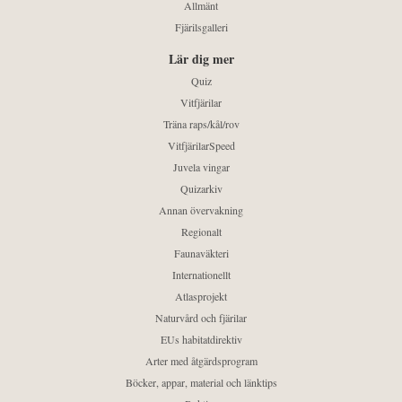
Allmänt
Fjärilsgalleri
Lär dig mer
Quiz
Vitfjärilar
Träna raps/kål/rov
VitfjärilarSpeed
Juvela vingar
Quizarkiv
Annan övervakning
Regionalt
Faunaväkteri
Internationellt
Atlasprojekt
Naturvård och fjärilar
EUs habitatdirektiv
Arter med åtgärdsprogram
Böcker, appar, material och länktips