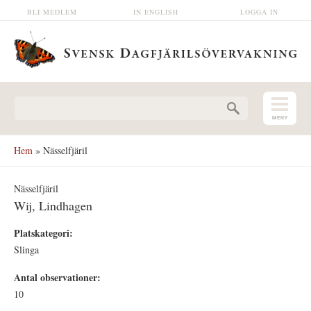
Hoppa till huvudinnehåll
BLI MEDLEM
IN ENGLISH
LOGGA IN
Sökformulär
Hem
» Nässelfjäril
Nässelfjäril
Wij, Lindhagen
Platskategori:
Slinga
Antal observationer:
10