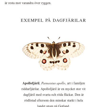
är resta mot varandra över ryggen.
EXEMPEL PÅ DAGFJÄRILAR
Apollofjäril
,
Parnassius apollo
, art i familjen
riddarfjärilar. Apollofjäril är en mycket stor vit
dagfjäril med svarta och röda fläckar. Den är
rödlistad eftersom den minskar starkt i hela
landet utom på Gotland.