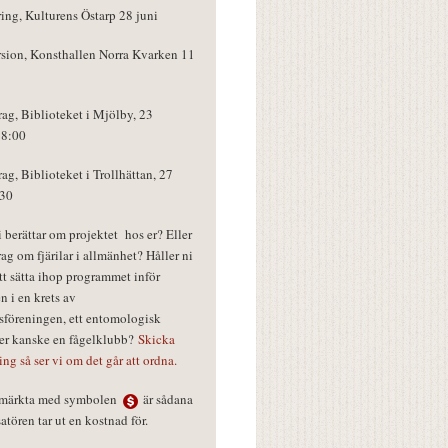
ring, Kulturens Östarp 28 juni
rsion, Konsthallen Norra Kvarken 11
rag, Biblioteket i Mjölby, 23
18:00
rag, Biblioteket i Trollhättan, 27
:30
vi berättar om projektet hos er? Eller
rag om fjärilar i allmänhet? Håller ni
tt sätta ihop programmet inför
n i en krets av
föreningen, ett entomologisk
ler kanske en fågelklubb?
Skicka
ring så ser vi om det går att ordna.
r märkta med symbolen
är sådana
tören tar ut en kostnad för.