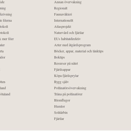
ide
Annan övervakning
ning
Regionalt
krivning
Faunaväkteri
e filerna
Internationellt
tokoll
Atlasprojekt
tokoll
Naturvård och fjärilar
 mer filer
EUs habitatdirektiv
aler
Arter med åtgärdsprogram
rta
Böcker, appar, material och länktips
idor
Boktips
Resurser på nätet
d
Fjärilsappar
Köpa fjärilsprylar
tten
Bygg själv
land
Pollinatörsövervakning
ötaland
Träna på pollinatörer
Blomflugor
Humlor
Solitärbin
Fjärilar