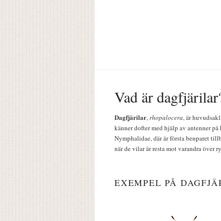
Vad är dagfjärilar
Dagfjärilar
,
rhopalocera
, är huvudsakl
känner dofter med hjälp av antenner på 
Nymphalidae, där är första benparet till
när de vilar är resta mot varandra över r
EXEMPEL PÅ DAGFJÄ