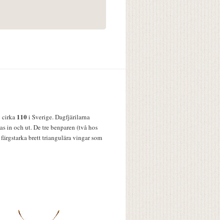
110
v cirka
i Sverige. Dagfjärilarna
s in och ut. De tre benparen (två hos
färgstarka brett triangulära vingar som