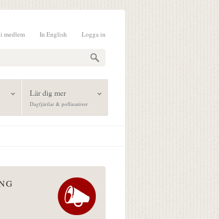
li medlem
In English
Logga in
formulär
Lär dig mer
Dagfjärilar & pollinatörer
ÅNG