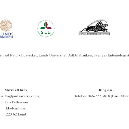
te med Naturvårdsverket, Lunds Universitet, ArtDatabanken, Sveriges Entomologis
Skriv ett brev
Ring oss
sk Dagfjärilsövervakning
Telefon: 046-222 3818 (Lars Petter
Lars Pettersson
Ekologihuset
223 62 Lund