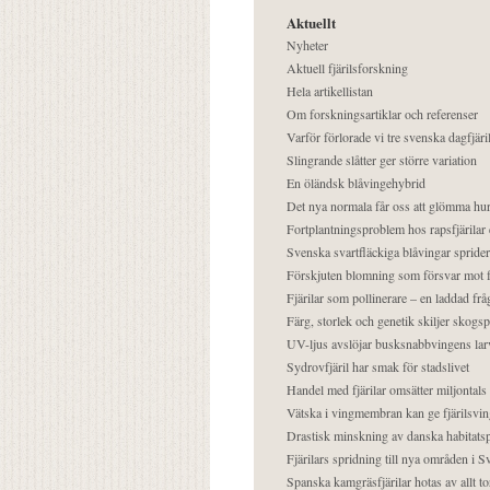
Aktuellt
Nyheter
Aktuell fjärilsforskning
Hela artikellistan
Om forskningsartiklar och referenser
Varför förlorade vi tre svenska dagfjäri
Slingrande slåtter ger större variation
En öländsk blåvingehybrid
Det nya normala får oss att glömma hur
Fortplantningsproblem hos rapsfjärilar 
Svenska svartfläckiga blåvingar sprider 
Förskjuten blomning som försvar mot fj
Fjärilar som pollinerare – en laddad frå
Färg, storlek och genetik skiljer skogs
UV-ljus avslöjar busksnabbvingens lar
Sydrovfjäril har smak för stadslivet
Handel med fjärilar omsätter miljontals 
Vätska i vingmembran kan ge fjärilsvin
Drastisk minskning av danska habitatsp
Fjärilars spridning till nya områden i
Spanska kamgräsfjärilar hotas av allt t