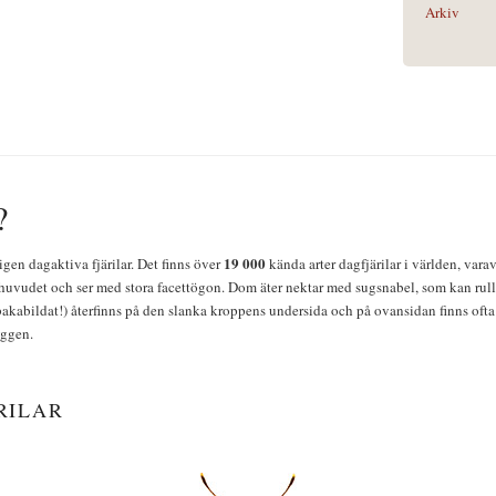
Arkiv
?
19 000
igen dagaktiva fjärilar. Det finns över
kända arter dagfjärilar i världen, vara
huvudet och ser med stora facettögon. Dom äter nektar med sugsnabel, som kan rulla
bakabildat!) återfinns på den slanka kroppens undersida och på ovansidan finns ofta 
yggen.
RILAR