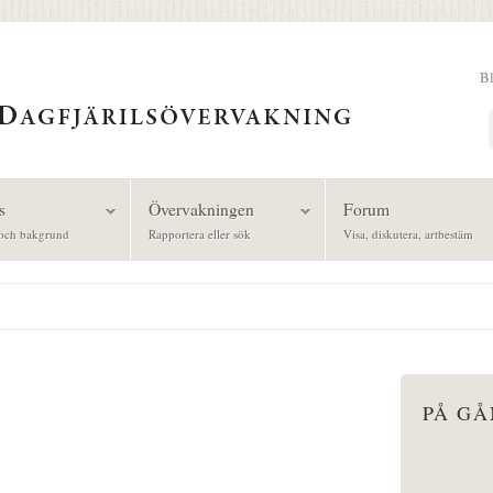
B
Sök
s
Övervakningen
Forum
och bakgrund
Rapportera eller sök
Visa, diskutera, artbestäm
PÅ G