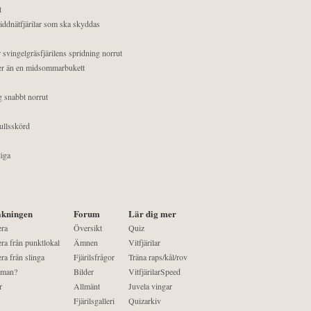
t
äddnätfjärilar som ska skyddas
 svingelgräsfjärilens spridning norrut
mer än en midsommarbukett
g snabbt norrut
ullsskörd
liga
kningen
Forum
Lär dig mer
era
Översikt
Quiz
ra från punktlokal
Ämnen
Vitfjärilar
ra från slinga
Fjärilsfrågor
Träna raps/kål/rov
 man?
Bilder
VitfjärilarSpeed
r
Allmänt
Juvela vingar
Fjärilsgalleri
Quizarkiv