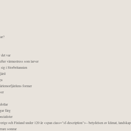
lar?
 det var
efter värmestress som larver
sig i Storbritannien
äril
ga
pärlemorfjärilens former
ver
dollar
gar färg
ecialister
 Sverige och Finland under 120 år <span class="sf-description">– betydelsen av klimat, landska
orrare somrar