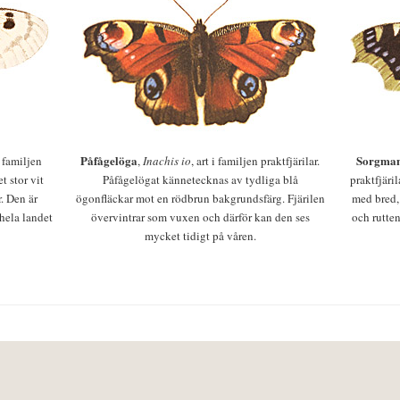
Påfågelöga
Sorgman
 i familjen
,
Inachis io
, art i familjen praktfjärilar.
t stor vit
Påfågelögat kännetecknas av tydliga blå
praktfjäri
r. Den är
ögonfläckar mot en rödbrun bakgrundsfärg. Fjärilen
med bred,
 hela landet
övervintrar som vuxen och därför kan den ses
och rutten
mycket tidigt på våren.