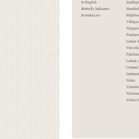
In English
Snabbgu
Butterfly Indicators
Handled
Kontakta oss
Miljöbes
Viktigast
Slingpro
Punktpro
Länkar &
Våra lok
Fjärilska
Lokala s
Gotland
Jämtlan
Närke
Västerbo
Västman
Västra G