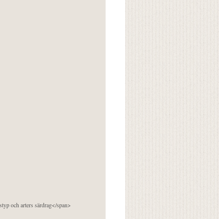
pstyp och arters särdrag</span>