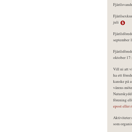
Fjärilsvand
Fjärilsexku
juli
Fjärilsföred
september 
Fjärilsföred
oktober 17
Vill ni att 
ha ett föred
kanske på a
vårens möte
Naturskydds
förening el
epost eller 
Aktivitete
som organisa