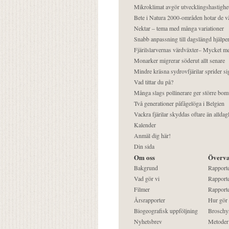
Mikroklimat avgör utvecklingshastighe
Bete i Natura 2000-områden hotar de v
Nektar – tema med många variationer
Snabb anpassning till dagslängd hjälper
Fjärilslarvernas värdväxter– Mycket 
Monarker migrerar söderut allt senare
Mindre kräsna sydrovfjärilar sprider si
Vad tittar du på?
Många slags pollinerare ger större bom
Två generationer påfågelöga i Belgien
Vackra fjärilar skyddas oftare än alldag
Kalender
Anmäl dig här!
Din sida
Om oss
Överva
Bakgrund
Rapport
Vad gör vi
Rapporte
Filmer
Rapporte
Årsrapporter
Hur gör
Biogeografisk uppföljning
Broschy
Nyhetsbrev
Metoder