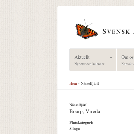
Hoppa till huvudinnehåll
Aktuellt
Om os
Nyheter och kalender
Kontakt 
Hem
» Nässelfjäril
Nässelfjäril
Boarp, Vireda
Platskategori:
Slinga