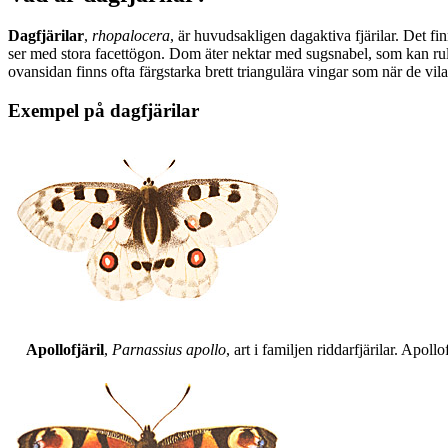
Dagfjärilar
,
rhopalocera
, är huvudsakligen dagaktiva fjärilar. Det fi
ser med stora facettögon. Dom äter nektar med sugsnabel, som kan rull
ovansidan finns ofta färgstarka brett triangulära vingar som när de vil
Exempel på dagfjärilar
Apollofjäril
,
Parnassius apollo
, art i familjen riddarfjärilar. Apol