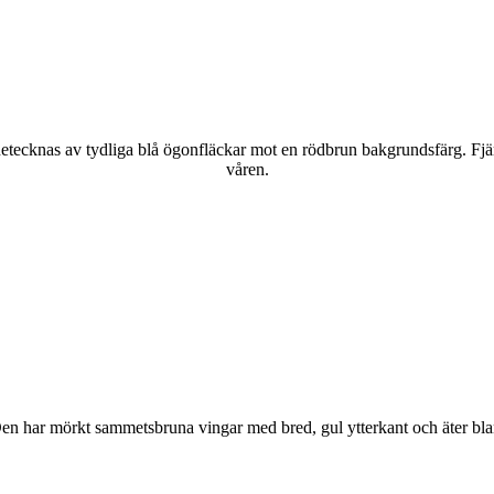
kännetecknas av tydliga blå ögonfläckar mot en rödbrun bakgrundsfärg. Fj
våren.
r. Den har mörkt sammetsbruna vingar med bred, gul ytterkant och äter bla