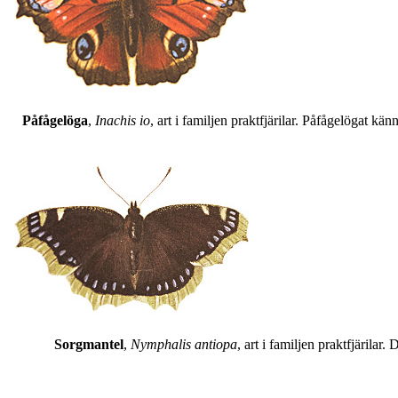
Påfågelöga
,
Inachis io
, art i familjen praktfjärilar. Påfågelögat 
Sorgmantel
,
Nymphalis antiopa
, art i familjen praktfjärila