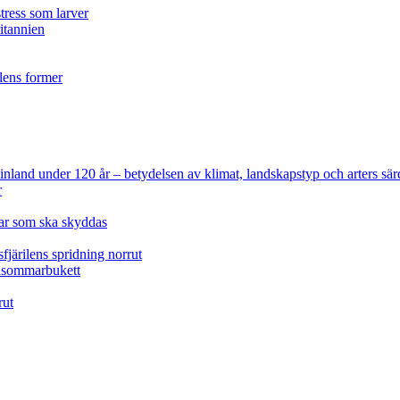
tress som larver
ritannien
ilens former
 Finland under 120 år
– betydelsen av klimat, landskapstyp och arters sär
r
lar som ska skyddas
fjärilens spridning norrut
idsommarbukett
rut