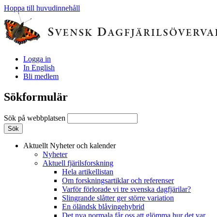
Hoppa till huvudinnehåll
Logga in
In English
Bli medlem
Sökformulär
Sök på webbplatsen
Aktuellt
Nyheter och kalender
Nyheter
Aktuell fjärilsforskning
Hela artikellistan
Om forskningsartiklar och referenser
Varför förlorade vi tre svenska dagfjärilar?
Slingrande slåtter ger större variation
En öländsk blåvingehybrid
Det nya normala får oss att glömma hur det var