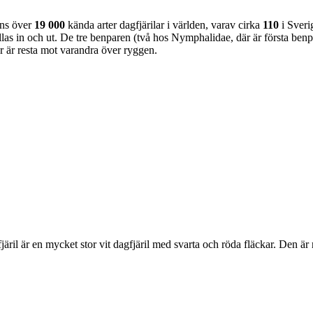
nns över
19 000
kända arter dagfjärilar i världen, varav cirka
110
i Sveri
as in och ut. De tre benparen (två hos Nymphalidae, där är första benpa
ar är resta mot varandra över ryggen.
lofjäril är en mycket stor vit dagfjäril med svarta och röda fläckar. Den 