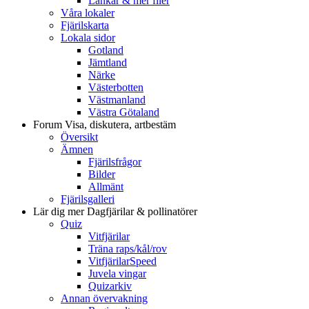
Länkar & mer filer
Våra lokaler
Fjärilskarta
Lokala sidor
Gotland
Jämtland
Närke
Västerbotten
Västmanland
Västra Götaland
Forum
Visa, diskutera, artbestäm
Översikt
Ämnen
Fjärilsfrågor
Bilder
Allmänt
Fjärilsgalleri
Lär dig mer
Dagfjärilar & pollinatörer
Quiz
Vitfjärilar
Träna raps/kål/rov
VitfjärilarSpeed
Juvela vingar
Quizarkiv
Annan övervakning