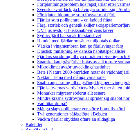
Fortplantningsproblem hos rapsfjärilar efter värmes
Svenska svartfläckiga blåvingar sprider sig i Storb
Förskjuten blomning som försvar mot fjäril
Fjärilar som pollinerare – en laddad fråga
Färg, storlek och genetik skiljer skogspärlemorfjär
UV-ljus avslöjar busksnabbvingens larver
Sydrovfjäril har smak för stadslivet
Handel med fjärilar omsätter miljontals dollar
Vätska i vingmembran kan ge fjärilsvingar färg
Drastisk minskning av danska habitatspecialister
Fjärilars spridning till nya områden i Sverige och
Spanska kamgräsfjärilar hotas av allt torrare somra
Mikroklimat avgör utvecklingshastighet
Bete i Natura 2000-områden hotar de väddnätfjäri
Nektar – tema med många variationer
Snabb anpassning till dagslängd hjälper svingelgräs
Fjärilslarvernas värdväxter– Mycket mer än en m
Monarker migrerar söderut allt senare
Mindre kräsna sydrovfjärilar sprider sig snabbt nor
Vad tittar du på?
Många slags pollinerare ger större bomullsskörd
Två generationer påfågelöga i Belgien
Vackra fjärilar skyddas oftare än alldagliga
Kalender
Anmäl dig här!