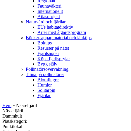
Regionalt
Faunaväkteri
Internationellt
Atlasprojekt
Naturvård och fjärilar
EUs habitatdirektiv
Arter med åtgärdsprogram
Böcker, appar, material och länktips
Boktips
Resurser på nätet
Fjärilsappar
Köpa fjärilsprylar
Bygg själv
Pollinatörsövervakning
Träna på pollinatörer
Blomflugor
Humlor
Solitärbin
Fjärilar
Hem
» Nässelfjäril
Nässelfjäril
Dammhult
Platskategori:
Punktlokal