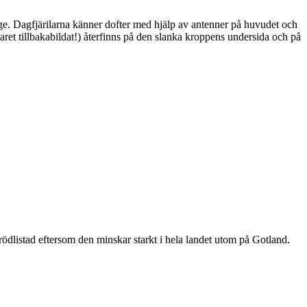
ge. Dagfjärilarna känner dofter med hjälp av antenner på huvudet och
ret tillbakabildat!) återfinns på den slanka kroppens undersida och på
är rödlistad eftersom den minskar starkt i hela landet utom på Gotland.