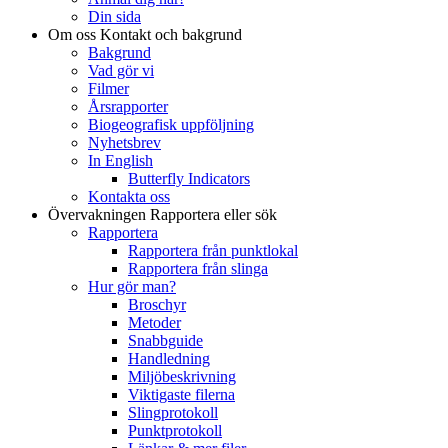
Din sida
Om oss
Kontakt och bakgrund
Bakgrund
Vad gör vi
Filmer
Årsrapporter
Biogeografisk uppföljning
Nyhetsbrev
In English
Butterfly Indicators
Kontakta oss
Övervakningen
Rapportera eller sök
Rapportera
Rapportera från punktlokal
Rapportera från slinga
Hur gör man?
Broschyr
Metoder
Snabbguide
Handledning
Miljöbeskrivning
Viktigaste filerna
Slingprotokoll
Punktprotokoll