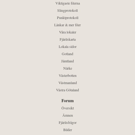
Viktigaste filerna
Slingprotokoll
Punktprotokoll
Länkar & mer filer
Våra lokaler
Fjärilskarta
Lokala sidor
Gotland
Jämtland
Närke
Västerbotten
Västmanland
Västra Götaland
Forum
Översikt
Ämnen
Fjärilsfrågor
Bilder