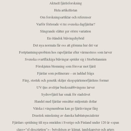
Aktuell fjärilsforskning
Hela artikellistan
Om forskningsartiklar och referenser
Varför förlorade vi tre svenska dagfjärilar?
Slingrande slåtter ger större variation
En öländsk blåvingehybrid
Det nya normala får oss att glömma hur det var
Fortplantningsproblem hos rapsfjärilar efter värmestress som larver
Svenska svartfläckiga blåvingar sprider sig i Storbritannien
Förskjuten blomning som försvar mot fjäril
Fjärilar som pollinerare – en laddad fråga
Färg, storlek och genetik skiljer skogspärlemorfjärilens former
UV-ljus avslöjar busksnabbvingens larver
Sydrovfjäril har smak för stadslivet
Handel med fjärilar omsätter miljontals dollar
Vätska i vingmembran kan ge fjärilsvingar färg
Drastisk minskning av danska habitatspecialister
Fjärilars spridning till nya områden i Sverige och Finland under 120 år <span
class="sf-description">– betydelsen av klimat, landskapstyp och arters