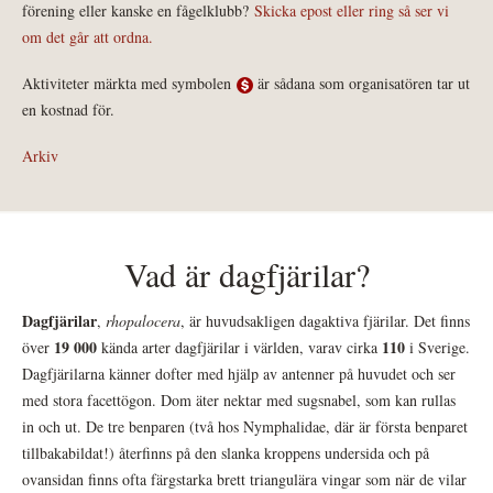
förening eller kanske en fågelklubb?
Skicka epost eller ring så ser vi
om det går att ordna.
Aktiviteter märkta med symbolen
är sådana som organisatören tar ut
en kostnad för.
Arkiv
Vad är dagfjärilar?
Dagfjärilar
,
rhopalocera
, är huvudsakligen dagaktiva fjärilar. Det finns
19 000
110
över
kända arter dagfjärilar i världen, varav cirka
i Sverige.
Dagfjärilarna känner dofter med hjälp av antenner på huvudet och ser
med stora facettögon. Dom äter nektar med sugsnabel, som kan rullas
in och ut. De tre benparen (två hos Nymphalidae, där är första benparet
tillbakabildat!) återfinns på den slanka kroppens undersida och på
ovansidan finns ofta färgstarka brett triangulära vingar som när de vilar