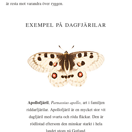
är resta mot varandra över ryggen.
EXEMPEL PÅ DAGFJÄRILAR
Apollofjäril
,
Parnassius apollo
, art i familjen
riddarfjärilar. Apollofjäril är en mycket stor vit
dagfjäril med svarta och röda fläckar. Den är
rödlistad eftersom den minskar starkt i hela
landet utom på Gotland.