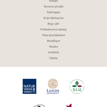
Boktips
Resurser på nätet
Fjärilsappar
Köpa fjärilsprylar
Bygg själv
Pollinatörsövervakning
Träna på pollinatörer
Blomflugor
Humlor
Solitärbin
Fjärilar