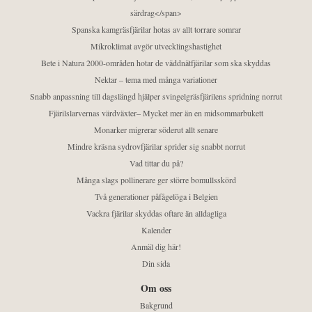
särdrag</span>
Spanska kamgräsfjärilar hotas av allt torrare somrar
Mikroklimat avgör utvecklingshastighet
Bete i Natura 2000-områden hotar de väddnätfjärilar som ska skyddas
Nektar – tema med många variationer
Snabb anpassning till dagslängd hjälper svingelgräsfjärilens spridning norrut
Fjärilslarvernas värdväxter– Mycket mer än en midsommarbukett
Monarker migrerar söderut allt senare
Mindre kräsna sydrovfjärilar sprider sig snabbt norrut
Vad tittar du på?
Många slags pollinerare ger större bomullsskörd
Två generationer påfågelöga i Belgien
Vackra fjärilar skyddas oftare än alldagliga
Kalender
Anmäl dig här!
Din sida
Om oss
Bakgrund