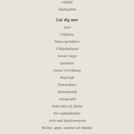
Allmänt
Fjärilsgalleri
Lär dig mer
Quiz
Vitfjärilar
Träna raps/kål/rov
VitfjärilarSpeed
Juvela vingar
Quizarkiv
Annan övervakning
Regionalt
Faunaväkteri
Internationellt
Atlasprojekt
Naturvård och fjärilar
EUs habitatdirektiv
Arter med åtgärdsprogram
Böcker, appar, material och länktips