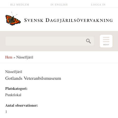
Hoppa till huvudinnehåll
BLI MEDLEM
IN ENGLISH
LOGGA IN
Sökformulär
Hem
» Nässelfjäril
Nässelfjäril
Gotlands Veteranbilsmuseum
Platskategori:
Punktlokal
Antal observationer:
1