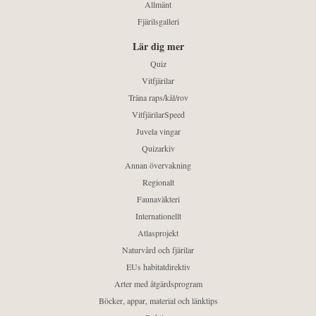
Allmänt
Fjärilsgalleri
Lär dig mer
Quiz
Vitfjärilar
Träna raps/kål/rov
VitfjärilarSpeed
Juvela vingar
Quizarkiv
Annan övervakning
Regionalt
Faunaväkteri
Internationellt
Atlasprojekt
Naturvård och fjärilar
EUs habitatdirektiv
Arter med åtgärdsprogram
Böcker, appar, material och länktips