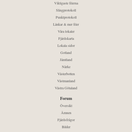
Viktigaste filerna
Slingprotokoll
Punktprotokoll
Länkar & mer filer
Våra lokaler
Fjärilskarta
Lokala sidor
Gotland
Jämtland
Närke
Västerbotten
Västmanland
Västra Götaland
Forum
Översikt
Ämnen
Fjärilsfrågor
Bilder