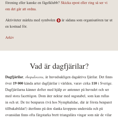
förening eller kanske en fågelklubb?
Skicka epost eller ring så ser vi
om det går att ordna.
Aktiviteter märkta med symbolen
är sådana som organisatören tar ut
en kostnad för.
Arkiv
Vad är dagfjärilar?
Dagfjärilar
,
rhopalocera
, är huvudsakligen dagaktiva fjärilar. Det finns
19 000
110
över
kända arter dagfjärilar i världen, varav cirka
i Sverige.
Dagfjärilarna känner dofter med hjälp av antenner på huvudet och ser
med stora facettögon. Dom äter nektar med sugsnabel, som kan rullas
in och ut. De tre benparen (två hos Nymphalidae, där är första benparet
tillbakabildat!) återfinns på den slanka kroppens undersida och på
ovansidan finns ofta färgstarka brett triangulära vingar som när de vilar