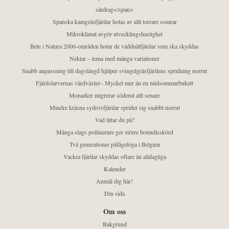
särdrag</span>
Spanska kamgräsfjärilar hotas av allt torrare somrar
Mikroklimat avgör utvecklingshastighet
Bete i Natura 2000-områden hotar de väddnätfjärilar som ska skyddas
Nektar – tema med många variationer
Snabb anpassning till dagslängd hjälper svingelgräsfjärilens spridning norrut
Fjärilslarvernas värdväxter– Mycket mer än en midsommarbukett
Monarker migrerar söderut allt senare
Mindre kräsna sydrovfjärilar sprider sig snabbt norrut
Vad tittar du på?
Många slags pollinerare ger större bomullsskörd
Två generationer påfågelöga i Belgien
Vackra fjärilar skyddas oftare än alldagliga
Kalender
Anmäl dig här!
Din sida
Om oss
Bakgrund