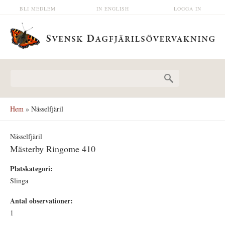
Hoppa till huvudinnehåll
BLI MEDLEM
IN ENGLISH
LOGGA IN
Sökformulär
Hem
» Nässelfjäril
Nässelfjäril
Mästerby Ringome 410
Platskategori:
Slinga
Antal observationer:
1