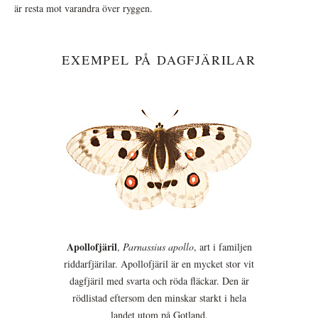
är resta mot varandra över ryggen.
EXEMPEL PÅ DAGFJÄRILAR
Apollofjäril
,
Parnassius apollo
, art i familjen
riddarfjärilar. Apollofjäril är en mycket stor vit
dagfjäril med svarta och röda fläckar. Den är
rödlistad eftersom den minskar starkt i hela
landet utom på Gotland.