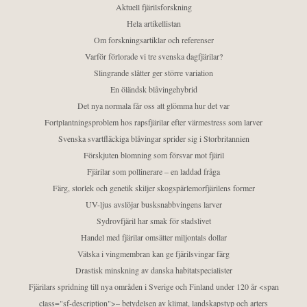
Aktuell fjärilsforskning
Hela artikellistan
Om forskningsartiklar och referenser
Varför förlorade vi tre svenska dagfjärilar?
Slingrande slåtter ger större variation
En öländsk blåvingehybrid
Det nya normala får oss att glömma hur det var
Fortplantningsproblem hos rapsfjärilar efter värmestress som larver
Svenska svartfläckiga blåvingar sprider sig i Storbritannien
Förskjuten blomning som försvar mot fjäril
Fjärilar som pollinerare – en laddad fråga
Färg, storlek och genetik skiljer skogspärlemorfjärilens former
UV-ljus avslöjar busksnabbvingens larver
Sydrovfjäril har smak för stadslivet
Handel med fjärilar omsätter miljontals dollar
Vätska i vingmembran kan ge fjärilsvingar färg
Drastisk minskning av danska habitatspecialister
Fjärilars spridning till nya områden i Sverige och Finland under 120 år <span
class="sf-description">– betydelsen av klimat, landskapstyp och arters