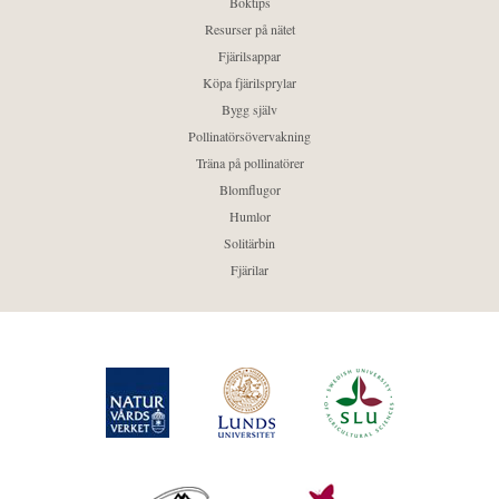
Boktips
Resurser på nätet
Fjärilsappar
Köpa fjärilsprylar
Bygg själv
Pollinatörsövervakning
Träna på pollinatörer
Blomflugor
Humlor
Solitärbin
Fjärilar