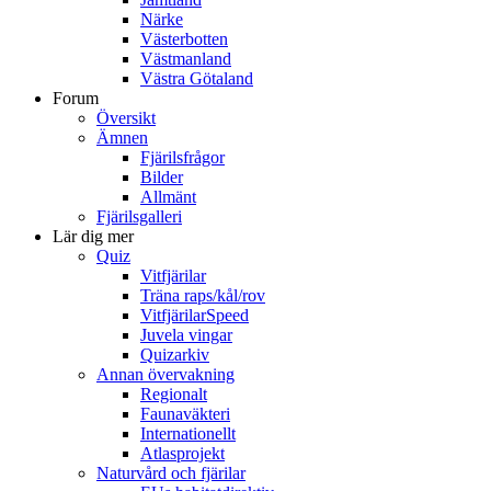
Närke
Västerbotten
Västmanland
Västra Götaland
Forum
Översikt
Ämnen
Fjärilsfrågor
Bilder
Allmänt
Fjärilsgalleri
Lär dig mer
Quiz
Vitfjärilar
Träna raps/kål/rov
VitfjärilarSpeed
Juvela vingar
Quizarkiv
Annan övervakning
Regionalt
Faunaväkteri
Internationellt
Atlasprojekt
Naturvård och fjärilar