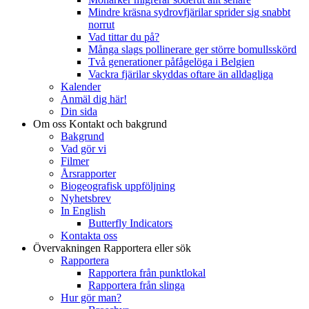
Mindre kräsna sydrovfjärilar sprider sig snabbt
norrut
Vad tittar du på?
Många slags pollinerare ger större bomullsskörd
Två generationer påfågelöga i Belgien
Vackra fjärilar skyddas oftare än alldagliga
Kalender
Anmäl dig här!
Din sida
Om oss
Kontakt och bakgrund
Bakgrund
Vad gör vi
Filmer
Årsrapporter
Biogeografisk uppföljning
Nyhetsbrev
In English
Butterfly Indicators
Kontakta oss
Övervakningen
Rapportera eller sök
Rapportera
Rapportera från punktlokal
Rapportera från slinga
Hur gör man?