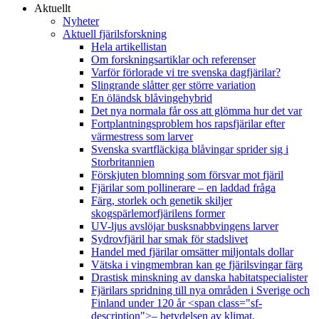
Aktuellt
Nyheter
Aktuell fjärilsforskning
Hela artikellistan
Om forskningsartiklar och referenser
Varför förlorade vi tre svenska dagfjärilar?
Slingrande slåtter ger större variation
En öländsk blåvingehybrid
Det nya normala får oss att glömma hur det var
Fortplantningsproblem hos rapsfjärilar efter
värmestress som larver
Svenska svartfläckiga blåvingar sprider sig i
Storbritannien
Förskjuten blomning som försvar mot fjäril
Fjärilar som pollinerare – en laddad fråga
Färg, storlek och genetik skiljer
skogspärlemorfjärilens former
UV-ljus avslöjar busksnabbvingens larver
Sydrovfjäril har smak för stadslivet
Handel med fjärilar omsätter miljontals dollar
Vätska i vingmembran kan ge fjärilsvingar färg
Drastisk minskning av danska habitatspecialister
Fjärilars spridning till nya områden i Sverige och
Finland under 120 år <span class="sf-
description">– betydelsen av klimat,