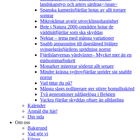
landskapstyp och arters särdrag</span>
Spanska kamgräsfjärilar hotas av allt torrare
somrar
Mikroklimat avgör utvecklingshastighet
Bete i Natura 2000-områden hotar de
väddnätfjärilar som ska skyddas
Nektar – tema med många variationer
Snabb anpassning till dagslängd hjälper
svingelgräsfjärilens spridning norrut
Fjärilslarvernas värdväxter– Mycket mer än en
midsommarbukett
Monarker migrerar söderut allt senare
Mindre kräsna sydrovfjärilar sprider sig snabbt
norrut
Vad tittar du på?
Många slags pollinerare ger större bomullsskörd
Två generationer påfågelöga i Belgien
Vackra fjärilar skyddas oftare än alldagliga
Kalender
Anmäl dig här!
Din sida
Om oss
Bakgrund
Vad gör vi
Filmer