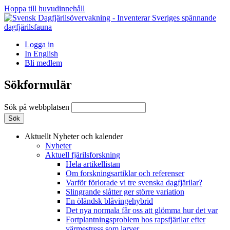
Hoppa till huvudinnehåll
Logga in
In English
Bli medlem
Sökformulär
Sök på webbplatsen
Aktuellt
Nyheter och kalender
Nyheter
Aktuell fjärilsforskning
Hela artikellistan
Om forskningsartiklar och referenser
Varför förlorade vi tre svenska dagfjärilar?
Slingrande slåtter ger större variation
En öländsk blåvingehybrid
Det nya normala får oss att glömma hur det var
Fortplantningsproblem hos rapsfjärilar efter
värmestress som larver