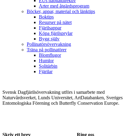
EUs habitatdirektiv
Arter med åtgärdsprogram
Böcker, appar, material och länktips
Boktips
Resurser på nätet
Fjärilsappar
Köpa fjärilsprylar
Bygg själv
Pollinatörsövervakning
Träna på pollinatörer
Blomflugor
Humlor
Solitärbin
Fjärilar
Svensk Dagfjärilsövervakning utförs i samarbete med
Naturvårdsverket, Lunds Universitet, ArtDatabanken, Sveriges
Entomologiska Förening och Butterfly Conservation Europe.
Skriv ett brev
Ring oss