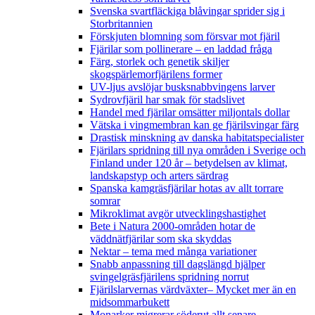
Svenska svartfläckiga blåvingar sprider sig i
Storbritannien
Förskjuten blomning som försvar mot fjäril
Fjärilar som pollinerare – en laddad fråga
Färg, storlek och genetik skiljer
skogspärlemorfjärilens former
UV-ljus avslöjar busksnabbvingens larver
Sydrovfjäril har smak för stadslivet
Handel med fjärilar omsätter miljontals dollar
Vätska i vingmembran kan ge fjärilsvingar färg
Drastisk minskning av danska habitatspecialister
Fjärilars spridning till nya områden i Sverige och
Finland under 120 år
– betydelsen av klimat,
landskapstyp och arters särdrag
Spanska kamgräsfjärilar hotas av allt torrare
somrar
Mikroklimat avgör utvecklingshastighet
Bete i Natura 2000-områden hotar de
väddnätfjärilar som ska skyddas
Nektar – tema med många variationer
Snabb anpassning till dagslängd hjälper
svingelgräsfjärilens spridning norrut
Fjärilslarvernas värdväxter– Mycket mer än en
midsommarbukett
Monarker migrerar söderut allt senare