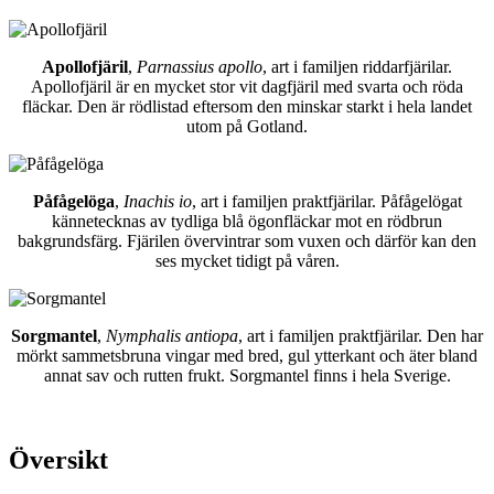
Apollofjäril
,
Parnassius apollo
, art i familjen riddarfjärilar.
Apollofjäril är en mycket stor vit dagfjäril med svarta och röda
fläckar. Den är rödlistad eftersom den minskar starkt i hela landet
utom på Gotland.
Påfågelöga
,
Inachis io
, art i familjen praktfjärilar. Påfågelögat
kännetecknas av tydliga blå ögonfläckar mot en rödbrun
bakgrundsfärg. Fjärilen övervintrar som vuxen och därför kan den
ses mycket tidigt på våren.
Sorgmantel
,
Nymphalis antiopa
, art i familjen praktfjärilar. Den har
mörkt sammetsbruna vingar med bred, gul ytterkant och äter bland
annat sav och rutten frukt. Sorgmantel finns i hela Sverige.
Översikt