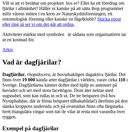
Vill ni att vi berättar om projektet hos er? Eller ha ett föredrag om
fjärilar i allmänhet? Håller ni kanske på att sätta ihop programmet
inför vårens möten i en krets av Naturskyddsföreningen, ett
entomologisk förening eller kanske en fågelklubb?
Skicka epost
eller ring så ser vi om det går att ordna.
Aktiviteter märkta med symbolen
är sådana som organisatören tar
ut en kostnad för.
Arkiv
Vad är dagfjärilar?
Dagfjärilar
,
rhopalocera
, är huvudsakligen dagaktiva fjärilar. Det
finns över
19 000
kända arter dagfjärilar i världen, varav cirka
110
i
Sverige. Dagfjärilarna känner dofter med hjälp av antenner på
huvudet och ser med stora facettögon. Dom äter nektar med
sugsnabel, som kan rullas in och ut. De tre benparen (två hos
Nymphalidae, där är första benparet tillbakabildat!) återfinns på den
slanka kroppens undersida och på ovansidan finns ofta färgstarka
brett triangulära vingar som när de vilar är resta mot varandra över
ryggen.
Exempel på dagfjärilar