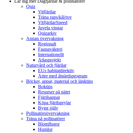
Lär dig mer
Dagfjärilar & pollinatörer
Quiz
Vitfjärilar
Träna raps/kål/rov
VitfjärilarSpeed
Juvela vingar
Quizarkiv
Annan övervakning
Regionalt
Faunaväkteri
Internationellt
Atlasprojekt
Naturvård och fjärilar
EUs habitatdirektiv
Arter med åtgärdsprogram
Böcker, appar, material och länktips
Boktips
Resurser på nätet
Fjärilsappar
Köpa fjärilsprylar
Bygg själv
Pollinatörsövervakning
Träna på pollinatörer
Blomflugor
Humlor