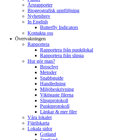
Årsrapporter
Biogeografisk uppföljning
Nyhetsbrev
In English
Butterfly Indicators
Kontakta oss
Övervakningen
Rapportera
Rapportera från punktlokal
Rapportera från slinga
Hur gör man?
Broschyr
Metoder
Snabbguide
Handledning
Miljöbeskrivning
Viktigaste filerna
Slingprotokoll
Punktprotokoll
Länkar & mer filer
Våra lokaler
Fjärilskarta
Lokala sidor
Gotland
Jämtland