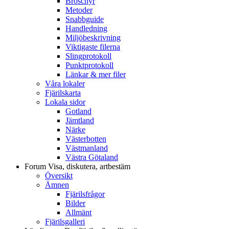
Broschyr
Metoder
Snabbguide
Handledning
Miljöbeskrivning
Viktigaste filerna
Slingprotokoll
Punktprotokoll
Länkar & mer filer
Våra lokaler
Fjärilskarta
Lokala sidor
Gotland
Jämtland
Närke
Västerbotten
Västmanland
Västra Götaland
Forum
Visa, diskutera, artbestäm
Översikt
Ämnen
Fjärilsfrågor
Bilder
Allmänt
Fjärilsgalleri