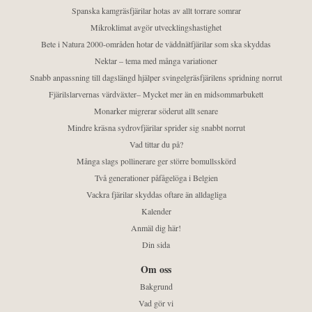
Spanska kamgräsfjärilar hotas av allt torrare somrar
Mikroklimat avgör utvecklingshastighet
Bete i Natura 2000-områden hotar de väddnätfjärilar som ska skyddas
Nektar – tema med många variationer
Snabb anpassning till dagslängd hjälper svingelgräsfjärilens spridning norrut
Fjärilslarvernas värdväxter– Mycket mer än en midsommarbukett
Monarker migrerar söderut allt senare
Mindre kräsna sydrovfjärilar sprider sig snabbt norrut
Vad tittar du på?
Många slags pollinerare ger större bomullsskörd
Två generationer påfågelöga i Belgien
Vackra fjärilar skyddas oftare än alldagliga
Kalender
Anmäl dig här!
Din sida
Om oss
Bakgrund
Vad gör vi