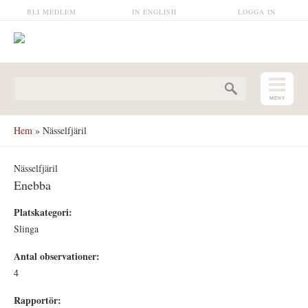
Hoppa till huvudinnehåll
BLI MEDLEM
IN ENGLISH
LOGGA IN
Sökformulär
Hem
» Nässelfjäril
Nässelfjäril
Enebba
Platskategori:
Slinga
Antal observationer:
4
Rapportör: