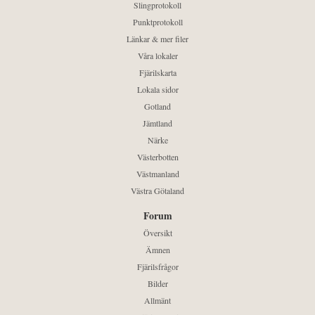
Slingprotokoll
Punktprotokoll
Länkar & mer filer
Våra lokaler
Fjärilskarta
Lokala sidor
Gotland
Jämtland
Närke
Västerbotten
Västmanland
Västra Götaland
Forum
Översikt
Ämnen
Fjärilsfrågor
Bilder
Allmänt