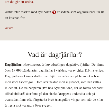
om det går att ordna.
Aktiviteter märkta med symbolen
är sådana som organisatören tar ut
en kostnad för.
Arkiv
Vad är dagfjärilar?
Dagfjärilar
,
rhopalocera
, är huvudsakligen dagaktiva fjärilar. Det finns
19 000
110
över
kända arter dagfjärilar i världen, varav cirka
i Sverige.
Dagfjärilarna känner dofter med hjälp av antenner på huvudet och ser
med stora facettögon. Dom äter nektar med sugsnabel, som kan rullas
in och ut. De tre benparen (två hos Nymphalidae, där är första benparet
tillbakabildat!) återfinns på den slanka kroppens undersida och på
ovansidan finns ofta färgstarka brett triangulära vingar som när de vilar
är resta mot varandra över ryggen.