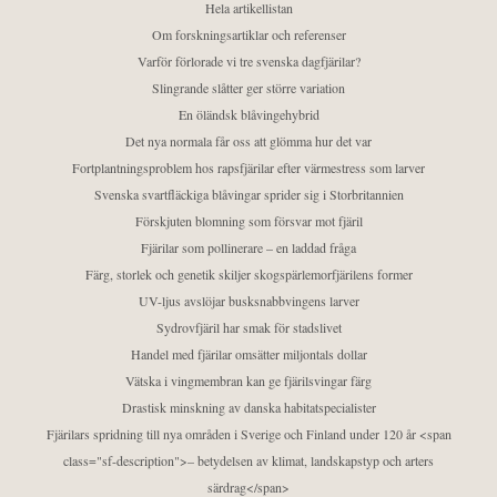
Hela artikellistan
Om forskningsartiklar och referenser
Varför förlorade vi tre svenska dagfjärilar?
Slingrande slåtter ger större variation
En öländsk blåvingehybrid
Det nya normala får oss att glömma hur det var
Fortplantningsproblem hos rapsfjärilar efter värmestress som larver
Svenska svartfläckiga blåvingar sprider sig i Storbritannien
Förskjuten blomning som försvar mot fjäril
Fjärilar som pollinerare – en laddad fråga
Färg, storlek och genetik skiljer skogspärlemorfjärilens former
UV-ljus avslöjar busksnabbvingens larver
Sydrovfjäril har smak för stadslivet
Handel med fjärilar omsätter miljontals dollar
Vätska i vingmembran kan ge fjärilsvingar färg
Drastisk minskning av danska habitatspecialister
Fjärilars spridning till nya områden i Sverige och Finland under 120 år <span
class="sf-description">– betydelsen av klimat, landskapstyp och arters
särdrag</span>