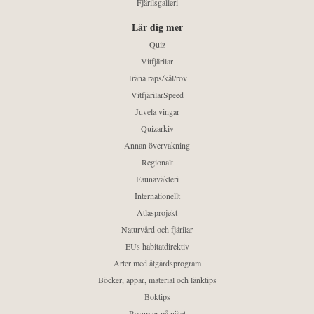
Fjärilsgalleri
Lär dig mer
Quiz
Vitfjärilar
Träna raps/kål/rov
VitfjärilarSpeed
Juvela vingar
Quizarkiv
Annan övervakning
Regionalt
Faunaväkteri
Internationellt
Atlasprojekt
Naturvård och fjärilar
EUs habitatdirektiv
Arter med åtgärdsprogram
Böcker, appar, material och länktips
Boktips
Resurser på nätet