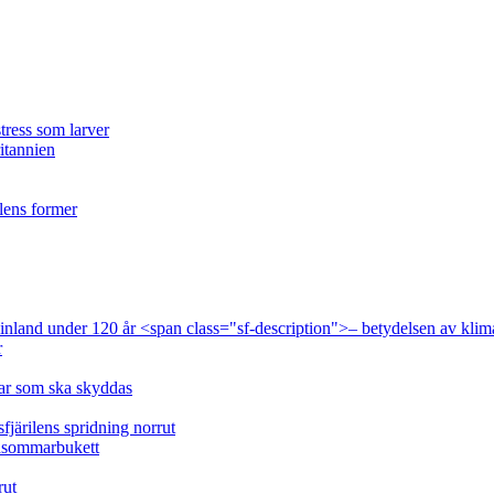
tress som larver
ritannien
ilens former
 Finland under 120 år <span class="sf-description">– betydelsen av klim
r
lar som ska skyddas
fjärilens spridning norrut
idsommarbukett
rut