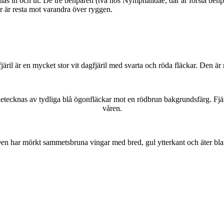
as in och ut. De tre benparen (två hos Nymphalidae, där är första benpa
ar är resta mot varandra över ryggen.
lofjäril är en mycket stor vit dagfjäril med svarta och röda fläckar. Den 
kännetecknas av tydliga blå ögonfläckar mot en rödbrun bakgrundsfärg. Fj
våren.
r. Den har mörkt sammetsbruna vingar med bred, gul ytterkant och äter bla