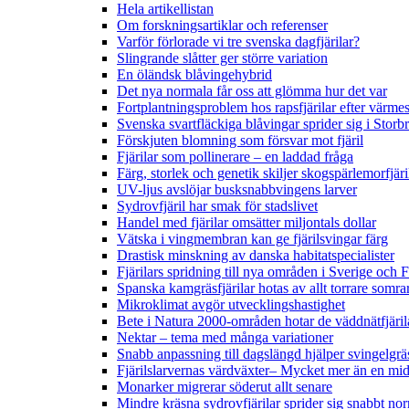
Hela artikellistan
Om forskningsartiklar och referenser
Varför förlorade vi tre svenska dagfjärilar?
Slingrande slåtter ger större variation
En öländsk blåvingehybrid
Det nya normala får oss att glömma hur det var
Fortplantningsproblem hos rapsfjärilar efter värmes
Svenska svartfläckiga blåvingar sprider sig i Storb
Förskjuten blomning som försvar mot fjäril
Fjärilar som pollinerare – en laddad fråga
Färg, storlek och genetik skiljer skogspärlemorfjär
UV-ljus avslöjar busksnabbvingens larver
Sydrovfjäril har smak för stadslivet
Handel med fjärilar omsätter miljontals dollar
Vätska i vingmembran kan ge fjärilsvingar färg
Drastisk minskning av danska habitatspecialister
Fjärilars spridning till nya områden i Sverige och
Spanska kamgräsfjärilar hotas av allt torrare somra
Mikroklimat avgör utvecklingshastighet
Bete i Natura 2000-områden hotar de väddnätfjäri
Nektar – tema med många variationer
Snabb anpassning till dagslängd hjälper svingelgräs
Fjärilslarvernas värdväxter– Mycket mer än en m
Monarker migrerar söderut allt senare
Mindre kräsna sydrovfjärilar sprider sig snabbt nor