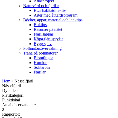
Atlasprojekt
Naturvård och fjärilar
EUs habitatdirektiv
Arter med åtgärdsprogram
Böcker, appar, material och länktips
Boktips
Resurser på nätet
Fjärilsappar
Köpa fjärilsprylar
Bygg själv
Pollinatörsövervakning
Träna på pollinatörer
Blomflugor
Humlor
Solitärbin
Fjärilar
Hem
» Nässelfjäril
Nässelfjäril
Dyudden
Platskategori:
Punktlokal
Antal observationer:
2
Rapportör: