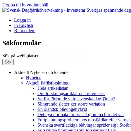
Hoppa till huvudinnehåll
Logga in
In English
Bli medlem
Sökformulär
Sök på webbplatsen
Aktuellt
Nyheter och kalender
Nyheter
Aktuell fjärilsforskning
Hela artikellistan
Om forskningsartiklar och referenser
Varför förlorade vi tre svenska dagfjärilar?
Slingrande slåtter ger större variation
En öländsk blåvingehybrid
Det nya normala får oss att glömma hur det var
Fortplantningsproblem hos rapsfjärilar efter värmes
Svenska svartfläckiga blåvingar sprider sig i Storb
Förskjuten blomning som försvar mot fjäril