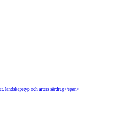
at, landskapstyp och arters särdrag</span>