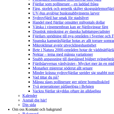
Fjärilar som pollinerare – en laddad fråga
Färg, storlek och genetik skiljer skogspärlemorfjär
UV-ljus avslöjar busksnabbvingens larver
Sydrovfjäril har smak för stadslivet
Handel med fjärilar omsätter miljontals dollar
Vätska i vingmembran kan ge fjärilsvingar färg
Drastisk minskning av danska habitatspecialister
Fjärilars spridning till nya områden i Sverige och
Spanska kamgräsfjärilar hotas av allt torrare somra
Mikroklimat avgör utvecklingshastighet
Bete i Natura 2000-områden hotar de väddnätfjäri
Nektar – tema med många variationer
Snabb anpassning till dagslängd hjälper svingelgräs
Fjärilslarvernas värdväxter– Mycket mer än en m
Monarker migrerar söderut allt senare
Mindre kräsna sydrovfjärilar sprider sig snabbt nor
Vad tittar du på?
Många slags pollinerare ger större bomullsskörd
Två generationer påfågelöga i Belgien
Vackra fjärilar skyddas oftare än alldagliga
Kalender
Anmäl dig här!
Din sida
Om oss
Kontakt och bakgrund
Bakgrund