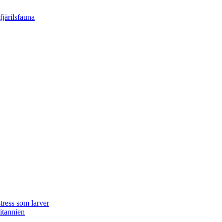
tress som larver
ritannien