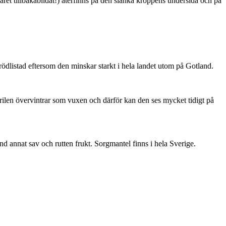
ret tillbakabildat!) återfinns på den slanka kroppens undersida och på
är rödlistad eftersom den minskar starkt i hela landet utom på Gotland.
ärilen övervintrar som vuxen och därför kan den ses mycket tidigt på
nd annat sav och rutten frukt. Sorgmantel finns i hela Sverige.