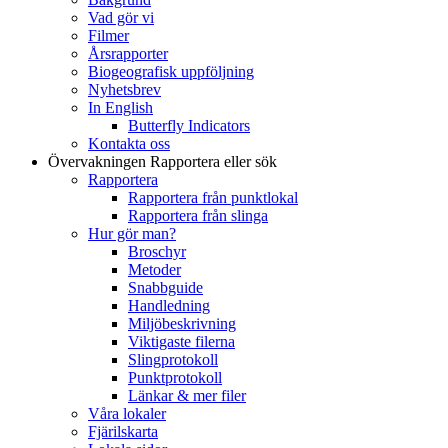
Vad gör vi
Filmer
Årsrapporter
Biogeografisk uppföljning
Nyhetsbrev
In English
Butterfly Indicators
Kontakta oss
Övervakningen
Rapportera eller sök
Rapportera
Rapportera från punktlokal
Rapportera från slinga
Hur gör man?
Broschyr
Metoder
Snabbguide
Handledning
Miljöbeskrivning
Viktigaste filerna
Slingprotokoll
Punktprotokoll
Länkar & mer filer
Våra lokaler
Fjärilskarta