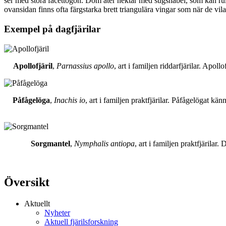
ser med stora facettögon. Dom äter nektar med sugsnabel, som kan rull
ovansidan finns ofta färgstarka brett triangulära vingar som när de vil
Exempel på dagfjärilar
Apollofjäril
,
Parnassius apollo
, art i familjen riddarfjärilar. Apol
Påfågelöga
,
Inachis io
, art i familjen praktfjärilar. Påfågelögat 
Sorgmantel
,
Nymphalis antiopa
, art i familjen praktfjärila
Översikt
Aktuellt
Nyheter
Aktuell fjärilsforskning