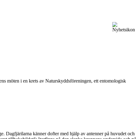
vårens möten i en krets av Naturskyddsföreningen, ett entomologisk
ge. Dagfjärilarna känner dofter med hjälp av antenner på huvudet och