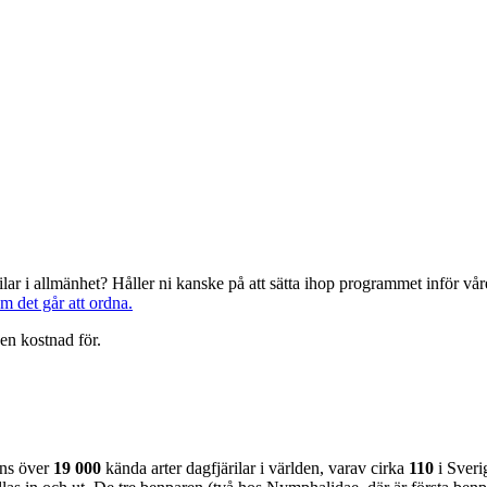
järilar i allmänhet? Håller ni kanske på att sätta ihop programmet inför 
om det går att ordna.
en kostnad för.
nns över
19 000
kända arter dagfjärilar i världen, varav cirka
110
i Sveri