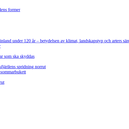
ilens former
 Finland under 120 år
– betydelsen av klimat, landskapstyp och arters sär
r
lar som ska skyddas
fjärilens spridning norrut
idsommarbukett
rut