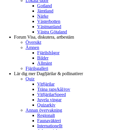
Lokala sidor
Gotland
Jämtland
Närke
Västerbotten
Västmanland
Västra Götaland
Forum
Visa, diskutera, artbestäm
Översikt
Ämnen
Fjärilsfrågor
Bilder
Allmänt
Fjärilsgalleri
Lär dig mer
Dagfjärilar & pollinatörer
Quiz
Vitfjärilar
Träna raps/kål/rov
VitfjärilarSpeed
Juvela vingar
Quizarkiv
Annan övervakning
Regionalt
Faunaväkteri
Internationellt