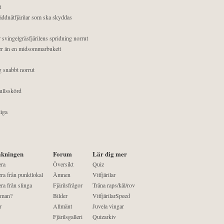
t
äddnätfjärilar som ska skyddas
 svingelgräsfjärilens spridning norrut
mer än en midsommarbukett
g snabbt norrut
ullsskörd
liga
kningen
Forum
Lär dig mer
era
Översikt
Quiz
ra från punktlokal
Ämnen
Vitfjärilar
ra från slinga
Fjärilsfrågor
Träna raps/kål/rov
 man?
Bilder
VitfjärilarSpeed
r
Allmänt
Juvela vingar
Fjärilsgalleri
Quizarkiv