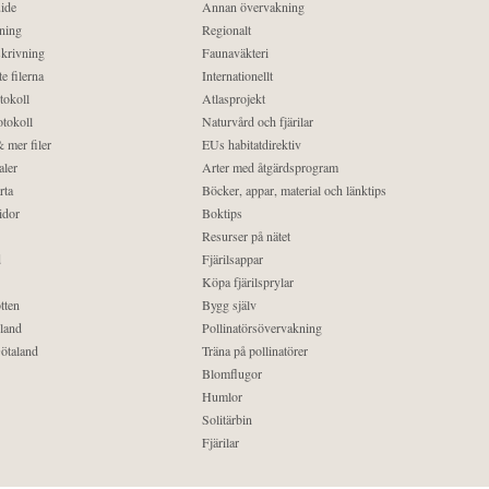
ide
Annan övervakning
ning
Regionalt
krivning
Faunaväkteri
e filerna
Internationellt
tokoll
Atlasprojekt
tokoll
Naturvård och fjärilar
 mer filer
EUs habitatdirektiv
aler
Arter med åtgärdsprogram
rta
Böcker, appar, material och länktips
idor
Boktips
Resurser på nätet
d
Fjärilsappar
Köpa fjärilsprylar
tten
Bygg själv
land
Pollinatörsövervakning
ötaland
Träna på pollinatörer
Blomflugor
Humlor
Solitärbin
Fjärilar