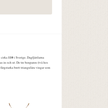
110
v cirka
i Sverige. Dagfjärilarna
s in och ut. De tre benparen (två hos
färgstarka brett triangulära vingar som