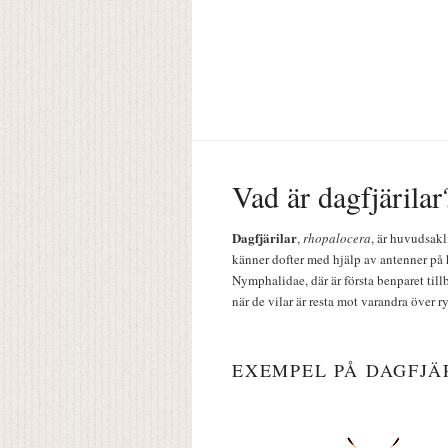
Vad är dagfjärilar
Dagfjärilar
,
rhopalocera
, är huvudsakl
känner dofter med hjälp av antenner på 
Nymphalidae, där är första benparet till
när de vilar är resta mot varandra över r
EXEMPEL PÅ DAGFJÄ