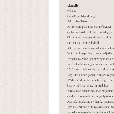
Aktuellt
Nyheter
Aktuell fjärilsforskning
Hela artikellistan
Om forskningsartiklar och referenser
Varför förlorade vi tre svenska dagfjäri
Slingrande slåtter ger större variation
En öländsk blåvingehybrid
Det nya normala får oss att glömma hur
Fortplantningsproblem hos rapsfjärilar 
Svenska svartfläckiga blåvingar sprider 
Förskjuten blomning som försvar mot fj
Fjärilar som pollinerare – en laddad frå
Färg, storlek och genetik skiljer skogs
UV-ljus avslöjar busksnabbvingens lar
Sydrovfjäril har smak för stadslivet
Handel med fjärilar omsätter miljontals 
Vätska i vingmembran kan ge fjärilsvin
Drastisk minskning av danska habitatsp
Fjärilars spridning till nya områden i
Spanska kamgräsfjärilar hotas av allt t