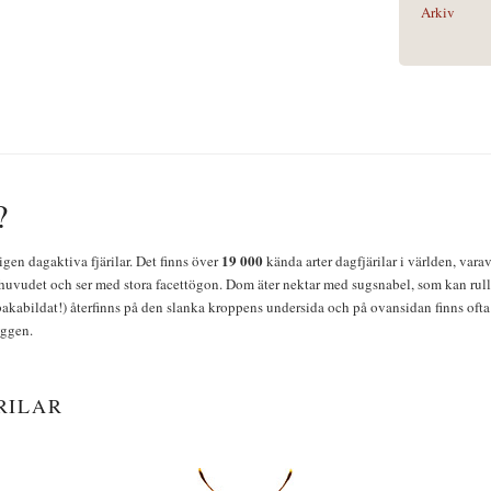
Arkiv
?
19 000
igen dagaktiva fjärilar. Det finns över
kända arter dagfjärilar i världen, vara
huvudet och ser med stora facettögon. Dom äter nektar med sugsnabel, som kan rulla
bakabildat!) återfinns på den slanka kroppens undersida och på ovansidan finns ofta 
yggen.
RILAR