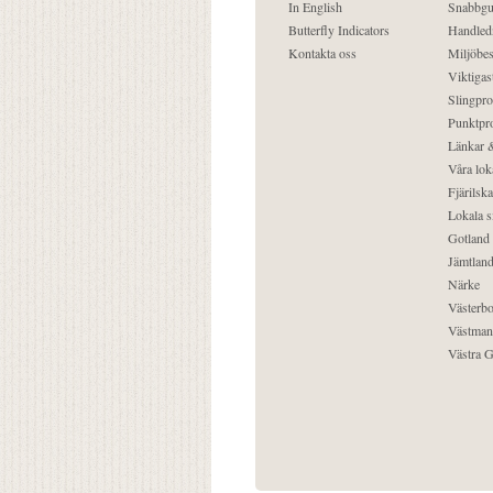
In English
Snabbgu
Butterfly Indicators
Handled
Kontakta oss
Miljöbes
Viktigast
Slingpro
Punktpro
Länkar &
Våra lok
Fjärilska
Lokala s
Gotland
Jämtlan
Närke
Västerbo
Västman
Västra G