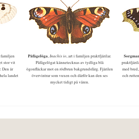
Påfågelöga
Sorgman
 i familjen
,
Inachis io
, art i familjen praktfjärilar.
t stor vit
Påfågelögat kännetecknas av tydliga blå
praktfjäri
r. Den är
ögonfläckar mot en rödbrun bakgrundsfärg. Fjärilen
med bred,
 hela landet
övervintrar som vuxen och därför kan den ses
och rutten
mycket tidigt på våren.