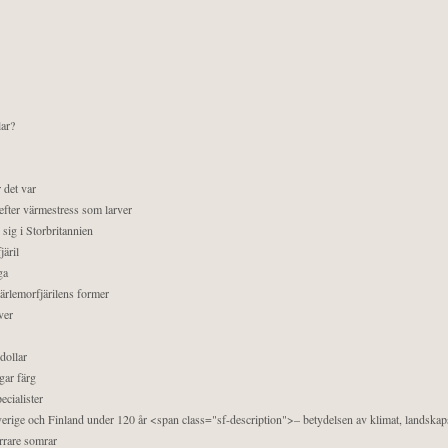
lar?
 det var
efter värmestress som larver
sig i Storbritannien
äril
ga
pärlemorfjärilens former
ver
dollar
gar färg
ecialister
 Sverige och Finland under 120 år <span class="sf-description">– betydelsen av klimat, landska
orrare somrar