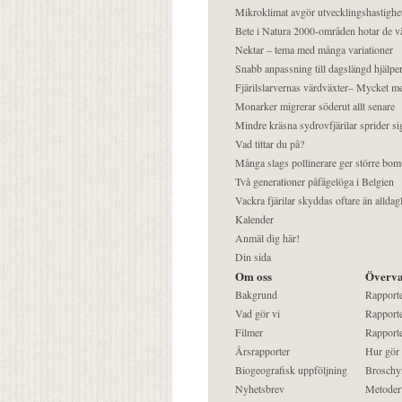
Mikroklimat avgör utvecklingshastighe
Bete i Natura 2000-områden hotar de v
Nektar – tema med många variationer
Snabb anpassning till dagslängd hjälper
Fjärilslarvernas värdväxter– Mycket 
Monarker migrerar söderut allt senare
Mindre kräsna sydrovfjärilar sprider si
Vad tittar du på?
Många slags pollinerare ger större bom
Två generationer påfågelöga i Belgien
Vackra fjärilar skyddas oftare än alldag
Kalender
Anmäl dig här!
Din sida
Om oss
Överva
Bakgrund
Rapport
Vad gör vi
Rapporte
Filmer
Rapporte
Årsrapporter
Hur gör
Biogeografisk uppföljning
Broschy
Nyhetsbrev
Metoder