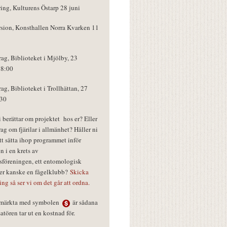
ring, Kulturens Östarp 28 juni
rsion, Konsthallen Norra Kvarken 11
rag, Biblioteket i Mjölby, 23
18:00
rag, Biblioteket i Trollhättan, 27
:30
vi berättar om projektet hos er? Eller
rag om fjärilar i allmänhet? Håller ni
tt sätta ihop programmet inför
n i en krets av
föreningen, ett entomologisk
ler kanske en fågelklubb?
Skicka
ring så ser vi om det går att ordna.
r märkta med symbolen
är sådana
tören tar ut en kostnad för.