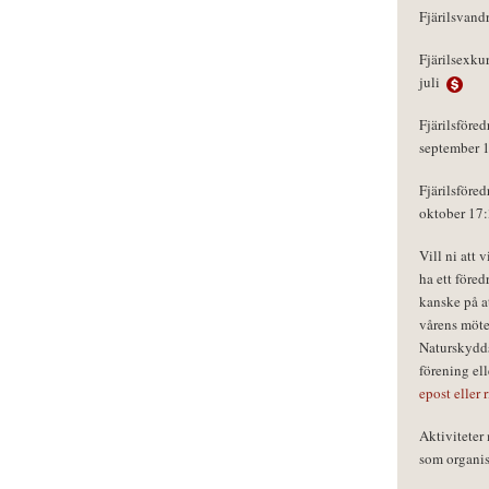
Fjärilsvand
Fjärilsexku
juli
Fjärilsföred
september 
Fjärilsföred
oktober 17
Vill ni att 
ha ett föred
kanske på a
vårens möte
Naturskydds
förening el
epost eller 
Aktivitete
som organisa