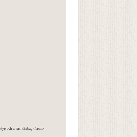
pstyp och arters särdrag</span>