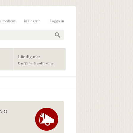
li medlem
In English
Logga in
formulär
Lär dig mer
Dagfjärilar & pollinatörer
ÅNG