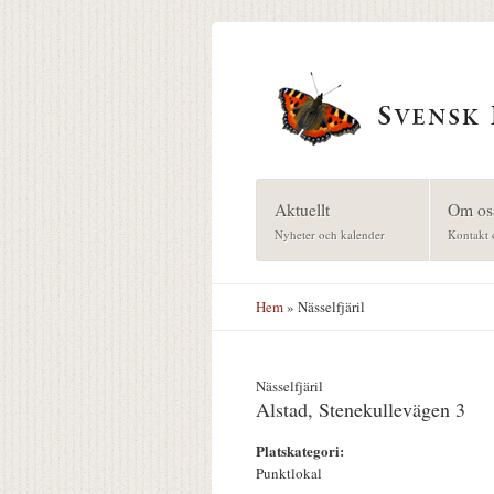
Hoppa till huvudinnehåll
Aktuellt
Om os
Nyheter och kalender
Kontakt 
Hem
» Nässelfjäril
Nässelfjäril
Alstad, Stenekullevägen 3
Platskategori:
Punktlokal