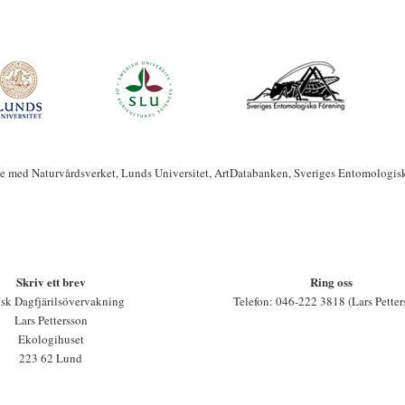
te med Naturvårdsverket, Lunds Universitet, ArtDatabanken, Sveriges Entomologis
Skriv ett brev
Ring oss
sk Dagfjärilsövervakning
Telefon: 046-222 3818 (Lars Petter
Lars Pettersson
Ekologihuset
223 62 Lund