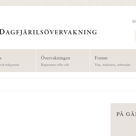
B
Sök
s
Övervakningen
Forum
och bakgrund
Rapportera eller sök
Visa, diskutera, artbestäm
PÅ G