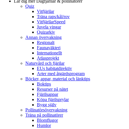
Lär dig mer
Dagfjärilar & pollinatörer
Quiz
Vitfjärilar
Träna raps/kål/rov
VitfjärilarSpeed
Juvela vingar
Quizarkiv
Annan övervakning
Regionalt
Faunaväkteri
Internationellt
Atlasprojekt
Naturvård och fjärilar
EUs habitatdirektiv
Arter med åtgärdsprogram
Böcker, appar, material och länktips
Boktips
Resurser på nätet
Fjärilsappar
Köpa fjärilsprylar
Bygg själv
Pollinatörsövervakning
Träna på pollinatörer
Blomflugor
Humlor