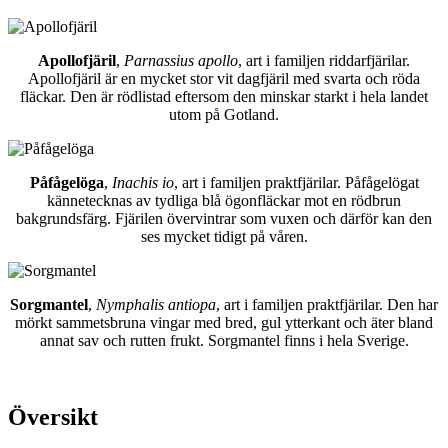
Apollofjäril
,
Parnassius apollo
, art i familjen riddarfjärilar.
Apollofjäril är en mycket stor vit dagfjäril med svarta och röda
fläckar. Den är rödlistad eftersom den minskar starkt i hela landet
utom på Gotland.
Påfågelöga
,
Inachis io
, art i familjen praktfjärilar. Påfågelögat
kännetecknas av tydliga blå ögonfläckar mot en rödbrun
bakgrundsfärg. Fjärilen övervintrar som vuxen och därför kan den
ses mycket tidigt på våren.
Sorgmantel
,
Nymphalis antiopa
, art i familjen praktfjärilar. Den har
mörkt sammetsbruna vingar med bred, gul ytterkant och äter bland
annat sav och rutten frukt. Sorgmantel finns i hela Sverige.
Översikt