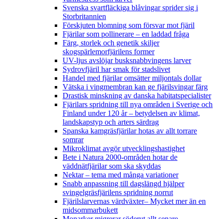
Svenska svartfläckiga blåvingar sprider sig i
Storbritannien
Förskjuten blomning som försvar mot fjäril
Fjärilar som pollinerare – en laddad fråga
Färg, storlek och genetik skiljer
skogspärlemorfjärilens former
UV-ljus avslöjar busksnabbvingens larver
Sydrovfjäril har smak för stadslivet
Handel med fjärilar omsätter miljontals dollar
Vätska i vingmembran kan ge fjärilsvingar färg
Drastisk minskning av danska habitatspecialister
Fjärilars spridning till nya områden i Sverige och
Finland under 120 år
– betydelsen av klimat,
landskapstyp och arters särdrag
Spanska kamgräsfjärilar hotas av allt torrare
somrar
Mikroklimat avgör utvecklingshastighet
Bete i Natura 2000-områden hotar de
väddnätfjärilar som ska skyddas
Nektar – tema med många variationer
Snabb anpassning till dagslängd hjälper
svingelgräsfjärilens spridning norrut
Fjärilslarvernas värdväxter– Mycket mer än en
midsommarbukett
Monarker migrerar söderut allt senare