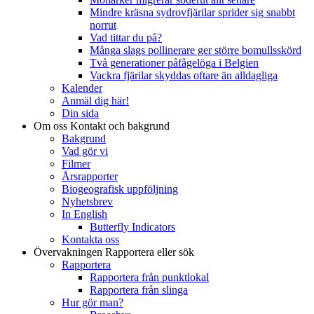
Mindre kräsna sydrovfjärilar sprider sig snabbt
norrut
Vad tittar du på?
Många slags pollinerare ger större bomullsskörd
Två generationer påfågelöga i Belgien
Vackra fjärilar skyddas oftare än alldagliga
Kalender
Anmäl dig här!
Din sida
Om oss
Kontakt och bakgrund
Bakgrund
Vad gör vi
Filmer
Årsrapporter
Biogeografisk uppföljning
Nyhetsbrev
In English
Butterfly Indicators
Kontakta oss
Övervakningen
Rapportera eller sök
Rapportera
Rapportera från punktlokal
Rapportera från slinga
Hur gör man?