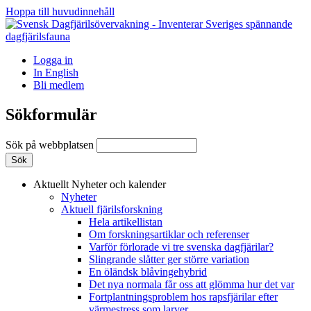
Hoppa till huvudinnehåll
Logga in
In English
Bli medlem
Sökformulär
Sök på webbplatsen
Aktuellt
Nyheter och kalender
Nyheter
Aktuell fjärilsforskning
Hela artikellistan
Om forskningsartiklar och referenser
Varför förlorade vi tre svenska dagfjärilar?
Slingrande slåtter ger större variation
En öländsk blåvingehybrid
Det nya normala får oss att glömma hur det var
Fortplantningsproblem hos rapsfjärilar efter
värmestress som larver