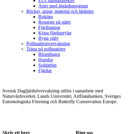
EUs habitatdirektiv
Arter med åtgärdsprogram
Böcker, appar, material och länktips
Boktips
Resurser på nätet
Fjärilsappar
Köpa fjärilsprylar
Bygg själv
Pollinatörsövervakning
Träna på pollinatörer
Blomflugor
Humlor
Solitärbin
Fjärilar
Svensk Dagfjärilsövervakning utförs i samarbete med
Naturvårdsverket, Lunds Universitet, ArtDatabanken, Sveriges
Entomologiska Förening och Butterfly Conservation Europe.
Skriv ett brev
Ring oss