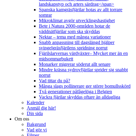
landskapstyp och arters särdrag</span>
Spanska kamgräsfjärilar hotas av allt torrare
somrar
Mikroklimat avgör utvecklingshastighet
Bete i Natura 2000-områden hotar de
väddnätfjärilar som ska skyddas
Nektar – tema med många variationer
Snabb anpassning till dagslängd hjälper
svingelgräsfjärilens spridning norrut
Fjärilslarvernas värdväxter– Mycket mer än en
midsommarbukett
Monarker migrerar söderut allt senare
Mindre kräsna sydrovfjärilar sprider sig snabbt
norrut
Vad tittar du på?
Många slags pollinerare ger större bomullsskörd
Två generationer påfågelöga i Belgien
Vackra fjärilar skyddas oftare än alldagliga
Kalender
Anmäl dig här!
Din sida
Om oss
Bakgrund
Vad gör vi
Filmer