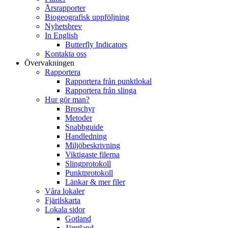
Årsrapporter
Biogeografisk uppföljning
Nyhetsbrev
In English
Butterfly Indicators
Kontakta oss
Övervakningen
Rapportera
Rapportera från punktlokal
Rapportera från slinga
Hur gör man?
Broschyr
Metoder
Snabbguide
Handledning
Miljöbeskrivning
Viktigaste filerna
Slingprotokoll
Punktprotokoll
Länkar & mer filer
Våra lokaler
Fjärilskarta
Lokala sidor
Gotland
Jämtland