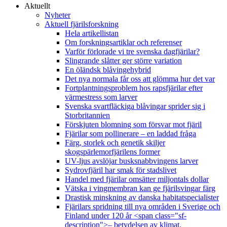
Aktuellt
Nyheter
Aktuell fjärilsforskning
Hela artikellistan
Om forskningsartiklar och referenser
Varför förlorade vi tre svenska dagfjärilar?
Slingrande slåtter ger större variation
En öländsk blåvingehybrid
Det nya normala får oss att glömma hur det var
Fortplantningsproblem hos rapsfjärilar efter
värmestress som larver
Svenska svartfläckiga blåvingar sprider sig i
Storbritannien
Förskjuten blomning som försvar mot fjäril
Fjärilar som pollinerare – en laddad fråga
Färg, storlek och genetik skiljer
skogspärlemorfjärilens former
UV-ljus avslöjar busksnabbvingens larver
Sydrovfjäril har smak för stadslivet
Handel med fjärilar omsätter miljontals dollar
Vätska i vingmembran kan ge fjärilsvingar färg
Drastisk minskning av danska habitatspecialister
Fjärilars spridning till nya områden i Sverige och
Finland under 120 år <span class="sf-
description">– betydelsen av klimat,