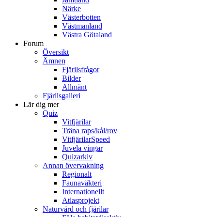
Närke
Västerbotten
Västmanland
Västra Götaland
Forum
Översikt
Ämnen
Fjärilsfrågor
Bilder
Allmänt
Fjärilsgalleri
Lär dig mer
Quiz
Vitfjärilar
Träna raps/kål/rov
VitfjärilarSpeed
Juvela vingar
Quizarkiv
Annan övervakning
Regionalt
Faunaväkteri
Internationellt
Atlasprojekt
Naturvård och fjärilar