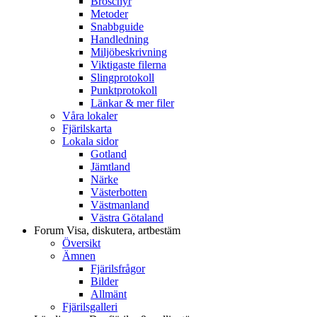
Broschyr
Metoder
Snabbguide
Handledning
Miljöbeskrivning
Viktigaste filerna
Slingprotokoll
Punktprotokoll
Länkar & mer filer
Våra lokaler
Fjärilskarta
Lokala sidor
Gotland
Jämtland
Närke
Västerbotten
Västmanland
Västra Götaland
Forum
Visa, diskutera, artbestäm
Översikt
Ämnen
Fjärilsfrågor
Bilder
Allmänt
Fjärilsgalleri