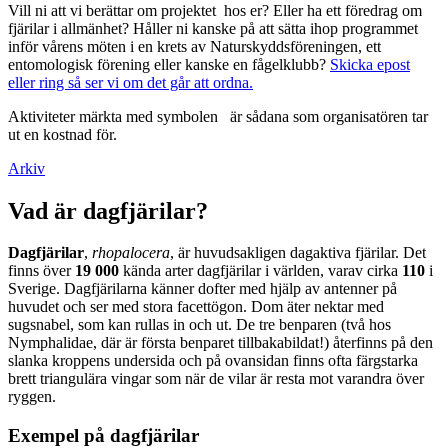
Vill ni att vi berättar om projektet hos er? Eller ha ett föredrag om
fjärilar i allmänhet? Håller ni kanske på att sätta ihop programmet
inför vårens möten i en krets av Naturskyddsföreningen, ett
entomologisk förening eller kanske en fågelklubb?
Skicka epost
eller ring så ser vi om det går att ordna.
Aktiviteter märkta med symbolen
är sådana som organisatören tar
ut en kostnad för.
Arkiv
Vad är dagfjärilar?
Dagfjärilar
,
rhopalocera
, är huvudsakligen dagaktiva fjärilar. Det
finns över
19 000
kända arter dagfjärilar i världen, varav cirka
110
i
Sverige. Dagfjärilarna känner dofter med hjälp av antenner på
huvudet och ser med stora facettögon. Dom äter nektar med
sugsnabel, som kan rullas in och ut. De tre benparen (två hos
Nymphalidae, där är första benparet tillbakabildat!) återfinns på den
slanka kroppens undersida och på ovansidan finns ofta färgstarka
brett triangulära vingar som när de vilar är resta mot varandra över
ryggen.
Exempel på dagfjärilar