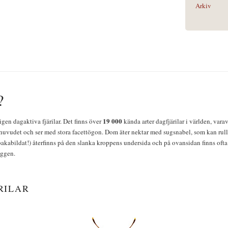
Arkiv
?
19 000
igen dagaktiva fjärilar. Det finns över
kända arter dagfjärilar i världen, vara
huvudet och ser med stora facettögon. Dom äter nektar med sugsnabel, som kan rulla
bakabildat!) återfinns på den slanka kroppens undersida och på ovansidan finns ofta 
yggen.
RILAR