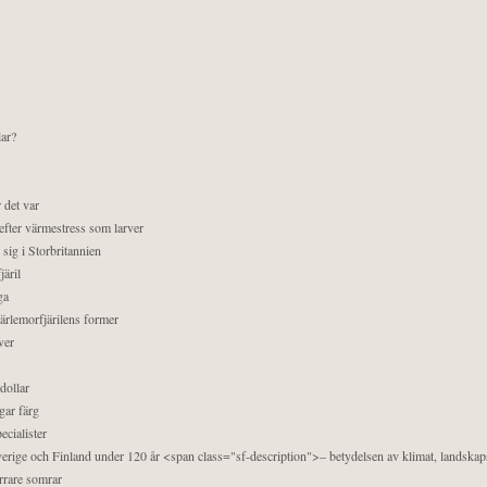
lar?
 det var
efter värmestress som larver
sig i Storbritannien
äril
ga
pärlemorfjärilens former
ver
dollar
gar färg
ecialister
 Sverige och Finland under 120 år <span class="sf-description">– betydelsen av klimat, landska
orrare somrar