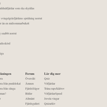
t
äddnätfjärilar som ska skyddas
 svingelgräsfjärilens spridning norrut
mer än en midsommarbukett
g snabbt norrut
ullsskörd
liga
kningen
Forum
Lär dig mer
era
Översikt
Quiz
ra från punktlokal
Ämnen
Vitfjärilar
ra från slinga
Fjärilsfrågor
Träna raps/kål/rov
 man?
Bilder
VitfjärilarSpeed
r
Allmänt
Juvela vingar
Fjärilsgalleri
Quizarkiv