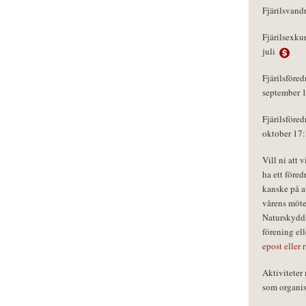
Fjärilsvand
Fjärilsexku
juli
Fjärilsföred
september 
Fjärilsföred
oktober 17
Vill ni att 
ha ett föred
kanske på a
vårens möte
Naturskydds
förening el
epost eller 
Aktivitete
som organisa