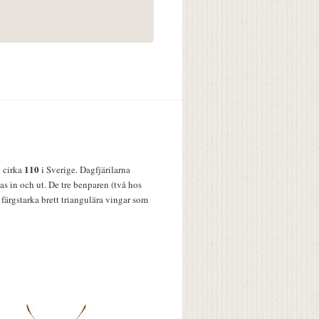
110
v cirka
i Sverige. Dagfjärilarna
s in och ut. De tre benparen (två hos
färgstarka brett triangulära vingar som