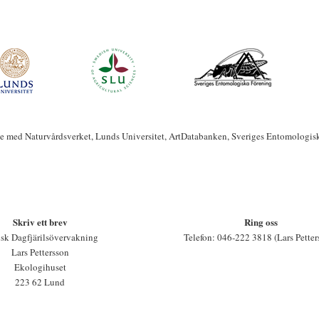
te med Naturvårdsverket, Lunds Universitet, ArtDatabanken, Sveriges Entomologis
Skriv ett brev
Ring oss
sk Dagfjärilsövervakning
Telefon: 046-222 3818 (Lars Petter
Lars Pettersson
Ekologihuset
223 62 Lund