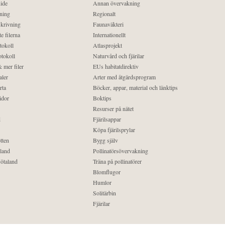
ide
Annan övervakning
ning
Regionalt
krivning
Faunaväkteri
e filerna
Internationellt
tokoll
Atlasprojekt
tokoll
Naturvård och fjärilar
 mer filer
EUs habitatdirektiv
aler
Arter med åtgärdsprogram
rta
Böcker, appar, material och länktips
idor
Boktips
Resurser på nätet
d
Fjärilsappar
Köpa fjärilsprylar
tten
Bygg själv
land
Pollinatörsövervakning
ötaland
Träna på pollinatörer
Blomflugor
Humlor
Solitärbin
Fjärilar