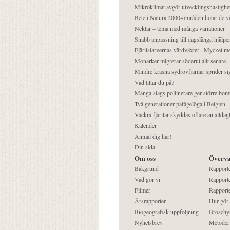
Mikroklimat avgör utvecklingshastighe
Bete i Natura 2000-områden hotar de v
Nektar – tema med många variationer
Snabb anpassning till dagslängd hjälper
Fjärilslarvernas värdväxter– Mycket 
Monarker migrerar söderut allt senare
Mindre kräsna sydrovfjärilar sprider si
Vad tittar du på?
Många slags pollinerare ger större bom
Två generationer påfågelöga i Belgien
Vackra fjärilar skyddas oftare än alldag
Kalender
Anmäl dig här!
Din sida
Om oss
Överva
Bakgrund
Rapport
Vad gör vi
Rapporte
Filmer
Rapporte
Årsrapporter
Hur gör
Biogeografisk uppföljning
Broschy
Nyhetsbrev
Metoder