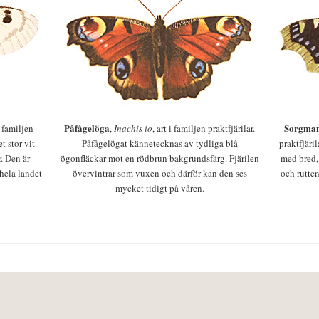
Påfågelöga
Sorgman
 i familjen
,
Inachis io
, art i familjen praktfjärilar.
t stor vit
Påfågelögat kännetecknas av tydliga blå
praktfjäri
r. Den är
ögonfläckar mot en rödbrun bakgrundsfärg. Fjärilen
med bred,
 hela landet
övervintrar som vuxen och därför kan den ses
och rutten
mycket tidigt på våren.