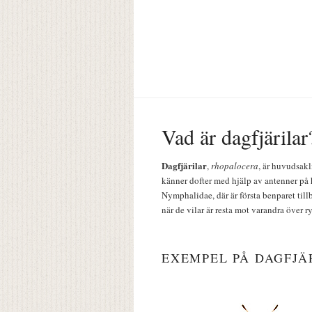
Vad är dagfjärilar
Dagfjärilar
,
rhopalocera
, är huvudsakl
känner dofter med hjälp av antenner på 
Nymphalidae, där är första benparet till
när de vilar är resta mot varandra över r
EXEMPEL PÅ DAGFJÄ