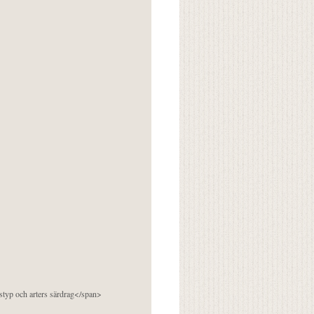
pstyp och arters särdrag</span>