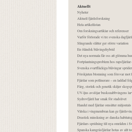
Aktuellt
Nyheter
Aktuell fjärilsforskning
Hela artikellistan
Om forskningsartiklar och referenser
Varför förlorade vi tre svenska dagfjäri
Slingrande slåtter ger större variation
En öländsk blåvingehybrid
Det nya normala får oss att glömma hur
Fortplantningsproblem hos rapsfjärilar 
Svenska svartfläckiga blåvingar sprider 
Förskjuten blomning som försvar mot fj
Fjärilar som pollinerare – en laddad frå
Färg, storlek och genetik skiljer skogs
UV-ljus avslöjar busksnabbvingens lar
Sydrovfjäril har smak för stadslivet
Handel med fjärilar omsätter miljontals 
Vätska i vingmembran kan ge fjärilsvin
Drastisk minskning av danska habitatsp
Fjärilars spridning till nya områden i
Spanska kamgräsfjärilar hotas av allt t