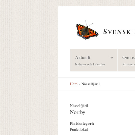
Hoppa till huvudinnehåll
Aktuellt
Om os
Nyheter och kalender
Kontakt 
Hem
» Nässelfjäril
Nässelfjäril
Norrby
Platskategori:
Punktlokal