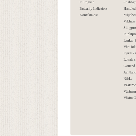
In English
Snabbgu
Butterfly Indicators
Handled
Kontakta oss
Miljöbes
Viktigast
Slingpro
Punktpro
Länkar &
Våra lok
Fjärilska
Lokala s
Gotland
Jämtlan
Närke
Västerbo
Västman
Västra G