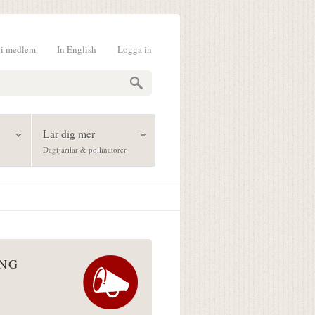
li medlem
In English
Logga in
formulär
Lär dig mer
Dagfjärilar & pollinatörer
ÅNG