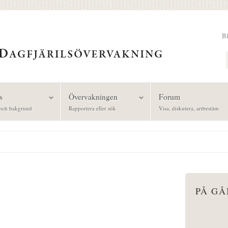
B
Sök
s
Övervakningen
Forum
och bakgrund
Rapportera eller sök
Visa, diskutera, artbestäm
PÅ G