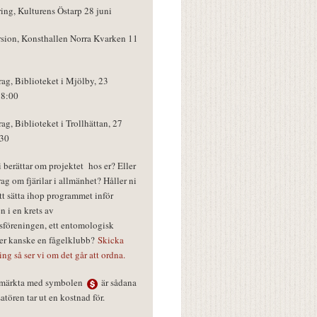
ring, Kulturens Östarp 28 juni
rsion, Konsthallen Norra Kvarken 11
rag, Biblioteket i Mjölby, 23
18:00
rag, Biblioteket i Trollhättan, 27
:30
vi berättar om projektet hos er? Eller
rag om fjärilar i allmänhet? Håller ni
tt sätta ihop programmet inför
n i en krets av
föreningen, ett entomologisk
ler kanske en fågelklubb?
Skicka
ring så ser vi om det går att ordna.
r märkta med symbolen
är sådana
tören tar ut en kostnad för.