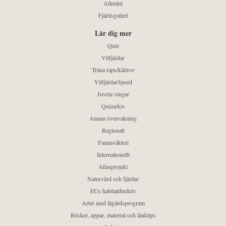
Allmänt
Fjärilsgalleri
Lär dig mer
Quiz
Vitfjärilar
Träna raps/kål/rov
VitfjärilarSpeed
Juvela vingar
Quizarkiv
Annan övervakning
Regionalt
Faunaväkteri
Internationellt
Atlasprojekt
Naturvård och fjärilar
EUs habitatdirektiv
Arter med åtgärdsprogram
Böcker, appar, material och länktips