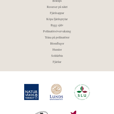
Boktips
Resurser på nätet
Fjärilsappar
Köpa fjärilsprylar
Bygg själv
Pollinatörsövervakning
Träna på pollinatörer
Blomflugor
Humlor
Solitärbin
Fjärilar