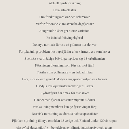
Aktuell fjärilsforskning
Hela artikellistan
Om forskningsartiklar och referenser
Varför förlorade vi tre svenska dagfjärilar?
Slingrande slåtter ger större variation
En öländsk blåvingehybrid
Det nya normala får oss att glömma hur det var
Fortplantningsproblem hos rapsfjärilar efter värmestress som larver
Svenska svartfläckiga blåvingar sprider sig i Storbritannien
Förskjuten blomning som försvar mot fjäril
Fjärilar som pollinerare – en laddad fråga
Färg, storlek och genetik skiljer skogspärlemorfjärilens former
UV-ljus avslöjar busksnabbvingens larver
Sydrovfjäril har smak för stadslivet
Handel med fjärilar omsätter miljontals dollar
Vätska i vingmembran kan ge fjärilsvingar färg
Drastisk minskning av danska habitatspecialister
Fjärilars spridning till nya områden i Sverige och Finland under 120 år <span
class="sf-description">– betydelsen av klimat, landskapstyp och arters