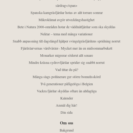
särdrag</span>
Spanska kamgräsfjärilar hotas av allt torrare somrar
Mikroklimat avgör utvecklingshastighet
Bete i Natura 2000-områden hotar de väddnätfjärilar som ska skyddas
Nektar – tema med många variationer
Snabb anpassning till dagslängd hjälper svingelgräsfjärilens spridning norrut
Fjärilslarvernas värdväxter– Mycket mer än en midsommarbukett
Monarker migrerar söderut allt senare
Mindre kräsna sydrovfjärilar sprider sig snabbt norrut
Vad tittar du på?
Många slags pollinerare ger större bomullsskörd
Två generationer påfågelöga i Belgien
Vackra fjärilar skyddas oftare än alldagliga
Kalender
Anmäl dig här!
Din sida
Om oss
Bakgrund