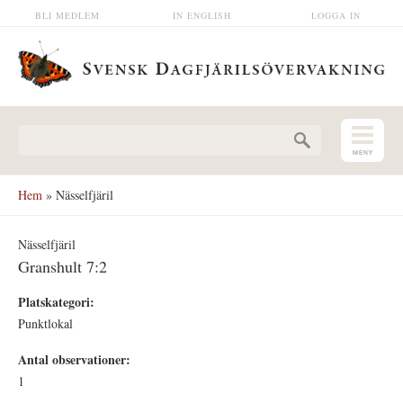
Hoppa till huvudinnehåll
BLI MEDLEM
IN ENGLISH
LOGGA IN
Sökformulär
Hem
» Nässelfjäril
Nässelfjäril
Granshult 7:2
Platskategori:
Punktlokal
Antal observationer:
1