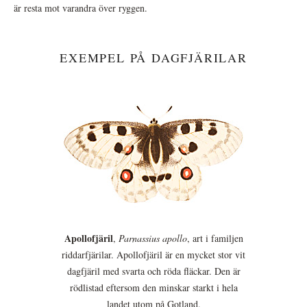
är resta mot varandra över ryggen.
EXEMPEL PÅ DAGFJÄRILAR
Apollofjäril
,
Parnassius apollo
, art i familjen
riddarfjärilar. Apollofjäril är en mycket stor vit
dagfjäril med svarta och röda fläckar. Den är
rödlistad eftersom den minskar starkt i hela
landet utom på Gotland.