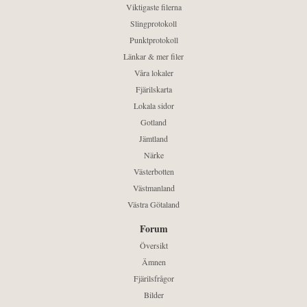
Viktigaste filerna
Slingprotokoll
Punktprotokoll
Länkar & mer filer
Våra lokaler
Fjärilskarta
Lokala sidor
Gotland
Jämtland
Närke
Västerbotten
Västmanland
Västra Götaland
Forum
Översikt
Ämnen
Fjärilsfrågor
Bilder