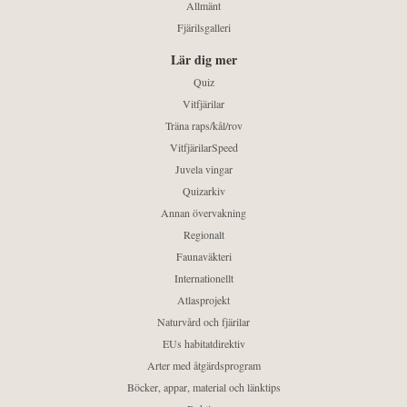
Allmänt
Fjärilsgalleri
Lär dig mer
Quiz
Vitfjärilar
Träna raps/kål/rov
VitfjärilarSpeed
Juvela vingar
Quizarkiv
Annan övervakning
Regionalt
Faunaväkteri
Internationellt
Atlasprojekt
Naturvård och fjärilar
EUs habitatdirektiv
Arter med åtgärdsprogram
Böcker, appar, material och länktips