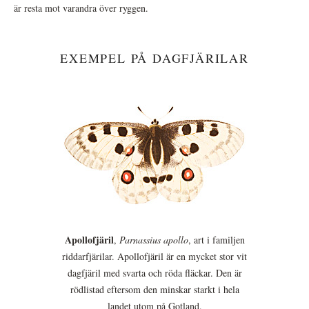
är resta mot varandra över ryggen.
EXEMPEL PÅ DAGFJÄRILAR
Apollofjäril
,
Parnassius apollo
, art i familjen
riddarfjärilar. Apollofjäril är en mycket stor vit
dagfjäril med svarta och röda fläckar. Den är
rödlistad eftersom den minskar starkt i hela
landet utom på Gotland.