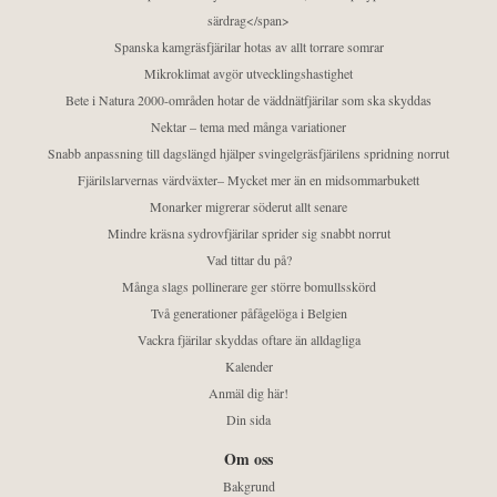
särdrag</span>
Spanska kamgräsfjärilar hotas av allt torrare somrar
Mikroklimat avgör utvecklingshastighet
Bete i Natura 2000-områden hotar de väddnätfjärilar som ska skyddas
Nektar – tema med många variationer
Snabb anpassning till dagslängd hjälper svingelgräsfjärilens spridning norrut
Fjärilslarvernas värdväxter– Mycket mer än en midsommarbukett
Monarker migrerar söderut allt senare
Mindre kräsna sydrovfjärilar sprider sig snabbt norrut
Vad tittar du på?
Många slags pollinerare ger större bomullsskörd
Två generationer påfågelöga i Belgien
Vackra fjärilar skyddas oftare än alldagliga
Kalender
Anmäl dig här!
Din sida
Om oss
Bakgrund