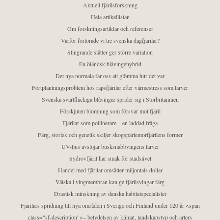
Aktuell fjärilsforskning
Hela artikellistan
Om forskningsartiklar och referenser
Varför förlorade vi tre svenska dagfjärilar?
Slingrande slåtter ger större variation
En öländsk blåvingehybrid
Det nya normala får oss att glömma hur det var
Fortplantningsproblem hos rapsfjärilar efter värmestress som larver
Svenska svartfläckiga blåvingar sprider sig i Storbritannien
Förskjuten blomning som försvar mot fjäril
Fjärilar som pollinerare – en laddad fråga
Färg, storlek och genetik skiljer skogspärlemorfjärilens former
UV-ljus avslöjar busksnabbvingens larver
Sydrovfjäril har smak för stadslivet
Handel med fjärilar omsätter miljontals dollar
Vätska i vingmembran kan ge fjärilsvingar färg
Drastisk minskning av danska habitatspecialister
Fjärilars spridning till nya områden i Sverige och Finland under 120 år <span
class="sf-description">– betydelsen av klimat, landskapstyp och arters