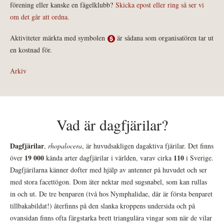
förening eller kanske en fågelklubb?
Skicka epost eller ring så ser vi
om det går att ordna.
Aktiviteter märkta med symbolen
är sådana som organisatören tar ut
en kostnad för.
Arkiv
Vad är dagfjärilar?
Dagfjärilar
,
rhopalocera
, är huvudsakligen dagaktiva fjärilar. Det finns
19 000
110
över
kända arter dagfjärilar i världen, varav cirka
i Sverige.
Dagfjärilarna känner dofter med hjälp av antenner på huvudet och ser
med stora facettögon. Dom äter nektar med sugsnabel, som kan rullas
in och ut. De tre benparen (två hos Nymphalidae, där är första benparet
tillbakabildat!) återfinns på den slanka kroppens undersida och på
ovansidan finns ofta färgstarka brett triangulära vingar som när de vilar