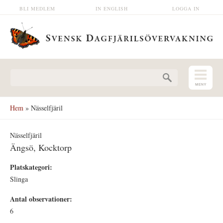
Hoppa till huvudinnehåll
BLI MEDLEM
IN ENGLISH
LOGGA IN
Sökformulär
Hem
» Nässelfjäril
Nässelfjäril
Ängsö, Kocktorp
Platskategori:
Slinga
Antal observationer:
6