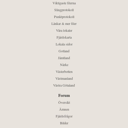
Viktigaste filerna
Slingprotokoll
Punktprotokoll
Länkar & mer filer
Våra lokaler
Fjärilskarta
Lokala sidor
Gotland
Jämtland
Närke
Västerbotten
Västmanland
Västra Götaland
Forum
Översikt
Ämnen
Fjärilsfrågor
Bilder