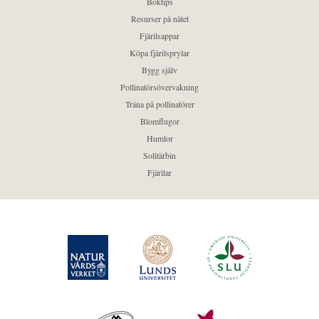
Boktips
Resurser på nätet
Fjärilsappar
Köpa fjärilsprylar
Bygg själv
Pollinatörsövervakning
Träna på pollinatörer
Blomflugor
Humlor
Solitärbin
Fjärilar