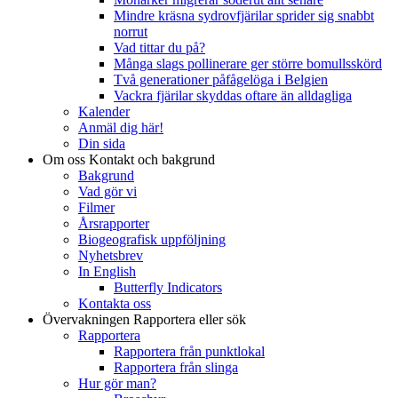
Mindre kräsna sydrovfjärilar sprider sig snabbt
norrut
Vad tittar du på?
Många slags pollinerare ger större bomullsskörd
Två generationer påfågelöga i Belgien
Vackra fjärilar skyddas oftare än alldagliga
Kalender
Anmäl dig här!
Din sida
Om oss
Kontakt och bakgrund
Bakgrund
Vad gör vi
Filmer
Årsrapporter
Biogeografisk uppföljning
Nyhetsbrev
In English
Butterfly Indicators
Kontakta oss
Övervakningen
Rapportera eller sök
Rapportera
Rapportera från punktlokal
Rapportera från slinga
Hur gör man?