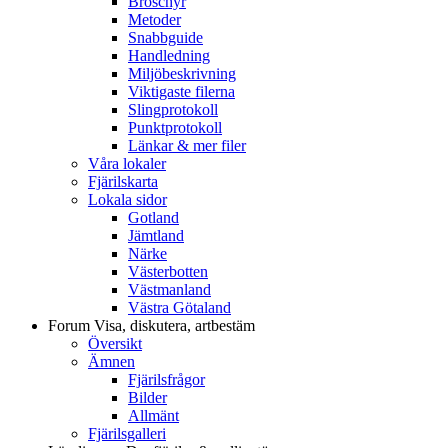
Broschyr
Metoder
Snabbguide
Handledning
Miljöbeskrivning
Viktigaste filerna
Slingprotokoll
Punktprotokoll
Länkar & mer filer
Våra lokaler
Fjärilskarta
Lokala sidor
Gotland
Jämtland
Närke
Västerbotten
Västmanland
Västra Götaland
Forum
Visa, diskutera, artbestäm
Översikt
Ämnen
Fjärilsfrågor
Bilder
Allmänt
Fjärilsgalleri