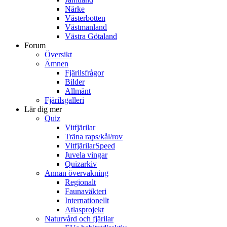
Närke
Västerbotten
Västmanland
Västra Götaland
Forum
Översikt
Ämnen
Fjärilsfrågor
Bilder
Allmänt
Fjärilsgalleri
Lär dig mer
Quiz
Vitfjärilar
Träna raps/kål/rov
VitfjärilarSpeed
Juvela vingar
Quizarkiv
Annan övervakning
Regionalt
Faunaväkteri
Internationellt
Atlasprojekt
Naturvård och fjärilar