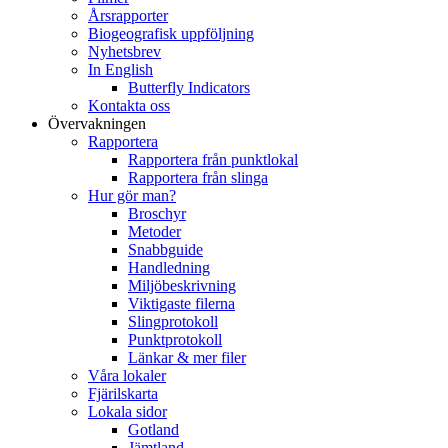
Årsrapporter
Biogeografisk uppföljning
Nyhetsbrev
In English
Butterfly Indicators
Kontakta oss
Övervakningen
Rapportera
Rapportera från punktlokal
Rapportera från slinga
Hur gör man?
Broschyr
Metoder
Snabbguide
Handledning
Miljöbeskrivning
Viktigaste filerna
Slingprotokoll
Punktprotokoll
Länkar & mer filer
Våra lokaler
Fjärilskarta
Lokala sidor
Gotland
Jämtland