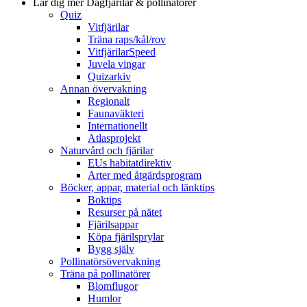
Lär dig mer
Dagfjärilar & pollinatörer
Quiz
Vitfjärilar
Träna raps/kål/rov
VitfjärilarSpeed
Juvela vingar
Quizarkiv
Annan övervakning
Regionalt
Faunaväkteri
Internationellt
Atlasprojekt
Naturvård och fjärilar
EUs habitatdirektiv
Arter med åtgärdsprogram
Böcker, appar, material och länktips
Boktips
Resurser på nätet
Fjärilsappar
Köpa fjärilsprylar
Bygg själv
Pollinatörsövervakning
Träna på pollinatörer
Blomflugor
Humlor