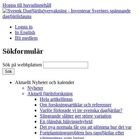
Hoppa till huvudinnehåll
Logga in
In English
Bli medlem
Sökformulär
Sök på webbplatsen
Aktuellt
Nyheter och kalender
Nyheter
Aktuell fjärilsforskning
Hela artikellistan
Om forskningsartiklar och referenser
Varför förlorade vi tre svenska dagfjärilar?
Slingrande slåtter ger större variation
En öländsk blåvingehybrid
Det nya normala får oss att glömma hur det var
Fortplantningsproblem hos rapsfjärilar efter
värmestress som larver