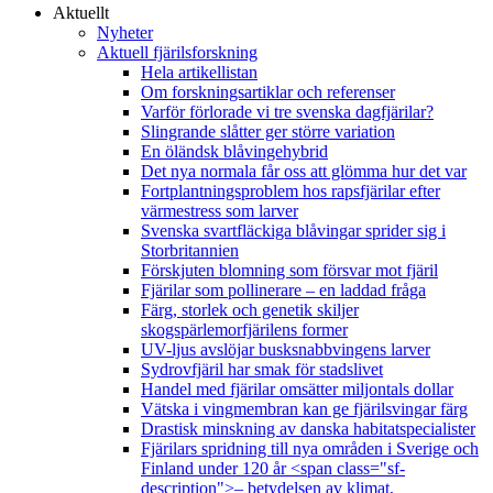
Aktuellt
Nyheter
Aktuell fjärilsforskning
Hela artikellistan
Om forskningsartiklar och referenser
Varför förlorade vi tre svenska dagfjärilar?
Slingrande slåtter ger större variation
En öländsk blåvingehybrid
Det nya normala får oss att glömma hur det var
Fortplantningsproblem hos rapsfjärilar efter
värmestress som larver
Svenska svartfläckiga blåvingar sprider sig i
Storbritannien
Förskjuten blomning som försvar mot fjäril
Fjärilar som pollinerare – en laddad fråga
Färg, storlek och genetik skiljer
skogspärlemorfjärilens former
UV-ljus avslöjar busksnabbvingens larver
Sydrovfjäril har smak för stadslivet
Handel med fjärilar omsätter miljontals dollar
Vätska i vingmembran kan ge fjärilsvingar färg
Drastisk minskning av danska habitatspecialister
Fjärilars spridning till nya områden i Sverige och
Finland under 120 år <span class="sf-
description">– betydelsen av klimat,