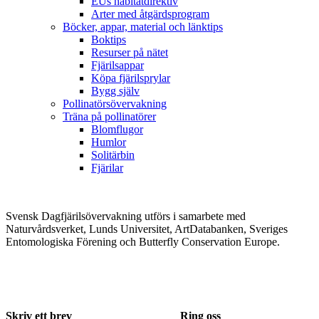
EUs habitatdirektiv
Arter med åtgärdsprogram
Böcker, appar, material och länktips
Boktips
Resurser på nätet
Fjärilsappar
Köpa fjärilsprylar
Bygg själv
Pollinatörsövervakning
Träna på pollinatörer
Blomflugor
Humlor
Solitärbin
Fjärilar
Svensk Dagfjärilsövervakning utförs i samarbete med
Naturvårdsverket, Lunds Universitet, ArtDatabanken, Sveriges
Entomologiska Förening och Butterfly Conservation Europe.
Skriv ett brev
Ring oss