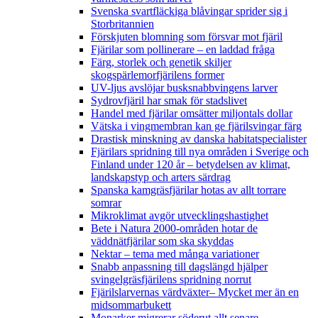
Svenska svartfläckiga blåvingar sprider sig i
Storbritannien
Förskjuten blomning som försvar mot fjäril
Fjärilar som pollinerare – en laddad fråga
Färg, storlek och genetik skiljer
skogspärlemorfjärilens former
UV-ljus avslöjar busksnabbvingens larver
Sydrovfjäril har smak för stadslivet
Handel med fjärilar omsätter miljontals dollar
Vätska i vingmembran kan ge fjärilsvingar färg
Drastisk minskning av danska habitatspecialister
Fjärilars spridning till nya områden i Sverige och
Finland under 120 år
– betydelsen av klimat,
landskapstyp och arters särdrag
Spanska kamgräsfjärilar hotas av allt torrare
somrar
Mikroklimat avgör utvecklingshastighet
Bete i Natura 2000-områden hotar de
väddnätfjärilar som ska skyddas
Nektar – tema med många variationer
Snabb anpassning till dagslängd hjälper
svingelgräsfjärilens spridning norrut
Fjärilslarvernas värdväxter– Mycket mer än en
midsommarbukett
Monarker migrerar söderut allt senare