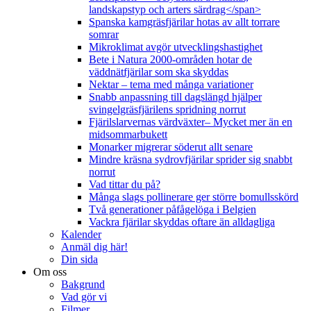
landskapstyp och arters särdrag</span>
Spanska kamgräsfjärilar hotas av allt torrare
somrar
Mikroklimat avgör utvecklingshastighet
Bete i Natura 2000-områden hotar de
väddnätfjärilar som ska skyddas
Nektar – tema med många variationer
Snabb anpassning till dagslängd hjälper
svingelgräsfjärilens spridning norrut
Fjärilslarvernas värdväxter– Mycket mer än en
midsommarbukett
Monarker migrerar söderut allt senare
Mindre kräsna sydrovfjärilar sprider sig snabbt
norrut
Vad tittar du på?
Många slags pollinerare ger större bomullsskörd
Två generationer påfågelöga i Belgien
Vackra fjärilar skyddas oftare än alldagliga
Kalender
Anmäl dig här!
Din sida
Om oss
Bakgrund
Vad gör vi
Filmer