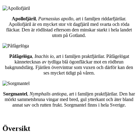
Apollofjäril
,
Parnassius apollo
, art i familjen riddarfjärilar.
Apollofjäril är en mycket stor vit dagfjäril med svarta och röda
fläckar. Den är rödlistad eftersom den minskar starkt i hela landet
utom på Gotland.
Påfågelöga
,
Inachis io
, art i familjen praktfjärilar. Påfågelögat
kännetecknas av tydliga blå ögonfläckar mot en rödbrun
bakgrundsfärg. Fjärilen övervintrar som vuxen och därför kan den
ses mycket tidigt på våren.
Sorgmantel
,
Nymphalis antiopa
, art i familjen praktfjärilar. Den har
mörkt sammetsbruna vingar med bred, gul ytterkant och äter bland
annat sav och rutten frukt. Sorgmantel finns i hela Sverige.
Översikt