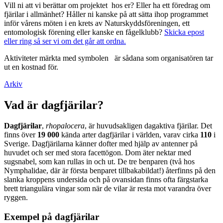
Vill ni att vi berättar om projektet hos er? Eller ha ett föredrag om
fjärilar i allmänhet? Håller ni kanske på att sätta ihop programmet
inför vårens möten i en krets av Naturskyddsföreningen, ett
entomologisk förening eller kanske en fågelklubb?
Skicka epost
eller ring så ser vi om det går att ordna.
Aktiviteter märkta med symbolen
är sådana som organisatören tar
ut en kostnad för.
Arkiv
Vad är dagfjärilar?
Dagfjärilar
,
rhopalocera
, är huvudsakligen dagaktiva fjärilar. Det
finns över
19 000
kända arter dagfjärilar i världen, varav cirka
110
i
Sverige. Dagfjärilarna känner dofter med hjälp av antenner på
huvudet och ser med stora facettögon. Dom äter nektar med
sugsnabel, som kan rullas in och ut. De tre benparen (två hos
Nymphalidae, där är första benparet tillbakabildat!) återfinns på den
slanka kroppens undersida och på ovansidan finns ofta färgstarka
brett triangulära vingar som när de vilar är resta mot varandra över
ryggen.
Exempel på dagfjärilar