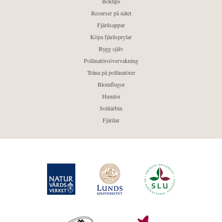
Boktips
Resurser på nätet
Fjärilsappar
Köpa fjärilsprylar
Bygg själv
Pollinatörsövervakning
Träna på pollinatörer
Blomflugor
Humlor
Solitärbin
Fjärilar