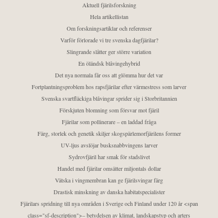
Aktuell fjärilsforskning
Hela artikellistan
Om forskningsartiklar och referenser
Varför förlorade vi tre svenska dagfjärilar?
Slingrande slåtter ger större variation
En öländsk blåvingehybrid
Det nya normala får oss att glömma hur det var
Fortplantningsproblem hos rapsfjärilar efter värmestress som larver
Svenska svartfläckiga blåvingar sprider sig i Storbritannien
Förskjuten blomning som försvar mot fjäril
Fjärilar som pollinerare – en laddad fråga
Färg, storlek och genetik skiljer skogspärlemorfjärilens former
UV-ljus avslöjar busksnabbvingens larver
Sydrovfjäril har smak för stadslivet
Handel med fjärilar omsätter miljontals dollar
Vätska i vingmembran kan ge fjärilsvingar färg
Drastisk minskning av danska habitatspecialister
Fjärilars spridning till nya områden i Sverige och Finland under 120 år <span
class="sf-description">– betydelsen av klimat, landskapstyp och arters