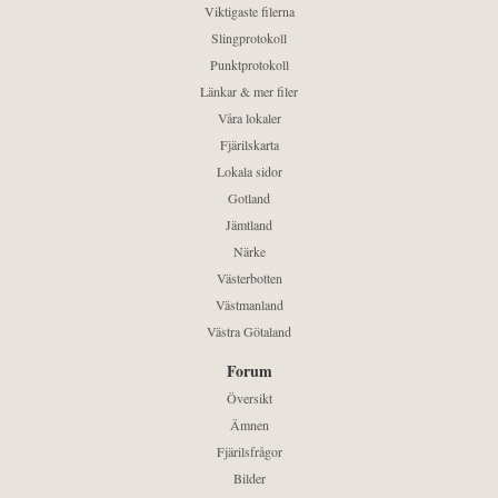
Viktigaste filerna
Slingprotokoll
Punktprotokoll
Länkar & mer filer
Våra lokaler
Fjärilskarta
Lokala sidor
Gotland
Jämtland
Närke
Västerbotten
Västmanland
Västra Götaland
Forum
Översikt
Ämnen
Fjärilsfrågor
Bilder