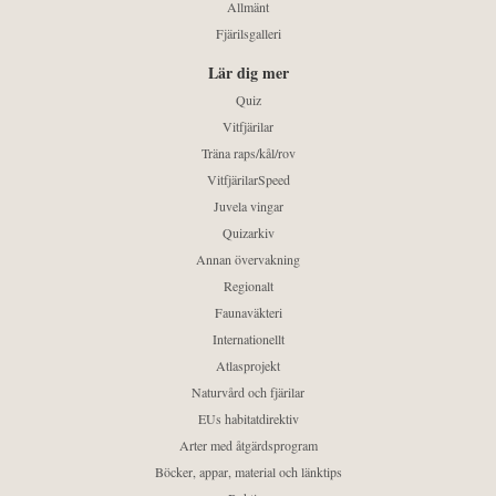
Allmänt
Fjärilsgalleri
Lär dig mer
Quiz
Vitfjärilar
Träna raps/kål/rov
VitfjärilarSpeed
Juvela vingar
Quizarkiv
Annan övervakning
Regionalt
Faunaväkteri
Internationellt
Atlasprojekt
Naturvård och fjärilar
EUs habitatdirektiv
Arter med åtgärdsprogram
Böcker, appar, material och länktips