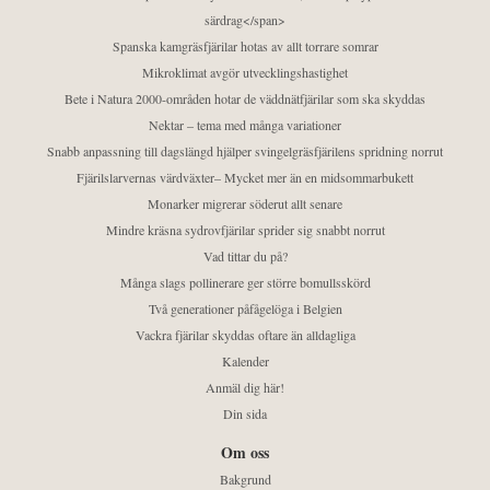
särdrag</span>
Spanska kamgräsfjärilar hotas av allt torrare somrar
Mikroklimat avgör utvecklingshastighet
Bete i Natura 2000-områden hotar de väddnätfjärilar som ska skyddas
Nektar – tema med många variationer
Snabb anpassning till dagslängd hjälper svingelgräsfjärilens spridning norrut
Fjärilslarvernas värdväxter– Mycket mer än en midsommarbukett
Monarker migrerar söderut allt senare
Mindre kräsna sydrovfjärilar sprider sig snabbt norrut
Vad tittar du på?
Många slags pollinerare ger större bomullsskörd
Två generationer påfågelöga i Belgien
Vackra fjärilar skyddas oftare än alldagliga
Kalender
Anmäl dig här!
Din sida
Om oss
Bakgrund