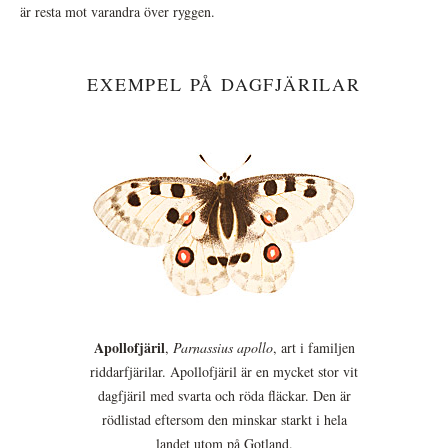
är resta mot varandra över ryggen.
EXEMPEL PÅ DAGFJÄRILAR
Apollofjäril
,
Parnassius apollo
, art i familjen
riddarfjärilar. Apollofjäril är en mycket stor vit
dagfjäril med svarta och röda fläckar. Den är
rödlistad eftersom den minskar starkt i hela
landet utom på Gotland.