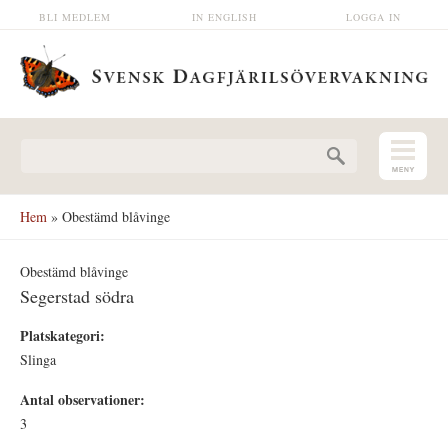
Hoppa till huvudinnehåll
BLI MEDLEM
IN ENGLISH
LOGGA IN
Sökformulär
Hem
» Obestämd blåvinge
Obestämd blåvinge
Segerstad södra
Platskategori:
Slinga
Antal observationer:
3