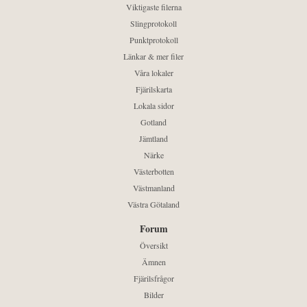
Viktigaste filerna
Slingprotokoll
Punktprotokoll
Länkar & mer filer
Våra lokaler
Fjärilskarta
Lokala sidor
Gotland
Jämtland
Närke
Västerbotten
Västmanland
Västra Götaland
Forum
Översikt
Ämnen
Fjärilsfrågor
Bilder