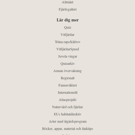
Allmänt
Fjärilsgalleri
Lär dig mer
Quiz
Vitfjärilar
Träna raps/kål/rov
VitfjärilarSpeed
Juvela vingar
Quizarkiv
Annan övervakning
Regionalt
Faunaväkteri
Internationellt
Atlasprojekt
Naturvård och fjärilar
EUs habitatdirektiv
Arter med åtgärdsprogram
Böcker, appar, material och länktips