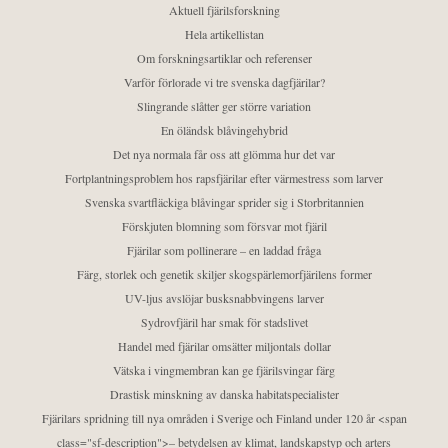
Aktuell fjärilsforskning
Hela artikellistan
Om forskningsartiklar och referenser
Varför förlorade vi tre svenska dagfjärilar?
Slingrande slåtter ger större variation
En öländsk blåvingehybrid
Det nya normala får oss att glömma hur det var
Fortplantningsproblem hos rapsfjärilar efter värmestress som larver
Svenska svartfläckiga blåvingar sprider sig i Storbritannien
Förskjuten blomning som försvar mot fjäril
Fjärilar som pollinerare – en laddad fråga
Färg, storlek och genetik skiljer skogspärlemorfjärilens former
UV-ljus avslöjar busksnabbvingens larver
Sydrovfjäril har smak för stadslivet
Handel med fjärilar omsätter miljontals dollar
Vätska i vingmembran kan ge fjärilsvingar färg
Drastisk minskning av danska habitatspecialister
Fjärilars spridning till nya områden i Sverige och Finland under 120 år <span
class="sf-description">– betydelsen av klimat, landskapstyp och arters