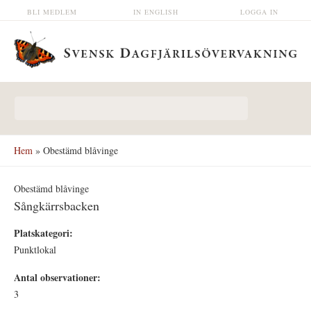
Hoppa till huvudinnehåll
BLI MEDLEM
IN ENGLISH
LOGGA IN
Sökformulär
Hem
» Obestämd blåvinge
Obestämd blåvinge
Sångkärrsbacken
Platskategori:
Punktlokal
Antal observationer:
3