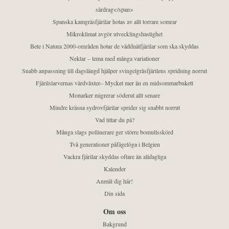
särdrag</span>
Spanska kamgräsfjärilar hotas av allt torrare somrar
Mikroklimat avgör utvecklingshastighet
Bete i Natura 2000-områden hotar de väddnätfjärilar som ska skyddas
Nektar – tema med många variationer
Snabb anpassning till dagslängd hjälper svingelgräsfjärilens spridning norrut
Fjärilslarvernas värdväxter– Mycket mer än en midsommarbukett
Monarker migrerar söderut allt senare
Mindre kräsna sydrovfjärilar sprider sig snabbt norrut
Vad tittar du på?
Många slags pollinerare ger större bomullsskörd
Två generationer påfågelöga i Belgien
Vackra fjärilar skyddas oftare än alldagliga
Kalender
Anmäl dig här!
Din sida
Om oss
Bakgrund