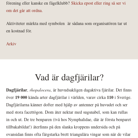
förening eller kanske en fågelklubb?
Skicka epost eller ring så ser vi
om det går att ordna.
Aktiviteter märkta med symbolen
är sådana som organisatören tar ut
en kostnad för.
Arkiv
Vad är dagfjärilar?
Dagfjärilar
,
rhopalocera
, är huvudsakligen dagaktiva fjärilar. Det finns
19 000
110
över
kända arter dagfjärilar i världen, varav cirka
i Sverige.
Dagfjärilarna känner dofter med hjälp av antenner på huvudet och ser
med stora facettögon. Dom äter nektar med sugsnabel, som kan rullas
in och ut. De tre benparen (två hos Nymphalidae, där är första benparet
tillbakabildat!) återfinns på den slanka kroppens undersida och på
ovansidan finns ofta färgstarka brett triangulära vingar som när de vilar