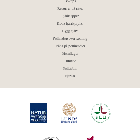
Boktips
Resurser på nätet
Fjärilsappar
Köpa fjärilsprylar
Bygg själv
Pollinatörsövervakning
Träna på pollinatörer
Blomflugor
Humlor
Solitärbin
Fjärilar