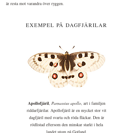
är resta mot varandra över ryggen.
EXEMPEL PÅ DAGFJÄRILAR
Apollofjäril
,
Parnassius apollo
, art i familjen
riddarfjärilar. Apollofjäril är en mycket stor vit
dagfjäril med svarta och röda fläckar. Den är
rödlistad eftersom den minskar starkt i hela
landet utom på Gotland.