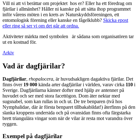
Vill ni att vi berättar om projektet hos er? Eller ha ett föredrag om
fjärilar i allmänhet? Håller ni kanske på att sätta ihop programmet
inför vårens möten i en krets av Naturskyddsföreningen, ett
entomologisk förening eller kanske en fågelklubb?
Skicka epost
eller ring så ser vi om det går att ordna.
Aktiviteter märkta med symbolen
är sådana som organisatören tar
ut en kostnad för.
Arkiv
Vad är dagfjärilar?
Dagfjärilar
,
rhopalocera
, är huvudsakligen dagaktiva fjärilar. Det
finns över
19 000
kända arter dagfjärilar i världen, varav cirka
110
i
Sverige. Dagfjärilarna känner dofter med hjälp av antenner på
huvudet och ser med stora facettögon. Dom äter nektar med
sugsnabel, som kan rullas in och ut. De tre benparen (två hos
Nymphalidae, där är första benparet tillbakabildat!) återfinns på den
slanka kroppens undersida och på ovansidan finns ofta färgstarka
brett triangulära vingar som när de vilar är resta mot varandra över
ryggen.
Exempel på dagfjärilar