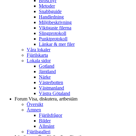
Broschyr
Metoder
Snabbguide
Handledning
Miljöbeskrivning
Viktigaste filerna
Slingprotokoll
Punktprotokoll
Länkar & mer filer
Våra lokaler
Fjärilskarta
Lokala sidor
Gotland
Jämtland
Närke
Västerbotten
Västmanland
Västra Götaland
Forum
Visa, diskutera, artbestäm
Översikt
Ämnen
Fjärilsfrågor
Bilder
Allmänt
Fjärilsgalleri