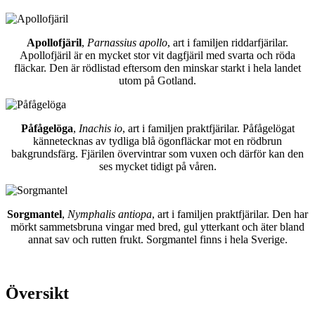
Apollofjäril
,
Parnassius apollo
, art i familjen riddarfjärilar.
Apollofjäril är en mycket stor vit dagfjäril med svarta och röda
fläckar. Den är rödlistad eftersom den minskar starkt i hela landet
utom på Gotland.
Påfågelöga
,
Inachis io
, art i familjen praktfjärilar. Påfågelögat
kännetecknas av tydliga blå ögonfläckar mot en rödbrun
bakgrundsfärg. Fjärilen övervintrar som vuxen och därför kan den
ses mycket tidigt på våren.
Sorgmantel
,
Nymphalis antiopa
, art i familjen praktfjärilar. Den har
mörkt sammetsbruna vingar med bred, gul ytterkant och äter bland
annat sav och rutten frukt. Sorgmantel finns i hela Sverige.
Översikt