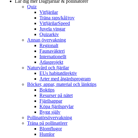
Lär dig mer
Dagfjärilar & pollinatörer
Quiz
Vitfjärilar
Träna raps/kål/rov
VitfjärilarSpeed
Juvela vingar
Quizarkiv
Annan övervakning
Regionalt
Faunaväkteri
Internationellt
Atlasprojekt
Naturvård och fjärilar
EUs habitatdirektiv
Arter med åtgärdsprogram
Böcker, appar, material och länktips
Boktips
Resurser på nätet
Fjärilsappar
Köpa fjärilsprylar
Bygg själv
Pollinatörsövervakning
Träna på pollinatörer
Blomflugor
Humlor