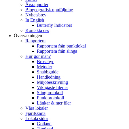
Årsrapporter
Biogeografisk uppföljning
Nyhetsbrev
In English
Butterfly Indicators
Kontakta oss
Övervakningen
Rapportera
Rapportera från punktlokal
Rapportera från slinga
Hur gör man?
Broschyr
Metoder
Snabbguide
Handledning
Miljöbeskrivning
Viktigaste filerna
Slingprotokoll
Punktprotokoll
Länkar & mer filer
Våra lokaler
Fjärilskarta
Lokala sidor
Gotland
Jämtland