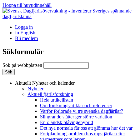
Hoppa till huvudinnehåll
Logga in
In English
Bli medlem
Sökformulär
Sök på webbplatsen
Aktuellt
Nyheter och kalender
Nyheter
Aktuell fjärilsforskning
Hela artikellistan
Om forskningsartiklar och referenser
Varför förlorade vi tre svenska dagfjärilar?
Slingrande slåtter ger större variation
En öländsk blåvingehybrid
Det nya normala får oss att glömma hur det var
Fortplantningsproblem hos rapsfjärilar efter
värmestress som larver