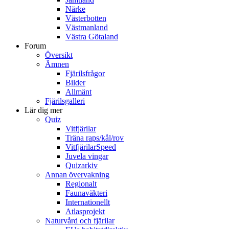
Närke
Västerbotten
Västmanland
Västra Götaland
Forum
Översikt
Ämnen
Fjärilsfrågor
Bilder
Allmänt
Fjärilsgalleri
Lär dig mer
Quiz
Vitfjärilar
Träna raps/kål/rov
VitfjärilarSpeed
Juvela vingar
Quizarkiv
Annan övervakning
Regionalt
Faunaväkteri
Internationellt
Atlasprojekt
Naturvård och fjärilar