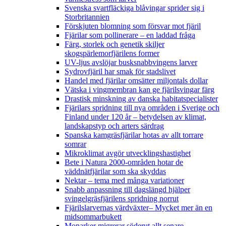
Svenska svartfläckiga blåvingar sprider sig i
Storbritannien
Förskjuten blomning som försvar mot fjäril
Fjärilar som pollinerare – en laddad fråga
Färg, storlek och genetik skiljer
skogspärlemorfjärilens former
UV-ljus avslöjar busksnabbvingens larver
Sydrovfjäril har smak för stadslivet
Handel med fjärilar omsätter miljontals dollar
Vätska i vingmembran kan ge fjärilsvingar färg
Drastisk minskning av danska habitatspecialister
Fjärilars spridning till nya områden i Sverige och
Finland under 120 år
– betydelsen av klimat,
landskapstyp och arters särdrag
Spanska kamgräsfjärilar hotas av allt torrare
somrar
Mikroklimat avgör utvecklingshastighet
Bete i Natura 2000-områden hotar de
väddnätfjärilar som ska skyddas
Nektar – tema med många variationer
Snabb anpassning till dagslängd hjälper
svingelgräsfjärilens spridning norrut
Fjärilslarvernas värdväxter– Mycket mer än en
midsommarbukett
Monarker migrerar söderut allt senare