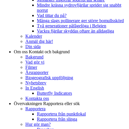
Mindre kräsna sydrovfjärilar sprider sig snabbt
norrut
Vad tittar du på?
Många slags pollinerare ger större bomullsskörd
Två generationer påfågelöga i Belgien
Vackra fjärilar skyddas oftare än alldagliga
Kalender
Anmäl dig här!
Din sida
Om oss
Kontakt och bakgrund
Bakgrund
Vad gör vi
Filmer
Årsrapporter
Biogeografisk uppföljning
Nyhetsbrev
In English
Butterfly Indicators
Kontakta oss
Övervakningen
Rapportera eller sök
Rapportera
Rapportera från punktlokal
Rapportera från slinga
Hur gör man?