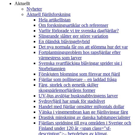
Aktuellt
Nyheter
Aktuell fjärilsforskning
Hela artikellistan
Om forskningsartiklar och referenser
Varför förlorade vi tre svenska dagfjärilar?
Slingrande slåtter ger större variation
En öländsk blåvingehybrid
Det nya normala får oss att glömma hur det var
Fortplantningsproblem hos rapsfjärilar efter
värmestress som larver
Svenska svartfläckiga blåvingar sprider sig i
Storbritannien
Förskjuten blomning som försvar mot fjäril
Fjärilar som pollinerare – en laddad fråga
Färg, storlek och genetik skiljer
skogspärlemorfjärilens former
UV-ljus avslöjar busksnabbvingens larver
Sydrovfjäril har smak för stadslivet
Handel med fjärilar omsätter miljontals dollar
Vätska i vingmembran kan ge fjärilsvingar färg
Drastisk minskning av danska habitatspecialister
Fjärilars spridning till nya områden i Sverige och
Finland under 120 år <span class="sf-
description">– betydelsen av klimat,