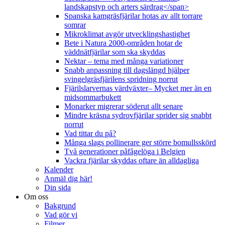
landskapstyp och arters särdrag</span>
Spanska kamgräsfjärilar hotas av allt torrare
somrar
Mikroklimat avgör utvecklingshastighet
Bete i Natura 2000-områden hotar de
väddnätfjärilar som ska skyddas
Nektar – tema med många variationer
Snabb anpassning till dagslängd hjälper
svingelgräsfjärilens spridning norrut
Fjärilslarvernas värdväxter– Mycket mer än en
midsommarbukett
Monarker migrerar söderut allt senare
Mindre kräsna sydrovfjärilar sprider sig snabbt
norrut
Vad tittar du på?
Många slags pollinerare ger större bomullsskörd
Två generationer påfågelöga i Belgien
Vackra fjärilar skyddas oftare än alldagliga
Kalender
Anmäl dig här!
Din sida
Om oss
Bakgrund
Vad gör vi
Filmer