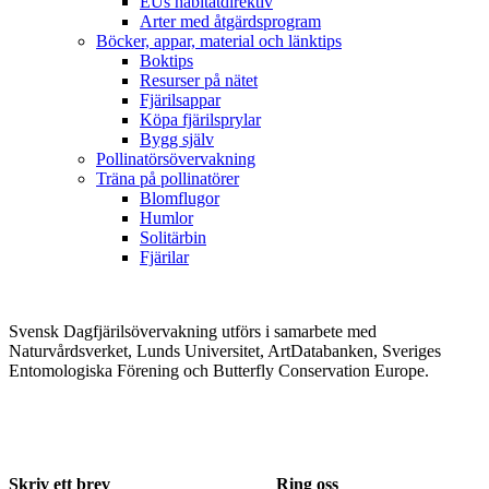
EUs habitatdirektiv
Arter med åtgärdsprogram
Böcker, appar, material och länktips
Boktips
Resurser på nätet
Fjärilsappar
Köpa fjärilsprylar
Bygg själv
Pollinatörsövervakning
Träna på pollinatörer
Blomflugor
Humlor
Solitärbin
Fjärilar
Svensk Dagfjärilsövervakning utförs i samarbete med
Naturvårdsverket, Lunds Universitet, ArtDatabanken, Sveriges
Entomologiska Förening och Butterfly Conservation Europe.
Skriv ett brev
Ring oss