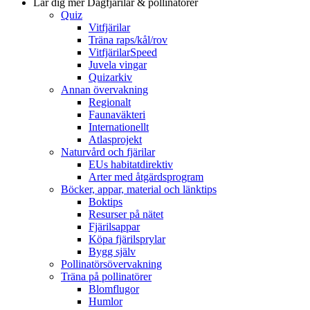
Lär dig mer
Dagfjärilar & pollinatörer
Quiz
Vitfjärilar
Träna raps/kål/rov
VitfjärilarSpeed
Juvela vingar
Quizarkiv
Annan övervakning
Regionalt
Faunaväkteri
Internationellt
Atlasprojekt
Naturvård och fjärilar
EUs habitatdirektiv
Arter med åtgärdsprogram
Böcker, appar, material och länktips
Boktips
Resurser på nätet
Fjärilsappar
Köpa fjärilsprylar
Bygg själv
Pollinatörsövervakning
Träna på pollinatörer
Blomflugor
Humlor