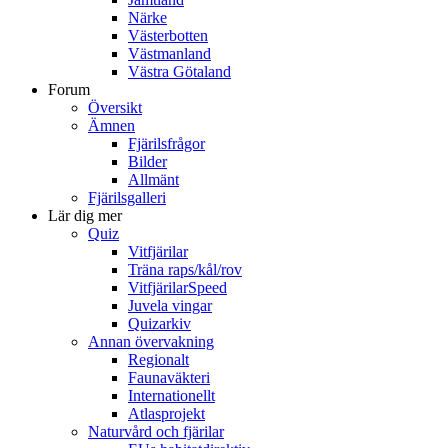
Närke
Västerbotten
Västmanland
Västra Götaland
Forum
Översikt
Ämnen
Fjärilsfrågor
Bilder
Allmänt
Fjärilsgalleri
Lär dig mer
Quiz
Vitfjärilar
Träna raps/kål/rov
VitfjärilarSpeed
Juvela vingar
Quizarkiv
Annan övervakning
Regionalt
Faunaväkteri
Internationellt
Atlasprojekt
Naturvård och fjärilar