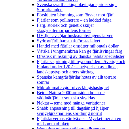
Svenska svartfläckiga blåvingar sprider sig i
Storbritannien
Förskjuten blomning som försvar mot fjäril
Fjärilar som pollinerare – en laddad fråga
Färg, storlek och genetik skiljer
skogspärlemorfjärilens former
UV-ljus avslöjar busksnabbvingens larver
Sydrovfjäril har smak för stadslivet
Handel med fjärilar omsätter miljontals dollar
Vätska i vingmembran kan ge fjärilsvingar färg
Drastisk minskning av danska habitatspecialister
Fjärilars spridning till nya områden i Sverige och
Finland under 120 år
– betydelsen av klimat,
landskapstyp och arters särdrag
Spanska kamgräsfjärilar hotas av allt torrare
somrar
Mikroklimat avgör utvecklingshastighet
Bete i Natura 2000-områden hotar de
väddnätfjärilar som ska skyddas
Nektar – tema med många variationer
Snabb anpassning till dagslängd hjälper
svingelgräsfjärilens spridning norrut
Fjärilslarvernas värdväxter– Mycket mer än en
midsommarbukett
Monarker migrerar söderut allt senare