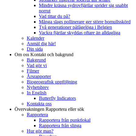
Mindre kräsna sydrovfjärilar sprider sig snabbt
norrut
Vad tittar du på?
Många slags pollinerare ger större bomullsskörd
Två generationer påfågelöga i Belgien
Vackra fjärilar skyddas oftare än alldagliga
Kalender
Anmäl dig här!
Din sida
Om oss
Kontakt och bakgrund
Bakgrund
Vad gör vi
Filmer
Årsrapporter
Biogeografisk uppföljning
Nyhetsbrev
In English
Butterfly Indicators
Kontakta oss
Övervakningen
Rapportera eller sök
Rapportera
Rapportera från punktlokal
Rapportera från slinga
Hur gör man?