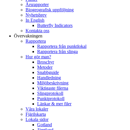
Årsrapporter
Biogeografisk uppföljning
Nyhetsbrev
In English
Butterfly Indicators
Kontakta oss
Övervakningen
Rapportera
Rapportera från punktlokal
Rapportera från slinga
Hur gör man?
Broschyr
Metoder
Snabbguide
Handledning
Miljöbeskrivning
Viktigaste filerna
Slingprotokoll
Punktprotokoll
Länkar & mer filer
Våra lokaler
Fjärilskarta
Lokala sidor
Gotland
Jämtland