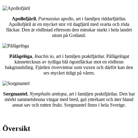
Apollofjäril
,
Parnassius apollo
, art i familjen riddarfjärilar.
Apollofjäril är en mycket stor vit dagfjäril med svarta och röda
fläckar. Den är rödlistad eftersom den minskar starkt i hela landet
utom på Gotland.
Påfågelöga
,
Inachis io
, art i familjen praktfjärilar. Påfågelögat
kännetecknas av tydliga blå ögonfläckar mot en rödbrun
bakgrundsfärg. Fjärilen övervintrar som vuxen och därför kan den
ses mycket tidigt på våren.
Sorgmantel
,
Nymphalis antiopa
, art i familjen praktfjärilar. Den har
mörkt sammetsbruna vingar med bred, gul ytterkant och äter bland
annat sav och rutten frukt. Sorgmantel finns i hela Sverige.
Översikt