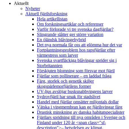
Aktuellt
Nyheter
Aktuell fjärilsforskning
Hela artikellistan
Om forskningsartiklar och referenser
Varför förlorade vi tre svenska dagfjärilar?
Slingrande slåtter ger större variation
En öländsk blåvingehybrid
Det nya normala får oss att glömma hur det var
Fortplantningsproblem hos rapsfjärilar efter
värmestress som larver
Svenska svartfläckiga blåvingar sprider sig i
Storbritannien
Förskjuten blomning som försvar mot fjäril
Fjärilar som pollinerare – en laddad fråga
Färg, storlek och genetik skiljer
skogspärlemorfjärilens former
UV-ljus avslöjar busksnabbvingens larver
Sydrovfjäril har smak för stadslivet
Handel med fjärilar omsätter miljontals dollar
Vätska i vingmembran kan ge fjärilsvingar färg
Drastisk minskning av danska habitatspecialister
Fjärilars spridning till nya områden i Sverige och
Finland under 120 år <span class="sf-
description">– betydelsen av klimat,