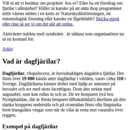
Vill ni att vi berättar om projektet hos er? Eller ha ett föredrag om
fjärilar i allmänhet? Håller ni kanske på att sätta ihop programmet
inför vårens möten i en krets av Naturskyddsföreningen, ett
entomologisk förening eller kanske en fågelklubb?
Skicka epost
eller ring så ser vi om det går att ordna.
Aktiviteter märkta med symbolen
är sådana som organisatören tar
ut en kostnad för.
Arkiv
Vad är dagfjärilar?
Dagfjärilar
,
rhopalocera
, är huvudsakligen dagaktiva fjärilar. Det
finns över
19 000
kända arter dagfjärilar i världen, varav cirka
110
i
Sverige. Dagfjärilarna känner dofter med hjälp av antenner på
huvudet och ser med stora facettögon. Dom äter nektar med
sugsnabel, som kan rullas in och ut. De tre benparen (två hos
Nymphalidae, där är första benparet tillbakabildat!) återfinns på den
slanka kroppens undersida och på ovansidan finns ofta färgstarka
brett triangulära vingar som när de vilar är resta mot varandra över
ryggen.
Exempel på dagfjärilar