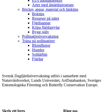
EUs habitatdirektiv
Arter med åtgärdsprogram
Böcker, appar, material och länktips
Boktips
Resurser på nätet
Fjärilsappar
Köpa fjärilsprylar
Bygg själv
Pollinatörsövervakning
Träna på pollinatörer
Blomflugor
Humlor
Solitärbin
Fjärilar
Svensk Dagfjärilsövervakning utförs i samarbete med
Naturvårdsverket, Lunds Universitet, ArtDatabanken, Sveriges
Entomologiska Förening och Butterfly Conservation Europe.
Skriv ett brev
Ring oss