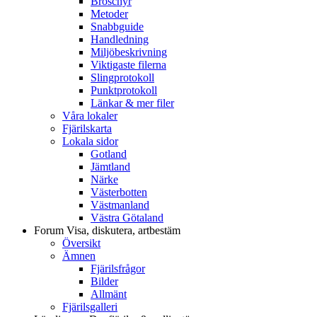
Broschyr
Metoder
Snabbguide
Handledning
Miljöbeskrivning
Viktigaste filerna
Slingprotokoll
Punktprotokoll
Länkar & mer filer
Våra lokaler
Fjärilskarta
Lokala sidor
Gotland
Jämtland
Närke
Västerbotten
Västmanland
Västra Götaland
Forum
Visa, diskutera, artbestäm
Översikt
Ämnen
Fjärilsfrågor
Bilder
Allmänt
Fjärilsgalleri