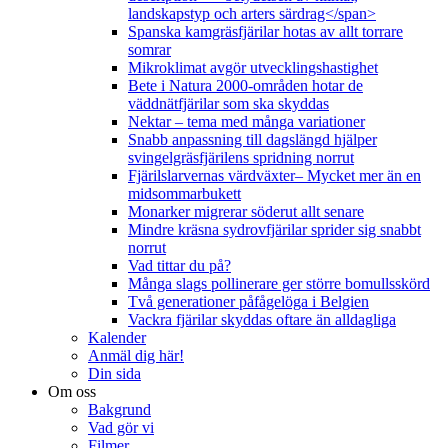
landskapstyp och arters särdrag</span>
Spanska kamgräsfjärilar hotas av allt torrare
somrar
Mikroklimat avgör utvecklingshastighet
Bete i Natura 2000-områden hotar de
väddnätfjärilar som ska skyddas
Nektar – tema med många variationer
Snabb anpassning till dagslängd hjälper
svingelgräsfjärilens spridning norrut
Fjärilslarvernas värdväxter– Mycket mer än en
midsommarbukett
Monarker migrerar söderut allt senare
Mindre kräsna sydrovfjärilar sprider sig snabbt
norrut
Vad tittar du på?
Många slags pollinerare ger större bomullsskörd
Två generationer påfågelöga i Belgien
Vackra fjärilar skyddas oftare än alldagliga
Kalender
Anmäl dig här!
Din sida
Om oss
Bakgrund
Vad gör vi
Filmer