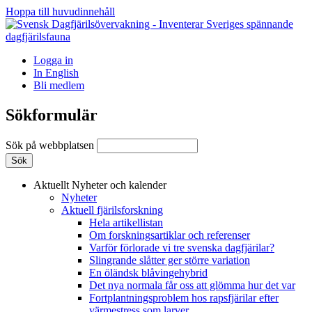
Hoppa till huvudinnehåll
Logga in
In English
Bli medlem
Sökformulär
Sök på webbplatsen
Aktuellt
Nyheter och kalender
Nyheter
Aktuell fjärilsforskning
Hela artikellistan
Om forskningsartiklar och referenser
Varför förlorade vi tre svenska dagfjärilar?
Slingrande slåtter ger större variation
En öländsk blåvingehybrid
Det nya normala får oss att glömma hur det var
Fortplantningsproblem hos rapsfjärilar efter
värmestress som larver