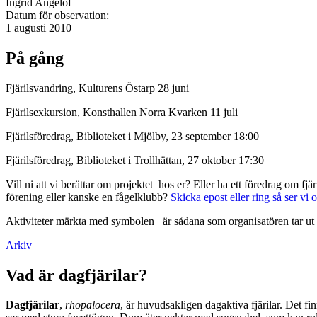
Ingrid Angelöf
Datum för observation:
1 augusti 2010
På gång
Fjärilsvandring, Kulturens Östarp 28 juni
Fjärilsexkursion, Konsthallen Norra Kvarken 11 juli
Fjärilsföredrag, Biblioteket i Mjölby, 23 september 18:00
Fjärilsföredrag, Biblioteket i Trollhättan, 27 oktober 17:30
Vill ni att vi berättar om projektet hos er? Eller ha ett föredrag om f
förening eller kanske en fågelklubb?
Skicka epost eller ring så ser vi 
Aktiviteter märkta med symbolen
är sådana som organisatören tar ut 
Arkiv
Vad är dagfjärilar?
Dagfjärilar
,
rhopalocera
, är huvudsakligen dagaktiva fjärilar. Det fi