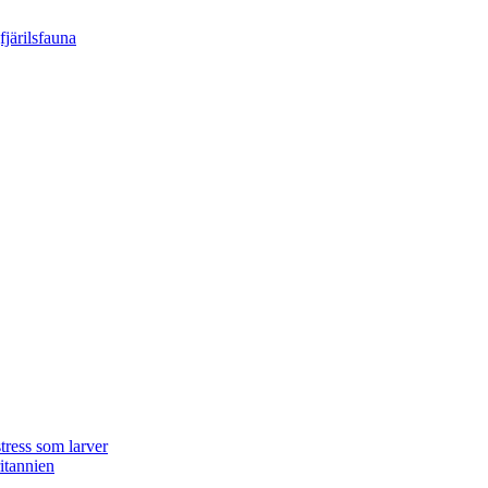
tress som larver
ritannien