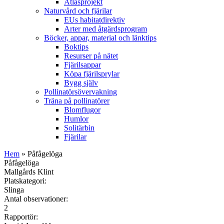
Atlasprojekt
Naturvård och fjärilar
EUs habitatdirektiv
Arter med åtgärdsprogram
Böcker, appar, material och länktips
Boktips
Resurser på nätet
Fjärilsappar
Köpa fjärilsprylar
Bygg själv
Pollinatörsövervakning
Träna på pollinatörer
Blomflugor
Humlor
Solitärbin
Fjärilar
Hem
» Påfågelöga
Påfågelöga
Mallgårds Klint
Platskategori:
Slinga
Antal observationer:
2
Rapportör: