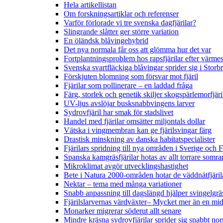
Hela artikellistan
Om forskningsartiklar och referenser
Varför förlorade vi tre svenska dagfjärilar?
Slingrande slåtter ger större variation
En öländsk blåvingehybrid
Det nya normala får oss att glömma hur det var
Fortplantningsproblem hos rapsfjärilar efter värmes
Svenska svartfläckiga blåvingar sprider sig i Storb
Förskjuten blomning som försvar mot fjäril
Fjärilar som pollinerare – en laddad fråga
Färg, storlek och genetik skiljer skogspärlemorfjär
UV-ljus avslöjar busksnabbvingens larver
Sydrovfjäril har smak för stadslivet
Handel med fjärilar omsätter miljontals dollar
Vätska i vingmembran kan ge fjärilsvingar färg
Drastisk minskning av danska habitatspecialister
Fjärilars spridning till nya områden i Sverige och
Spanska kamgräsfjärilar hotas av allt torrare somra
Mikroklimat avgör utvecklingshastighet
Bete i Natura 2000-områden hotar de väddnätfjäri
Nektar – tema med många variationer
Snabb anpassning till dagslängd hjälper svingelgräs
Fjärilslarvernas värdväxter– Mycket mer än en m
Monarker migrerar söderut allt senare
Mindre kräsna sydrovfjärilar sprider sig snabbt nor