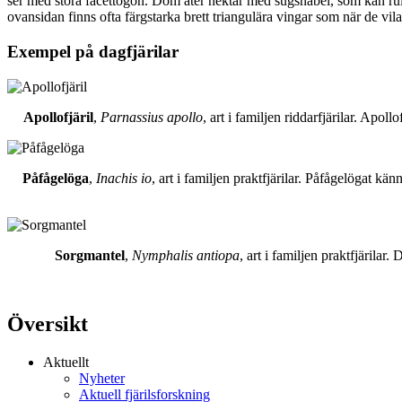
ser med stora facettögon. Dom äter nektar med sugsnabel, som kan rull
ovansidan finns ofta färgstarka brett triangulära vingar som när de vil
Exempel på dagfjärilar
Apollofjäril
,
Parnassius apollo
, art i familjen riddarfjärilar. Apol
Påfågelöga
,
Inachis io
, art i familjen praktfjärilar. Påfågelögat 
Sorgmantel
,
Nymphalis antiopa
, art i familjen praktfjärila
Översikt
Aktuellt
Nyheter
Aktuell fjärilsforskning