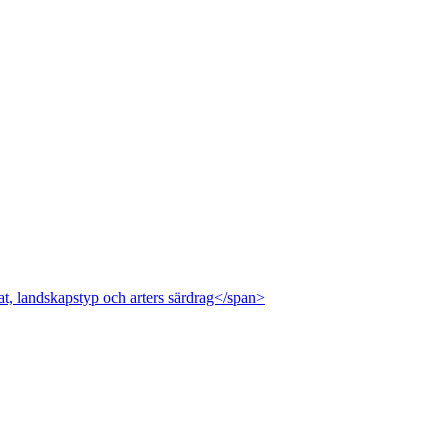
at, landskapstyp och arters särdrag</span>