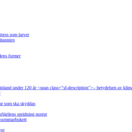
tress som larver
ritannien
ilens former
 Finland under 120 år <span class="sf-description">– betydelsen av klim
r
lar som ska skyddas
fjärilens spridning norrut
idsommarbukett
rut