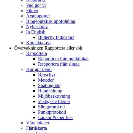
Vad gör vi
Filmer
Årsrapporter
Biogeografisk uppföljning
Nyhetsbrev
In English
Butterfly Indicators
Kontakta oss
Övervakningen
Rapportera eller sök
Rapportera
Rapportera från punktlokal
Rapportera från slinga
Hur gör man?
Broschyr
Metoder
Snabbguide
Handledning
Miljöbeskrivning
Viktigaste filerna
Slingprotokoll
Punktprotokoll
Länkar & mer filer
Våra lokaler
Fjärilskarta