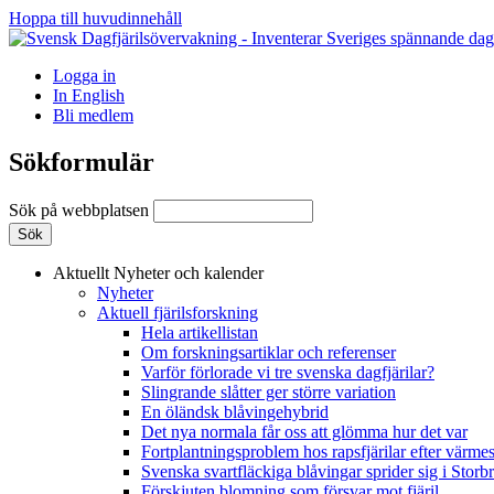
Hoppa till huvudinnehåll
Logga in
In English
Bli medlem
Sökformulär
Sök på webbplatsen
Aktuellt
Nyheter och kalender
Nyheter
Aktuell fjärilsforskning
Hela artikellistan
Om forskningsartiklar och referenser
Varför förlorade vi tre svenska dagfjärilar?
Slingrande slåtter ger större variation
En öländsk blåvingehybrid
Det nya normala får oss att glömma hur det var
Fortplantningsproblem hos rapsfjärilar efter värmes
Svenska svartfläckiga blåvingar sprider sig i Storb
Förskjuten blomning som försvar mot fjäril