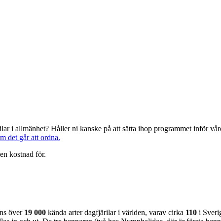
järilar i allmänhet? Håller ni kanske på att sätta ihop programmet inför 
om det går att ordna.
en kostnad för.
nns över
19 000
kända arter dagfjärilar i världen, varav cirka
110
i Sveri