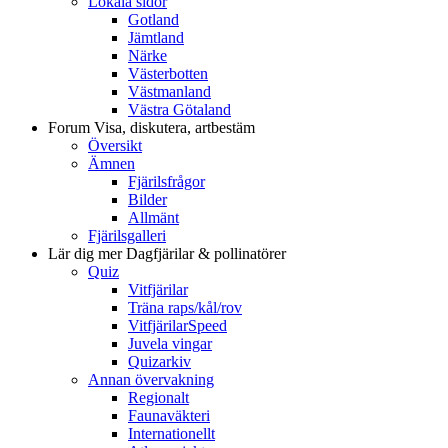
Lokala sidor
Gotland
Jämtland
Närke
Västerbotten
Västmanland
Västra Götaland
Forum
Visa, diskutera, artbestäm
Översikt
Ämnen
Fjärilsfrågor
Bilder
Allmänt
Fjärilsgalleri
Lär dig mer
Dagfjärilar & pollinatörer
Quiz
Vitfjärilar
Träna raps/kål/rov
VitfjärilarSpeed
Juvela vingar
Quizarkiv
Annan övervakning
Regionalt
Faunaväkteri
Internationellt