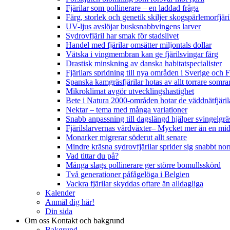
Fjärilar som pollinerare – en laddad fråga
Färg, storlek och genetik skiljer skogspärlemorfjär
UV-ljus avslöjar busksnabbvingens larver
Sydrovfjäril har smak för stadslivet
Handel med fjärilar omsätter miljontals dollar
Vätska i vingmembran kan ge fjärilsvingar färg
Drastisk minskning av danska habitatspecialister
Fjärilars spridning till nya områden i Sverige och
Spanska kamgräsfjärilar hotas av allt torrare somra
Mikroklimat avgör utvecklingshastighet
Bete i Natura 2000-områden hotar de väddnätfjäri
Nektar – tema med många variationer
Snabb anpassning till dagslängd hjälper svingelgräs
Fjärilslarvernas värdväxter– Mycket mer än en m
Monarker migrerar söderut allt senare
Mindre kräsna sydrovfjärilar sprider sig snabbt nor
Vad tittar du på?
Många slags pollinerare ger större bomullsskörd
Två generationer påfågelöga i Belgien
Vackra fjärilar skyddas oftare än alldagliga
Kalender
Anmäl dig här!
Din sida
Om oss
Kontakt och bakgrund
Bakgrund