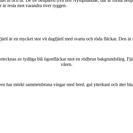
as in och ut. De tre benparen (två hos Nymphalidae, där är första benpa
ar är resta mot varandra över ryggen.
lofjäril är en mycket stor vit dagfjäril med svarta och röda fläckar. Den 
kännetecknas av tydliga blå ögonfläckar mot en rödbrun bakgrundsfärg. Fj
våren.
r. Den har mörkt sammetsbruna vingar med bred, gul ytterkant och äter bla