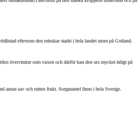
ret tillbakabildat!) återfinns på den slanka kroppens undersida och på
är rödlistad eftersom den minskar starkt i hela landet utom på Gotland.
ärilen övervintrar som vuxen och därför kan den ses mycket tidigt på
nd annat sav och rutten frukt. Sorgmantel finns i hela Sverige.