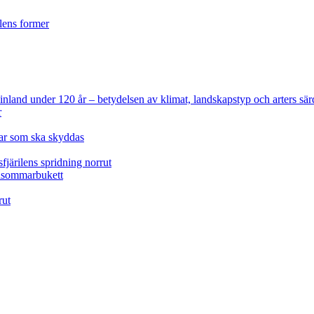
ilens former
 Finland under 120 år
– betydelsen av klimat, landskapstyp och arters sär
r
lar som ska skyddas
fjärilens spridning norrut
idsommarbukett
rut