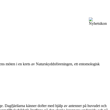
vårens möten i en krets av Naturskyddsföreningen, ett entomologisk
ge. Dagfjärilarna känner dofter med hjälp av antenner på huvudet och