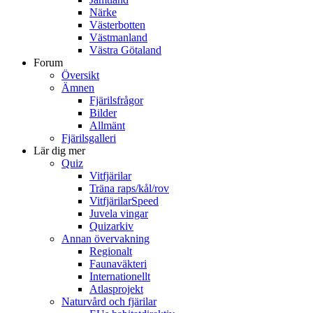
Närke
Västerbotten
Västmanland
Västra Götaland
Forum
Översikt
Ämnen
Fjärilsfrågor
Bilder
Allmänt
Fjärilsgalleri
Lär dig mer
Quiz
Vitfjärilar
Träna raps/kål/rov
VitfjärilarSpeed
Juvela vingar
Quizarkiv
Annan övervakning
Regionalt
Faunaväkteri
Internationellt
Atlasprojekt
Naturvård och fjärilar