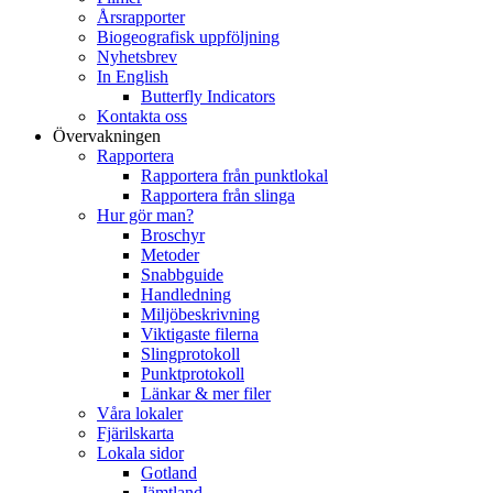
Årsrapporter
Biogeografisk uppföljning
Nyhetsbrev
In English
Butterfly Indicators
Kontakta oss
Övervakningen
Rapportera
Rapportera från punktlokal
Rapportera från slinga
Hur gör man?
Broschyr
Metoder
Snabbguide
Handledning
Miljöbeskrivning
Viktigaste filerna
Slingprotokoll
Punktprotokoll
Länkar & mer filer
Våra lokaler
Fjärilskarta
Lokala sidor
Gotland
Jämtland