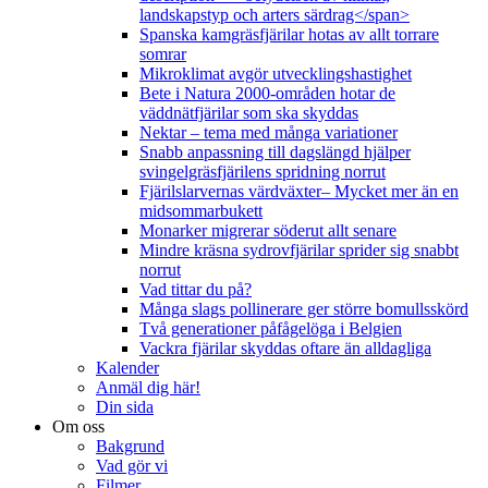
landskapstyp och arters särdrag</span>
Spanska kamgräsfjärilar hotas av allt torrare
somrar
Mikroklimat avgör utvecklingshastighet
Bete i Natura 2000-områden hotar de
väddnätfjärilar som ska skyddas
Nektar – tema med många variationer
Snabb anpassning till dagslängd hjälper
svingelgräsfjärilens spridning norrut
Fjärilslarvernas värdväxter– Mycket mer än en
midsommarbukett
Monarker migrerar söderut allt senare
Mindre kräsna sydrovfjärilar sprider sig snabbt
norrut
Vad tittar du på?
Många slags pollinerare ger större bomullsskörd
Två generationer påfågelöga i Belgien
Vackra fjärilar skyddas oftare än alldagliga
Kalender
Anmäl dig här!
Din sida
Om oss
Bakgrund
Vad gör vi
Filmer