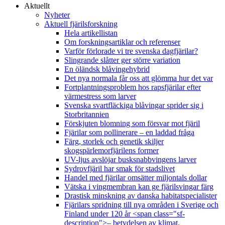
Aktuellt
Nyheter
Aktuell fjärilsforskning
Hela artikellistan
Om forskningsartiklar och referenser
Varför förlorade vi tre svenska dagfjärilar?
Slingrande slåtter ger större variation
En öländsk blåvingehybrid
Det nya normala får oss att glömma hur det var
Fortplantningsproblem hos rapsfjärilar efter
värmestress som larver
Svenska svartfläckiga blåvingar sprider sig i
Storbritannien
Förskjuten blomning som försvar mot fjäril
Fjärilar som pollinerare – en laddad fråga
Färg, storlek och genetik skiljer
skogspärlemorfjärilens former
UV-ljus avslöjar busksnabbvingens larver
Sydrovfjäril har smak för stadslivet
Handel med fjärilar omsätter miljontals dollar
Vätska i vingmembran kan ge fjärilsvingar färg
Drastisk minskning av danska habitatspecialister
Fjärilars spridning till nya områden i Sverige och
Finland under 120 år <span class="sf-
description">– betydelsen av klimat,