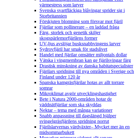
värmestress som larver
Svenska svartfläckiga blåvingar sprider sig i
Storbritannien
Förskjuten blomning som försvar mot fjäril
Fjärilar som pollinerare – en laddad fråga
Färg, storlek och genetik skiljer
skogspärlemorfjärilens former
UV-ljus avslöjar busksnabbvingens larver
Sydrovfjäril har smak för stadslivet
Handel med fjärilar omsätter miljontals dollar
Vätska i vingmembran kan ge fjärilsvingar färg
Drastisk minskning av danska habitatspecialister
Fjärilars spridning till nya områden i Sverige och
Finland under 120 år
Spanska kamgräsfjärilar hotas av allt torrare
somrar
Mikroklimat avgör utvecklingshastighet
Bete i Natura 2000-områden hotar de
väddnätfjärilar som ska skyddas
Nektar – tema med många variationer
Snabb anpassning till dagslängd hjälper
svingelgräsfjärilens spridning norrut
Fjärilslarvernas värdväxter– Mycket mer än en
midsommarbukett
Monarker migrerar söderut allt senare