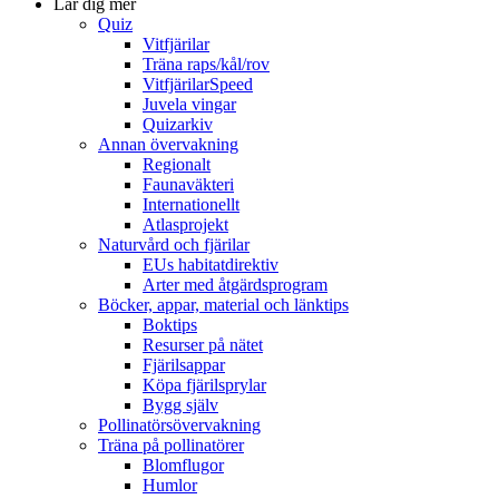
Lär dig mer
Quiz
Vitfjärilar
Träna raps/kål/rov
VitfjärilarSpeed
Juvela vingar
Quizarkiv
Annan övervakning
Regionalt
Faunaväkteri
Internationellt
Atlasprojekt
Naturvård och fjärilar
EUs habitatdirektiv
Arter med åtgärdsprogram
Böcker, appar, material och länktips
Boktips
Resurser på nätet
Fjärilsappar
Köpa fjärilsprylar
Bygg själv
Pollinatörsövervakning
Träna på pollinatörer
Blomflugor
Humlor