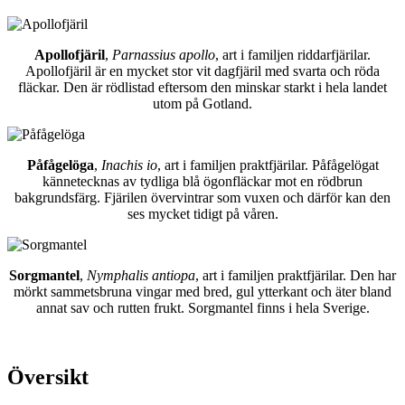
Apollofjäril
,
Parnassius apollo
, art i familjen riddarfjärilar.
Apollofjäril är en mycket stor vit dagfjäril med svarta och röda
fläckar. Den är rödlistad eftersom den minskar starkt i hela landet
utom på Gotland.
Påfågelöga
,
Inachis io
, art i familjen praktfjärilar. Påfågelögat
kännetecknas av tydliga blå ögonfläckar mot en rödbrun
bakgrundsfärg. Fjärilen övervintrar som vuxen och därför kan den
ses mycket tidigt på våren.
Sorgmantel
,
Nymphalis antiopa
, art i familjen praktfjärilar. Den har
mörkt sammetsbruna vingar med bred, gul ytterkant och äter bland
annat sav och rutten frukt. Sorgmantel finns i hela Sverige.
Översikt