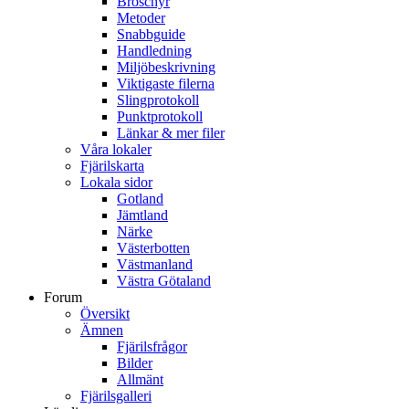
Broschyr
Metoder
Snabbguide
Handledning
Miljöbeskrivning
Viktigaste filerna
Slingprotokoll
Punktprotokoll
Länkar & mer filer
Våra lokaler
Fjärilskarta
Lokala sidor
Gotland
Jämtland
Närke
Västerbotten
Västmanland
Västra Götaland
Forum
Översikt
Ämnen
Fjärilsfrågor
Bilder
Allmänt
Fjärilsgalleri