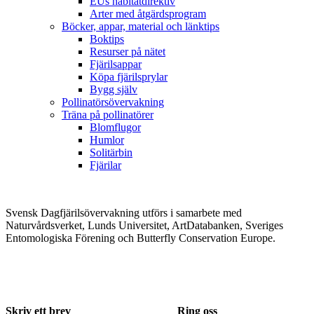
EUs habitatdirektiv
Arter med åtgärdsprogram
Böcker, appar, material och länktips
Boktips
Resurser på nätet
Fjärilsappar
Köpa fjärilsprylar
Bygg själv
Pollinatörsövervakning
Träna på pollinatörer
Blomflugor
Humlor
Solitärbin
Fjärilar
Svensk Dagfjärilsövervakning utförs i samarbete med
Naturvårdsverket, Lunds Universitet, ArtDatabanken, Sveriges
Entomologiska Förening och Butterfly Conservation Europe.
Skriv ett brev
Ring oss