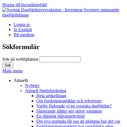
Hoppa till huvudinnehåll
Logga in
In English
Bli medlem
Sökformulär
Sök på webbplatsen
Main menu
Aktuellt
Nyheter
Aktuell fjärilsforskning
Hela artikellistan
Om forskningsartiklar och referenser
Varför förlorade vi tre svenska dagfjärilar?
Slingrande slåtter ger större variation
En öländsk blåvingehybrid
Det nya normala får oss att glömma hur det var
Fortplantningsproblem hos rapsfjärilar efter