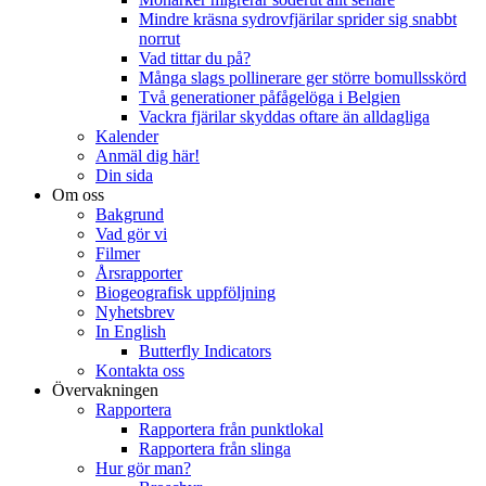
Mindre kräsna sydrovfjärilar sprider sig snabbt
norrut
Vad tittar du på?
Många slags pollinerare ger större bomullsskörd
Två generationer påfågelöga i Belgien
Vackra fjärilar skyddas oftare än alldagliga
Kalender
Anmäl dig här!
Din sida
Om oss
Bakgrund
Vad gör vi
Filmer
Årsrapporter
Biogeografisk uppföljning
Nyhetsbrev
In English
Butterfly Indicators
Kontakta oss
Övervakningen
Rapportera
Rapportera från punktlokal
Rapportera från slinga
Hur gör man?