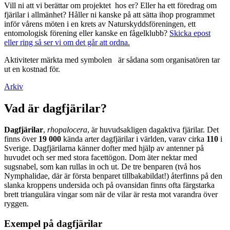
Vill ni att vi berättar om projektet hos er? Eller ha ett föredrag om
fjärilar i allmänhet? Håller ni kanske på att sätta ihop programmet
inför vårens möten i en krets av Naturskyddsföreningen, ett
entomologisk förening eller kanske en fågelklubb?
Skicka epost
eller ring så ser vi om det går att ordna.
Aktiviteter märkta med symbolen
är sådana som organisatören tar
ut en kostnad för.
Arkiv
Vad är dagfjärilar?
Dagfjärilar
,
rhopalocera
, är huvudsakligen dagaktiva fjärilar. Det
finns över
19 000
kända arter dagfjärilar i världen, varav cirka
110
i
Sverige. Dagfjärilarna känner dofter med hjälp av antenner på
huvudet och ser med stora facettögon. Dom äter nektar med
sugsnabel, som kan rullas in och ut. De tre benparen (två hos
Nymphalidae, där är första benparet tillbakabildat!) återfinns på den
slanka kroppens undersida och på ovansidan finns ofta färgstarka
brett triangulära vingar som när de vilar är resta mot varandra över
ryggen.
Exempel på dagfjärilar