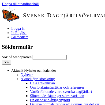
Hoppa till huvudinnehåll
Logga in
In English
Bli medlem
Sökformulär
Sök på webbplatsen
Aktuellt
Nyheter och kalender
Nyheter
Aktuell fjärilsforskning
Hela artikellistan
Om forskningsartiklar och referenser
Varför förlorade vi tre svenska dagfjärilar?
Slingrande slåtter ger större variation
En öländsk blåvingehybrid
Det nya normala får oss att glömma hur det var