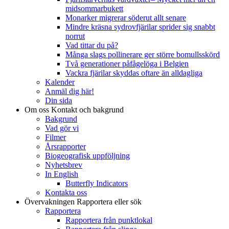
midsommarbukett
Monarker migrerar söderut allt senare
Mindre kräsna sydrovfjärilar sprider sig snabbt
norrut
Vad tittar du på?
Många slags pollinerare ger större bomullsskörd
Två generationer påfågelöga i Belgien
Vackra fjärilar skyddas oftare än alldagliga
Kalender
Anmäl dig här!
Din sida
Om oss
Kontakt och bakgrund
Bakgrund
Vad gör vi
Filmer
Årsrapporter
Biogeografisk uppföljning
Nyhetsbrev
In English
Butterfly Indicators
Kontakta oss
Övervakningen
Rapportera eller sök
Rapportera
Rapportera från punktlokal