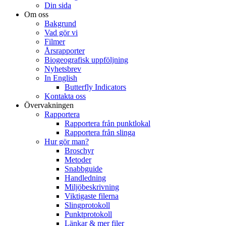
Din sida
Om oss
Bakgrund
Vad gör vi
Filmer
Årsrapporter
Biogeografisk uppföljning
Nyhetsbrev
In English
Butterfly Indicators
Kontakta oss
Övervakningen
Rapportera
Rapportera från punktlokal
Rapportera från slinga
Hur gör man?
Broschyr
Metoder
Snabbguide
Handledning
Miljöbeskrivning
Viktigaste filerna
Slingprotokoll
Punktprotokoll
Länkar & mer filer