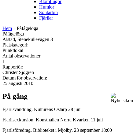
Blomflugor
Humlor
Solitärbin
Fjärilar
Hem
» Påfågelöga
Påfågelöga
Alstad, Stenekullevägen 3
Platskategori:
Punktlokal
Antal observationer:
1
Rapportör:
Christer Sjögren
Datum för observation:
25 augusti 2010
På gång
Fjärilsvandring, Kulturens Östarp 28 juni
Fjärilsexkursion, Konsthallen Norra Kvarken 11 juli
Fjärilsföredrag, Biblioteket i Mjölby, 23 september 18:00