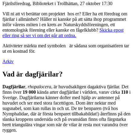
Fjärilsföredrag, Biblioteket i Trollhättan, 27 oktober 17:30
Vill ni att vi berättar om projektet hos er? Eller ha ett föredrag om
fjärilar i allmänhet? Håller ni kanske på att sätta ihop programmet
inför vårens möten i en krets av Naturskyddsföreningen, ett
entomologisk förening eller kanske en fågelklubb?
Skicka epost
eller ring så ser vi om det går att ordna.
Aktiviteter märkta med symbolen
är sådana som organisatören tar
ut en kostnad för.
Arkiv
Vad är dagfjärilar?
Dagfjärilar
,
rhopalocera
, är huvudsakligen dagaktiva fjärilar. Det
finns över
19 000
kända arter dagfjärilar i världen, varav cirka
110
i
Sverige. Dagfjärilarna känner dofter med hjälp av antenner på
huvudet och ser med stora facettögon. Dom äter nektar med
sugsnabel, som kan rullas in och ut. De tre benparen (två hos
Nymphalidae, där är första benparet tillbakabildat!) återfinns på den
slanka kroppens undersida och på ovansidan finns ofta färgstarka
brett triangulära vingar som när de vilar är resta mot varandra över
ryggen.