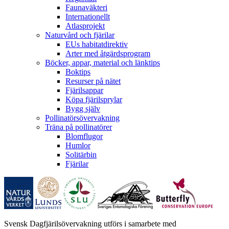
Faunaväkteri
Internationellt
Atlasprojekt
Naturvård och fjärilar
EUs habitatdirektiv
Arter med åtgärdsprogram
Böcker, appar, material och länktips
Boktips
Resurser på nätet
Fjärilsappar
Köpa fjärilsprylar
Bygg själv
Pollinatörsövervakning
Träna på pollinatörer
Blomflugor
Humlor
Solitärbin
Fjärilar
Svensk Dagfjärilsövervakning utförs i samarbete med