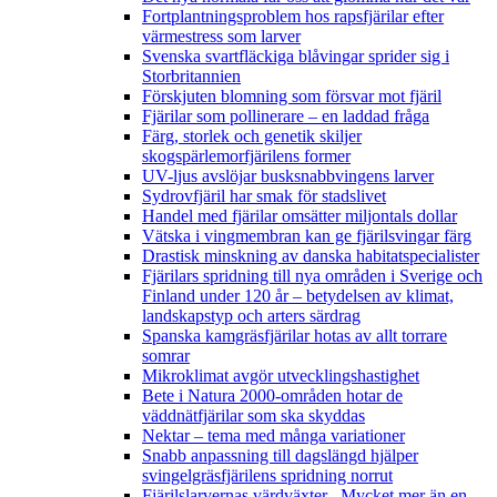
Fortplantningsproblem hos rapsfjärilar efter
värmestress som larver
Svenska svartfläckiga blåvingar sprider sig i
Storbritannien
Förskjuten blomning som försvar mot fjäril
Fjärilar som pollinerare – en laddad fråga
Färg, storlek och genetik skiljer
skogspärlemorfjärilens former
UV-ljus avslöjar busksnabbvingens larver
Sydrovfjäril har smak för stadslivet
Handel med fjärilar omsätter miljontals dollar
Vätska i vingmembran kan ge fjärilsvingar färg
Drastisk minskning av danska habitatspecialister
Fjärilars spridning till nya områden i Sverige och
Finland under 120 år
– betydelsen av klimat,
landskapstyp och arters särdrag
Spanska kamgräsfjärilar hotas av allt torrare
somrar
Mikroklimat avgör utvecklingshastighet
Bete i Natura 2000-områden hotar de
väddnätfjärilar som ska skyddas
Nektar – tema med många variationer
Snabb anpassning till dagslängd hjälper
svingelgräsfjärilens spridning norrut
Fjärilslarvernas värdväxter– Mycket mer än en