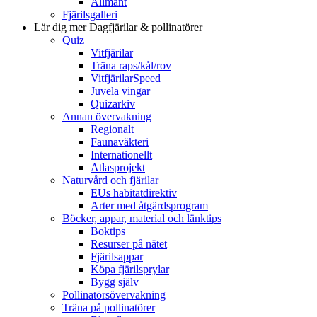
Allmänt
Fjärilsgalleri
Lär dig mer
Dagfjärilar & pollinatörer
Quiz
Vitfjärilar
Träna raps/kål/rov
VitfjärilarSpeed
Juvela vingar
Quizarkiv
Annan övervakning
Regionalt
Faunaväkteri
Internationellt
Atlasprojekt
Naturvård och fjärilar
EUs habitatdirektiv
Arter med åtgärdsprogram
Böcker, appar, material och länktips
Boktips
Resurser på nätet
Fjärilsappar
Köpa fjärilsprylar
Bygg själv
Pollinatörsövervakning
Träna på pollinatörer