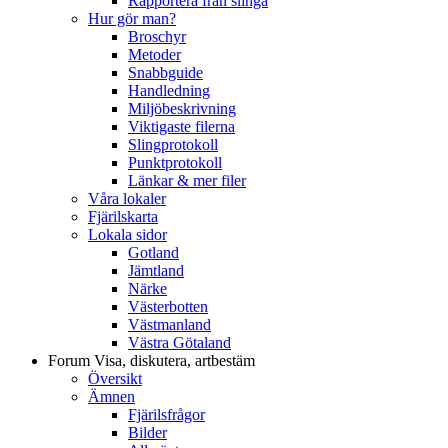
Rapportera från slinga
Hur gör man?
Broschyr
Metoder
Snabbguide
Handledning
Miljöbeskrivning
Viktigaste filerna
Slingprotokoll
Punktprotokoll
Länkar & mer filer
Våra lokaler
Fjärilskarta
Lokala sidor
Gotland
Jämtland
Närke
Västerbotten
Västmanland
Västra Götaland
Forum
Visa, diskutera, artbestäm
Översikt
Ämnen
Fjärilsfrågor
Bilder