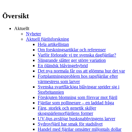
Översikt
Aktuellt
Nyheter
Aktuell fjärilsforskning
Hela artikellistan
Om forskningsartiklar och referenser
Varför förlorade vi tre svenska dagfjärilar?
Slingrande slåtter ger större variation
En öländsk blåvingehybrid
Det nya normala får oss att glömma hur det var
Fortplantningsproblem hos rapsfjärilar efter
värmestress som larver
Svenska svartfläckiga blåvingar sprider sig i
Storbritannien
Förskjuten blomning som försvar mot fjäril
Fjärilar som pollinerare – en laddad fråga
Färg, storlek och genetik skiljer
skogspärlemorfjärilens former
UV-ljus avslöjar busksnabbvingens larver
Sydrovfjäril har smak för stadslivet
Handel med fjärilar omsätter miljontals dollar