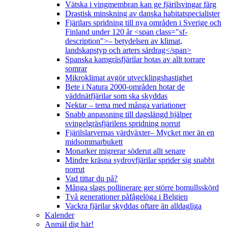
Vätska i vingmembran kan ge fjärilsvingar färg
Drastisk minskning av danska habitatspecialister
Fjärilars spridning till nya områden i Sverige och
Finland under 120 år <span class="sf-
description">– betydelsen av klimat,
landskapstyp och arters särdrag</span>
Spanska kamgräsfjärilar hotas av allt torrare
somrar
Mikroklimat avgör utvecklingshastighet
Bete i Natura 2000-områden hotar de
väddnätfjärilar som ska skyddas
Nektar – tema med många variationer
Snabb anpassning till dagslängd hjälper
svingelgräsfjärilens spridning norrut
Fjärilslarvernas värdväxter– Mycket mer än en
midsommarbukett
Monarker migrerar söderut allt senare
Mindre kräsna sydrovfjärilar sprider sig snabbt
norrut
Vad tittar du på?
Många slags pollinerare ger större bomullsskörd
Två generationer påfågelöga i Belgien
Vackra fjärilar skyddas oftare än alldagliga
Kalender
Anmäl dig här!