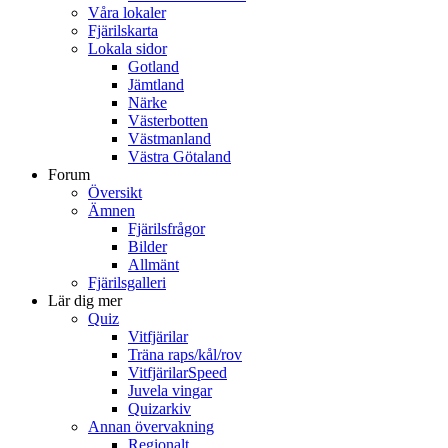
Våra lokaler
Fjärilskarta
Lokala sidor
Gotland
Jämtland
Närke
Västerbotten
Västmanland
Västra Götaland
Forum
Översikt
Ämnen
Fjärilsfrågor
Bilder
Allmänt
Fjärilsgalleri
Lär dig mer
Quiz
Vitfjärilar
Träna raps/kål/rov
VitfjärilarSpeed
Juvela vingar
Quizarkiv
Annan övervakning
Regionalt