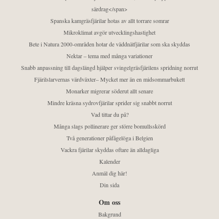
särdrag</span>
Spanska kamgräsfjärilar hotas av allt torrare somrar
Mikroklimat avgör utvecklingshastighet
Bete i Natura 2000-områden hotar de väddnätfjärilar som ska skyddas
Nektar – tema med många variationer
Snabb anpassning till dagslängd hjälper svingelgräsfjärilens spridning norrut
Fjärilslarvernas värdväxter– Mycket mer än en midsommarbukett
Monarker migrerar söderut allt senare
Mindre kräsna sydrovfjärilar sprider sig snabbt norrut
Vad tittar du på?
Många slags pollinerare ger större bomullsskörd
Två generationer påfågelöga i Belgien
Vackra fjärilar skyddas oftare än alldagliga
Kalender
Anmäl dig här!
Din sida
Om oss
Bakgrund