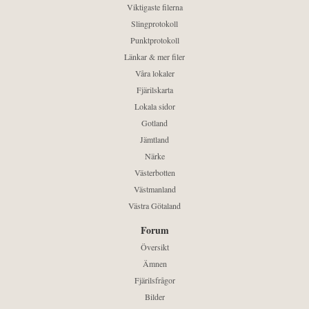
Viktigaste filerna
Slingprotokoll
Punktprotokoll
Länkar & mer filer
Våra lokaler
Fjärilskarta
Lokala sidor
Gotland
Jämtland
Närke
Västerbotten
Västmanland
Västra Götaland
Forum
Översikt
Ämnen
Fjärilsfrågor
Bilder