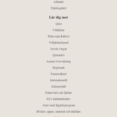
Allmänt
Fjärilsgalleri
Lär dig mer
Quiz
Vitfjärilar
Träna raps/kål/rov
VitfjärilarSpeed
Juvela vingar
Quizarkiv
Annan övervakning
Regionalt
Faunaväkteri
Internationellt
Atlasprojekt
Naturvård och fjärilar
EUs habitatdirektiv
Arter med åtgärdsprogram
Böcker, appar, material och länktips