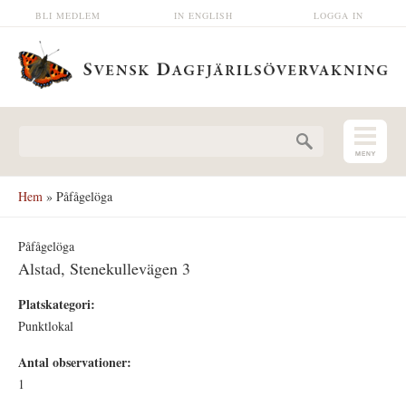
Hoppa till huvudinnehåll
BLI MEDLEM
IN ENGLISH
LOGGA IN
Sökformulär
Hem
» Påfågelöga
Påfågelöga
Alstad, Stenekullevägen 3
Platskategori:
Punktlokal
Antal observationer:
1