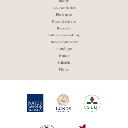
Boktips
Resurser på nätet
Fjärilsappar
Köpa fjärilsprylar
Bygg själv
Pollinatörsövervakning
Träna på pollinatörer
Blomflugor
Humlor
Solitärbin
Fjärilar