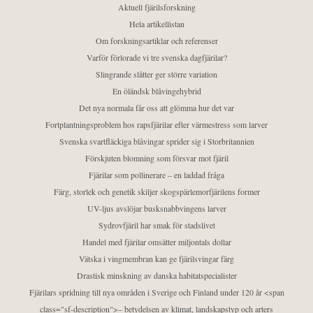
Aktuell fjärilsforskning
Hela artikellistan
Om forskningsartiklar och referenser
Varför förlorade vi tre svenska dagfjärilar?
Slingrande slåtter ger större variation
En öländsk blåvingehybrid
Det nya normala får oss att glömma hur det var
Fortplantningsproblem hos rapsfjärilar efter värmestress som larver
Svenska svartfläckiga blåvingar sprider sig i Storbritannien
Förskjuten blomning som försvar mot fjäril
Fjärilar som pollinerare – en laddad fråga
Färg, storlek och genetik skiljer skogspärlemorfjärilens former
UV-ljus avslöjar busksnabbvingens larver
Sydrovfjäril har smak för stadslivet
Handel med fjärilar omsätter miljontals dollar
Vätska i vingmembran kan ge fjärilsvingar färg
Drastisk minskning av danska habitatspecialister
Fjärilars spridning till nya områden i Sverige och Finland under 120 år <span
class="sf-description">– betydelsen av klimat, landskapstyp och arters