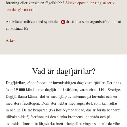
förening eller kanske en fågelklubb?
Skicka epost eller ring så ser vi
om det går att ordna.
Aktiviteter märkta med symbolen
är sådana som organisatören tar ut
en kostnad för.
Arkiv
Vad är dagfjärilar?
Dagfjärilar
,
rhopalocera
, är huvudsakligen dagaktiva fjärilar. Det finns
19 000
110
över
kända arter dagfjärilar i världen, varav cirka
i Sverige.
Dagfjärilarna känner dofter med hjälp av antenner på huvudet och ser
med stora facettögon. Dom äter nektar med sugsnabel, som kan rullas
in och ut. De tre benparen (två hos Nymphalidae, där är första benparet
tillbakabildat!) återfinns på den slanka kroppens undersida och på
ovansidan finns ofta färgstarka brett triangulära vingar som när de vilar