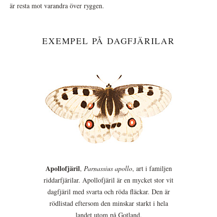
är resta mot varandra över ryggen.
EXEMPEL PÅ DAGFJÄRILAR
Apollofjäril
,
Parnassius apollo
, art i familjen
riddarfjärilar. Apollofjäril är en mycket stor vit
dagfjäril med svarta och röda fläckar. Den är
rödlistad eftersom den minskar starkt i hela
landet utom på Gotland.