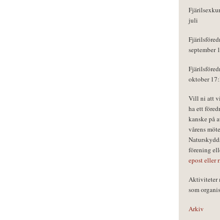
Fjärilsexku
juli
Fjärilsföred
september 
Fjärilsföred
oktober 17
Vill ni att 
ha ett föred
kanske på a
vårens möte
Naturskydds
förening el
epost eller 
Aktivitete
som organisa
Arkiv