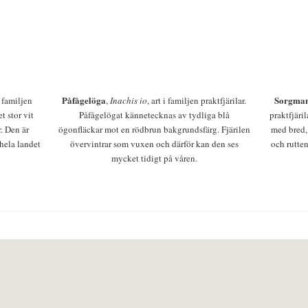
Påfågelöga
Sorgman
 i familjen
,
Inachis io
, art i familjen praktfjärilar.
t stor vit
Påfågelögat kännetecknas av tydliga blå
praktfjäri
r. Den är
ögonfläckar mot en rödbrun bakgrundsfärg. Fjärilen
med bred,
 hela landet
övervintrar som vuxen och därför kan den ses
och rutten
mycket tidigt på våren.