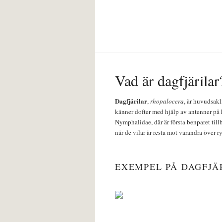
Vad är dagfjärilar
Dagfjärilar
,
rhopalocera
, är huvudsakl
känner dofter med hjälp av antenner på 
Nymphalidae, där är första benparet till
när de vilar är resta mot varandra över r
EXEMPEL PÅ DAGFJÄ