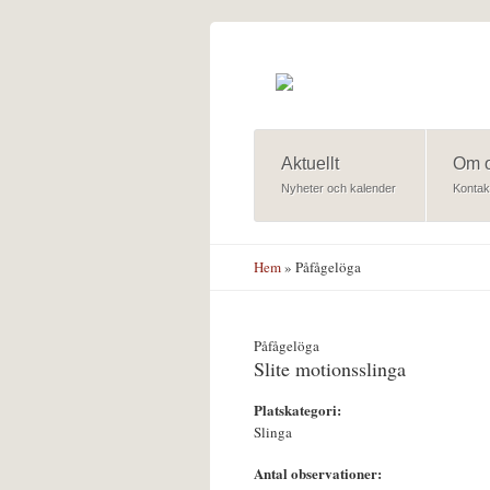
Hoppa till huvudinnehåll
Aktuellt
Om 
Nyheter och kalender
Kontak
Hem
» Påfågelöga
Påfågelöga
Slite motionsslinga
Platskategori:
Slinga
Antal observationer: