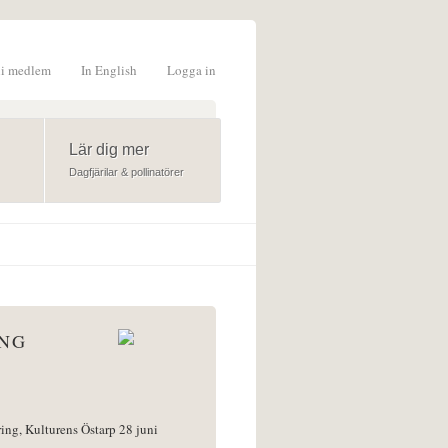
li medlem
In English
Logga in
formulär
Lär dig mer
Dagfjärilar & pollinatörer
ÅNG
ring, Kulturens Östarp 28 juni