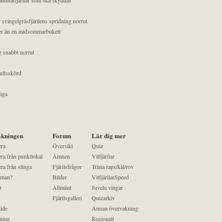
 svingelgräsfjärilens spridning norrut
mer än en midsommarbukett
g snabbt norrut
ullsskörd
liga
kningen
Forum
Lär dig mer
era
Översikt
Quiz
ra från punktlokal
Ämnen
Vitfjärilar
ra från slinga
Fjärilsfrågor
Träna raps/kål/rov
 man?
Bilder
VitfjärilarSpeed
r
Allmänt
Juvela vingar
Fjärilsgalleri
Quizarkiv
ide
Annan övervakning
ning
Regionalt