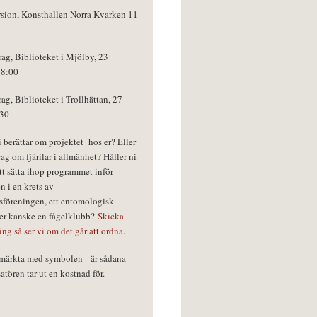
rsion, Konsthallen Norra Kvarken 11
rag, Biblioteket i Mjölby, 23
18:00
rag, Biblioteket i Trollhättan, 27
:30
vi berättar om projektet hos er? Eller
rag om fjärilar i allmänhet? Håller ni
tt sätta ihop programmet inför
n i en krets av
föreningen, ett entomologisk
ler kanske en fågelklubb?
Skicka
ring så ser vi om det går att ordna.
r märkta med symbolen
är sådana
tören tar ut en kostnad för.