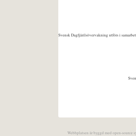
Svensk Dagfjärilsövervakning utförs i samarbe
Sven
Webbplatsen är byggd med open-source 