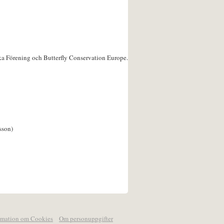
ka Förening och Butterfly Conservation Europe.
sson)
rmation om Cookies
Om personuppgifter