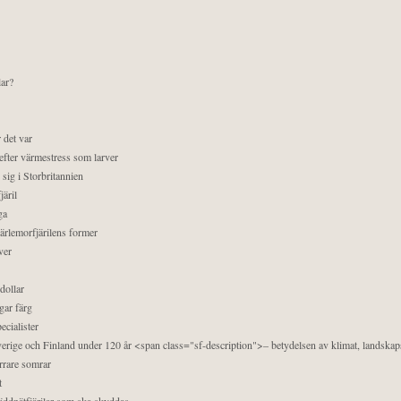
lar?
 det var
efter värmestress som larver
sig i Storbritannien
äril
ga
pärlemorfjärilens former
ver
dollar
gar färg
ecialister
 Sverige och Finland under 120 år <span class="sf-description">– betydelsen av klimat, landska
orrare somrar
t
äddnätfjärilar som ska skyddas