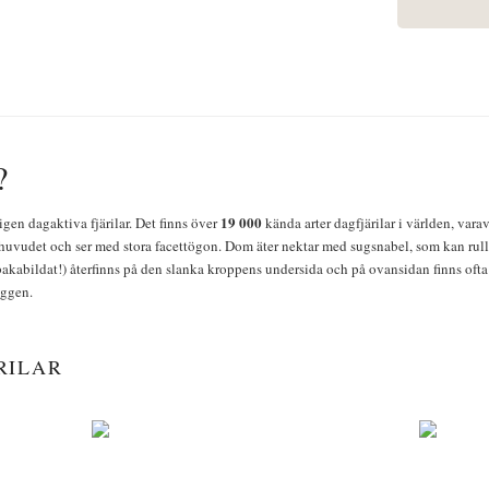
?
19 000
igen dagaktiva fjärilar. Det finns över
kända arter dagfjärilar i världen, vara
huvudet och ser med stora facettögon. Dom äter nektar med sugsnabel, som kan rulla
bakabildat!) återfinns på den slanka kroppens undersida och på ovansidan finns ofta 
yggen.
RILAR