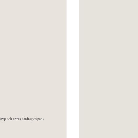
pstyp och arters särdrag</span>