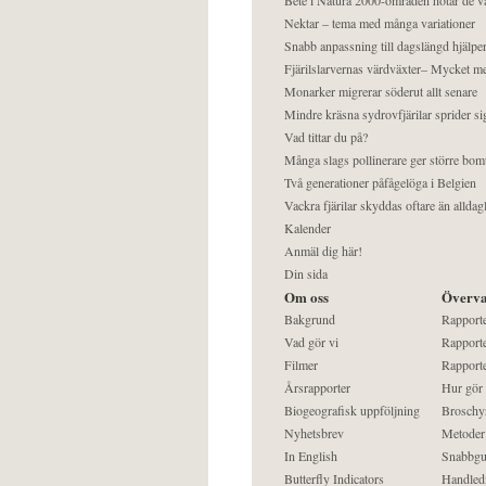
Nektar – tema med många variationer
Snabb anpassning till dagslängd hjälper
Fjärilslarvernas värdväxter– Mycket 
Monarker migrerar söderut allt senare
Mindre kräsna sydrovfjärilar sprider si
Vad tittar du på?
Många slags pollinerare ger större bom
Två generationer påfågelöga i Belgien
Vackra fjärilar skyddas oftare än alldag
Kalender
Anmäl dig här!
Din sida
Om oss
Överva
Bakgrund
Rapport
Vad gör vi
Rapporte
Filmer
Rapporte
Årsrapporter
Hur gör
Biogeografisk uppföljning
Broschy
Nyhetsbrev
Metoder
In English
Snabbgu
Butterfly Indicators
Handled