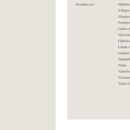
Kontakta oss
Miljöbes
Viktigast
Slingpro
Punktpro
Länkar &
Våra lok
Fjärilska
Lokala s
Gotland
Jämtlan
Närke
Västerbo
Västman
Västra G