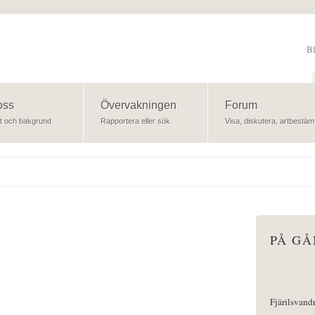
B
Sök
oss
Övervakningen
Forum
t och bakgrund
Rapportera eller sök
Visa, diskutera, artbestäm
PÅ G
Fjärilsvand