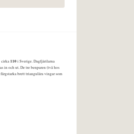
110
v cirka
i Sverige. Dagfjärilarna
s in och ut. De tre benparen (två hos
färgstarka brett triangulära vingar som