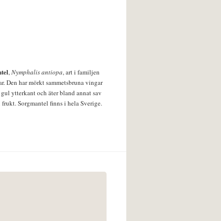
tel
,
Nymphalis antiopa
, art i familjen
lar. Den har mörkt sammetsbruna vingar
 gul ytterkant och äter bland annat sav
 frukt. Sorgmantel finns i hela Sverige.