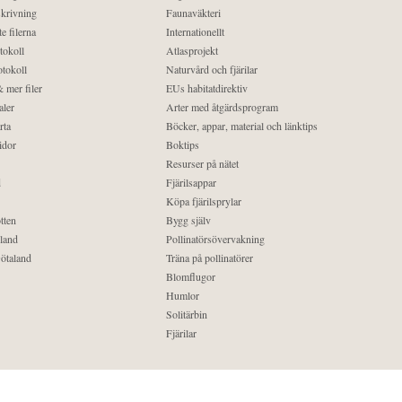
krivning
Faunaväkteri
e filerna
Internationellt
tokoll
Atlasprojekt
tokoll
Naturvård och fjärilar
 mer filer
EUs habitatdirektiv
aler
Arter med åtgärdsprogram
rta
Böcker, appar, material och länktips
idor
Boktips
Resurser på nätet
d
Fjärilsappar
Köpa fjärilsprylar
tten
Bygg själv
land
Pollinatörsövervakning
ötaland
Träna på pollinatörer
Blomflugor
Humlor
Solitärbin
Fjärilar