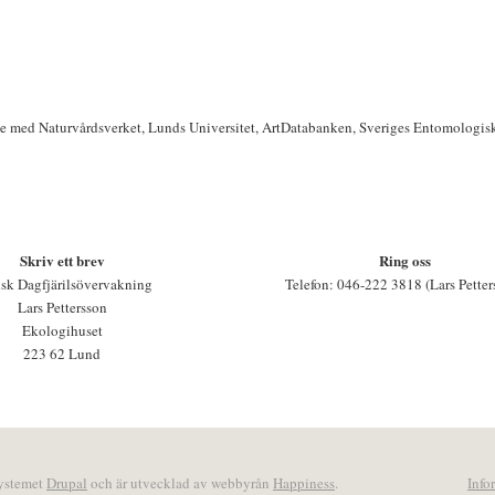
te med Naturvårdsverket, Lunds Universitet, ArtDatabanken, Sveriges Entomologis
Skriv ett brev
Ring oss
sk Dagfjärilsövervakning
Telefon: 046-222 3818 (Lars Petter
Lars Pettersson
Ekologihuset
223 62 Lund
systemet
Drupal
och är utvecklad av webbyrån
Happiness
.
Info