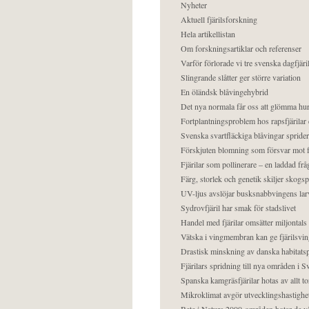
Nyheter
Aktuell fjärilsforskning
Hela artikellistan
Om forskningsartiklar och referenser
Varför förlorade vi tre svenska dagfjäri
Slingrande slåtter ger större variation
En öländsk blåvingehybrid
Det nya normala får oss att glömma hur
Fortplantningsproblem hos rapsfjärilar 
Svenska svartfläckiga blåvingar sprider 
Förskjuten blomning som försvar mot fj
Fjärilar som pollinerare – en laddad frå
Färg, storlek och genetik skiljer skogs
UV-ljus avslöjar busksnabbvingens lar
Sydrovfjäril har smak för stadslivet
Handel med fjärilar omsätter miljontals 
Vätska i vingmembran kan ge fjärilsvin
Drastisk minskning av danska habitatsp
Fjärilars spridning till nya områden i
Spanska kamgräsfjärilar hotas av allt t
Mikroklimat avgör utvecklingshastighe
Bete i Natura 2000-områden hotar de v