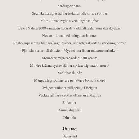
särdrag</span>
Spanska kamgräsfjärilar hotas av allt torrare somrar
Mikroklimat avgör utvecklingshastighet
Bete i Natura 2000-områden hotar de väddnätfjärilar som ska skyddas
Nektar – tema med många variationer
Snabb anpassning till dagslängd hjälper svingelgräsfjärilens spridning norrut
Fjärilslarvernas värdväxter– Mycket mer än en midsommarbukett
Monarker migrerar söderut allt senare
Mindre kräsna sydrovfjärilar sprider sig snabbt norrut
Vad tittar du på?
Många slags pollinerare ger större bomullsskörd
Två generationer påfågelöga i Belgien
Vackra fjärilar skyddas oftare än alldagliga
Kalender
Anmäl dig här!
Din sida
Om oss
Bakgrund