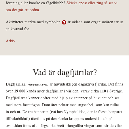
förening eller kanske en fågelklubb?
Skicka epost eller ring så ser vi
om det går att ordna.
Aktiviteter märkta med symbolen
är sådana som organisatören tar ut
en kostnad för.
Arkiv
Vad är dagfjärilar?
Dagfjärilar
,
rhopalocera
, är huvudsakligen dagaktiva fjärilar. Det finns
19 000
110
över
kända arter dagfjärilar i världen, varav cirka
i Sverige.
Dagfjärilarna känner dofter med hjälp av antenner på huvudet och ser
med stora facettögon. Dom äter nektar med sugsnabel, som kan rullas
in och ut. De tre benparen (två hos Nymphalidae, där är första benparet
tillbakabildat!) återfinns på den slanka kroppens undersida och på
ovansidan finns ofta färgstarka brett triangulära vingar som när de vilar