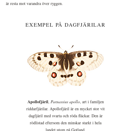
är resta mot varandra över ryggen.
EXEMPEL PÅ DAGFJÄRILAR
Apollofjäril
,
Parnassius apollo
, art i familjen
riddarfjärilar. Apollofjäril är en mycket stor vit
dagfjäril med svarta och röda fläckar. Den är
rödlistad eftersom den minskar starkt i hela
landet utom på Gotland.