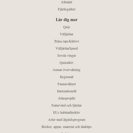
Allmänt
Fjärilsgalleri
Lär dig mer
Quiz
Vitfjärilar
Träna raps/kål/rov
VitfjärilarSpeed
Juvela vingar
Quizarkiv
Annan övervakning
Regionalt
Faunaväkteri
Internationellt
Atlasprojekt
Naturvård och fjärilar
EUs habitatdirektiv
Arter med åtgärdsprogram
Böcker, appar, material och länktips