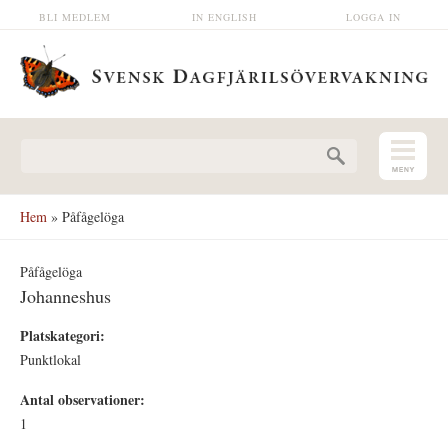
Hoppa till huvudinnehåll
BLI MEDLEM
IN ENGLISH
LOGGA IN
Sökformulär
Hem
» Påfågelöga
Påfågelöga
Johanneshus
Platskategori:
Punktlokal
Antal observationer:
1