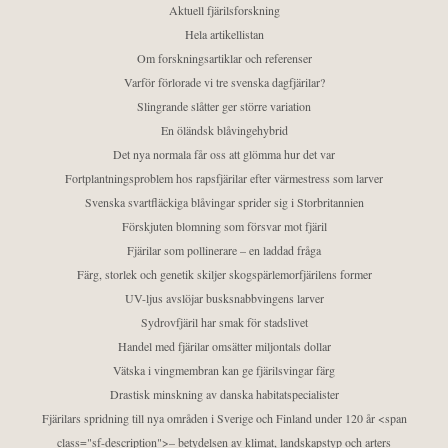
Aktuell fjärilsforskning
Hela artikellistan
Om forskningsartiklar och referenser
Varför förlorade vi tre svenska dagfjärilar?
Slingrande slåtter ger större variation
En öländsk blåvingehybrid
Det nya normala får oss att glömma hur det var
Fortplantningsproblem hos rapsfjärilar efter värmestress som larver
Svenska svartfläckiga blåvingar sprider sig i Storbritannien
Förskjuten blomning som försvar mot fjäril
Fjärilar som pollinerare – en laddad fråga
Färg, storlek och genetik skiljer skogspärlemorfjärilens former
UV-ljus avslöjar busksnabbvingens larver
Sydrovfjäril har smak för stadslivet
Handel med fjärilar omsätter miljontals dollar
Vätska i vingmembran kan ge fjärilsvingar färg
Drastisk minskning av danska habitatspecialister
Fjärilars spridning till nya områden i Sverige och Finland under 120 år <span
class="sf-description">– betydelsen av klimat, landskapstyp och arters