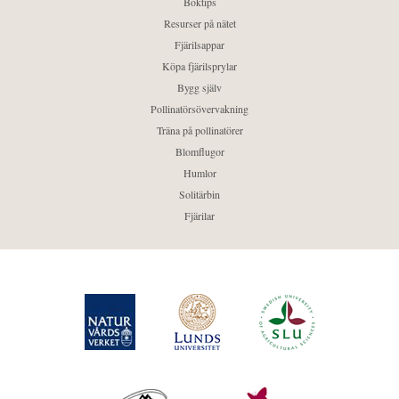
Boktips
Resurser på nätet
Fjärilsappar
Köpa fjärilsprylar
Bygg själv
Pollinatörsövervakning
Träna på pollinatörer
Blomflugor
Humlor
Solitärbin
Fjärilar