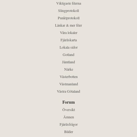
Viktigaste filerna
Slingprotokoll
Punktprotokoll
Länkar & mer filer
Våra lokaler
Fjärilskarta
Lokala sidor
Gotland
Jämtland
Närke
Västerbotten
Västmanland
Västra Götaland
Forum
Översikt
Ämnen
Fjärilsfrågor
Bilder